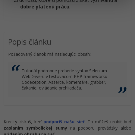
Zručnosti, ktoré ti pomôžu získať vysnívanú a
dobre platenú prácu
.
Popis článku
Požadovaný článok má nasledujúci obsah:
Tutoriál podrobne preberie syntax Selenium
WebDriveru v testovacom PHP frameworku
Codeception. Asserce, komentáre, grabber,
čakanie, ovládanie prehliadača.
Kredity získaš, keď
podporíš našu sieť
. To môžeš urobiť buď
zaslaním symbolickej sumy
na podporu prevádzky alebo
pridaním obsahu
na sieť.