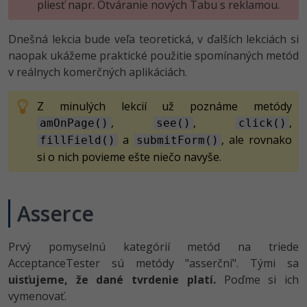
UML
pliesť napr. Otváranie nových Tabu s reklamou.
-41%
Algoritmy
Dnešná lekcia bude veľa teoretická, v ďalších lekciách si
naopak ukážeme praktické použitie spomínaných metód
-10%
Umelá inteligencia
v reálnych komerčných aplikáciách.
Pre deti
Z minulých lekcií už poznáme metódy
,
,
,
amOnPage()
see()
click()
Viac
a
, ale rovnako
fillField()
submitForm()
si o nich povieme ešte niečo navyše.
Fórum
Kurzy e-commerce
Asserce
Testovanie softvéru
Kurzy dizajnu
Prvý pomyselnú kategórií metód na triede
-30%
-80%
Marketing
AcceptanceTester sú metódy "asserční". Tými sa
HTML/CSS
Príbehy absolventov
uisťujeme, že dané tvrdenie platí.
Poďme si ich
-80%
WordPress
Blog
vymenovať.
Photoshop