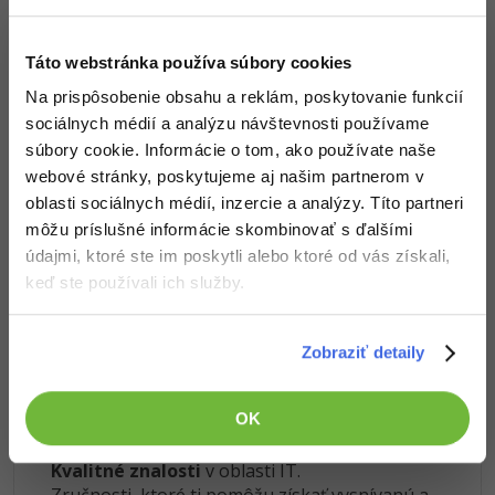
Siete
Ostatné
Kybernetická bezpečnost
Fórum
Vedomosti v hodnote stoviek tisíc získaš za pár eur
Táto webstránka používa súbory cookies
Na prispôsobenie obsahu a reklám, poskytovanie funkcií
Elektronický podpis
Došiel si až sem a to je super! Veríme, že ti prvé lekcie
sociálnych médií a analýzu návštevnosti používame
ukázali niečo nového a užitočného.
súbory cookie. Informácie o tom, ako používate naše
Windows
Chceš v kurze pokračovať? Prejdi do
prémiové sekcie
.
webové stránky, poskytujeme aj našim partnerom v
oblasti sociálnych médií, inzercie a analýzy. Títo partneri
môžu príslušné informácie skombinovať s ďalšími
Pred kúpou tohto článku je potrebné
kúpiť predchádzajúci diel
údajmi, ktoré ste im poskytli alebo ktoré od vás získali,
Obsah článku spadá pod licenciu
Premium III
, kúpou článku
keď ste používali ich služby.
súhlasíš so
zmluvnými podmienkami
.
Zobraziť detaily
Čo od nás v ďalších lekciách dostaneš?
OK
Prístup k jednotlivým lekciám podľa spôsobu
obstarania.
Kvalitné znalosti
v oblasti IT.