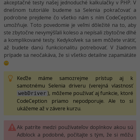
akceptačné testy našej jednoduché kalkulačky v PHP. V
-80%
Python
dnešnom tutoriále budeme sa Selenia pokračovať a
podrobne prejdeme čo všetko nám s ním CodeCeption
-80%
JavaScript
umožňuje. Toto povedomie je veľmi dôležité na to, aby
ste zbytočne nevymýšľali koleso a nepísali zbytočne dlhé
-80%
PHP
a komplikované testy. Kedykoľvek sa sem môžete vrátiť,
až budete danú funkcionalitu potrebovať. V žiadnom
-80%
C++
prípade sa neočakáva, že si všetko detailne zapamätáte
-80%
Swift
Keďže máme samozrejme prístup aj k
-80%
Kotlin
samotnému Selenia driveru (verejná vlastnosť
), môžeme používať aj funkcie, ktoré
webDriver
-80%
Céčko
CodeCeption priamo nepodporuje. Ale to si
ukážeme až v závere kurzu.
VB.NET
SQL
Ak patríte medzi používateľov doplnkov akou sú
Adblock a podobné, počítajte s tým, že si môžu
-80%