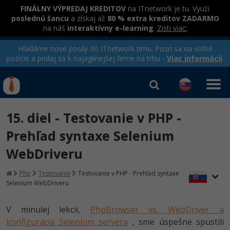
FINÁLNY VÝPREDAJ KREDITOV
na ITnetwork je tu. Využi
poslednú šancu
a získaj až
80 % extra kreditov ZADARMO
na náš
interaktívny e-learning
.
Zisti viac:
Hľadáme nové posily do ITnetwork tímu. Pozri sa na voľné
pozície a pridaj sa k najagilnejšej firme na trhu -
Viac informácií
.
Kurzy Úrad Práce
Od
0 EUR
15. diel - Testovanie v PHP -
Prihlásiť sa
|
Registrovať
IT e-learning
Rekvalifikačné kurzy
Prehľad syntaxe Selenium
hradené úradom práce
WebDriveru
Kurzy programovania
Ako začať?
Php
Testovanie
Testovanie v PHP - Prehľad syntaxe
Selenium WebDriveru
-80%
Java
V minulej lekcii,
PhpBrowser vs. WebDriver a
-80%
C# .NET
konfigurácia Selenium servera
, sme úspešne spustili