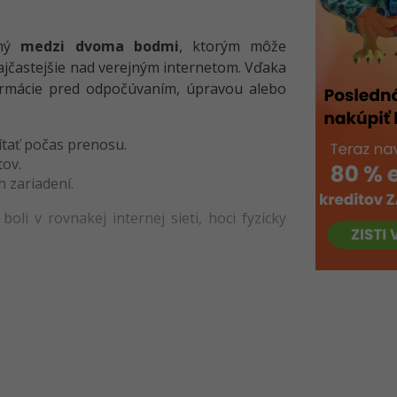
ený
medzi dvoma bodmi
, ktorým môže
ajčastejšie nad verejným internetom. Vďaka
nformácie pred odpočúvaním, úpravou alebo
ítať počas prenosu.
tov.
 zariadení.
i v rovnakej internej sieti, hoci fyzicky