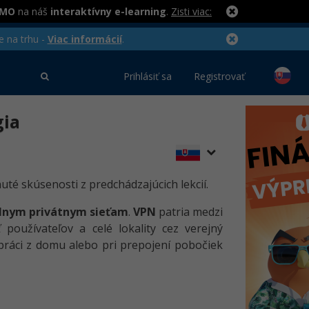
RMO
na náš
interaktívny e-learning
.
Zisti viac:
e na trhu -
Viac informácií
.
Prihlásiť sa
Registrovať
gia
nuté skúsenosti z predchádzajúcich lekcií.
álnym privátnym sieťam
.
VPN
patria medzi
používateľov a celé lokality cez verejný
i práci z domu alebo pri prepojení pobočiek