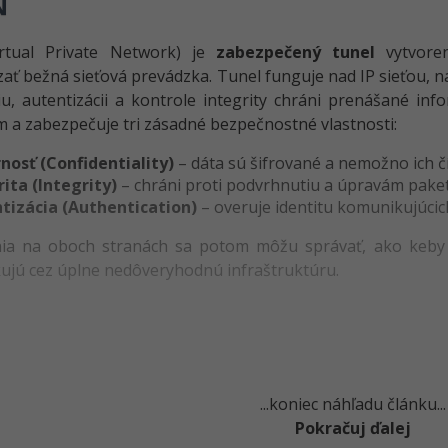
N
rtual Private Network) je
zabezpečený tunel
vytvor
ať bežná sieťová prevádzka. Tunel funguje nad IP sieťou, n
iu, autentizácii a kontrole integrity chráni prenášané i
m a zabezpečuje tri zásadné bezpečnostné vlastnosti:
nosť (Confidentiality)
– dáta sú šifrované a nemožno ich č
rita (Integrity)
– chráni proti podvrhnutiu a úpravám pake
tizácia (Authentication)
– overuje identitu komunikujúcich
ia na oboch stranách sa potom môžu správať, ako keby bol
jú cez úplne nedôveryhodnú infraštruktúru.
...koniec náhľadu článku...
Pokračuj ďalej