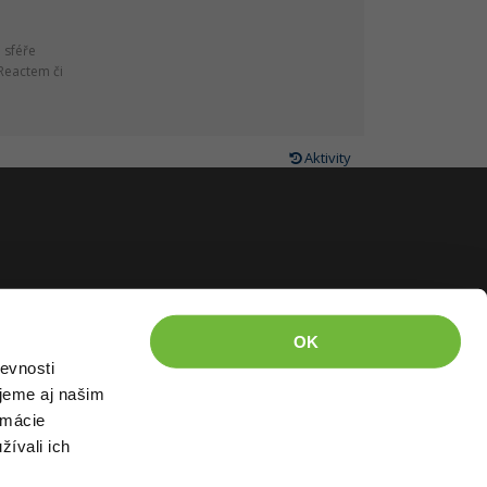
e sféře
Reactem či
Aktivity
OK
evnosti
jeme aj našim
rmácie
žívali ich