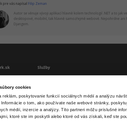
k pre vás napísal
Filip Zeman
Autor se věnuje vývoji aplikací hlavně kolem technologií .NET a to jak v
desktopové, mobilní, tak hlavně samozřejmě webové. Nepohrdne ani 
Djangem.
rk.sk
Služby
te
E-learning
Rekvalifikácie
 súbory cookies
stému
Školenia
 reklám, poskytovanie funkcií sociálnych médií a analýzu návšt
Pre firmy
 Informácie o tom, ako používate naše webové stránky, poskytu
ové podmienky
nych médií, inzercie a analýzy. Títo partneri môžu príslušné info
mi, ktoré ste im poskytli alebo ktoré od vás získali, keď ste pou