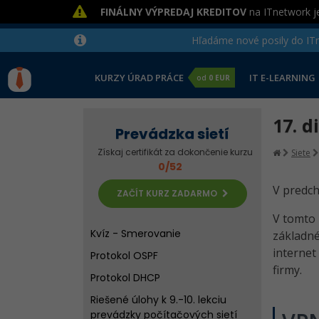
FINÁLNY VÝPREDAJ KREDITOV
na ITnetwork je
Modelovanie siete v Cisco
Packet Tracere
Hľadáme nové posily do ITne
Riešené úlohy k 5. lekcii
prevádzky počítačových sietí
KURZY ÚRAD PRÁCE
IT E-LEARNING
od
0 EUR
Sieť s viacerými routermi
Statické smerovanie
17. d
Prevádzka sietí
Riešené úlohy k 6.-7. lekciu
prevádzky počítačových sietí
Získaj certifikát za dokončenie kurzu
Siete
0/52
Príkazový riadok a RIP
V predc
ZAČÍT KURZ ZADARMO
Riešené úlohy k 8. lekcii
prevádzky počítačových sietí
V tomto
Kvíz - Smerovanie
základn
internet
Protokol OSPF
firmy.
Protokol DHCP
Riešené úlohy k 9.-10. lekciu
prevádzky počítačových sietí