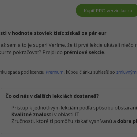
Kúpiť PRO verziu kurzu
i v hodnote stoviek tisíc získaš za pár eur
i až sem a to je super! Veríme, že ti prvé lekcie ukázali nieč
kurze pokračovať? Prejdi do
prémiové sekcie
.
nku spadá pod licenciu
Premium
, kúpou článku súhlasíš so
zmluvným
Čo od nás v ďalších lekciách dostaneš?
Prístup k jednotlivým lekciám podľa spôsobu obstarani
Kvalitné znalosti
v oblasti IT.
Zručnosti, ktoré ti pomôžu získať vysnívanú a
dobre p