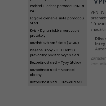
VP
Preklad IP adries pomocou NAT a
PAT
VPN (Vi
prechádz
Logické členenie siete pomocou
VLAN
šifrovan
zneužití
Kvíz - Dynamické smerovacie
protokoly
Dôver
Bezdrôtová časť siete (WLAN)
Integ
Auten
Riešené úlohy k 11.-13. lekciu
prevádzky počítačových sietí
Zariaden
Bezpečnosť sietí - Typy útokov
komuniku
Bezpečnosť sietí - Možnosti
obrany
Bezpečnosť sietí - Firewall a ACL
Kvíz - Bezpečnosť
Virtuálna privátna sieť -
Topológia