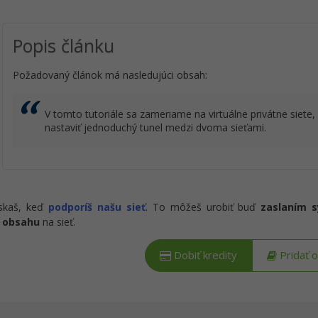
Popis článku
Požadovaný článok má nasledujúci obsah:
V tomto tutoriále sa zameriame na virtuálne privátne siete,
nastaviť jednoduchý tunel medzi dvoma sieťami.
ískaš, keď
podporíš našu sieť
. To môžeš urobiť buď
zaslaním 
 obsahu
na sieť.
Dobiť kredity
Pridať 