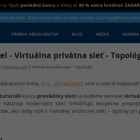
 tu. Využi
poslednú šancu
a získaj až
80 % extra kreditov ZADA
twork tímu. Pozri sa na voľné pozície a pridaj sa k najagilnejšej firm
PRÍBEHY ABSOLVENTOV
BLOG
MÉDIÁ
KARIÉRA
iel - Virtuálna privátna sieť - Topoló
Prevádzka sietí
Virtuálna privátna sieť - Topológia
hádzajúcom kvíze,
Kvíz - Bezpečnosť
, sme si overili nadobud
tutoriáli
kurzu
prevádzky sietí
sa budeme venovať
virtu
é nástroje moderných sietí. Umožňujú bezpečne prepojiť 
 tak, ako keby boli v rovnakej vnútornej sieti – typicky pr