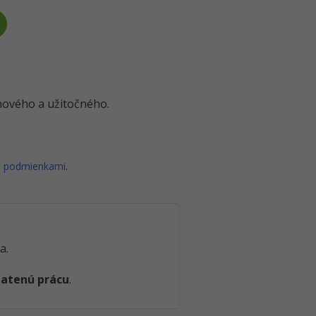
o nového a užitočného.
i podmienkami
.
a.
latenú prácu
.