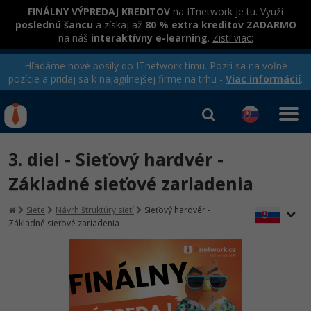
FINÁLNY VÝPREDAJ KREDITOV
na ITnetwork je tu. Využi
poslednú šancu
a získaj až
80 % extra kreditov ZADARMO
na náš
interaktívny e-learning
.
Zisti viac:
Hľadáme nové posily do ITnetwork tímu. Pozri sa na voľné
pozície a pridaj sa k najagilnejšej firme na trhu -
Viac informácií
.
Kurzy Úrad Práce
Od
0 EUR
3. diel - Sieťový hardvér -
Prihlásiť sa
|
Registrovať
IT e-learning
Rekvalifikačné kurzy
Základné sieťové zariadenia
hradené úradom práce
Kurzy programovania
Siete
Návrh štruktúry sietí
Sieťový hardvér -
Základné sieťové zariadenia
Ako začať?
Kurzy e-commerce
-80%
Java
Testovanie softvéru
-80%
-30%
C# .NET
Marketing