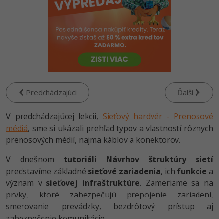
-80%
Python
WordPress
-80%
-30%
JavaScript
SEO
-80%
PHP
UX
-80%
C++
Business
Predchádzajúci
Ďalší
-80%
-30%
Swift
Copywriting
V predchádzajúcej lekcii,
Sieťový hardvér - Prenosové
-80%
-80%
médiá
, sme si ukázali prehľad typov a vlastností rôznych
Kotlin
MS Office
prenosových médií, najmä káblov a konektorov.
-80%
Céčko
Google Dokumenty
V dnešnom
tutoriáli Návrhov štruktúry sietí
predstavíme základné
sieťové zariadenia
, ich
funkcie
a
VB.NET
Time management
význam v
sieťovej infraštruktúre
. Zameriame sa na
prvky, ktoré zabezpečujú prepojenie zariadení,
SQL
Fórum
smerovanie prevádzky, bezdrôtový prístup aj
-80%
zabezpečenie komunikácie.