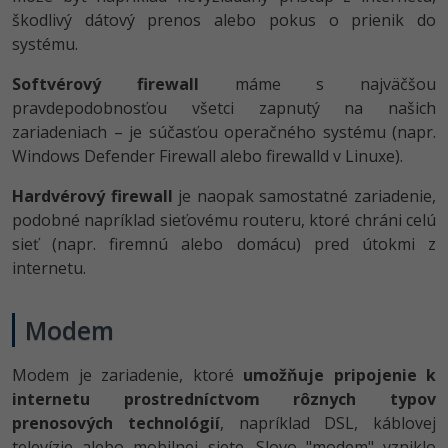
škodlivý dátový prenos alebo pokus o prienik do
systému.
Softvérový firewall
máme s najväčšou
pravdepodobnosťou všetci zapnutý na našich
zariadeniach – je súčasťou operačného systému (napr.
Windows Defender Firewall alebo firewalld v Linuxe).
Hardvérový firewall
je naopak samostatné zariadenie,
podobné napríklad sieťovému routeru, ktoré chráni celú
sieť (napr. firemnú alebo domácu) pred útokmi z
internetu.
Modem
Modem je zariadenie, ktoré
umožňuje pripojenie k
internetu prostredníctvom rôznych typov
prenosových technológií
, napríklad DSL, káblovej
televízie alebo mobilnej siete. Slovo "modem" vzniklo