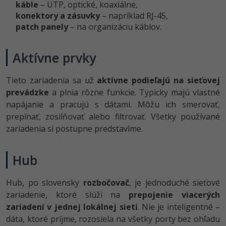
káble
– UTP, optické, koaxiálne,
-15%
konektory a zásuvky
Adobe XD
– napríklad RJ-45,
patch panely
– na organizáciu káblov.
-25%
Adobe InDesign
Aktívne prvky
Adobe After Effects
Tieto zariadenia sa už
aktívne podieľajú na sieťovej
-80%
Blender
prevádzke
a plnia rôzne funkcie. Typicky majú vlastné
napájanie a pracujú s dátami. Môžu ich smerovať,
Inkscape
prepínať, zosilňovať alebo filtrovať. Všetky používané
zariadenia si postupne predstavíme.
-80%
Fotografovanie
Hub
Video
Ostatné
Hub, po slovensky
rozbočovač
, je jednoduché sieťové
zariadenie, ktoré slúži na
prepojenie viacerých
Fórum
zariadení v jednej lokálnej sieti
. Nie je inteligentné –
dáta, ktoré prijme, rozosiela na všetky porty bez ohľadu