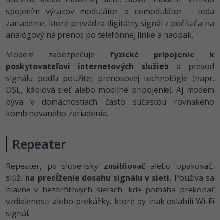
spojením výrazov modulátor a demodulátor – teda
zariadenie, ktoré prevádza digitálny signál z počítača na
analógový na prenos po telefónnej linke a naopak.
Modem zabezpečuje
fyzické pripojenie k
poskytovateľovi internetových služieb
a prevod
signálu podľa použitej prenosovej technológie (napr.
DSL, káblová sieť alebo mobilné pripojenie). Aj modem
býva v domácnostiach často súčasťou rovnakého
kombinovaného zariadenia.
Repeater
Repeater, po slovensky
zosilňovač
alebo opakovač,
slúži
na predĺženie dosahu signálu v sieti.
Používa sa
hlavne v bezdrôtových sieťach, kde pomáha prekonať
vzdialenosti alebo prekážky, ktoré by inak oslabili Wi-Fi
signál.