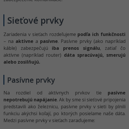
UML
Linux a UNIX
-41%
Algoritmy
Siete
Sieťové prvky
-10%
Umelá inteligencia
Kybernetická bezpečnost
Zariadenia v sieťach rozdeľujeme
podľa ich funkčnosti
– na
aktívne
Pre deti
a
pasívne
. Pasívne prvky (ako napríklad
Elektronický podpis
káble) zabezpečujú
iba prenos signálu
, zatiaľ čo
Viac
aktívne (napríklad router)
dáta spracúvajú, smerujú
Windows
alebo zosilňujú.
Fórum
Kurzy dizajnu
Pasívne prvky
-80%
HTML/CSS
Príbehy absolventov
Na rozdiel od aktívnych prvkov tie
pasívne
-80%
Blog
Photoshop
nepotrebujú napájanie
. Ak by sme si sieťové pripojenia
predstavili ako železnicu, pasívne prvky v sieti by plnili
Médiá
-80%
Adobe Illustrator
funkciu akýchsi koľají, po ktorých posielame naše dáta.
Kariéra
Medzi pasívne prvky v sieťach zaraďujeme:
-30%
Adobe Lightroom