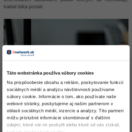
kadiaľ dáta poslať.
Táto webstránka používa súbory cookies
Na prispôsobenie obsahu a reklám, poskytovanie funkcií
sociálnych médií a analýzu návštevnosti používame
súbory cookie. Informácie o tom, ako používate naše
webové stránky, poskytujeme aj našim partnerom v
oblasti sociálnych médií, inzercie a analýzy. Títo partneri
Router zabezpečuje
smerovanie dát
medzi našou
môžu príslušné informácie skombinovať s ďalšími
lokálnou sieťou a ďalšími sieťami, najčastejšie
údajmi, ktoré ste im poskytli alebo ktoré od vás získali,
internetom. V domácnostiach sú tieto funkcie často
keď ste používali ich služby.