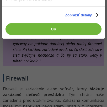
súčasťou jedného kombinovaného zariadenia, ktoré v
sebe spája router, switch aj bezdrôtový access point.
Zobraziť detaily
Na ujasnenie rozdielov medzi podobnými
sieťovými zariadeniami môžeme využiť AI.
OK
Zadáme napríklad prompt:
"Vysvetli mi rozdiel
medzi switchom, routerom, firewallom, modemom a
gateway na príklade domácej alebo malej firemnej
siete. Pri každom zariadení uveď, na čo slúži, kde sa v
sieti zvyčajne nachádza a čo by sa stalo, keby v
návrhu chýbalo."
.
Firewall
Firewall je zariadenie alebo softvér, ktorý
blokuje
zakázanú sieťovú prevádzku
. Tým chráni naše
zariadenia pred útokmi zvonku. Zakázaná komunikácia
môže byť napríklad nevyžiadaný prístup z internetu,