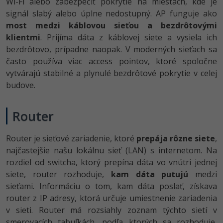
Wi-Fi alebo zabezpečiť pokrytie na miestach, kde je
signál slabý alebo úplne nedostupný. AP funguje ako
most medzi káblovou sieťou a bezdrôtovými
klientmi
. Prijíma dáta z káblovej siete a vysiela ich
bezdrôtovo, prípadne naopak. V moderných sieťach sa
často používa viac access pointov, ktoré spoločne
vytvárajú stabilné a plynulé bezdrôtové pokrytie v celej
budove.
Router
Router je sieťové zariadenie, ktoré
prepája rôzne siete
,
najčastejšie našu lokálnu sieť (LAN) s internetom. Na
rozdiel od switcha, ktorý prepína dáta vo vnútri jednej
siete, router rozhoduje,
kam dáta putujú
medzi
sieťami. Informáciu o tom, kam dáta poslať, získava
router z IP adresy, ktorá určuje umiestnenie zariadenia
v sieti. Router má rozsiahly zoznam týchto sietí v
smerovacích tabuľkách, podľa ktorých sa rozhoduje,