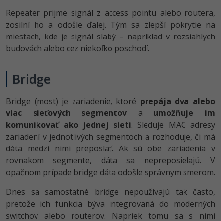
Repeater prijme signál z access pointu alebo routera,
zosilní ho a odošle ďalej. Tým sa zlepší pokrytie na
miestach, kde je signál slabý – napríklad v rozsiahlych
budovách alebo cez niekoľko poschodí.
Bridge
Bridge (most) je zariadenie, ktoré
prepája dva alebo
viac sieťových segmentov
a
umožňuje im
komunikovať ako jednej sieti
. Sleduje MAC adresy
zariadení v jednotlivých segmentoch a rozhoduje, či má
dáta medzi nimi preposlať. Ak sú obe zariadenia v
rovnakom segmente, dáta sa nepreposielajú. V
opačnom prípade bridge dáta odošle správnym smerom.
Dnes sa samostatné bridge nepoužívajú tak často,
pretože ich funkcia býva integrovaná do moderných
switchov alebo routerov. Napriek tomu sa s nimi