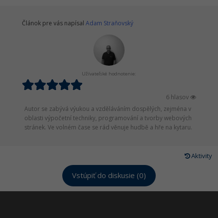
Článok pre vás napísal
Adam Straňovský
Užívateľské hodnotenie:
6 hlasov
Autor se zabývá výukou a vzděláváním dospělých, zejména v
oblasti výpočetní techniky, programování a tvorby webových
stránek. Ve volném čase se rád věnuje hudbě a hře na kytaru.
Aktivity
Vstúpiť do diskusie (0)