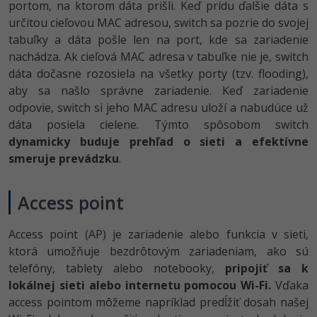
portom, na ktorom dáta prišli. Keď prídu ďalšie dáta s
určitou cieľovou MAC adresou, switch sa pozrie do svojej
tabuľky a dáta pošle len na port, kde sa zariadenie
nachádza. Ak cieľová MAC adresa v tabuľke nie je, switch
dáta dočasne rozosiela na všetky porty (tzv. flooding),
aby sa našlo správne zariadenie. Keď zariadenie
odpovie, switch si jeho MAC adresu uloží a nabudúce už
dáta posiela cielene. Týmto spôsobom switch
dynamicky buduje prehľad o sieti a efektívne
smeruje prevádzku
.
Access point
Access point (AP) je zariadenie alebo funkcia v sieti,
ktorá umožňuje bezdrôtovým zariadeniam, ako sú
telefóny, tablety alebo notebooky,
pripojiť sa k
lokálnej sieti alebo internetu pomocou Wi-Fi.
Vďaka
access pointom môžeme napríklad predĺžiť dosah našej