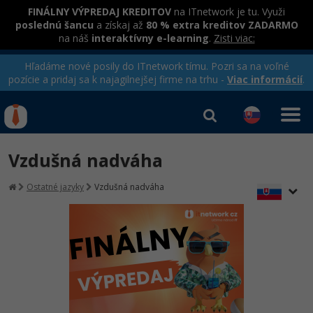
FINÁLNY VÝPREDAJ KREDITOV
na ITnetwork je tu. Využi
poslednú šancu
a získaj až
80 % extra kreditov ZADARMO
na náš
interaktívny e-learning
.
Zisti viac:
Hľadáme nové posily do ITnetwork tímu. Pozri sa na voľné
pozície a pridaj sa k najagilnejšej firme na trhu -
Viac informácií
.
Kurzy Úrad Práce
Od
0 EUR
Vzdušná nadváha
Prihlásiť sa
|
Registrovať
IT e-learning
Rekvalifikačné kurzy
Ostatné jazyky
Vzdušná nadváha
hradené úradom práce
Kurzy programovania
Ako začať?
-80%
Java
-80%
C# .NET