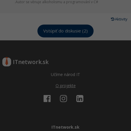
.Autor se věnuje alkoholismu a programování v C#
Aktivity
Vstúpiť do diskusie (2)
ITnetwork.sk
Učíme národ IT
O projekte
ITnetwork.sk