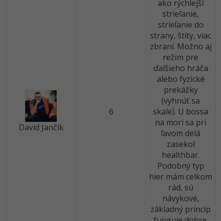
ako rýchlejší
strieľanie,
strieľanie do
strany, štíty, viac
zbraní. Možno aj
režim pre
ďalšieho hráča
alebo fyzické
prekážky
(vyhnúť sa
6
skale). U bossa
na mori sa pri
David Jančík
ľavom delá
zasekol
healthbar.
Podobný typ
hier mám celkom
rád, sú
návykové,
základný princíp
funguje dobre.