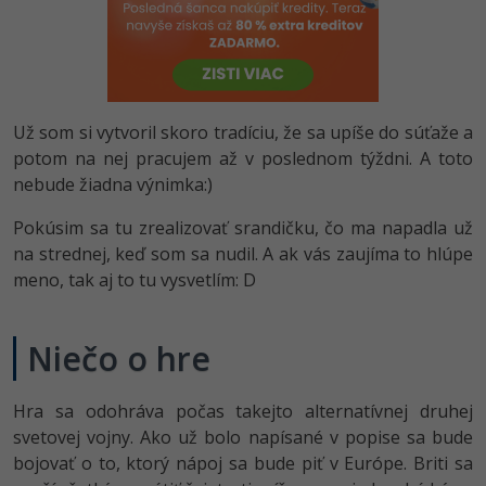
-80%
Python
-80%
JavaScript
-80%
PHP
Už som si vytvoril skoro tradíciu, že sa upíše do súťaže a
potom na nej pracujem až v poslednom týždni. A toto
-80%
C++
nebude žiadna výnimka:)
-80%
Pokúsim sa tu zrealizovať srandičku, čo ma napadla už
Swift
na strednej, keď som sa nudil. A ak vás zaujíma to hlúpe
-80%
meno, tak aj to tu vysvetlím: D
Kotlin
-80%
Céčko
Niečo o hre
VB.NET
Hra sa odohráva počas takejto alternatívnej druhej
svetovej vojny. Ako už bolo napísané v popise sa bude
SQL
bojovať o to, ktorý nápoj sa bude piť v Európe. Briti sa
-80%