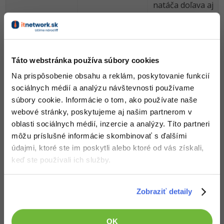
natáča doľava aj
pri pohybe
doprava. Chýba
iné zbrane,
napríklad
samopal, alebo
Táto webstránka používa súbory cookies
štíty.
Na prispôsobenie obsahu a reklám, poskytovanie funkcií
sociálnych médií a analýzu návštevnosti používame
Hra je zaujímavá
súbory cookie. Informácie o tom, ako používate naše
faktom, že
webové stránky, poskytujeme aj našim partnerom v
hlavný charakter
sedí na stíhačke
oblasti sociálnych médií, inzercie a analýzy. Títo partneri
a strieľa z
môžu príslušné informácie skombinovať s ďalšími
pušky:) Pekný
údajmi, ktoré ste im poskytli alebo ktoré od vás získali,
pixel art. Typu,
keď ste používali ich služby.
že si to nestihol
dorobiť, ten
terén s
Zobraziť detaily
obrovskými
pixelmi to
OK