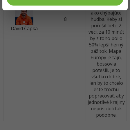
hrozne zhadzuje
dole, rovnako
ako chýbajúce
8
hudba. Keby si
pořešil tieto 2
David Čapka
veci, za 10 minút
by z toho bol o
50% lepší herný
zážitok. Mapa
Európy je fajn,
bossovia
potešili. Je to
všetko dobré,
len by to chcelo
ešte trochu
popracovať, aby
jednotlivé krajiny
nepôsobili tak
podobne.