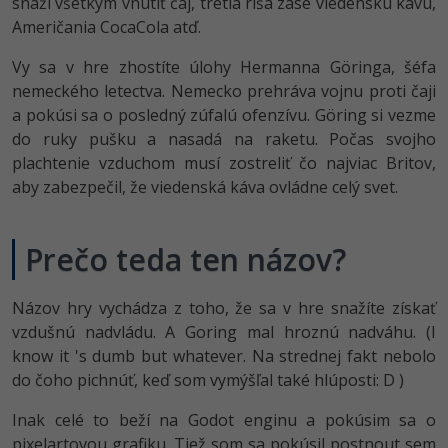
UML
snaží všetkým vnútiť čaj, tretia ríša zase viedenskú kávu,
Američania CocaCola atď.
-41%
Algoritmy
Vy sa v hre zhostíte úlohy Hermanna Göringa, šéfa
-10%
nemeckého letectva. Nemecko prehráva vojnu proti čaji
Umelá inteligencia
a pokúsi sa o posledný zúfalú ofenzívu. Göring si vezme
do ruky pušku a nasadá na raketu. Počas svojho
Pre deti
plachtenie vzduchom musí zostreliť čo najviac Britov,
aby zabezpečil, že viedenská káva ovládne celý svet.
Viac
Fórum
Prečo teda ten názov?
Kurzy e-commerce
Názov hry vychádza z toho, že sa v hre snažíte získať
vzdušnú nadvládu. A Goring mal hroznú nadváhu. (I
Testovanie softvéru
Kurzy dizajnu
know it 's dumb but whatever. Na strednej fakt nebolo
-30%
-80%
do čoho pichnúť, keď som vymýšľal také hlúposti: D )
Marketing
HTML/CSS
Príbehy absolventov
Inak celé to beží na Godot enginu a pokúsim sa o
-80%
WordPress
Blog
Photoshop
pixelartovou grafiku. Tiež som sa pokúsil postnout sem