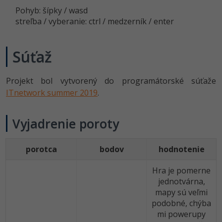
Siete
Ostatné
Pohyb: šípky / wasd
streľba / vyberanie: ctrl / medzerník / enter
Kybernetická bezpečnost
Fórum
Elektronický podpis
Súťaž
Windows
Projekt bol vytvorený do programátorské súťaže
ITnetwork summer 2019
.
Vyjadrenie poroty
porotca
bodov
hodnotenie
Hra je pomerne
jednotvárna,
mapy sú veľmi
podobné, chýba
mi powerupy