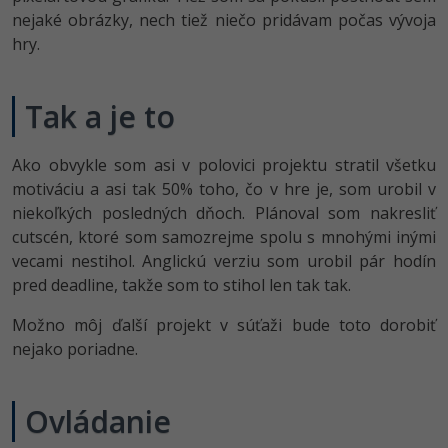
-30%
nejaké obrázky, nech tiež niečo pridávam počas vývoja
Médiá
-80%
SEO
Adobe Illustrator
hry.
Kariéra
-30%
UX
Adobe Lightroom
Tak a je to
-15%
Business
Adobe XD
-30%
-25%
Ako obvykle som asi v polovici projektu stratil všetku
Copywriting
Adobe InDesign
motiváciu a asi tak 50% toho, čo v hre je, som urobil v
-80%
niekoľkých posledných dňoch. Plánoval som nakresliť
MS Office
Adobe After Effects
cutscén, ktoré som samozrejme spolu s mnohými inými
-80%
vecami nestihol. Anglickú verziu som urobil pár hodín
Google Dokumenty
Blender
pred deadline, takže som to stihol len tak tak.
Time management
Inkscape
Možno môj ďalší projekt v súťaži bude toto dorobiť
nejako poriadne.
-80%
Fórum
Fotografovanie
Linux a UNIX
Video
Ovládanie