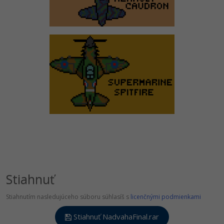
Stiahnuť
Stiahnutím nasledujúceho súboru súhlasíš s
licenčnými podmienkami
Stiahnuť NadvahaFinal.rar