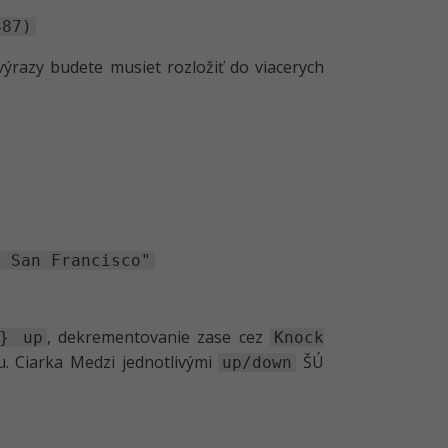
487)
výrazy budete musiet rozložiť do viacerych
o San Francisco"
, dekrementovanie zase cez
á} up
Knock
 Ciarka Medzi jednotlivými
ŠÚ
up/down