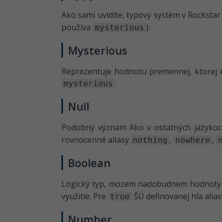
Ako sami uvidíte, typový systém v Rocksta
používa
):
mysterious
Mysterious
Reprezentuje hodnotu premennej, ktorej 
.
mysterious
Null
Podobný význam Ako v ostatných jazykoc
rovnocenné aliasy
,
,
nothing
nowhere
Boolean
Logický typ, mozem nadobudnem hodnot
využitie. Pre
ŠÚ definovanej hľa alia
true
Number