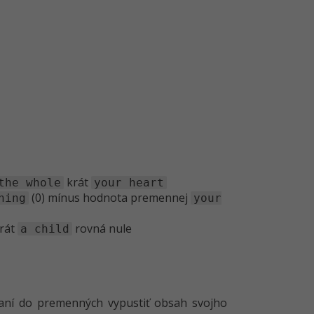
krát
the whole
your heart
(0) mínus hodnota premennej
hing
your
rát
rovná nule
a child
ovaní do premenných vypustiť obsah svojho