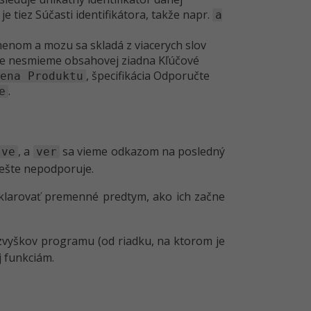
je tiez Súčasti identifikátora, takže napr.
a
enom a mozu sa skladá z viacerych slov
jme nesmieme obsahovej ziadna Kľúčové
, špecifikácia Odporučte
ena Produktu
.
e
, a
sa vieme odkazom na posledný
ve
ver
ešte nepodporuje.
klarovať premenné predtym, ako ich začne
 zvyškov programu (od riadku, na ktorom je
 funkciám.