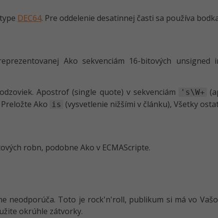
 type
DEC64
. Pre oddelenie desatinnej časti sa používa bodka
 reprezentovanej Ako sekvenciám 16-bitových unsigned i
odzoviek. Apostrof (single quote) v sekvenciám
(a
's\W+
 Preložte Ako
(vysvetlenie nižšími v článku), Všetky ost
is
tových robn, podobne Ako v ECMAScripte.
 neodporúča. Toto je rock'n'roll, publikum si má vo Vašo
žite okrúhle zátvorky.