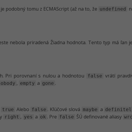
r je podobný tomu z ECMAScript (až na to, že
n
undefined
este nebola priradená Žiadna hodnota. Tento typ má ľan
h. Pri porovnaní s nulou a hodnotou
vrátí pravd
false
,
a
.
nobody
empty
gone
y
Alebo
. Kľúčové slová
a
true
false
maybe
definitel
sy
,
a
. Pre
ŠÚ definované aliasy
right
yes
ok
false
wr