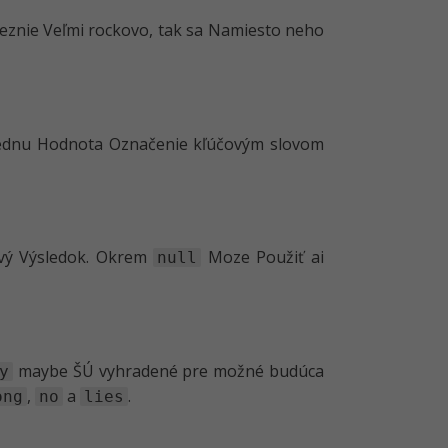
eznie Veľmi rockovo, tak sa Namiesto neho
 jednu Hodnota Označenie kľúčovým slovom
ivý Výsledok. Okrem
Moze Použiť ai
null
maybe ŠÚ vyhradené pre možné budúca
y
,
a
.
ong
no
lies