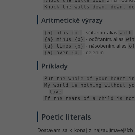
zníži hodno
Knock the walls down
Knock the walls down, down, do
Aritmetické výrazy
- sčítaním. alias
{a} plus {b}
with
- odčítaním. alias
{a} minus {b}
wi
- násobením. alias
{a} times {b}
o
- delením.
{a} over {b}
Príklady
Put the whole of your heart in
My world is nothing without yo
love
If the tears of a child is not
Poetic literals
Dostávam sa k konaj z najzaujímavejších 