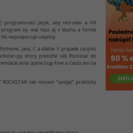
) programovací jazyk, aby recruiter a HR
že program by mal hoci aj v duchu a forme
íliš nepodporuje objekty.
 Pythone, Javy, C a ďalšie. V prípade zaujmú
ckstar-py, ktory preložte váš Rockstar do
ementácie este úplne bug-free a často ani na
V ROCKSTAR tak mozem "vyvíjať" prakticky
leduje unikátny identifikátor danej