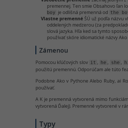
premennej. Ten smie Obsahovo ľan l
je odlišná premenná od
boy
the bo
Vlastne premenné
ŠÚ už podľa názvu v
oddelených medzerou (za predpokladu
slová jazyka. Hľa ked sa tymto spo
používať skóre idiomatické názvy Ak
Zámenou
Pomocou kľúčových slov
,
,
,
it
he
she
h
použitú premennú. Odporúčam ale túto fea
Podobne Ako v Pythone Alebo Ruby, ai Ro
používať.
A K je premenná vytvorená mimo funkciám 
vytvorená Ďalej). Premenné vytvorené v rá
Typy