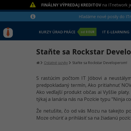
FINÁLNY VÝPREDAJ KREDITOV
na ITnetwork je
Hľadáme nové posily do ITne
KURZY ÚRAD PRÁCE
IT E-LEARNING
od
0 EUR
Staňte sa Rockstar Devel
Ostatné jazyky
Staňte sa Rockstar Developerom!
S rastúcim počtom IT Jóbovi a neustálym 
predpokladaný termín, Ako pritiahnuť NOVÚ
Ako vedľajší produkt občas ai Vyššie platy
týkaj a lanária nás na Pozície typu "Ninja c
Že netušíte, čo od vás Mozu na takejto po
Moze ohúriť a prihlásiť sa na žiadanú poz