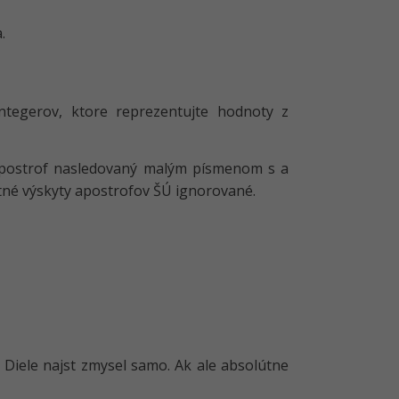
.
ntegerov, ktore reprezentujte hodnoty z
postrof nasledovaný malým písmenom s a
atné výskyty apostrofov ŠÚ ignorované.
 Diele najst zmysel samo. Ak ale absolútne