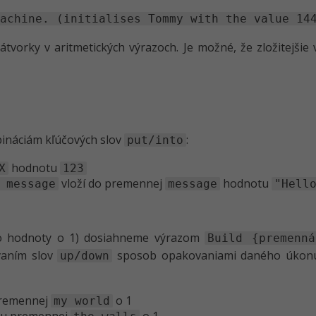
achine. (initialises Tommy with the value 14
orky v aritmetických výrazoch. Je možné, že zložitejšie 
ináciám kľúčových slov
:
put/into
hodnotu
X
123
vloží do premennej
hodnotu
 message
message
"Hell
ho hodnoty o 1) dosiahneme výrazom
Build {premenn
vaním slov
sposob opakovaniami daného úkonu.
up/down
premennej
o 1
my world