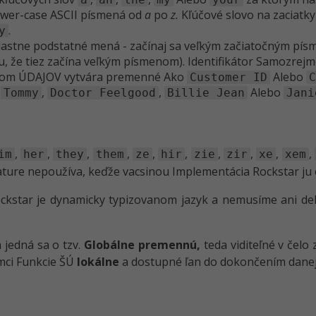
ower-case ASCII písmená od
a
po
z.
Kľúčové slovo na zaciatky 
.
y
lastne podstatné mená - začínaj sa veľkým začiatočným písm
, že tiez začína veľkým písmenom). Identifikátor Samozre
sobom ÚDAJOV vytvára premenné Ako
Alebo
Customer ID
C
o
,
,
Alebo
Tommy
Doctor Feelgood
Billie Jean
Jani
,
,
,
,
,
,
,
,
,
,
im
her
they
them
ze
hir
zie
zir
xe
xem
ture nepoužíva, keďže vacsinou Implementácia Rockstar ju 
ckstar je dynamicky typizovanom jazyk a nemusíme ani de
jedná sa o tzv.
Globálne premennú,
teda viditeľné v čelo
mci Funkcie ŠÚ
lokálne
a dostupné ľan do dokončením danej