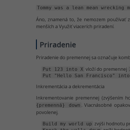
Tommy was a lean mean wrecking m
Áno, znamená to, že nemozem používať zátv
menších a Využiť viacerích priradení.
Priradenie
Priradenie do premennej sa označuje komb
vloží do premennej
Put 123 into X
Put "Hello San Francisco" into
Inkrementácia a dekrementácia
Inkrementovanie premennej (zvýšením 
. Viacnásobné opako
{premenná} down
povolenej.
zvýši hodnotu 
Build my world up