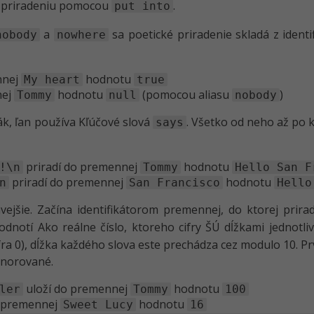
 k priradeniu pomocou
.
put into
a
sa poetické priradenie skladá z ident
nobody
nowhere
nnej
hodnotu
My heart
true
nej
hodnotu
(pomocou aliasu
)
Tommy
null
nobody
ák, ľan používa Kľúčové slová
. Všetko od neho až po k
says
priradí do premennej
hodnotu
!\n
Tommy
Hello San F
priradí do premennej
hodnotu
n
San Francisco
Hello
mavejšie. Začína identifikátorom premennej, do ktorej pri
odnotí Ako reálne číslo, ktoreho cifry ŠÚ dĺžkami jednotliv
fra 0), dĺžka každého slova este prechádza cez modulo 10. P
gnorované.
uloží do premennej
hodnotu
ler
Tommy
100
o premennej
hodnotu
Sweet Lucy
16