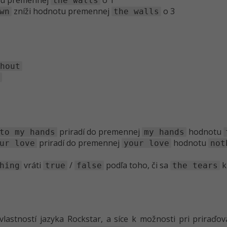
tu premennej
o 1
the walls
zníži hodnotu premennej
o 3
wn
the walls
thout
f
priradí do premennej
hodnotu
to my hands
my hands
priradí do premennej
hodnotu
ur love
your love
not
vráti
/
podľa toho, či sa
k
hing
true
false
the tears
vlastností jazyka Rockstar, a síce k možnosti pri priraď