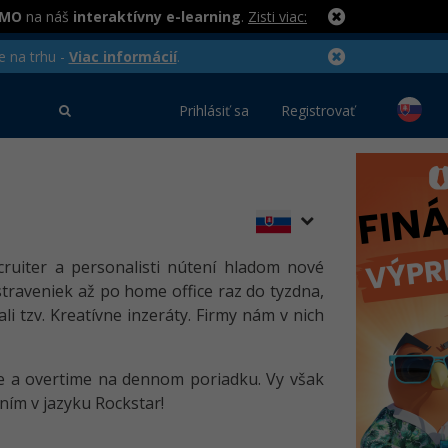
RMO
na náš
interaktívny e-learning
.
Zisti viac:
e na trhu -
Viac informácií
.
Prihlásiť sa
Registrovať
cruiter a personalisti nútení hladom nové
traveniek až po home office raz do tyzdna,
i tzv. Kreatívne inzeráty. Firmy nám v nich
ine a overtime na dennom poriadku. Vy však
ním v jazyku Rockstar!