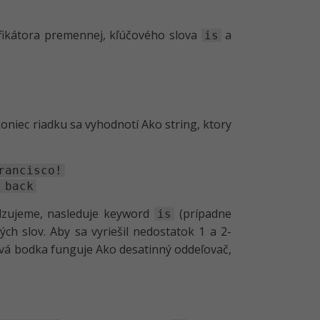
ifikátora premennej, kľúčového slova
a
is
oniec riadku sa vyhodnotí Ako string, ktory
rancisco!
 back
radzujeme, nasleduje keyword
(prípadne
is
ých slov. Aby sa vyriešil nedostatok 1 a 2-
rvá bodka funguje Ako desatinný oddeľovač,