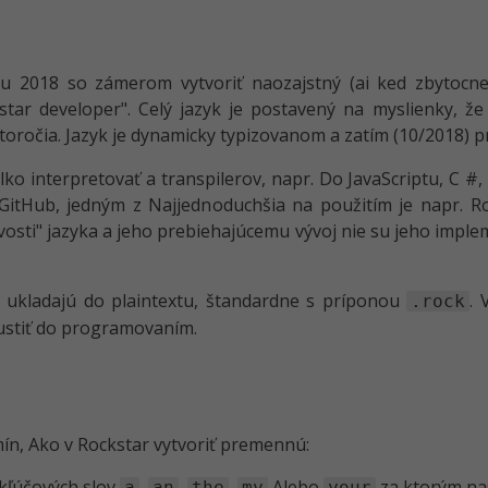
u 2018 so zámerom vytvoriť naozajstný (ai ked zbytocne
kstar developer". Celý jazyk je postavený na myslienky, 
toročia. Jazyk je dynamicky typizovanom a zatím (10/2018) pr
ko interpretovať a transpilerov, napr. Do JavaScriptu, C #,
GitHub, jedným z Najjednoduchšia na použitím je napr. Ro
tvosti" jazyka a jeho prebiehajúcemu vývoj nie su jeho impl
ukladajú do plaintextu, štandardne s príponou
. 
.rock
ustiť do programovaním.
ín, Ako v Rockstar vytvoriť premennú:
 kľúčových slov
,
,
,
Alebo
za ktorým nas
a
an
the
my
your