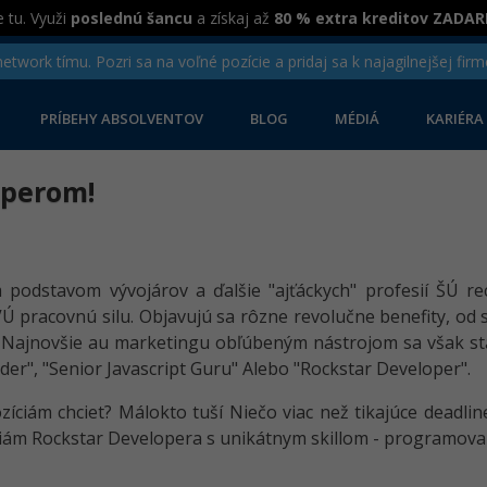
 tu. Využi
poslednú šancu
a získaj až
80 % extra kreditov ZADA
twork tímu. Pozri sa na voľné pozície a pridaj sa k najagilnejšej firm
PRÍBEHY ABSOLVENTOV
BLOG
MÉDIÁ
KARIÉRA
operom!
podstavom vývojárov a ďalšie "ajťáckych" profesií ŠÚ re
 pracovnú silu. Objavujú sa rôzne revolučne benefity, od s
. Najnovšie au marketingu obľúbeným nástrojom sa však stal
oder", "Senior Javascript Guru" Alebo "Rockstar Developer".
zíciám chciet? Málokto tuší Niečo viac než tikajúce deadl
íciám Rockstar Developera s unikátnym skillom - programova