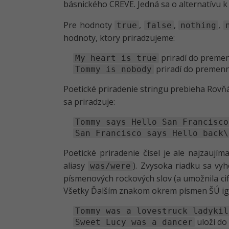
básnického CREVE. Jedná sa o alternatívu
Pre hodnoty
,
,
,
true
false
nothing
hodnoty, ktory priradzujeme:
priradí do preme
My heart is true
priradí do premen
Tommy is nobody
Poetické priradenie stringu prebieha Rovň
sa priradzuje:
Tommy says Hello San Francisco
San Francisco says Hello back\
Poetické priradenie čísel je ale najzaují
aliasy
). Zvysoka riadku sa vyh
was/were
písmenových rockových slov (a umožnila ci
Všetky Ďalším znakom okrem písmen ŠÚ i
Tommy was a lovestruck ladykil
uloží d
Sweet Lucy was a dancer