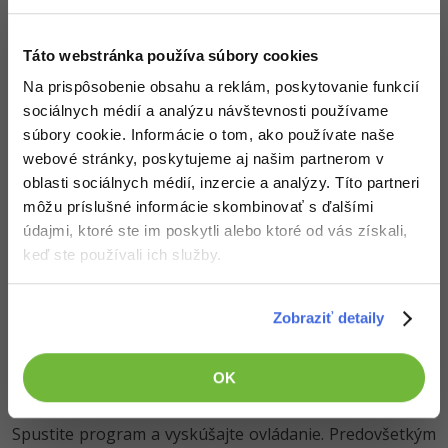
otestuje, či pred ním nie je múr. Ak nie je múr, môže
popojít. Ak je múr, zostane stáť a prebehne obsluha
Táto webstránka používa súbory cookies
čakania. Hlavné slučka programu totiž potrebuje, aby
každý jej priechod trval aspoň jedno čakanie kvôli
Na prispôsobenie obsahu a reklám, poskytovanie funkcií
rovnomernému vytváranie nových príšeriek. Jedno
sociálnych médií a analýzu návštevnosti používame
čakanie je v hlavnej slučke dosadené v prípade, že nie je
súbory cookie. Informácie o tom, ako používate naše
stlačené žiadne tlačidlo pre pohyb. Čakanie pri stlačení
webové stránky, poskytujeme aj našim partnerom v
klávesy pre pohyb je obslúžených v tejto funkcii. Nečaká
oblasti sociálnych médií, inzercie a analýzy. Títo partneri
sa po príkaze kroku, príkaz kroku už čakania
môžu príslušné informácie skombinovať s ďalšími
zabezpečuje vnútorne. Ale môžete si skúsiť prvok
údajmi, ktoré ste im poskytli alebo ktoré od vás získali,
čakania vypnúť s
keď ste používali ich služby.
a vyskúšať čo sa stane keď narazíte do steny
Zobraziť detaily
Ak nie je Petřík správne otočený, otočí sa do
požadovaného smeru a program chvíľu čaká. Čakanie
zabezpečuje, aby sa Petřík pri krátkom ťuknutie do
OK
klávesnice nerozišiel.
Spustite program a vyskúšajte ovládanie. Predovšetkým