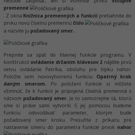
nebude zaujímať, len si všimnite prvku
vstupné
premenné
. Z okna
Knižnica premenných a funkcií
pretiahnite do
prvku novú číselnú premennú
číslo
a nazvite ju
požadovaný smer.
Prepnite sa späť do hlavnej funkcie programu. V
konštrukcii
ovládanie držaním klávesov 2
nájdite prvú
vetvu ovládanie Petríka, obsluhu pre šípku nahor.
Položte sem novovytvorenú funkciu
Opatrný krok
daným smerom.
Po položení funkcie si môžete
všimnúť, že k funkcii je pripojená číselná premenná s
názvom
požadovaný smer.
Je to samozrejme tá, ktorú
sme si práve sami vytvorili. S jej pomocou budeme
funkciu odovzdávať parameter, ktorým bude
požadovaný smer kroku. Presuňte z príkazu pre
nastavenie smeru do parametra funkcie prvok
nahor