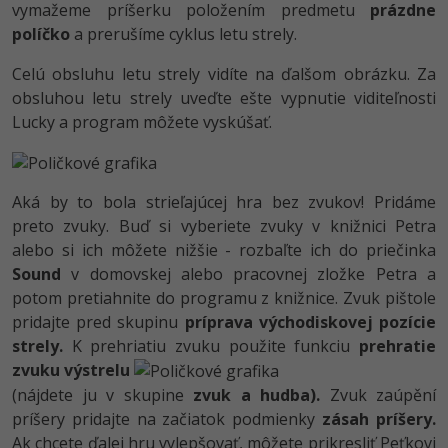
vymažeme príšerku položením predmetu
prázdne
políčko
a prerušíme cyklus letu strely.
Celú obsluhu letu strely vidíte na ďalšom obrázku. Za
obsluhou letu strely uveďte ešte vypnutie viditeľnosti
Lucky a program môžete vyskúšať.
Aká by to bola strieľajúcej hra bez zvukov! Pridáme
preto zvuky. Buď si vyberiete zvuky v knižnici Petra
alebo si ich môžete nižšie - rozbaľte ich do priečinka
Sound
v domovskej alebo pracovnej zložke Petra a
potom pretiahnite do programu z knižnice. Zvuk pištole
pridajte pred skupinu
príprava východiskovej pozície
strely.
K prehriatiu zvuku použite funkciu
prehratie
zvuku výstrelu
(nájdete ju v skupine
zvuk a hudba).
Zvuk zaúpění
príšery pridajte na začiatok podmienky
zásah príšery.
Ak chcete ďalej hru vylepšovať, môžete prikresliť Peťkovi