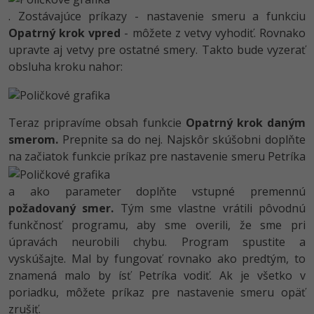
. Zostávajúce príkazy - nastavenie smeru a funkciu
Opatrný krok vpred
- môžete z vetvy vyhodiť. Rovnako
upravte aj vetvy pre ostatné smery. Takto bude vyzerať
obsluha kroku nahor:
Teraz pripravíme obsah funkcie
Opatrný krok daným
smerom.
Prepnite sa do nej. Najskôr skúšobni doplňte
na začiatok funkcie príkaz pre nastavenie smeru Petríka
a ako parameter doplňte vstupné premennú
požadovaný smer.
Tým sme vlastne vrátili pôvodnú
funkčnosť programu, aby sme overili, že sme pri
úpravách neurobili chybu. Program spustite a
vyskúšajte. Mal by fungovať rovnako ako predtým, to
znamená malo by ísť Petríka vodiť. Ak je všetko v
poriadku, môžete príkaz pre nastavenie smeru opäť
zrušiť.