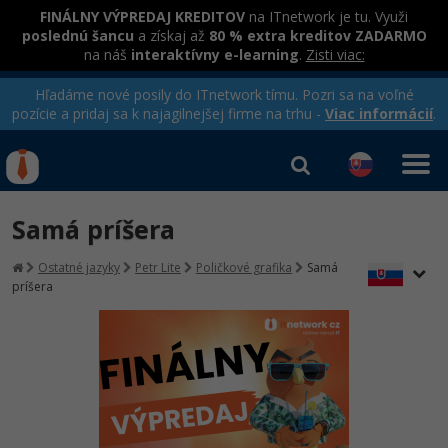
FINÁLNY VÝPREDAJ KREDITOV
na ITnetwork je tu. Využi
poslednú šancu
a získaj až
80 % extra kreditov ZADARMO
na náš
interaktívny e-learning
.
Zisti viac:
Hľadáme nové posily do ITnetwork tímu. Pozri sa na voľné
pozície a pridaj sa k najagilnejšej firme na trhu -
Viac informácií
.
Kurzy Úrad Práce
Od
0 EUR
Samá príšera
Prihlásiť sa
|
Registrovať
IT e-learning
Rekvalifikačné kurzy
Ostatné jazyky
Petr Lite
Poličkové grafika
Samá
hradené úradom práce
príšera
Kurzy programovania
Ako začať?
-80%
Java
-80%
C# .NET