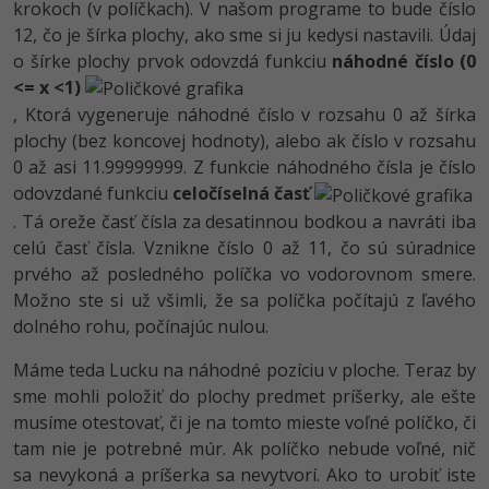
krokoch (v políčkach). V našom programe to bude číslo
12, čo je šírka plochy, ako sme si ju kedysi nastavili. Údaj
o šírke plochy prvok odovzdá funkciu
náhodné číslo (0
<= x <1)
, Ktorá vygeneruje náhodné číslo v rozsahu 0 až šírka
plochy (bez koncovej hodnoty), alebo ak číslo v rozsahu
0 až asi 11.99999999. Z funkcie náhodného čísla je číslo
odovzdané funkciu
celočíselná časť
. Tá oreže časť čísla za desatinnou bodkou a navráti iba
celú časť čísla. Vznikne číslo 0 až 11, čo sú súradnice
prvého až posledného políčka vo vodorovnom smere.
Možno ste si už všimli, že sa políčka počítajú z ľavého
dolného rohu, počínajúc nulou.
Máme teda Lucku na náhodné pozíciu v ploche. Teraz by
sme mohli položiť do plochy predmet príšerky, ale ešte
musíme otestovať, či je na tomto mieste voľné políčko, či
tam nie je potrebné múr. Ak políčko nebude voľné, nič
sa nevykoná a príšerka sa nevytvorí. Ako to urobiť iste