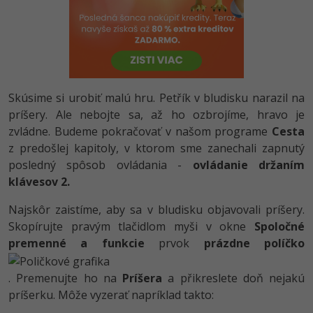
-80%
Python
-80%
JavaScript
-80%
PHP
Skúsime si urobiť malú hru. Petřík v bludisku narazil na
-80%
príšery. Ale nebojte sa, až ho ozbrojíme, hravo je
C++
zvládne. Budeme pokračovať v našom programe
Cesta
-80%
z predošlej kapitoly, v ktorom sme zanechali zapnutý
Swift
posledný spôsob ovládania -
ovládanie držaním
-80%
klávesov 2.
Kotlin
Najskôr zaistíme, aby sa v bludisku objavovali príšery.
-80%
Céčko
Skopírujte pravým tlačidlom myši v okne
Spoločné
premenné a funkcie
prvok
prázdne políčko
VB.NET
. Premenujte ho na
Príšera
a přikreslete doň nejakú
SQL
príšerku. Môže vyzerať napríklad takto:
-80%