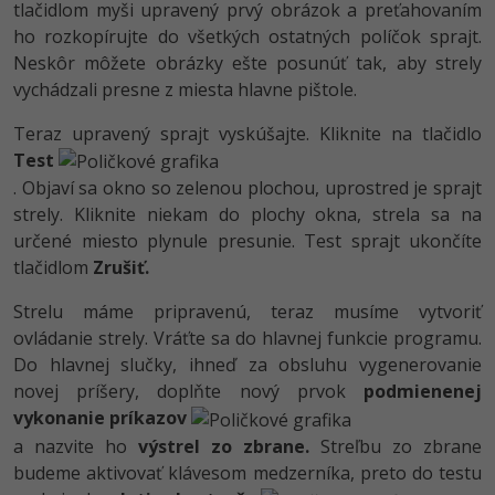
tlačidlom myši upravený prvý obrázok a preťahovaním
ho rozkopírujte do všetkých ostatných políčok sprajt.
Neskôr môžete obrázky ešte posunúť tak, aby strely
vychádzali presne z miesta hlavne pištole.
Teraz upravený sprajt vyskúšajte. Kliknite na tlačidlo
Test
. Objaví sa okno so zelenou plochou, uprostred je sprajt
strely. Kliknite niekam do plochy okna, strela sa na
určené miesto plynule presunie. Test sprajt ukončíte
tlačidlom
Zrušiť.
Strelu máme pripravenú, teraz musíme vytvoriť
ovládanie strely. Vráťte sa do hlavnej funkcie programu.
Do hlavnej slučky, ihneď za obsluhu vygenerovanie
novej príšery, doplňte nový prvok
podmienenej
vykonanie príkazov
a nazvite ho
výstrel zo zbrane.
Streľbu zo zbrane
budeme aktivovať klávesom medzerníka, preto do testu