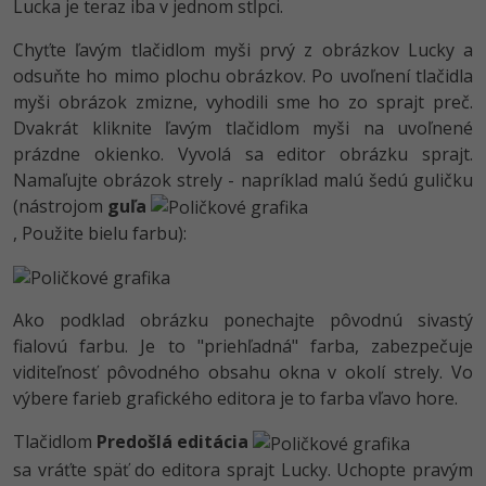
Lucka je teraz iba v jednom stĺpci.
Chyťte ľavým tlačidlom myši prvý z obrázkov Lucky a
odsuňte ho mimo plochu obrázkov. Po uvoľnení tlačidla
myši obrázok zmizne, vyhodili sme ho zo sprajt preč.
Dvakrát kliknite ľavým tlačidlom myši na uvoľnené
prázdne okienko. Vyvolá sa editor obrázku sprajt.
Namaľujte obrázok strely - napríklad malú šedú guličku
(nástrojom
guľa
, Použite bielu farbu):
Ako podklad obrázku ponechajte pôvodnú sivastý
fialovú farbu. Je to "priehľadná" farba, zabezpečuje
viditeľnosť pôvodného obsahu okna v okolí strely. Vo
výbere farieb grafického editora je to farba vľavo hore.
Tlačidlom
Predošlá editácia
sa vráťte späť do editora sprajt Lucky. Uchopte pravým