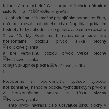
K funkciám celočíselné časti pripojte funkciu
náhodné
číslo (0 <= x <1)
. K náhodnému číslu možné pripojiť ako parameter číslo,
určujúce rozsah náhodného čísla. Napríklad pridaním
hodnoty 10 by náhodné číslo generovalo čísla v rozsahu
0 až 10. My doplníme k náhodnému číslu pre
horizontálne pozíciu prvok
šírka plochy
a pre vertikálnu pozíciu prvok
výška plochy
(obaja v skupinke
plocha
).
Rozoberme si podrobnejšie spôsob výpočtu
horizontálnej
náhodné pozície. Východiskovým prvkom
v horizontálnom smere je
šírka plochy
. Tento prvok navracia číslo udávajúce šírku plochy v