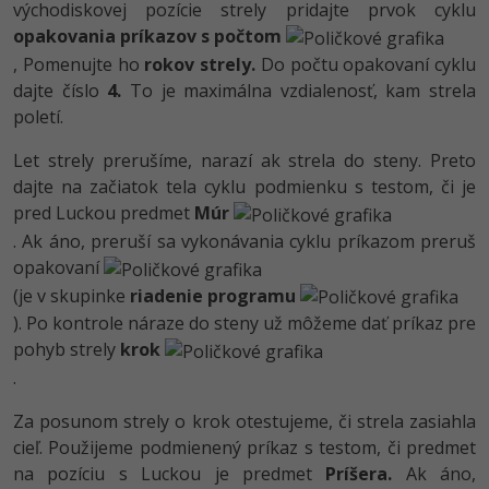
východiskovej pozície strely pridajte prvok cyklu
opakovania príkazov s počtom
, Pomenujte ho
rokov strely.
Do počtu opakovaní cyklu
dajte číslo
4.
To je maximálna vzdialenosť, kam strela
poletí.
Let strely prerušíme, narazí ak strela do steny. Preto
dajte na začiatok tela cyklu podmienku s testom, či je
pred Luckou predmet
Múr
. Ak áno, preruší sa vykonávania cyklu príkazom preruš
opakovaní
(je v skupinke
riadenie programu
). Po kontrole náraze do steny už môžeme dať príkaz pre
pohyb strely
krok
.
Za posunom strely o krok otestujeme, či strela zasiahla
cieľ. Použijeme podmienený príkaz s testom, či predmet
na pozíciu s Luckou je predmet
Príšera.
Ak áno,