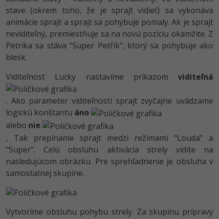
stave (okrem toho, že je sprajt vidieť) sa vykonáva
animácie sprajt a sprajt sa pohybuje pomaly. Ak je sprajt
neviditeľný, premiestňuje sa na novú pozíciu okamžite. Z
Petríka sa stáva "Super Petřík", ktorý sa pohybuje ako
blesk.
Viditeľnosť Lucky nastavíme príkazom
viditeľná
. Ako parameter viditeľnosti sprajt zvyčajne uvádzame
logickú konštantu
áno
alebo
nie
, Tak prepíname sprajt medzi režimami "Louda" a
"Super". Celú obsluhu aktivácia strely vidíte na
nasledujúcom obrázku. Pre sprehľadnenie je obsluha v
samostatnej skupine.
Vytvoríme obsluhu pohybu strely. Za skupinu prípravy