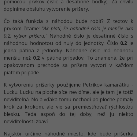
pomocou prvkov číslic a desatinné bodky). Za chvíľu
-30%
Médiá
-80%
SEO
doplníme obsluhu vytvorenie príšery.
Adobe Illustrator
Kariéra
Čo taká funkcia s náhodou bude robiť? Z textov k
-30%
UX
Adobe Lightroom
prvkom čítame:
"Ak platí, že náhodné číslo je menšie ako
-15%
0.2, vytvor príšeru."
Náhodné číslo je desatinné číslo s
Business
Adobe XD
náhodnou hodnotou od nuly do jednotky. Číslo
0.2
je
-30%
-25%
jedna pätina z jednotky. Náhodné číslo má hodnotu
Copywriting
Adobe InDesign
menšiu než
0.2
v pätine prípadov. To znamená, že pri
-80%
opakovanom prechode sa príšera vytvorí v každom
MS Office
Adobe After Effects
piatom prípade.
-80%
Google Dokumenty
Blender
K vytvoreniu príšerky použijeme Petríkov kamarátku -
Lucku. Lucku na ploche síce nevidíme, ale je tam. Je totiž
Time management
Inkscape
neviditeľná. No a vďaka tomu nechodí po ploche pomaly
krok za krokom, ale vie sa premiestňovať rýchlosťou
-80%
Fórum
Fotografovanie
blesku. Teda aspoň do tej doby, než ju niekto
neviditeľnosti zbaví.
Linux a UNIX
Video
Najskôr určíme náhodné miesto, kde bude príšerka