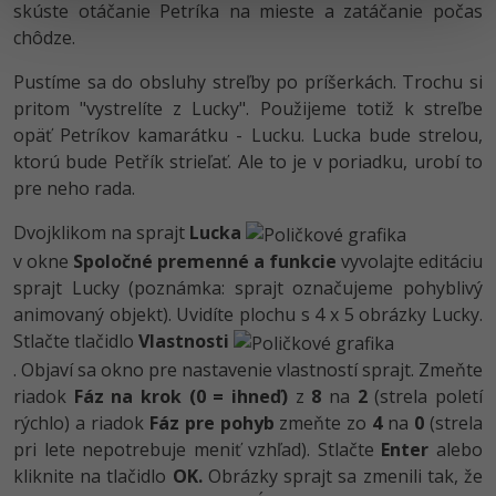
skúste otáčanie Petríka na mieste a zatáčanie počas
chôdze.
Pustíme sa do obsluhy streľby po príšerkách. Trochu si
pritom "vystrelíte z Lucky". Použijeme totiž k streľbe
opäť Petríkov kamarátku - Lucku. Lucka bude strelou,
ktorú bude Petřík strieľať. Ale to je v poriadku, urobí to
pre neho rada.
Dvojklikom na sprajt
Lucka
v okne
Spoločné premenné a funkcie
vyvolajte editáciu
sprajt Lucky (poznámka: sprajt označujeme pohyblivý
animovaný objekt). Uvidíte plochu s 4 x 5 obrázky Lucky.
Stlačte tlačidlo
Vlastnosti
. Objaví sa okno pre nastavenie vlastností sprajt. Zmeňte
riadok
Fáz na krok (0 = ihneď)
z
8
na
2
(strela poletí
rýchlo) a riadok
Fáz pre pohyb
zmeňte zo
4
na
0
(strela
pri lete nepotrebuje meniť vzhľad). Stlačte
Enter
alebo
kliknite na tlačidlo
OK.
Obrázky sprajt sa zmenili tak, že