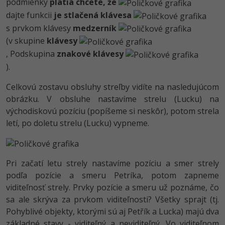
podmienky
platia chcete, že
dajte funkcii
je stlačená klávesa
s prvkom klávesy
medzerník
(v skupine
klávesy
, Podskupina
znakové klávesy
).
Celkovú zostavu obsluhy streľby vidíte na nasledujúcom
obrázku. V obsluhe nastavíme strelu (Lucku) na
východiskovú pozíciu (popíšeme si neskôr), potom strela
letí, po doletu strelu (Lucku) vypneme.
Pri začatí letu strely nastavíme pozíciu a smer strely
podľa pozície a smeru Petríka, potom zapneme
viditeľnosť strely. Prvky pozície a smeru už poznáme, čo
sa ale skrýva za prvkom viditeľnosti? Všetky sprajt (tj.
Pohyblivé objekty, ktorými sú aj Petřík a Lucka) majú dva
základné stavy - viditeľný a neviditeľný. Vo viditeľnom