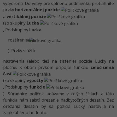
Siete
Ostatné
vytvorená. Do vetvy pre splnenú podmienku pretiahnite
prvky
horizontálnej pozície
Kybernetická bezpečnost
Fórum
a
vertikálnej pozície
(zo skupiny
Lucka
Elektronický podpis
, Podskupiny
Lucka
Windows
rozšírenie
). Prvky slúži k
nastavenia (alebo tiež na zistenie) pozície Lucky na
ploche. K obom prvkom pripojte funkciu
celočíselná
časť
(zo skupiny
výpočty
, Podskupiny
funkcie
). Súradnice políčok udávame v celých číslach a táto
funkcia nám zaistí orezanie nadbytočných desatín. Bez
orezania desatín by sa pozícia Lucky nastavila na
zaokrúhlenú hodnotu.