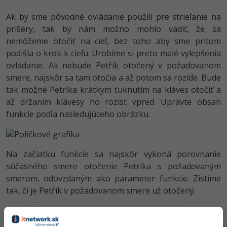
Ak by sme pôvodné ovládanie použili pre strieľanie na
príšery, tak by nám možno mohlo vadiť, že sa
nemôžeme otočiť na cieľ, bez toho aby sme pritom
podišla o krok k cieľu. Urobíme si preto malé vylepšenia
ovládanie. Ak nebude Petřík otočený v požadovanom
smere, najskôr sa tam otočia a až potom sa rozíde. Bude
tak možné Petríka krátkym ťuknutím na kláves otočiť a
až držaním klávesy ho rozísť vpred. Upravte obsah
funkcie podľa nasledujúceho obrázku.
Na začiatku funkcie sa najskôr vykoná porovnanie
súčasného smere otočenie Petríka s požadovaným
smerom, odovzdaným ako parameter funkcie. Zistíme
tak, či je Petřík v požadovanom smere už otočený.
Ak je Petřík otočený správne, môže popojít o krok
vpred. Urobí to však opatrným spôsobom. Najskôr