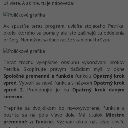
už viete. A ak nie, tu je nápoveda:
Ak spustíte teraz program, uvidíte stojaceho Petríka,
okolo ktorého sa pomaly ale isto začínajú tu oddelenia
príšery. Nemožno sa čudovať že skamenel hrôzou.
Teraz trochu vylepšíme obsluhu vykonávaní krokov
Petríka. Skopírujte pravým tlačidlom myši v okne
Spoločné premenné a funkcie
funkciu
Opatrný krok
vpred.
Vytvorí sa nová funkcia s názvom
Opatrný krok
vpred 2.
Premenujte ju na
Opatrný krok daným
smerom.
Prepnite sa dvojklikom do novovytvorenej funkcie a
pozrite sa na pole vľavo dole. Má titulok
Miestne
premenné a funkcie.
Význam okná nás ešte chvíľu