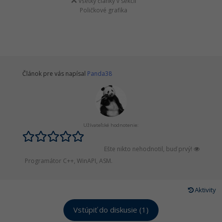
Všetky články v sekcii
Poličkové grafika
Článok pre vás napísal
Panda38
Užívateľské hodnotenie:
Ešte nikto nehodnotil, buď prvý!
Programátor C++, WinAPI, ASM.
Aktivity
Vstúpiť do diskusie (1)