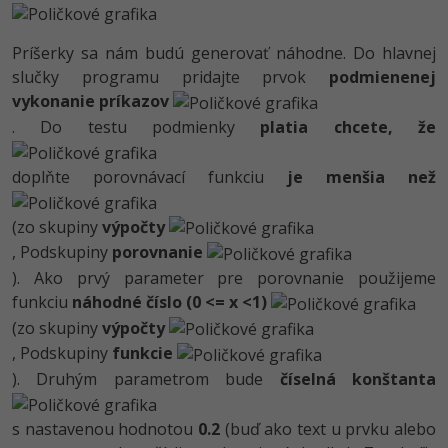
UML
-41%
Algoritmy
Príšerky sa nám budú generovať náhodne. Do hlavnej
slučky programu pridajte prvok
podmienenej
-10%
Umelá inteligencia
vykonanie príkazov
. Do testu podmienky
platia chcete, že
Pre deti
doplňte porovnávací funkciu
je menšia než
Viac
(zo skupiny
výpočty
Fórum
, Podskupiny
porovnanie
). Ako prvý parameter pre porovnanie použijeme
Kurzy e-commerce
funkciu
náhodné číslo (0 <= x <1)
(zo skupiny
výpočty
Testovanie softvéru
Kurzy dizajnu
, Podskupiny
funkcie
-30%
-80%
). Druhým parametrom bude
číselná konštanta
Marketing
HTML/CSS
Príbehy absolventov
-80%
WordPress
s nastavenou hodnotou
0.2
(buď ako text u prvku alebo
Blog
Photoshop