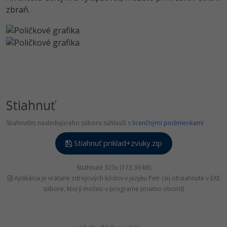
zbraň.
Stiahnuť
Stiahnutím nasledujúceho súboru súhlasíš s
licenčnými podmienkami
Stiahnuť priklad+zvuky.zip
Stiahnuté 323x (173.36 kB)
Aplikácia je vrátane zdrojových kódov v jazyku Petr (sú obsiahnuté v EXE
súbore, ktorý možno v programe priamo otvoriť)