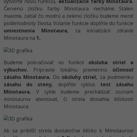
UML
vytvorte novú funkciu,
aktualizácie farby Minotaura.
Červenú zložku farby Minotaura necháme Stalen
-41%
Algoritmy
maxime, zatiaľ čo modrú a zelenú zložku budeme meniť
podlehodnoty života. Volanie funkcie doplňte do funkcie
-10%
Umelá inteligencia
umiestnenia Minotaura,
za inicializácii zdravie
Minotaura na
1.
Pre deti
Viac
Budeme pokračovať vo funkcii
obsluha striel a
výbuchov.
Pripravte lokálnu premennú
účinnosť
Fórum
zásahu Minotaura.
Do
obsluhy striel,
za podmienku
zásahu do steny,
doplňte cyklus
test zásahu
Kurzy e-commerce
Minotaura.
V cykle budeme prechádzať zoznam
minotaurov atestovat, či strela dosiahla blízkosti
Testovanie softvéru
Kurzy dizajnu
Minotaura.
-30%
-80%
Marketing
HTML/CSS
Príbehy absolventov
-80%
Ak sa priblíži strela dostatočne blízko k Mínotaurovi
WordPress
Blog
Photoshop