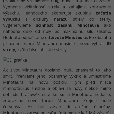
(zvolili sme vzdialenosť
0.4),
bude sa jednať o zásah.
-30%
Médiá
-80%
SEO
Vypneme viditeľnosť strely a zahájime zobrazenie
Adobe Illustrator
výbuchu. Jednoducho skopírujte skupinu
začatia
Kariéra
-30%
UX
výbuchu
z obsluhy nárazu strely do steny.
Adobe Lightroom
Vygenerujeme
účinnosť zásahu Minotaura
ako
-15%
Business
náhodné číslo od nuly po maximálnu silu zásahu.
Adobe XD
Hodnotu odpočítame od
života Minotaura.
Po obsluhu
-30%
-25%
Copywriting
prípadnej smrti Minotaura musíme znovu vybrať
ID
Adobe InDesign
strely,
kvôli ďalšej obsluhe strely.
-80%
MS Office
Adobe After Effects
-80%
Google Dokumenty
Blender
Ak život Minotaura dosiahol nulu, znamená to jeho
smrť. Prehráme jeho posmrtný výkrik a umiestnime
Time management
Inkscape
Minotaura na novú pozíciu. Tým pred hráča
mminotaurus zmizne a objaví sa nový niekde mimo
-80%
Fórum
Fotografovanie
dohľadu hráčov.Ak ešte ku smrti Minotaura nedošlo,
zobrazíme novú farbu Minotaura. Zrejme bude
Linux a UNIX
Video
červenšia. Ak bol zásah dostatočne úspešný,
Minotaurus zareve bolesťou (priemerne každý 4. zásah).