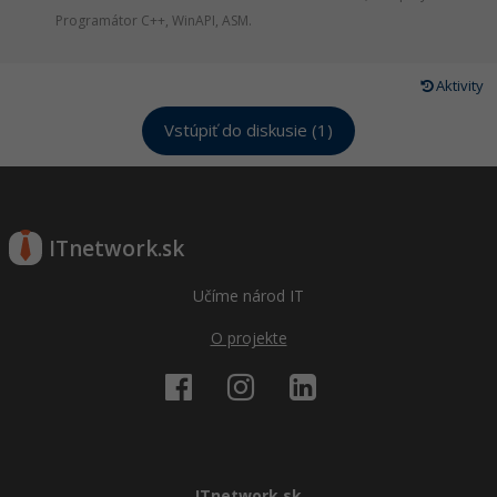
Programátor C++, WinAPI, ASM.
Aktivity
Vstúpiť do diskusie (1)
ITnetwork.sk
Učíme národ IT
O projekte
ITnetwork.sk