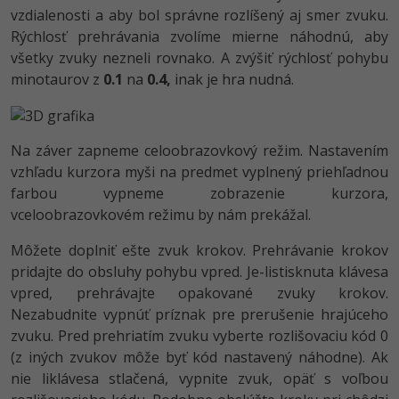
vzdialenosti a aby bol správne rozlíšený aj smer zvuku.
Rýchlosť prehrávania zvolíme mierne náhodnú, aby
všetky zvuky nezneli rovnako. A zvýšiť rýchlosť pohybu
minotaurov z
0.1
na
0.4,
inak je hra nudná.
Na záver zapneme celoobrazovkový režim. Nastavením
vzhľadu kurzora myši na predmet vyplnený priehľadnou
farbou vypneme zobrazenie kurzora,
vceloobrazovkovém režimu by nám prekážal.
Môžete doplniť ešte zvuk krokov. Prehrávanie krokov
pridajte do obsluhy pohybu vpred. Je-listisknuta klávesa
vpred, prehrávajte opakované zvuky krokov.
Nezabudnite vypnúť príznak pre prerušenie hrajúceho
zvuku. Pred prehriatím zvuku vyberte rozlišovaciu kód 0
(z iných zvukov môže byť kód nastavený náhodne). Ak
nie liklávesa stlačená, vypnite zvuk, opäť s voľbou