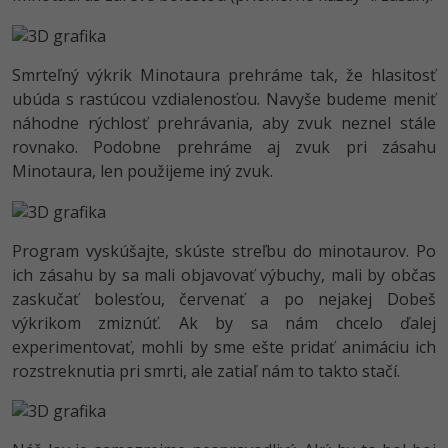
Siete
Ostatné
Kybernetická bezpečnost
Fórum
Smrteľný výkrik Minotaura prehráme tak, že hlasitosť
Elektronický podpis
ubúda s rastúcou vzdialenosťou. Navyše budeme meniť
náhodne rýchlosť prehrávania, aby zvuk neznel stále
Windows
rovnako. Podobne prehráme aj zvuk pri zásahu
Minotaura, len použijeme iný zvuk.
Program vyskúšajte, skúste streľbu do minotaurov. Po
ich zásahu by sa mali objavovať výbuchy, mali by občas
zaskučať bolesťou, červenať a po nejakej Dobeš
výkrikom zmiznúť. Ak by sa nám chcelo ďalej
experimentovať, mohli by sme ešte pridať animáciu ich
rozstreknutia pri smrti, ale zatiaľ nám to takto stačí.