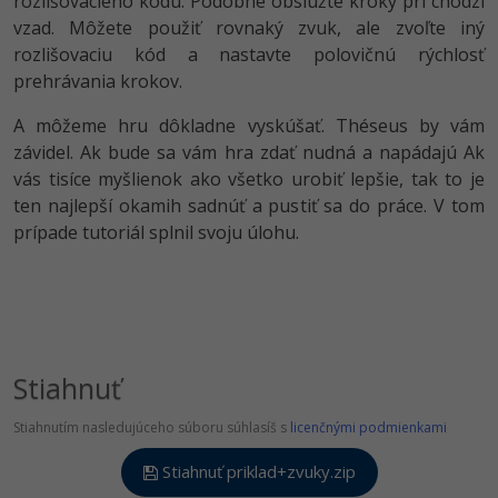
rozlišovacieho kódu. Podobne obslúžte kroky pri chôdzi
vzad. Môžete použiť rovnaký zvuk, ale zvoľte iný
rozlišovaciu kód a nastavte polovičnú rýchlosť
prehrávania krokov.
A môžeme hru dôkladne vyskúšať. Théseus by vám
závidel. Ak bude sa vám hra zdať nudná a napádajú Ak
vás tisíce myšlienok ako všetko urobiť lepšie, tak to je
ten najlepší okamih sadnúť a pustiť sa do práce. V tom
prípade tutoriál splnil svoju úlohu.
Stiahnuť
Stiahnutím nasledujúceho súboru súhlasíš s
licenčnými podmienkami
Stiahnuť priklad+zvuky.zip