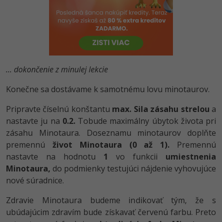
-80%
Python
-80%
JavaScript
-80%
PHP
... dokončenie z minulej lekcie
-80%
C++
Konečne sa dostávame k samotnému lovu minotaurov.
-80%
Swift
Pripravte číselnú konštantu
max. Sila zásahu strelou
a
nastavte ju na
0.2.
Tobude maximálny úbytok života pri
-80%
Kotlin
zásahu Minotaura. Doseznamu minotaurov doplňte
premennú
život Minotaura (0 až 1).
Premennú
-80%
Céčko
nastavte na hodnotu
1
vo funkcii
umiestnenia
Minotaura,
do podmienky testujúci nájdenie vyhovujúce
VB.NET
nové súradnice.
SQL
Zdravie Minotaura budeme indikovať tým, že s
ubúdajúcim zdravím bude získavať červenú farbu. Preto
-80%