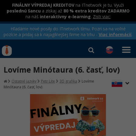
FINÁLNY VÝPREDAJ KREDITOV
na ITnetwork je tu. Využi
poslednú šancu
a získaj až
80 % extra kreditov ZADARMO
na náš
interaktívny e-learning
.
Zisti viac:
Hľadáme nové posily do ITnetwork tímu. Pozri sa na voľné
pozície a pridaj sa k najagilnejšej firme na trhu -
Viac informácií
.
Kurzy Úrad Práce
Od
0 EUR
Lovíme Minótaura (6. časť, lov)
Prihlásiť sa
|
Registrovať
IT e-learning
Rekvalifikačné kurzy
Ostatné jazyky
Petr Lite
3D grafika
Lovíme
hradené úradom práce
Minótaura (6. časť, lov)
Kurzy programovania
Ako začať?
-80%
Java
-80%
C# .NET