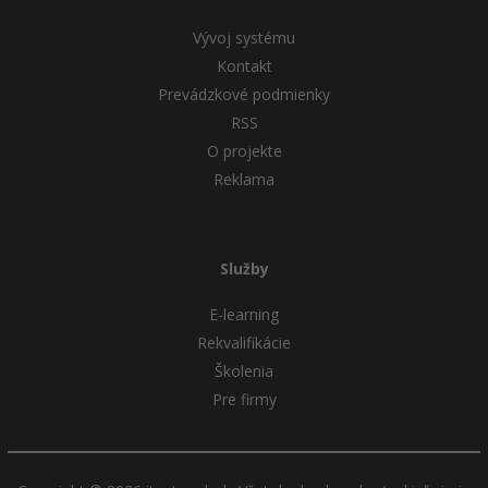
Siete
Ostatné
Vývoj systému
Kybernetická bezpečnost
Fórum
Kontakt
Prevádzkové podmienky
Elektronický podpis
RSS
O projekte
Windows
Reklama
Služby
E-learning
Rekvalifikácie
Školenia
Pre firmy