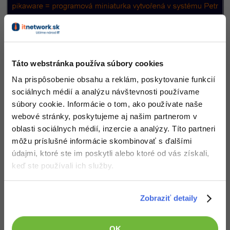
UML
-41%
Algoritmy
-10%
Umelá inteligencia
Táto webstránka používa súbory cookies
Pre deti
Na prispôsobenie obsahu a reklám, poskytovanie funkcií
sociálnych médií a analýzu návštevnosti používame
Viac
súbory cookie. Informácie o tom, ako používate naše
webové stránky, poskytujeme aj našim partnerom v
Fórum
oblasti sociálnych médií, inzercie a analýzy. Títo partneri
môžu príslušné informácie skombinovať s ďalšími
Kurzy e-commerce
údajmi, ktoré ste im poskytli alebo ktoré od vás získali,
keď ste používali ich služby.
Testovanie softvéru
Stiahnuť
Kurzy dizajnu
-30%
-80%
Marketing
HTML/CSS
Stiahnutím nasledujúceho súboru súhlasíš s
licenčnými podmienkami
Zobraziť detaily
Príbehy absolventov
-80%
WordPress
Stiahnuť pikaware.zip
Blog
Photoshop
OK