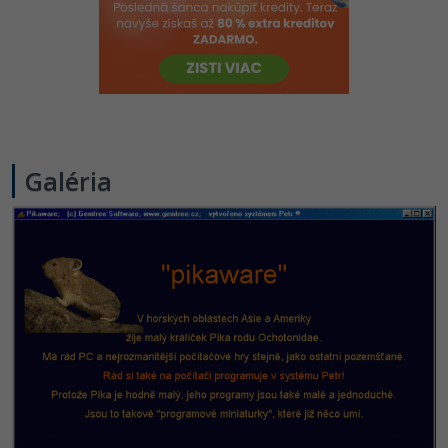
-80%
Python
-80%
JavaScript
-80%
PHP
-80%
C++
Galéria
-80%
Swift
-80%
Kotlin
-80%
Céčko
VB.NET
SQL
-80%