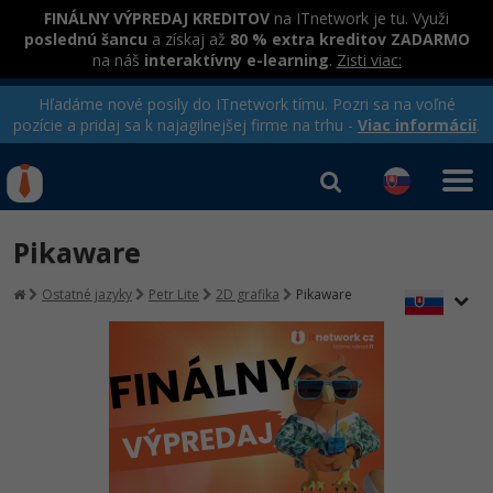
FINÁLNY VÝPREDAJ KREDITOV
na ITnetwork je tu. Využi
poslednú šancu
a získaj až
80 % extra kreditov ZADARMO
na náš
interaktívny e-learning
.
Zisti viac:
Hľadáme nové posily do ITnetwork tímu. Pozri sa na voľné
pozície a pridaj sa k najagilnejšej firme na trhu -
Viac informácií
.
Kurzy Úrad Práce
Od
0 EUR
Pikaware
Prihlásiť sa
|
Registrovať
IT e-learning
Rekvalifikačné kurzy
Ostatné jazyky
Petr Lite
2D grafika
Pikaware
hradené úradom práce
Kurzy programovania
Ako začať?
-80%
Java
-80%
C# .NET