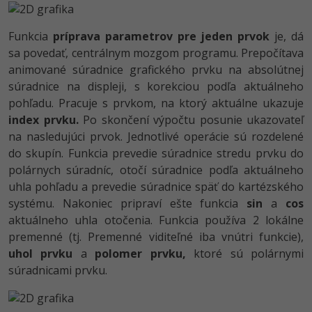
UML
-41%
Algoritmy
Funkcia
príprava parametrov pre jeden prvok
je, dá
sa povedať, centrálnym mozgom programu. Prepočítava
-10%
Umelá inteligencia
animované súradnice grafického prvku na absolútnej
súradnice na displeji, s korekciou podľa aktuálneho
Pre deti
pohľadu. Pracuje s prvkom, na ktorý aktuálne ukazuje
index prvku.
Po skončení výpočtu posunie ukazovateľ
Viac
na nasledujúci prvok. Jednotlivé operácie sú rozdelené
do skupín. Funkcia prevedie súradnice stredu prvku do
Fórum
polárnych súradníc, otočí súradnice podľa aktuálneho
uhla pohľadu a prevedie súradnice späť do kartézského
systému. Nakoniec pripraví ešte funkcia
sin
a
cos
Kurzy e-commerce
aktuálneho uhla otočenia. Funkcia používa 2 lokálne
Testovanie softvéru
premenné (tj. Premenné viditeľné iba vnútri funkcie),
Kurzy dizajnu
uhol prvku
a
polomer prvku,
ktoré sú polárnymi
-30%
-80%
Marketing
HTML/CSS
súradnicami prvku.
Príbehy absolventov
-80%
WordPress
Blog
Photoshop