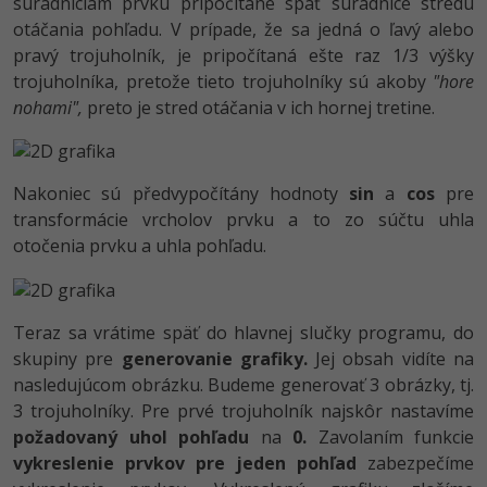
Siete
súradniciam prvku pripočítané späť súradnice stredu
Ostatné
otáčania pohľadu. V prípade, že sa jedná o ľavý alebo
Kybernetická bezpečnost
pravý trojuholník, je pripočítaná ešte raz 1/3 výšky
Fórum
trojuholníka, pretože tieto trojuholníky sú akoby
"hore
Elektronický podpis
nohami",
preto je stred otáčania v ich hornej tretine.
Windows
Nakoniec sú předvypočítány hodnoty
sin
a
cos
pre
transformácie vrcholov prvku a to zo súčtu uhla
otočenia prvku a uhla pohľadu.
Teraz sa vrátime späť do hlavnej slučky programu, do
skupiny pre
generovanie grafiky.
Jej obsah vidíte na
nasledujúcom obrázku. Budeme generovať 3 obrázky, tj.
3 trojuholníky. Pre prvé trojuholník najskôr nastavíme
požadovaný uhol pohľadu
na
0.
Zavolaním funkcie
vykreslenie prvkov pre jeden pohľad
zabezpečíme