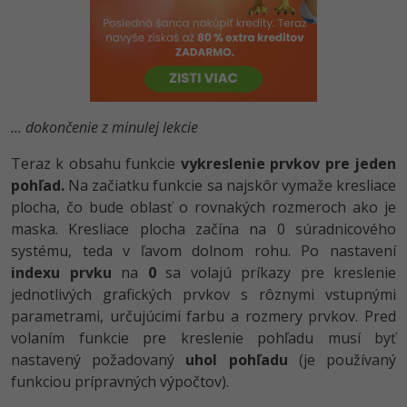
-80%
Python
-80%
JavaScript
-80%
PHP
... dokončenie z minulej lekcie
-80%
C++
Teraz k obsahu funkcie
vykreslenie prvkov pre jeden
pohľad.
Na začiatku funkcie sa najskôr vymaže kresliace
-80%
Swift
plocha, čo bude oblasť o rovnakých rozmeroch ako je
maska. Kresliace plocha začína na 0 súradnicového
-80%
Kotlin
systému, teda v ľavom dolnom rohu. Po nastavení
indexu prvku
na
0
sa volajú príkazy pre kreslenie
-80%
Céčko
jednotlivých grafických prvkov s rôznymi vstupnými
parametrami, určujúcimi farbu a rozmery prvkov. Pred
VB.NET
volaním funkcie pre kreslenie pohľadu musí byť
nastavený požadovaný
uhol pohľadu
(je používaný
SQL
funkciou prípravných výpočtov).
-80%