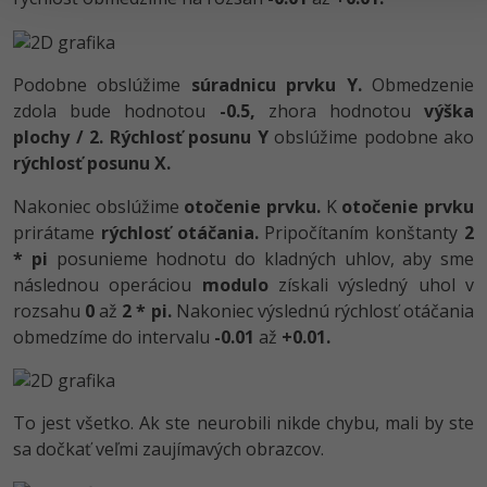
Podobne obslúžime
súradnicu prvku Y.
Obmedzenie
zdola bude hodnotou
-0.5,
zhora hodnotou
výška
plochy / 2.
Rýchlosť posunu Y
obslúžime podobne ako
rýchlosť posunu X.
Nakoniec obslúžime
otočenie prvku.
K
otočenie prvku
prirátame
rýchlosť otáčania.
Pripočítaním konštanty
2
* pi
posunieme hodnotu do kladných uhlov, aby sme
následnou operáciou
modulo
získali výsledný uhol v
rozsahu
0
až
2 * pi.
Nakoniec výslednú rýchlosť otáčania
obmedzíme do intervalu
-0.01
až
+0.01.
To jest všetko. Ak ste neurobili nikde chybu, mali by ste
sa dočkať veľmi zaujímavých obrazcov.