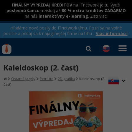
FINÁLNY VÝPREDAJ KREDITOV
na ITnetwork je tu. Využi
poslednú šancu
a získaj až
80 % extra kreditov ZADARMO
na náš
interaktívny e-learning
.
Zisti viac:
Hľadáme nové posily do ITnetwork tímu. Pozri sa na voľné
pozície a pridaj sa k najagilnejšej firme na trhu -
Viac informácií
.
Kurzy Úrad Práce
Od
0 EUR
Kaleidoskop (2. časť)
Prihlásiť sa
|
Registrovať
IT e-learning
Rekvalifikačné kurzy
Ostatné jazyky
Petr Lite
2D grafika
Kaleidoskop (2.
hradené úradom práce
časť)
Kurzy programovania
Ako začať?
-80%
Java
-80%
C# .NET