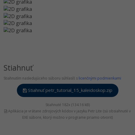
Stiahnuť
Stiahnutím nasledujúceho súboru súhlasíš s
licenčnými podmienkami
Stiahnuť petr_tutorial_15_kaleidoskop.zip
Stiahnuté 182x (134.16 kB)
Aplikácia je vrátane zdrojových kódov v jazyku Petr Lite (sú obsiahnuté v
EXE súbore, ktorý možno v programe priamo otvoriť)