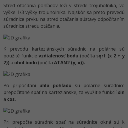
-30%
Stred otáčania pohľadov leží v strede trojuholníka, vo
Médiá
-80%
SEO
Adobe Illustrator
výške 1/3 výšky trojuholníka. Najskôr sa preto prevedú
Kariéra
súradnice prvku na stred otáčania sústavy odpočítaním
-30%
UX
Adobe Lightroom
súradnice stredu otáčania.
-15%
Business
Adobe XD
-30%
-25%
Copywriting
K prevodu karteziánskych súradníc na polárne sú
Adobe InDesign
použité funkcie
vzdialenosť bodu
(počíta
sqrt (x 2 + y
-80%
MS Office
Adobe After Effects
2))
a
uhol bodu
(počíta
ATAN2 (y, x)).
-80%
Google Dokumenty
Blender
Po pripočítaní
uhla pohľadu
sú polárne súradnice
Time management
Inkscape
prepočítané späť na karteziánske, za využitie funkcií
sin
a
cos.
-80%
Fórum
Fotografovanie
Linux a UNIX
Video
Pri prepočte súradníc späť na súradnice okná sú k