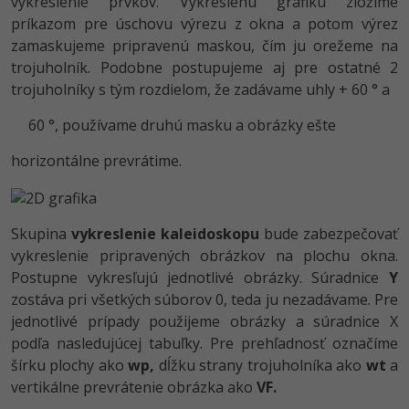
vykreslenie prvkov. Vykreslenú grafiku zložíme
príkazom pre úschovu výrezu z okna a potom výrez
zamaskujeme pripravenú maskou, čím ju orežeme na
trojuholník. Podobne postupujeme aj pre ostatné 2
trojuholníky s tým rozdielom, že zadávame uhly + 60 ° a
60 °, používame druhú masku a obrázky ešte
horizontálne prevrátime.
Skupina
vykreslenie kaleidoskopu
bude zabezpečovať
vykreslenie pripravených obrázkov na plochu okna.
Postupne vykresľujú jednotlivé obrázky. Súradnice
Y
zostáva pri všetkých súborov 0, teda ju nezadávame. Pre
jednotlivé prípady použijeme obrázky a súradnice X
podľa nasledujúcej tabuľky. Pre prehľadnosť označíme
šírku plochy ako
wp,
dĺžku strany trojuholníka ako
wt
a
vertikálne prevrátenie obrázka ako
VF.