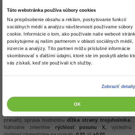
vykreslíme do hornej polovice okna.
Táto webstránka používa súbory cookies
Na prispôsobenie obsahu a reklám, poskytovanie funkcií
Pokiaľ chcete vyskúšať medziprodukt programu, máte
sociálnych médií a analýzu návštevnosti používame súbory
teraz príležitosť - mali by sa zobraziť náhodné obrazce.
cookie. Informácie o tom, ako používate naše webové stránk
Zatiaľ nehybné, ale pri každom spustení programu iné.
poskytujeme aj našim partnerom v oblasti sociálnych médií,
inzercie a analýzy. Títo partneri môžu príslušné informácie
Dostávame sa k poslednej skupine hlavnej slučky,
skombinovať s ďalšími údajmi, ktoré ste im poskytli alebo kt
posun prvkov.
Tu budú zabezpečené animácie
vás získali, keď ste používali ich služby.
kaleidoskopu. Jadrom obsluhy je slučka, s ktorej
pomocou prejdeme všetky prvky zoznamu prvkov.
Zobraziť detail
Pri výpočte novej
súradnice X v
pripočítame k
OK
súradnicu
rýchlosť posunu X.
Výslednú súradnicu
obmedzíme a to zľava hodnotou
-0.5
(povolíme mierny
presah), sprava hodnotou
dĺžka strany trojuholníka.
Náhodne zmeníme
rýchlosť posunu X,
výslednú
rýchlosť obmedzíme na rozsah
-0.01
až
+0.01.