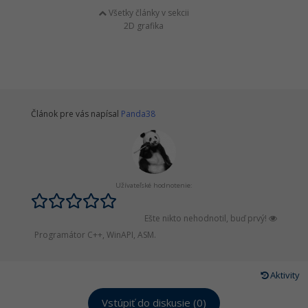
Všetky články v sekcii
2D grafika
Článok pre vás napísal
Panda38
Užívateľské hodnotenie:
Ešte nikto nehodnotil, buď prvý!
Programátor C++, WinAPI, ASM.
Aktivity
Vstúpiť do diskusie (0)