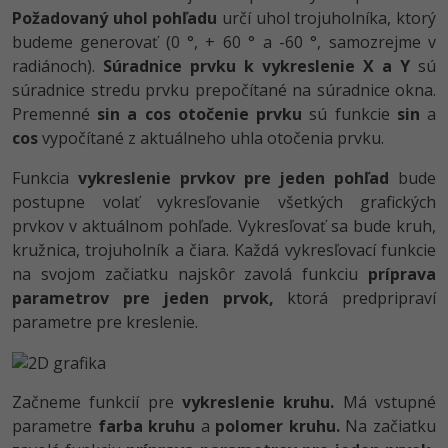
Požadovaný uhol pohľadu
určí uhol trojuholníka, ktorý
budeme generovať (0 °, + 60 ° a -60 °, samozrejme v
radiánoch).
Súradnice prvku k vykreslenie X a Y
sú
súradnice stredu prvku prepočítané na súradnice okna.
Premenné
sin a cos otočenie prvku
sú funkcie
sin
a
cos
vypočítané z aktuálneho uhla otočenia prvku.
Funkcia
vykreslenie prvkov pre jeden pohľad
bude
postupne volať vykresľovanie všetkých grafických
prvkov v aktuálnom pohľade. Vykresľovať sa bude kruh,
kružnica, trojuholník a čiara. Každá vykresľovací funkcie
na svojom začiatku najskôr zavolá funkciu
príprava
parametrov pre jeden prvok,
ktorá predpripraví
parametre pre kreslenie.
Začneme funkcií pre
vykreslenie kruhu.
Má vstupné
parametre
farba kruhu
a
polomer kruhu.
Na začiatku