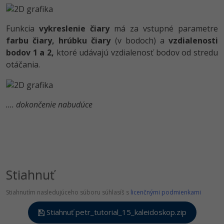
Funkcia
vykreslenie čiary
má za vstupné parametre
farbu čiary,
hrúbku čiary
(v bodoch) a
vzdialenosti
bodov 1 a 2,
ktoré udávajú vzdialenosť bodov od stredu
otáčania.
.... dokončenie nabudúce
Stiahnuť
Stiahnutím nasledujúceho súboru súhlasíš s
licenčnými podmienkami
Stiahnuť petr_tutorial_15_kaleidoskop.zip