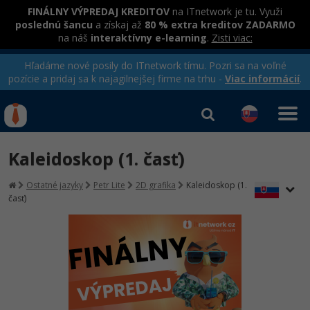
FINÁLNY VÝPREDAJ KREDITOV
na ITnetwork je tu. Využi
poslednú šancu
a získaj až
80 % extra kreditov ZADARMO
na náš
interaktívny e-learning
.
Zisti viac:
Hľadáme nové posily do ITnetwork tímu. Pozri sa na voľné
pozície a pridaj sa k najagilnejšej firme na trhu -
Viac informácií
.
Kurzy Úrad Práce
Od
0 EUR
Kaleidoskop (1. časť)
Prihlásiť sa
|
Registrovať
IT e-learning
Rekvalifikačné kurzy
Ostatné jazyky
Petr Lite
2D grafika
Kaleidoskop (1.
hradené úradom práce
časť)
Kurzy programovania
Ako začať?
-80%
Java
-80%
C# .NET