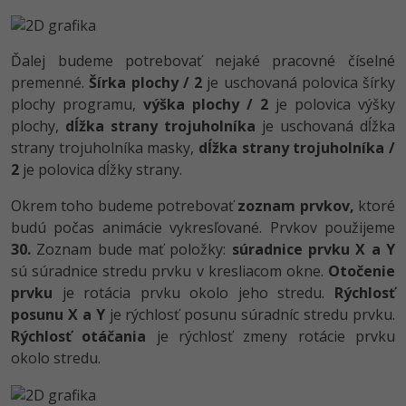
Ďalej budeme potrebovať nejaké pracovné číselné
premenné.
Šírka plochy / 2
je uschovaná polovica šírky
plochy programu,
výška plochy / 2
je polovica výšky
plochy,
dĺžka strany trojuholníka
je uschovaná dĺžka
strany trojuholníka masky,
dĺžka strany trojuholníka /
2
je polovica dĺžky strany.
Okrem toho budeme potrebovať
zoznam prvkov,
ktoré
budú počas animácie vykresľované. Prvkov použijeme
30.
Zoznam bude mať položky:
súradnice prvku X a Y
sú súradnice stredu prvku v kresliacom okne.
Otočenie
prvku
je rotácia prvku okolo jeho stredu.
Rýchlosť
posunu X a Y
je rýchlosť posunu súradníc stredu prvku.
Rýchlosť otáčania
je rýchlosť zmeny rotácie prvku
okolo stredu.