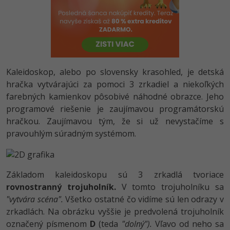
-80%
Python
-80%
JavaScript
-80%
PHP
Kaleidoskop, alebo po slovensky krasohled, je detská
-80%
hračka vytvárajúci za pomoci 3 zrkadiel a niekoľkých
C++
farebných kamienkov pôsobivé náhodné obrazce. Jeho
-80%
programové riešenie je zaujímavou programátorskú
Swift
hračkou. Zaujímavou tým, že si už nevystačíme s
-80%
pravouhlým súradným systémom.
Kotlin
-80%
Céčko
Základom kaleidoskopu sú 3 zrkadlá tvoriace
VB.NET
rovnostranný trojuholník.
V tomto trojuholníku sa
"vytvára scéna".
Všetko ostatné čo vidíme sú len odrazy v
SQL
zrkadlách. Na obrázku vyššie je predvolená trojuholník
označený písmenom
D
(teda
"dolný").
Vľavo od neho sa
-80%