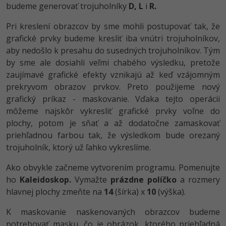
budeme generovať trojuholníky
D,
L
i
R.
-30%
Médiá
-80%
SEO
Adobe Illustrator
Pri kreslení obrazcov by sme mohli postupovať tak, že
Kariéra
-30%
UX
grafické prvky budeme kresliť iba vnútri trojuholníkov,
Adobe Lightroom
aby nedošlo k presahu do susedných trojuholníkov. Tým
-15%
Business
by sme ale dosiahli veľmi chabého výsledku, pretože
Adobe XD
zaujímavé grafické efekty vznikajú až keď vzájomným
-30%
-25%
Copywriting
prekryvom obrazov prvkov. Preto použijeme nový
Adobe InDesign
grafický príkaz - maskovanie. Vďaka tejto operácii
-80%
MS Office
Adobe After Effects
môžeme najskôr vykresliť grafické prvky voľne do
plochy, potom je sňať a až dodatočne zamaskovať
-80%
Google Dokumenty
Blender
priehľadnou farbou tak, že výsledkom bude orezaný
trojuholník, ktorý už ľahko vykreslíme.
Time management
Inkscape
Ako obvykle začneme vytvorením programu. Pomenujte
-80%
ho
Kaleidoskop.
Vymažte
prázdne políčko
a rozmery
Fórum
Fotografovanie
hlavnej plochy zmeňte na
14
(šírka) x
10
(výška).
Linux a UNIX
Video
K maskovanie naskenovaných obrazcov budeme
potrebovať masku, čo je obrázok, ktorého priehľadná