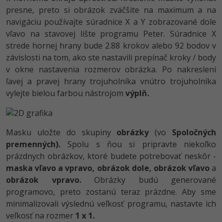
presne, preto si obrázok zväčšite na maximum a na
navigáciu používajte súradnice X a Y zobrazované dole
vľavo na stavovej lište programu Peter. Súradnice X
strede hornej hrany bude 2.88 krokov alebo 92 bodov v
závislosti na tom, ako ste nastavili prepínač kroky / body
v okne nastavenia rozmerov obrázka. Po nakreslení
ľavej a pravej hrany trojuholníka vnútro trojuholníka
vylejte bielou farbou nástrojom
výplň.
Masku uložte do skupiny
obrázky
(vo
Spoločných
premenných).
Spolu s ňou si pripravte niekoľko
prázdnych obrázkov, ktoré budete potrebovať neskôr -
maska vľavo a vpravo,
obrázok dole,
obrázok vľavo
a
obrázok vpravo.
Obrázky budú generované
programovo, preto zostanú teraz prázdne. Aby sme
minimalizovali výslednú veľkosť programu, nastavte ich
veľkosť na rozmer
1 x 1.