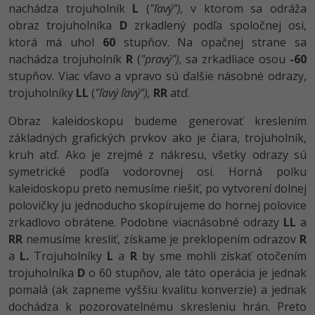
UML
nachádza trojuholník
L
(
"ľavý"),
v ktorom sa odráža
obraz trojuholníka
D
zrkadlený podľa spoločnej osi,
-41%
Algoritmy
ktorá má uhol
60
stupňov. Na opačnej strane sa
nachádza trojuholník
R
(
"pravý"),
sa zrkadliace osou
-60
-10%
Umelá inteligencia
stupňov. Viac vľavo a vpravo sú ďalšie násobné odrazy,
trojuholníky
LL
(
"ľavý ľavý"),
RR
atď.
Pre deti
Obraz kaleidoskopu budeme generovať kreslením
Viac
základných grafických prvkov ako je čiara, trojuholník,
kruh atď. Ako je zrejmé z nákresu, všetky odrazy sú
Fórum
symetrické podľa vodorovnej osi. Horná polku
kaleidoskopu preto nemusíme riešiť, po vytvorení dolnej
polovičky ju jednoducho skopírujeme do hornej polovice
Kurzy e-commerce
zrkadlovo obrátene. Podobne viacnásobné odrazy
LL
a
Testovanie softvéru
RR
nemusíme kresliť, získame je preklopením odrazov
R
Kurzy dizajnu
a
L.
Trojuholníky
L
a
R
by sme mohli získať otočením
-30%
-80%
Marketing
HTML/CSS
trojuholníka
D
o 60 stupňov, ale táto operácia je jednak
Príbehy absolventov
pomalá (ak zapneme vyššiu kvalitu konverzie) a jednak
-80%
WordPress
Blog
Photoshop
dochádza k pozorovatelnému skresleniu hrán. Preto