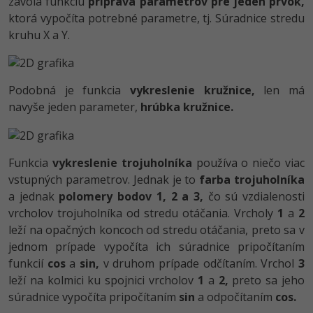
zavolá funkciu
príprava parametrov pre jeden prvok,
ktorá vypočíta potrebné parametre, tj. Súradnice stredu
kruhu X a Y.
Podobná je funkcia
vykreslenie kružnice,
len má
navyše jeden parameter,
hrúbka kružnice.
Funkcia
vykreslenie trojuholníka
používa o niečo viac
vstupných parametrov. Jednak je to
farba trojuholníka
a jednak
polomery bodov 1, 2 a 3,
čo sú vzdialenosti
vrcholov trojuholníka od stredu otáčania. Vrcholy
1
a
2
leží na opačných koncoch od stredu otáčania, preto sa v
jednom prípade vypočíta ich súradnice pripočítaním
funkcií
cos
a
sin,
v druhom prípade odčítaním. Vrchol
3
leží na kolmici ku spojnici vrcholov
1
a
2,
preto sa jeho
súradnice vypočíta pripočítaním
sin
a odpočítaním
cos.