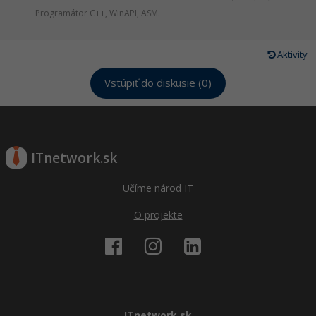
Programátor C++, WinAPI, ASM.
Aktivity
Vstúpiť do diskusie (0)
ITnetwork.sk
Učíme národ IT
O projekte
ITnetwork.sk