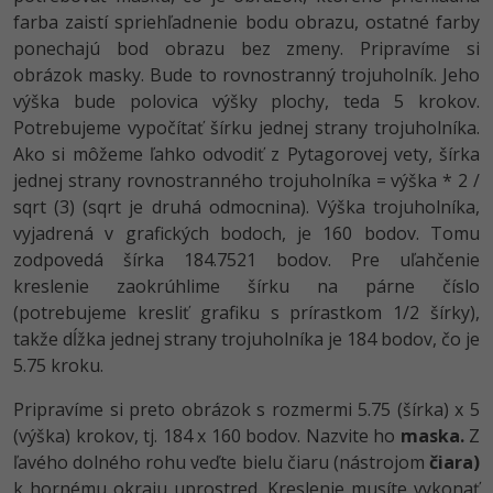
Siete
Ostatné
farba zaistí spriehľadnenie bodu obrazu, ostatné farby
ponechajú bod obrazu bez zmeny. Pripravíme si
Kybernetická bezpečnost
Fórum
obrázok masky. Bude to rovnostranný trojuholník. Jeho
výška bude polovica výšky plochy, teda 5 krokov.
Elektronický podpis
Potrebujeme vypočítať šírku jednej strany trojuholníka.
Ako si môžeme ľahko odvodiť z Pytagorovej vety, šírka
Windows
jednej strany rovnostranného trojuholníka = výška * 2 /
sqrt (3) (sqrt je druhá odmocnina). Výška trojuholníka,
vyjadrená v grafických bodoch, je 160 bodov. Tomu
zodpovedá šírka 184.7521 bodov. Pre uľahčenie
kreslenie zaokrúhlime šírku na párne číslo
(potrebujeme kresliť grafiku s prírastkom 1/2 šírky),
takže dĺžka jednej strany trojuholníka je 184 bodov, čo je
5.75 kroku.
Pripravíme si preto obrázok s rozmermi 5.75 (šírka) x 5
(výška) krokov, tj. 184 x 160 bodov. Nazvite ho
maska.
Z
ľavého dolného rohu veďte bielu čiaru (nástrojom
čiara)
k hornému okraju uprostred. Kreslenie musíte vykonať