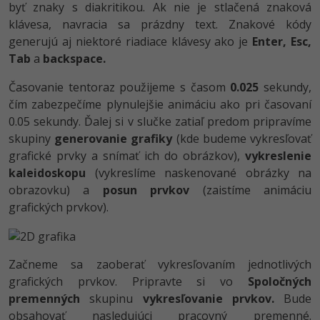
byť znaky s diakritikou. Ak nie je stlačená znaková
klávesa, navracia sa prázdny text. Znakové kódy
generujú aj niektoré riadiace klávesy ako je
Enter,
Esc,
Tab
a
backspace.
Časovanie tentoraz použijeme s časom
0.025
sekundy,
čím zabezpečíme plynulejšie animáciu ako pri časovaní
0.05 sekundy. Ďalej si v slučke zatiaľ predom pripravíme
skupiny
generovanie grafiky
(kde budeme vykresľovať
grafické prvky a snímať ich do obrázkov),
vykreslenie
kaleidoskopu
(vykreslíme naskenované obrázky na
obrazovku) a
posun prvkov
(zaistíme animáciu
grafických prvkov).
Začneme sa zaoberať vykresľovaním jednotlivých
grafických prvkov. Pripravte si vo
Spoločných
premenných
skupinu
vykresľovanie prvkov.
Bude
obsahovať nasledujúci pracovný premenné.