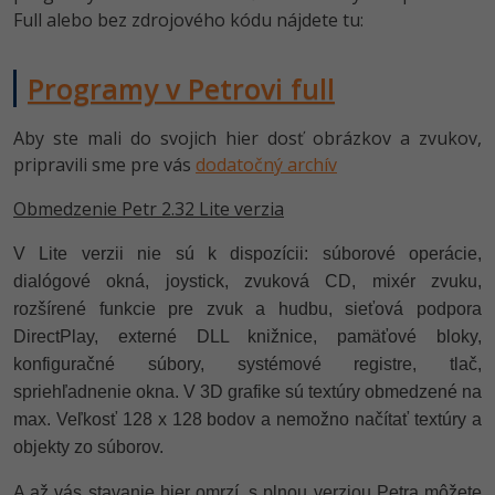
Full alebo bez zdrojového kódu nájdete tu:
Programy v Petrovi full
Aby ste mali do svojich hier dosť obrázkov a zvukov,
pripravili sme pre vás
dodatočný archív
Obmedzenie Petr 2.32 Lite verzia
V Lite verzii nie sú k dispozícii: súborové operácie,
dialógové okná, joystick, zvuková CD, mixér zvuku,
rozšírené funkcie pre zvuk a hudbu, sieťová podpora
DirectPlay, externé DLL knižnice, pamäťové bloky,
konfiguračné súbory, systémové registre, tlač,
spriehľadnenie okna. V 3D grafike sú textúry obmedzené na
max. Veľkosť 128 x 128 bodov a nemožno načítať textúry a
objekty zo súborov.
A až vás stavanie hier omrzí, s plnou verziou Petra môžete