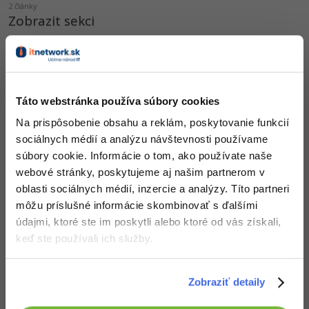
2 články
Zobrazit sekci
ZADARMO
Táto webstránka používa súbory cookies
Na prispôsobenie obsahu a reklám, poskytovanie funkcií
sociálnych médií a analýzu návštevnosti používame
3D grafika
súbory cookie. Informácie o tom, ako používate naše
19 článkov
webové stránky, poskytujeme aj našim partnerom v
Zobrazit sekci
oblasti sociálnych médií, inzercie a analýzy. Títo partneri
ZADARMO
môžu príslušné informácie skombinovať s ďalšími
údajmi, ktoré ste im poskytli alebo ktoré od vás získali,
keď ste používali ich služby.
Zobraziť detaily
Archív spritov a zvukov k Petrovi