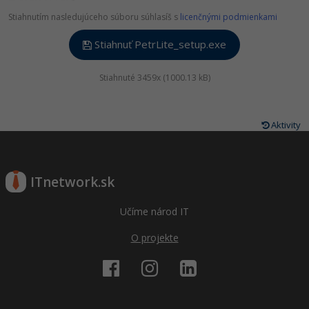
Stiahnutím nasledujúceho súboru súhlasíš s
licenčnými podmienkami
Stiahnuť PetrLite_setup.exe
Stiahnuté 3459x (1000.13 kB)
Aktivity
ITnetwork.sk
Učíme národ IT
O projekte