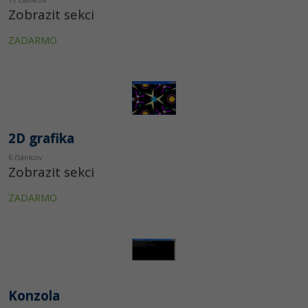
Siete
Ostatné
Zobrazit sekci
Kybernetická bezpečnost
Fórum
ZADARMO
Elektronický podpis
Windows
2D grafika
6 článkov
Zobrazit sekci
ZADARMO
Konzola