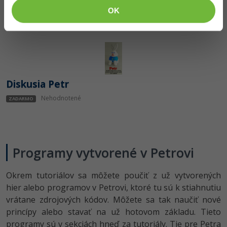
Nehodnotené
OK
ZADARMO
Diskusia Petr
Nehodnotené
ZADARMO
Programy vytvorené v Petrovi
Okrem tutoriálov sa môžete poučiť z už vytvorených
hier alebo programov v Petrovi, ktoré tu sú k stiahnutiu
vrátane zdrojových kódov. Môžete sa tak naučiť nové
princípy alebo stavať na už hotovom základu. Tieto
programy sú v sekciách hneď za tutoriály. Tie pre Petra