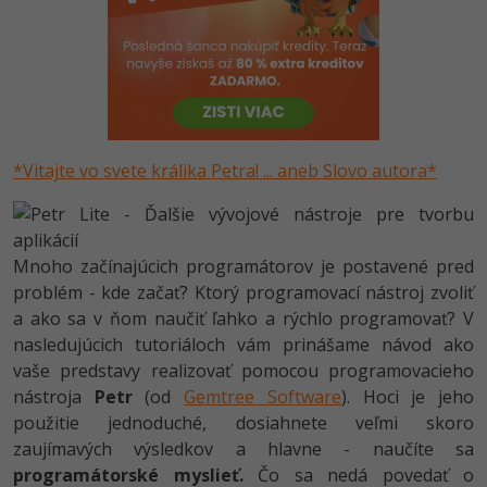
-80%
Python
-80%
JavaScript
-80%
PHP
*Vitajte vo svete králika Petra! ... aneb Slovo autora*
-80%
C++
-80%
Swift
Mnoho začínajúcich programátorov je postavené pred
-80%
Kotlin
problém - kde začať? Ktorý programovací nástroj zvoliť
a ako sa v ňom naučiť ľahko a rýchlo programovať? V
-80%
Céčko
nasledujúcich tutoriáloch vám prinášame návod ako
vaše predstavy realizovať pomocou programovacieho
VB.NET
nástroja
Petr
(od
Gemtree Software
). Hoci je jeho
použitie jednoduché, dosiahnete veľmi skoro
SQL
zaujímavých výsledkov a hlavne - naučíte sa
programátorské
myslieť.
Čo sa nedá povedať o
-80%