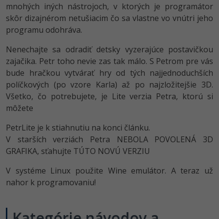
UML
mnohých iných nástrojoch, v ktorých je programátor
skôr dizajnérom netušiacim čo sa vlastne vo vnútri jeho
-41%
Algoritmy
programu odohráva.
-10%
Umelá inteligencia
Nenechajte sa odradiť detsky vyzerajúce postavičkou
zajačika. Petr toho nevie zas tak málo. S Petrom pre vás
Pre deti
bude hračkou vytvárať hry od tých najjednoduchších
políčkových (po vzore Karla) až po najzložitejšie 3D.
Viac
Všetko, čo potrebujete, je Lite verzia Petra, ktorú si
môžete
Fórum
PetrLite je k stiahnutiu na konci článku.
V starších verziách Petra NEBOLA POVOLENÁ 3D
Kurzy e-commerce
GRAFIKA, sťahujte TÚTO NOVÚ VERZIU
Testovanie softvéru
Kurzy dizajnu
V systéme Linux použite Wine emulátor. A teraz už
-30%
nahor k programovaniu!
-80%
Marketing
HTML/CSS
Príbehy absolventov
-80%
WordPress
Blog
Photoshop
Kategórie návodov a