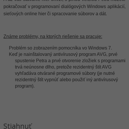
pokračovať v programovaní dialógových Windows aplikácií,
sieťových online hier či spracovanie súborov a dát.
Známe problémy, na ktorých riešenie sa pracuje:
Problém so zobrazením pomocníka vo Windows 7.
Keď je nainštalovaný antivírusový program AVG, prvé
spustenie Petra a prvé otvorenie zložiek s programami
trvá neúnosne dlho, pretože rezidentný štít AVG
vyhľadáva otvárané programové súbory (je nutné
rezidentný štít vypnúť alebo použiť iný antivírusový
program).
Stiahnuť