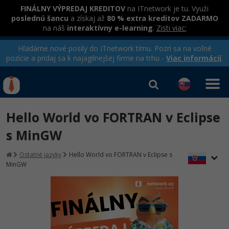
FINÁLNY VÝPREDAJ KREDITOV
na ITnetwork je tu. Využi
poslednú šancu
a získaj až
80 % extra kreditov ZADARMO
na náš
interaktívny e-learning
.
Zisti viac:
Hľadáme nové posily do ITnetwork tímu. Pozri sa na voľné
pozície a pridaj sa k najagilnejšej firme na trhu -
Viac informácií
.
Kurzy Úrad Práce
Od
0 EUR
Hello World vo FORTRAN v Eclipse
Prihlásiť sa
|
Registrovať
IT e-learning
Rekvalifikačné kurzy
s MinGW
hradené úradom práce
Kurzy programovania
Ostatné jazyky
Hello World vo FORTRAN v Eclipse s
MinGW
Ako začať?
-80%
Java
-80%
C# .NET