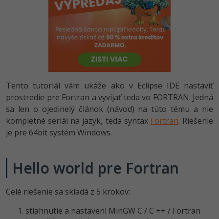
-80%
Python
-80%
JavaScript
-80%
PHP
-80%
C++
Tento tutoriál vám ukáže ako v Eclipse IDE nastaviť
prostredie pre Fortran a vyvíjať teda vo FORTRAN. Jedná
-80%
Swift
sa len o ojedinelý článok (návod) na túto tému a nie
kompletné seriál na jazyk, teda syntax
Fortran
. Riešenie
-80%
Kotlin
je pre 64bit systém Windows.
-80%
Céčko
Hello world pre Fortran
VB.NET
Celé riešenie sa skladá z 5 krokov:
SQL
stiahnutie a nastavení MinGW C / C ++ / Fortran
-80%