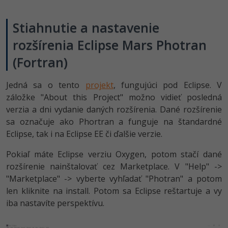
Siete
Ostatné
Stiahnutie a nastavenie
Kybernetická bezpečnost
Fórum
rozšírenia Eclipse Mars Photran
Elektronický podpis
(Fortran)
Windows
Jedná sa o tento
projekt
, fungujúci pod Eclipse. V
záložke "About this Project" možno vidieť posledná
verzia a dni vydanie daných rozšírenia. Dané rozšírenie
sa označuje ako Phortran a funguje na štandardné
Eclipse, tak i na Eclipse EE či ďalšie verzie.
Pokiaľ máte Eclipse verziu Oxygen, potom stačí dané
rozšírenie nainštalovať cez Marketplace. V "Help" ->
"Marketplace" -> vyberte vyhľadať "Photran" a potom
len kliknite na install. Potom sa Eclipse reštartuje a vy
iba nastavíte perspektívu.