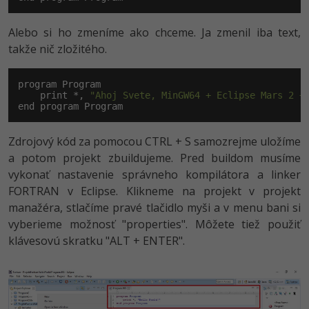
Alebo si ho zmeníme ako chceme. Ja zmenil iba text,
takže nič zložitého.
program Program

    print *, 
"Ahoj Svete, MinGW64 + Eclipse Mars 2 +
end program Program
Zdrojový kód za pomocou CTRL + S samozrejme uložíme
a potom projekt zbuildujeme. Pred buildom musíme
vykonať nastavenie správneho kompilátora a linker
FORTRAN v Eclipse. Klikneme na projekt v projekt
manažéra, stlačíme pravé tlačidlo myši a v menu bani si
vyberieme možnosť "properties". Môžete tiež použiť
klávesovú skratku "ALT + ENTER".