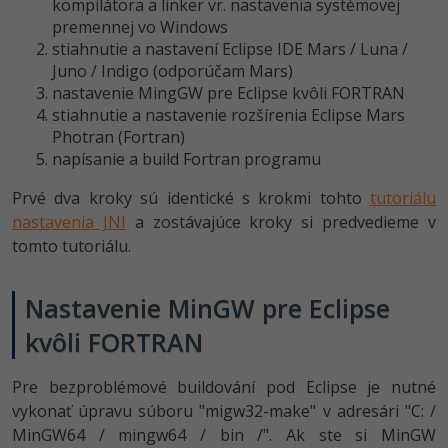
UML
kompilátora a linker vr. nastavenia systémovej
premennej vo Windows
-41%
stiahnutie a nastavení Eclipse IDE Mars / Luna /
Algoritmy
Juno / Indigo (odporúčam Mars)
-10%
nastavenie MingGW pre Eclipse kvôli FORTRAN
Umelá inteligencia
stiahnutie a nastavenie rozšírenia Eclipse Mars
Photran (Fortran)
Pre deti
napísanie a build Fortran programu
Viac
Prvé dva kroky sú identické s krokmi tohto
tutoriálu
nastavenia JNI
a zostávajúce kroky si predvedieme v
Fórum
tomto tutoriálu.
Kurzy e-commerce
Nastavenie MinGW pre Eclipse
Testovanie softvéru
kvôli FORTRAN
Kurzy dizajnu
-30%
-80%
Marketing
HTML/CSS
Pre bezproblémové buildování pod Eclipse je nutné
Príbehy absolventov
vykonať úpravu súboru "migw32-make" v adresári "C: /
-80%
WordPress
Blog
Photoshop
MinGW64 / mingw64 / bin /". Ak ste si MinGW