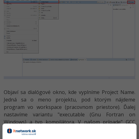
Objaví sa dialógové okno, kde vyplníme Project Name.
Jedná sa o meno projektu, pod ktorým nájdeme
program vo workspace (pracovnom priestore). Ďalej
nastavíme variantu "executable (Gnu Fortran on
Windows) a typ kompilátora. V našom prípade" GCC
Fortran "a zvolíme FINISH.