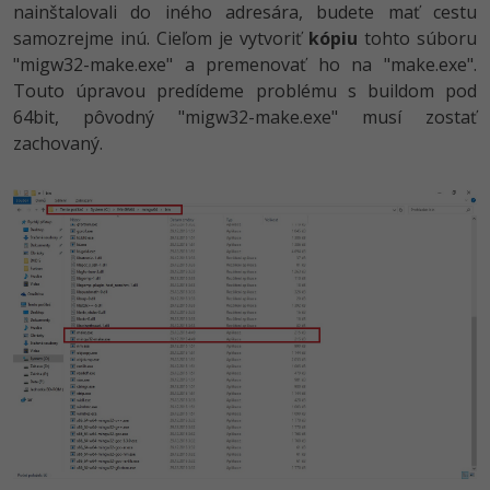
nainštalovali do iného adresára, budete mať cestu
-30%
Médiá
-80%
SEO
Adobe Illustrator
samozrejme inú. Cieľom je vytvoriť
kópiu
tohto súboru
"migw32-make.exe" a premenovať ho na "make.exe".
Kariéra
-30%
UX
Adobe Lightroom
Touto úpravou predídeme problému s buildom pod
64bit, pôvodný "migw32-make.exe" musí zostať
-15%
Business
Adobe XD
zachovaný.
-30%
-25%
Copywriting
Adobe InDesign
-80%
MS Office
Adobe After Effects
-80%
Google Dokumenty
Blender
Time management
Inkscape
-80%
Fórum
Fotografovanie
Linux a UNIX
Video