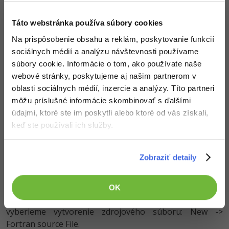
Táto webstránka používa súbory cookies
Na prispôsobenie obsahu a reklám, poskytovanie funkcií
sociálnych médií a analýzu návštevnosti používame
súbory cookie. Informácie o tom, ako používate naše
webové stránky, poskytujeme aj našim partnerom v
oblasti sociálnych médií, inzercie a analýzy. Títo partneri
môžu príslušné informácie skombinovať s ďalšími
údajmi, ktoré ste im poskytli alebo ktoré od vás získali,
keď ste používali ich služby.
Zobraziť detaily
V project exploreru nám vznikne daný projekt.
Samozrejme je nutné dodať zdrojový súbor, do ktorého
umiestnime zdrojový kód nášho vzorového príkladu. V
OK
project exploreru klikneme pravým tlačidlom a
vyberieme vytvorenie zdrojového súboru: New ->
Fortran source File.