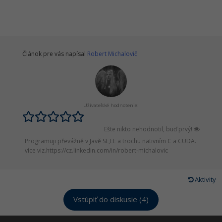
Článok pre vás napísal
Robert Michalovič
Užívateľské hodnotenie:
Ešte nikto nehodnotil, buď prvý!
Programuji převážně v Javě SE,EE a trochu nativním C a CUDA.
více viz.https://cz.linkedin.com/in/robert-michalovic
Aktivity
Vstúpiť do diskusie (4)