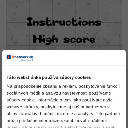
-30%
Médiá
-80%
SEO
Adobe Illustrator
Kariéra
-30%
UX
Adobe Lightroom
-15%
Business
Adobe XD
-30%
-25%
Copywriting
Adobe InDesign
-80%
MS Office
Adobe After Effects
-80%
Google Dokumenty
Blender
Táto webstránka používa súbory cookies
Na prispôsobenie obsahu a reklám, poskytovanie funkcií
Time management
Inkscape
sociálnych médií a analýzu návštevnosti používame
-80%
súbory cookie. Informácie o tom, ako používate naše
Fórum
Fotografovanie
webové stránky, poskytujeme aj našim partnerom v
oblasti sociálnych médií, inzercie a analýzy. Títo partneri
Linux a UNIX
Video
môžu príslušné informácie skombinovať s ďalšími
údajmi, ktoré ste im poskytli alebo ktoré od vás získali,