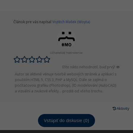
Článok pre vás napísal
Vojtěch Mašek (Woyta)
Užívateľské hodnotenie:
Ešte nikto nehodnotil, buď prvý!
Autor se aktivně věnuje tvorbě webových stránek a aplikací s
použitím HTML 5, CSS 3, PHP a MySQL. Dále se zajímá o
počítačovou grafiku (Photoshop), 3D modelování (AutoCAD)
a vizuální a zvukové efekty... prostě od všeho trochu.
Aktivity
Vstúpiť do diskusie (0)