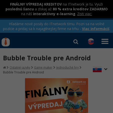
FINÁLNY VÝPREDAJ KREDITOV
na ITnetwork je tu. Využi
poslednú šancu
a získaj až
80 % extra kreditov ZADARMO
na náš
interaktívny e-learning
.
Zisti viac:
Hľadáme nové posily do ITnetwork tímu. Pozri sa na voľné
pozície a pridaj sa k najagilnejšej firme na trhu -
Viac informácií
.
Kurzy Úrad Práce
Od
0 EUR
Bubble Trouble pre Android
Prihlásiť sa
|
Registrovať
IT e-learning
Rekvalifikačné kurzy
Ostatné jazyky
Game maker
Jednoduché hry
hradené úradom práce
Bubble Trouble pre Android
Kurzy programovania
Ako začať?
-80%
Java
-80%
C# .NET