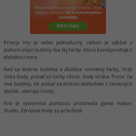
-80%
Python
-80%
JavaScript
-80%
PHP
Princíp hry je veľmi jednoduchý, cieľom je udržať v
-80%
jednom stĺpci bubliny iba tej farby, ktorá korešponduje s
C++
dlaždicou hore.
-80%
Swift
Keď sa dotkne bublina a dlaždice rovnakej farby, hráč
získa body, pokiaľ sú farby rôzne, body stráca. Pozor na
-80%
Kotlin
sivé bubliny, tie pokiaľ sa dotknú akékoľvek z farebných
dlaždíc, uberajú životy.
-80%
Céčko
Hra je vytvorená pomocou prostredia game maker:
VB.NET
Studio. Zdrojové kódy sú priložené.
SQL
-80%