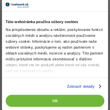
-30%
Médiá
-80%
SEO
Adobe Illustrator
Kariéra
-30%
UX
Adobe Lightroom
Táto webstránka používa súbory cookies
-15%
Business
Na prispôsobenie obsahu a reklám, poskytovanie funkcií
Adobe XD
sociálnych médií a analýzu návštevnosti používame
-30%
-25%
Copywriting
súbory cookie. Informácie o tom, ako používate naše
Adobe InDesign
webové stránky, poskytujeme aj našim partnerom v
-80%
MS Office
oblasti sociálnych médií, inzercie a analýzy. Títo partneri
Adobe After Effects
môžu príslušné informácie skombinovať s ďalšími
-80%
Google Dokumenty
Blender
údajmi, ktoré ste im poskytli alebo ktoré od vás získali,
keď ste používali ich služby.
Time management
Inkscape
Stiahnuť
-80%
Zobraziť detaily
Fórum
Fotografovanie
Stiahnutím nasledujúceho súboru súhlasíš s
licenčnými podmienkami
Linux a UNIX
Video
OK
Stiahnuť taper - LITE EDITION.exe