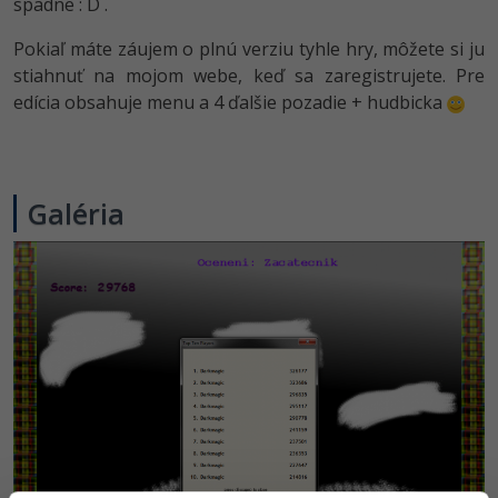
UML
spadne : D .
-41%
Pokiaľ máte záujem o plnú verziu tyhle hry, môžete si ju
Algoritmy
stiahnuť na mojom webe, keď sa zaregistrujete. Pre
-10%
edícia obsahuje menu a 4 ďalšie pozadie + hudbicka
Umelá inteligencia
Pre deti
Galéria
Viac
Fórum
Kurzy e-commerce
Testovanie softvéru
Kurzy dizajnu
-30%
-80%
Marketing
HTML/CSS
Príbehy absolventov
-80%
WordPress
Blog
Photoshop