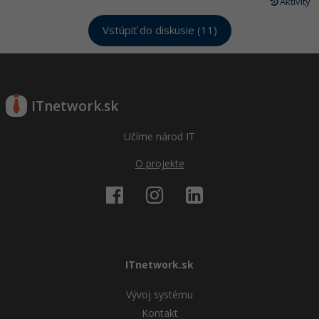
Aktivity
Vstúpiť do diskusie (11)
ITnetwork.sk
Učíme národ IT
O projekte
ITnetwork.sk
Vývoj systému
Kontakt