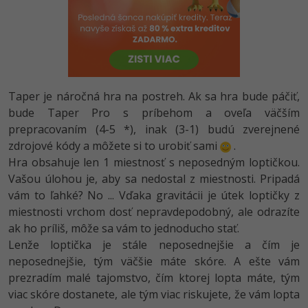
-80%
Python
-80%
JavaScript
-80%
PHP
Taper je náročná hra na postreh. Ak sa hra bude páčiť,
-80%
bude Taper Pro s príbehom a oveľa väčším
C++
prepracovaním (4-5 *), inak (3-1) budú zverejnené
-80%
zdrojové kódy a môžete si to urobiť sami
.
Swift
Hra obsahuje len 1 miestnosť s neposedným loptičkou.
-80%
Vašou úlohou je, aby sa nedostal z miestnosti. Pripadá
Kotlin
vám to ľahké? No ... Vďaka gravitácii je útek loptičky z
-80%
miestnosti vrchom dosť nepravdepodobný, ale odrazíte
Céčko
ak ho príliš, môže sa vám to jednoducho stať.
Lenže loptička je stále neposednejšie a čím je
VB.NET
neposednejšie, tým väčšie máte skóre. A ešte vám
SQL
prezradím malé tajomstvo, čím ktorej lopta máte, tým
viac skóre dostanete, ale tým viac riskujete, že vám lopta
-80%