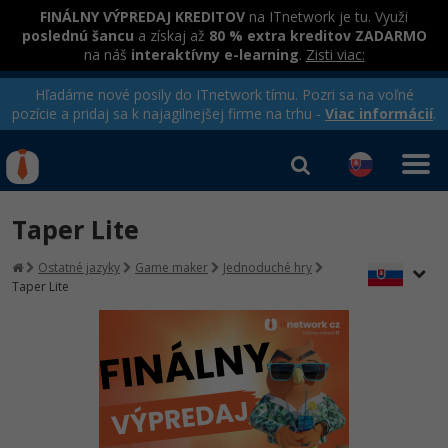
FINÁLNY VÝPREDAJ KREDITOV
na ITnetwork je tu. Využi
poslednú šancu
a získaj až
80 % extra kreditov ZADARMO
na náš
interaktívny e-learning
.
Zisti viac:
Hľadáme nové posily do ITnetwork tímu. Pozri sa na voľné
pozície a pridaj sa k najagilnejšej firme na trhu -
Viac informácií
.
Kurzy Úrad Práce
Od
0 EUR
Taper Lite
Prihlásiť sa
|
Registrovať
IT e-learning
Rekvalifikačné kurzy
Ostatné jazyky
Game maker
Jednoduché hry
hradené úradom práce
Taper Lite
Kurzy programovania
Ako začať?
-80%
Java
-80%
C# .NET