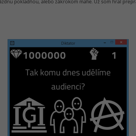
rázdnu pokladňou, alebo zákrokom mafie. Už som hral prepr