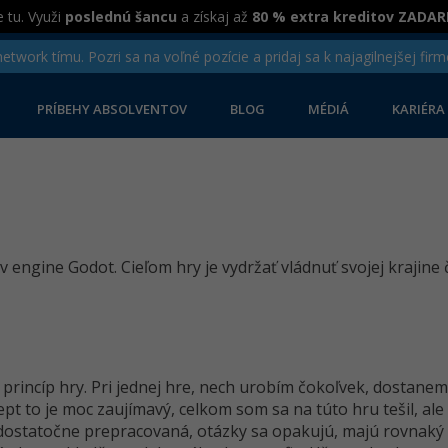
 tu. Využi
poslednú šancu
a získaj až
80 % extra kreditov ZADA
twork tímu. Pozri sa na voľné pozície a pridaj sa k najagilnejšej firm
PRÍBEHY ABSOLVENTOV
BLOG
MÉDIÁ
KARIÉRA
 engine Godot. Cieľom hry je vydržať vládnuť svojej krajine č
incíp hry. Pri jednej hre, nech urobím čokoľvek, dostanem n
pt to je moc zaujímavý, celkom som sa na túto hru tešil, ale 
dostatočne prepracovaná, otázky sa opakujú, majú rovnaký v