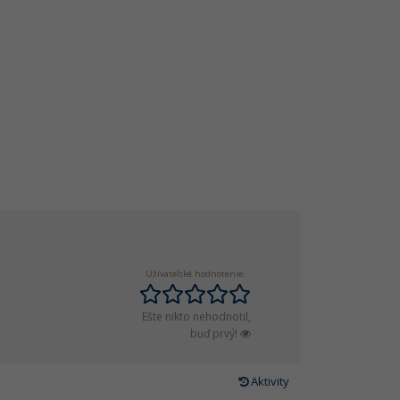
Užívateľské hodnotenie:
Ešte nikto nehodnotil,
buď prvý!
Aktivity