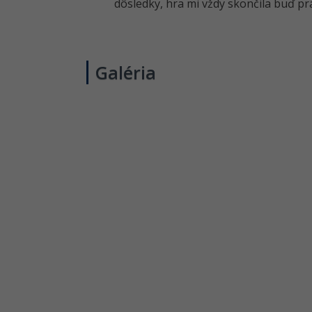
dôsledky, hra mi vždy skončila buď p
Galéria