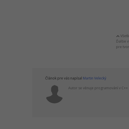
Všetky
Ďalšie 
pre tvor
Článok pre vás napísal
Martin Velecký
Autor se věnuje programování v C++