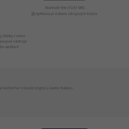
Stiahnuté 69x (10.67 MB)
Aplikácia je vrátane zdrojových kódov
 články v sekcii
vývojové nástroje
bu aplikácií
 a tvorbě her v Godot enginu a Game makeru.