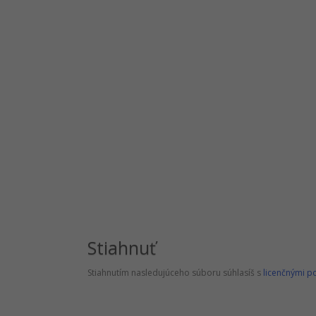
Stiahnuť
Stiahnutím nasledujúceho súboru súhlasíš s
licenčnými 