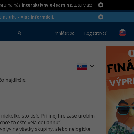
RMO
na náš
interaktívny e-learning
.
Zisti viac:
e na trhu -
Viac informácií
.
Prihlásiť sa
Registrovať
o najdlhšie.
iekoľko sto tisíc. Pri inej hre zase urobím
chce to ešte veľa dotiahnuť.
plyv na všetky skupiny, alebo nelogické