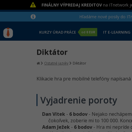
FINÁLNY VÝPREDAJ KREDITOV
na ITnetwork je
Hľadáme nové posily do ITne
KURZY ÚRAD PRÁCE
IT E-LEARNING
od
0 EUR
Diktátor
Ostatné jazyky
Diktátor
Klikacie hra pre mobilné telefóny napísaná v
Vyjadrenie poroty
Dan Vítek
-
6 bodov
- Nejako nechápem pr
čokoľvek, zoberie mi to 100 000. Konce
Adam Ježek
-
6 bodov
- Hra mi nepríde 