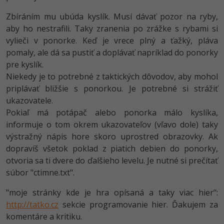
UML
Zbíráním mu ubúda kyslík. Musí dávať pozor na ryby,
-41%
Algoritmy
aby ho nestrafili. Taky zranenia po zrážke s rybami si
vylieči v ponorke. Keď je vrece plný a ťažký, pláva
-10%
Umelá inteligencia
pomaly, ale dá sa pustiť a doplávať napríklad do ponorky
pre kyslík.
Pre deti
Niekedy je to potrebné z taktických dôvodov, aby mohol
priplávať bližšie s ponorkou. Je potrebné si strážiť
Viac
ukazovatele.
Pokiaľ má potápač alebo ponorka málo kyslíka,
Fórum
informuje o tom okrem ukazovateľov (vľavo dole) taky
výstražný nápis hore skoro uprostred obrazovky. Ak
Kurzy e-commerce
dopravíš všetok poklad z piatich debien do ponorky,
otvoria sa ti dvere do ďalšieho levelu. Je nutné si prečítať
Testovanie softvéru
súbor "ctimne.txt".
Kurzy dizajnu
-30%
-80%
Marketing
"moje stránky kde je hra opísaná a taky viac hier":
HTML/CSS
Príbehy absolventov
http://tatko.cz
sekcie programovanie hier. Ďakujem za
-80%
WordPress
Blog
Photoshop
komentáre a kritiku.