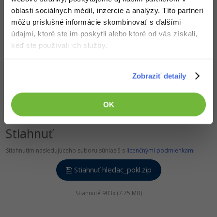
Siete
Ostatné
oblasti sociálnych médií, inzercie a analýzy. Títo partneri
môžu príslušné informácie skombinovať s ďalšími
Kybernetická bezpečnost
Fórum
údajmi, ktoré ste im poskytli alebo ktoré od vás získali,
keď ste používali ich služby.
Elektronický podpis
Windows
Zobraziť detaily
OK
Stiahnuť
Stiahnutím nasledujúceho súboru súhlasíš s
licenčnými podmienkami
Stiahnuť hledac_pokl.zip
Stiahnuté 903x (7.75 MB)