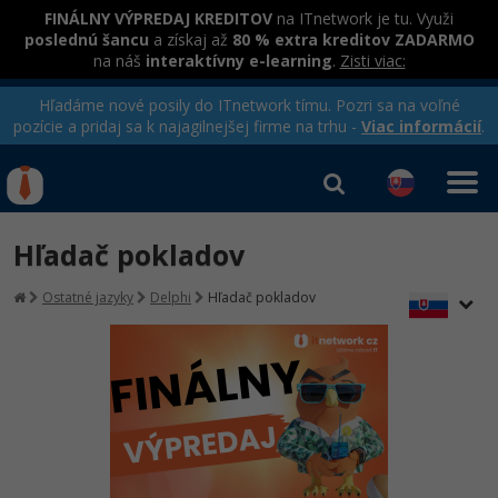
FINÁLNY VÝPREDAJ KREDITOV
na ITnetwork je tu. Využi
poslednú šancu
a získaj až
80 % extra kreditov ZADARMO
na náš
interaktívny e-learning
.
Zisti viac:
Hľadáme nové posily do ITnetwork tímu. Pozri sa na voľné
pozície a pridaj sa k najagilnejšej firme na trhu -
Viac informácií
.
Kurzy Úrad Práce
Od
0 EUR
Hľadač pokladov
Prihlásiť sa
|
Registrovať
IT e-learning
Rekvalifikačné kurzy
Ostatné jazyky
Delphi
Hľadač pokladov
hradené úradom práce
Kurzy programovania
Ako začať?
-80%
Java
-80%
C# .NET