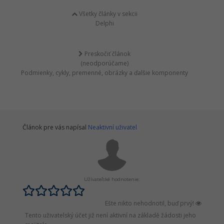
Všetky články v sekcii
Delphi
Preskočiť článok
(neodporúčame)
Podmienky, cykly, premenné, obrázky a ďalšie komponenty
Článok pre vás napísal
Neaktivní uživatel
Užívateľské hodnotenie:
Ešte nikto nehodnotil, buď prvý!
Tento uživatelský účet již není aktivní na základě žádosti jeho