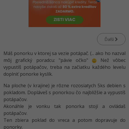
-80%
Python
-80%
JavaScript
-80%
PHP
Ďalší
-80%
C++
Máš ponorku v ktorej sa vezie potápač. (... ako ho nazval
-80%
môj grafický poradcu: "pávie očko"
Než vôbec
Swift
vypustíš potápačov, treba na začiatku každého levelu
-80%
doplniť ponorke kyslík.
Kotlin
Na ploche (v krajine) je rôzne rozosiatych 5ks debien s
-80%
Céčko
pokladom. Dopláveš s ponorkou čo najbližšie a vypustíš
potápačov.
VB.NET
Akonáhle je vonku tak ponorka stojí a ovládaš
potápačov.
SQL
Ten zbiera poklad do vreca a potom dopravuje do
ponorky.
-80%