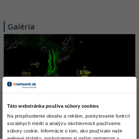
-30%
Médiá
-80%
SEO
Adobe Illustrator
Kariéra
-30%
UX
Adobe Lightroom
Galéria
-15%
Business
Adobe XD
-30%
-25%
Copywriting
Adobe InDesign
-80%
MS Office
Adobe After Effects
-80%
Google Dokumenty
Blender
Time management
Inkscape
Táto webstránka používa súbory cookies
-80%
Fórum
Fotografovanie
Na prispôsobenie obsahu a reklám, poskytovanie funkcií
sociálnych médií a analýzu návštevnosti používame
Linux a UNIX
Video
súbory cookie. Informácie o tom, ako používate naše
webové stránky, poskytujeme aj našim partnerom v