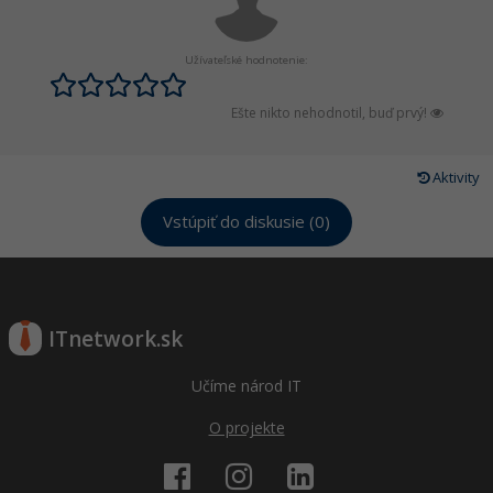
Siete
Ostatné
Kybernetická bezpečnost
Fórum
Užívateľské hodnotenie:
Elektronický podpis
Ešte nikto nehodnotil, buď prvý!
Windows
Aktivity
Vstúpiť do diskusie (0)
ITnetwork.sk
Učíme národ IT
O projekte