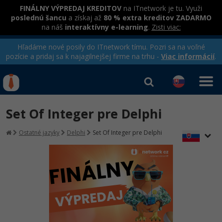
FINÁLNY VÝPREDAJ KREDITOV
na ITnetwork je tu. Využi
poslednú šancu
a získaj až
80 % extra kreditov ZADARMO
na náš
interaktívny e-learning
.
Zisti viac:
Hľadáme nové posily do ITnetwork tímu. Pozri sa na voľné
pozície a pridaj sa k najagilnejšej firme na trhu -
Viac informácií
.
Kurzy Úrad Práce
Od
0 EUR
Set Of Integer pre Delphi
Prihlásiť sa
|
Registrovať
IT e-learning
Rekvalifikačné kurzy
Ostatné jazyky
Delphi
Set Of Integer pre Delphi
hradené úradom práce
Kurzy programovania
Ako začať?
-80%
Java
-80%
C# .NET