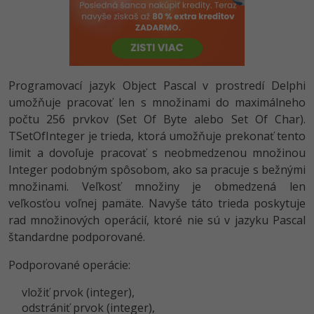
-80%
Python
-80%
JavaScript
-80%
PHP
Programovací jazyk Object Pascal v prostredí Delphi
umožňuje pracovať len s množinami do maximálneho
-80%
C++
počtu 256 prvkov (Set Of Byte alebo Set Of Char).
TSetOfInteger je trieda, ktorá umožňuje prekonať tento
-80%
Swift
limit a dovoľuje pracovať s neobmedzenou množinou
Integer podobným spôsobom, ako sa pracuje s bežnými
-80%
Kotlin
množinami. Veľkosť množiny je obmedzená len
veľkosťou voľnej pamäte. Navyše táto trieda poskytuje
-80%
Céčko
rad množinových operácií, ktoré nie sú v jazyku Pascal
štandardne podporované.
VB.NET
Podporované operácie:
SQL
vložiť prvok (integer),
odstrániť prvok (integer),
-80%