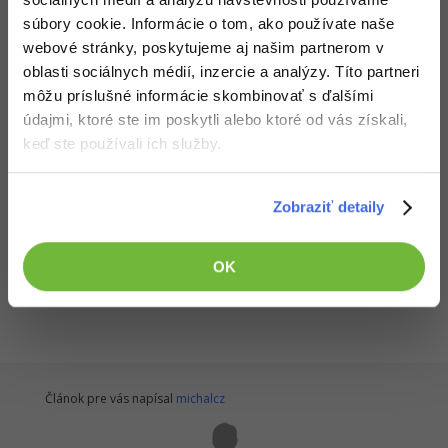
-30%
Médiá
-80%
Stiahnuť
súbory cookie. Informácie o tom, ako používate naše
SEO
Adobe Illustrator
webové stránky, poskytujeme aj našim partnerom v
Kariéra
Stiahnutím nasledujúceho súboru súhlasíš s
licenčnými podmienkami
-30%
UX
oblasti sociálnych médií, inzercie a analýzy. Títo partneri
Adobe Lightroom
môžu príslušné informácie skombinovať s ďalšími
Stiahnuť setint.zip
-15%
Business
údajmi, ktoré ste im poskytli alebo ktoré od vás získali,
Adobe XD
keď ste používali ich služby.
Stiahnuté 295x (282.28 kB)
-30%
-25%
Copywriting
Adobe InDesign
Aplikácia je vrátane zdrojových kódov v jazyku Delphi
-80%
Zobraziť detaily
MS Office
Adobe After Effects
Všetky články v sekcii
-80%
Google Dokumenty
Blender
OK
Delphi
Time management
Inkscape
-80%
Fórum
Fotografovanie
Článok pre vás napísal
michalcz
Linux a UNIX
Video