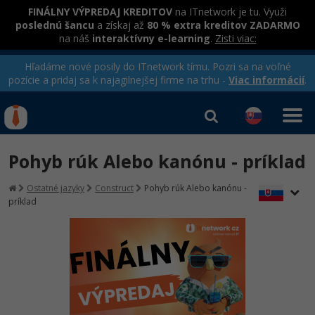
FINÁLNY VÝPREDAJ KREDITOV
na ITnetwork je tu. Využi
poslednú šancu
a získaj až
80 % extra kreditov ZADARMO
na náš
interaktívny e-learning
.
Zisti viac:
Hľadáme nové posily do ITnetwork tímu. Pozri sa na voľné
pozície a pridaj sa k najagilnejšej firme na trhu -
Viac informácií
.
Kurzy Úrad Práce
Od
0 EUR
Pohyb rúk Alebo kanónu - príklad
Prihlásiť sa
|
Registrovať
IT e-learning
Rekvalifikačné kurzy
Ostatné jazyky
Construct
Pohyb rúk Alebo kanónu -
hradené úradom práce
príklad
Kurzy programovania
Ako začať?
-80%
Java
-80%
C# .NET