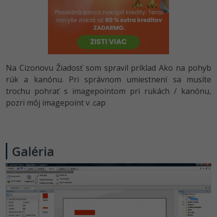
-80%
Python
-80%
JavaScript
-80%
PHP
Na Cizonovu Žiadosť som spravil príklad Ako na pohyb
-80%
rúk a kanónu. Pri správnom umiestnení sa musíte
C++
trochu pohrať s imagepointom pri rukách / kanónu,
-80%
pozri môj imagepoint v .cap
Swift
-80%
Kotlin
-80%
Galéria
Céčko
VB.NET
SQL
-80%