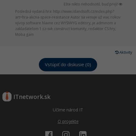
Siete
Ostatné
Ešte nikto nehodnotil, buď prvý!
Posledná vydaná hra: http://www.islandsoft.cz/index.php?
Kybernetická bezpečnost
Fórum
art=hra-akcna-space-resistance Autor sa venuje už viac rokov
vývoji software hlavne cez WYSIWYG editory, je adminom a
Elektronický podpis
zakladateľom 1 cz-svk construct komunity, redaktor CS hry,
Moba gam
Windows
Aktivity
Vstúpiť do diskusie (0)
ITnetwork.sk
Učíme národ IT
O projekte