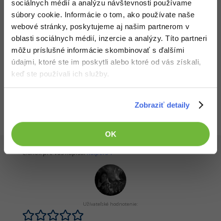
sociálnych médií a analýzu návštevnosti používame
-30%
Stiahnuť pohyb_ruk_alegbo_kanonu.rar
Médiá
-80%
SEO
Adobe Illustrator
súbory cookie. Informácie o tom, ako používate naše
webové stránky, poskytujeme aj našim partnerom v
Kariéra
Stiahnuté 229x (5 kB)
-30%
UX
Adobe Lightroom
oblasti sociálnych médií, inzercie a analýzy. Títo partneri
Aplikácia je vrátane zdrojových kódov v jazyku Construct
môžu príslušné informácie skombinovať s ďalšími
-15%
Business
Adobe XD
údajmi, ktoré ste im poskytli alebo ktoré od vás získali,
keď ste používali ich služby.
-30%
-25%
Všetky články v sekcii
Copywriting
Adobe InDesign
Construct - slovenské / slovenský návody a komunita
-80%
Zobraziť detaily
MS Office
Adobe After Effects
-80%
Google Dokumenty
Blender
OK
Time management
Článok pre vás napísal
Raiper34
Inkscape
-80%
Fórum
Fotografovanie
Linux a UNIX
Video
Užívateľské hodnotenie: