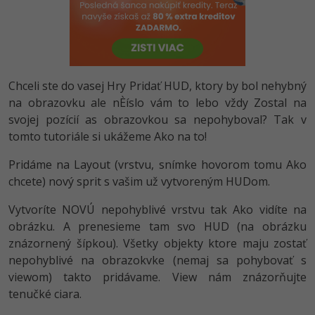
-80%
Python
-80%
JavaScript
-80%
PHP
Chceli ste do vasej Hry Pridať HUD, ktory by bol nehybný
na obrazovku ale nÈíslo vám to lebo vždy Zostal na
-80%
C++
svojej pozícií as obrazovkou sa nepohyboval? Tak v
tomto tutoriále si ukážeme Ako na to!
-80%
Swift
Pridáme na Layout (vrstvu, snímke hovorom tomu Ako
-80%
chcete) nový sprit s vašim už vytvoreným HUDom.
Kotlin
Vytvoríte NOVÚ nepohyblivé vrstvu tak Ako vidíte na
-80%
Céčko
obrázku. A prenesieme tam svo HUD (na obrázku
znázornený šípkou). Všetky objekty ktore maju zostať
VB.NET
nepohyblivé na obrazokvke (nemaj sa pohybovať s
viewom) takto pridávame. View nám znázorňujte
SQL
tenučké ciara.
-80%