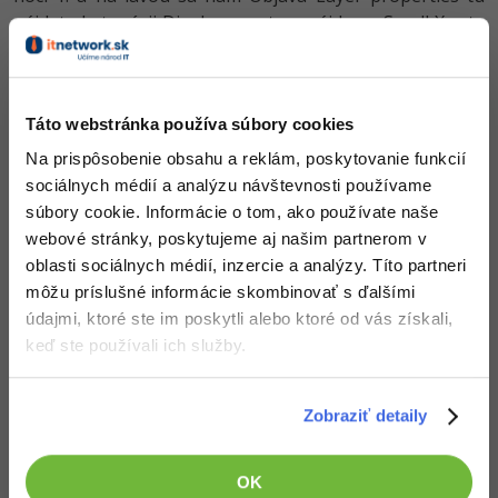
-30%
nájdete kategórii Display a potom nájdeme Scroll X rate
Médiá
-80%
SEO
Adobe Illustrator
a Scroll Y rate a hodnoty nastavíme na 0.
Kariéra
-30%
UX
Adobe Lightroom
Vysledok nižším.
Táto webstránka používa súbory cookies
-15%
Business
A to je všetko : D
Adobe XD
Na prispôsobenie obsahu a reklám, poskytovanie funkcií
-30%
-25%
Copywriting
sociálnych médií a analýzu návštevnosti používame
Adobe InDesign
súbory cookie. Informácie o tom, ako používate naše
-80%
MS Office
webové stránky, poskytujeme aj našim partnerom v
Adobe After Effects
oblasti sociálnych médií, inzercie a analýzy. Títo partneri
-80%
Stiahnuť
Google Dokumenty
môžu príslušné informácie skombinovať s ďalšími
Blender
údajmi, ktoré ste im poskytli alebo ktoré od vás získali,
Stiahnutím nasledujúceho súboru súhlasíš s
licenčnými podmienkami
Time management
Inkscape
keď ste používali ich služby.
Stiahnuť HUD.rar
-80%
Fórum
Fotografovanie
Zobraziť detaily
Stiahnuté 251x (7.22 kB)
Linux a UNIX
Video
Aplikácia je vrátane zdrojových kódov v jazyku Construct
OK