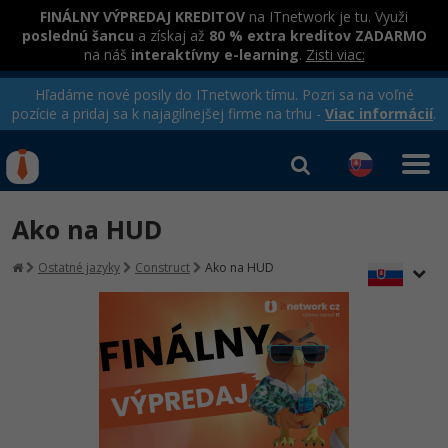
FINÁLNY VÝPREDAJ KREDITOV
na ITnetwork je tu. Využi
poslednú šancu
a získaj až
80 % extra kreditov ZADARMO
na náš
interaktívny e-learning
.
Zisti viac:
Hľadáme nové posily do ITnetwork tímu. Pozri sa na voľné
pozície a pridaj sa k najagilnejšej firme na trhu -
Viac informácií
.
Kurzy Úrad Práce
Od
0 EUR
Ako na HUD
Prihlásiť sa
|
Registrovať
IT e-learning
Rekvalifikačné kurzy
Ostatné jazyky
Construct
Ako na HUD
hradené úradom práce
Kurzy programovania
Ako začať?
-80%
Java
-80%
C# .NET