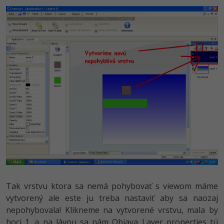
UML
-41%
Algoritmy
-10%
Umelá inteligencia
Pre deti
Viac
Fórum
Kurzy e-commerce
Testovanie softvéru
Kurzy dizajnu
Tak vrstvu ktora sa nemá pohybovať s viewom máme
-30%
-80%
Marketing
HTML/CSS
Príbehy absolventov
vytvorený ale este ju treba nastaviť aby sa naozaj
nepohybovala! Klikneme na vytvorené vrstvu, mala by
-80%
WordPress
Blog
Photoshop
hoci 1. a na lávou sa nám Objava Layer properties tú