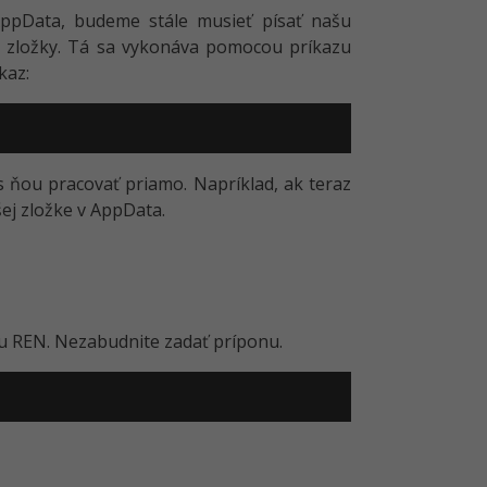
AppData, budeme stále musieť písať našu
zložky. Tá sa vykonáva pomocou príkazu
kaz:
 ňou pracovať priamo. Napríklad, ak teraz
šej zložke v AppData.
 REN. Nezabudnite zadať príponu.