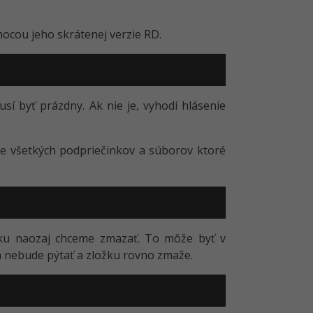
cou jeho skrátenej verzie RD.
í byť prázdny. Ak nie je, vyhodí hlásenie
tane všetkých podpriečinkov a súborov ktoré
ložku naozaj chceme zmazať. To môže byť v
a nebude pýtať a zložku rovno zmaže.