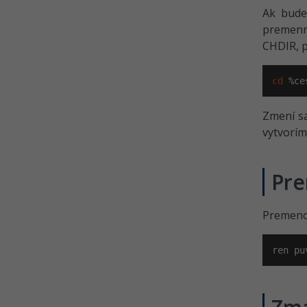
Ak bude
premenn
CHDIR, p
cd
 %ce
Zmení sa
vytvorím
Pre
Premeno
ren pu