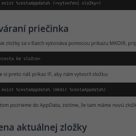
 exist %cestaAppdata% (<vytvoření složky>)
váraní priečinka
ie zložky sa v Batch vykonáva pomocou príkazu MKDIR, prí
<cesta ke složce>
 si preto náš príkaz IF, aby nám vytvoril zložku:
 exist %cestaAppdata% (mkdir %cestaAppdata%)
tom pozrieme do AppData, zistíme, že tam máme novú zložk
na aktuálnej zložky