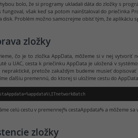
hybou bolo, že si programy ukladali dáta do zložky s prog
fungoval, však keď sa potom nainštaloval do priečinka Pro
a disk. Problém možno samozrejme obísť tým, že aplikáciu spu
prava zložky
ieme, čo je to zložka AppData, môžeme si v nej vytvoriť 
té u UAC, cesta k priečinku AppData je uložená v systém
e nepraktické, pretože zakaždým budeme musieť dopisovať n
ríme ďalšiu premennú, do ktorej si uložíme cestu do AppData 
staAppdata=%appdata%\ITnetworkBatch
me celú cestu v premennej% cestaAppdata% a môžeme sa vr
stencie zložky