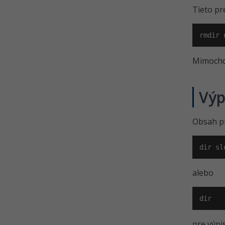
Tieto pr
rmdir 
Mimocho
Výp
Obsah p
dir sl
alebo
dir
pre výpi