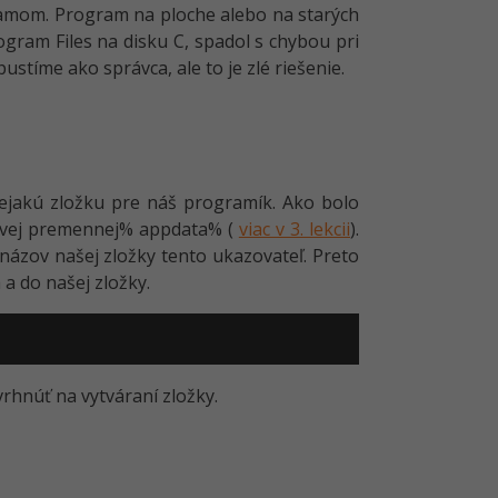
ramom. Program na ploche alebo na starých
gram Files na disku C, spadol s chybou pri
stíme ako správca, ale to je zlé riešenie.
nejakú zložku pre náš programík. Ako bolo
ovej premennej% appdata% (
viac v 3. lekcii
).
ázov našej zložky tento ukazovateľ. Preto
a do našej zložky.
hnúť na vytváraní zložky.