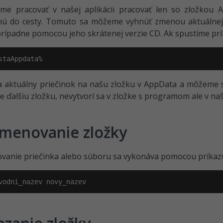
me pracovať v našej aplikácii pracovať len so zložkou 
ú do cesty. Tomuto sa môžeme vyhnúť zmenou aktuálnej 
rípadne pomocou jeho skrátenej verzie CD. Ak spustíme prí
staAppdata%
 aktuálny priečinok na našu zložku v AppData a môžeme s
e ďalšiu zložku, nevytvorí sa v zložke s programom ale v na
menovanie zložky
vanie priečinka alebo súboru sa vykonáva pomocou príkazu
vodni_nazev novy_nazev