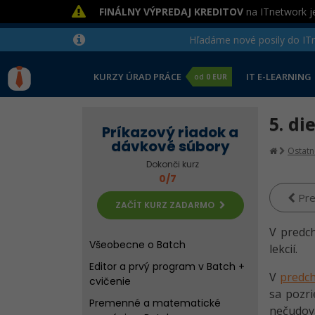
FINÁLNY VÝPREDAJ KREDITOV
na ITnetwork je
Hľadáme nové posily do ITne
KURZY ÚRAD PRÁCE
IT E-LEARNING
od
0 EUR
5. di
Príkazový riadok a
dávkové súbory
Ostatn
Dokonči kurz
0/7
Pre
ZAČÍT KURZ ZADARMO
V predc
Všeobecne o Batch
lekcií.
Editor a prvý program v Batch +
V
predch
cvičenie
sa pozr
Premenné a matematické
nečudova