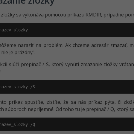
zanie zložky
zložky sa vykonáva pomocou príkazu RMDIR, prípadne pomo
nazev_slozky
ôžeme naraziť na problém. Ak chceme adresár zmazať, mus
 nie je prázdny".
akcii slúži prepínač / S, ktorý vynúti zmazanie zložky vrá
.
nazev_slozky /S
nto príkaz spustíte, zistíte, že sa nás príkaz pýta, či z
h súboroch nepríjemné. Od toho tu je prepínač / Q, ktorý s
nazev_slozky /Q