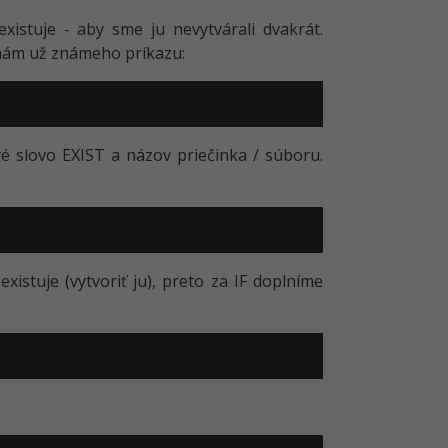
xistuje - aby sme ju nevytvárali dvakrát.
 nám už známeho príkazu:
 slovo EXIST a názov priečinka / súboru.
stuje (vytvoriť ju), preto za IF doplníme