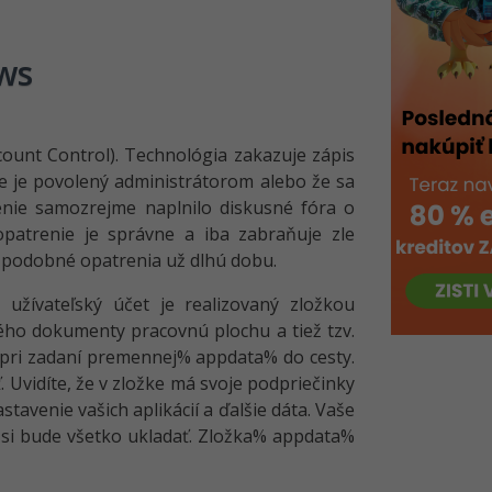
ws
ount Control). Technológia zakazuje zápis
ie je povolený administrátorom alebo že sa
enie samozrejme naplnilo diskusné fóra o
 opatrenie je správne a iba zabraňuje zle
 podobné opatrenia už dlhú dobu.
užívateľský účet je realizovaný zložkou
ného dokumenty pracovnú plochu a tiež tzv.
ť pri zadaní premennej% appdata% do cesty.
 Uvidíte, že v zložke má svoje podpriečinky
tavenie vašich aplikácií a ďalšie dáta. Vaše
j si bude všetko ukladať. Zložka% appdata%