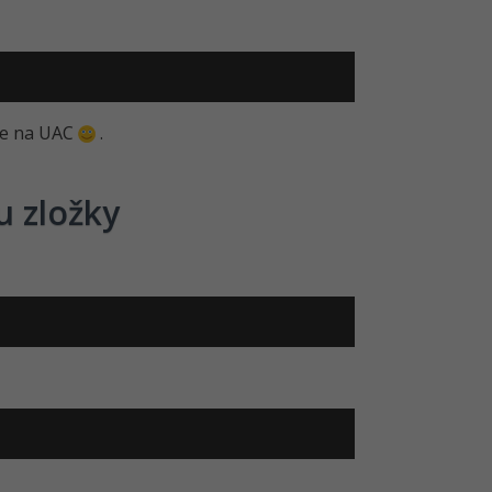
te na UAC
.
u zložky