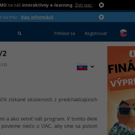
RMO
na náš
interaktívny e-learning
.
Zisti viac:
e na trhu -
Viac informácií
.
Prihlásiť sa
Registrovať
/2
 1/2
ičili získané skúsenosti z predchádzajúcich
i a ako vetviť náš program. V tomto diele
si povieme niečo o UAC, aby sme sa potom