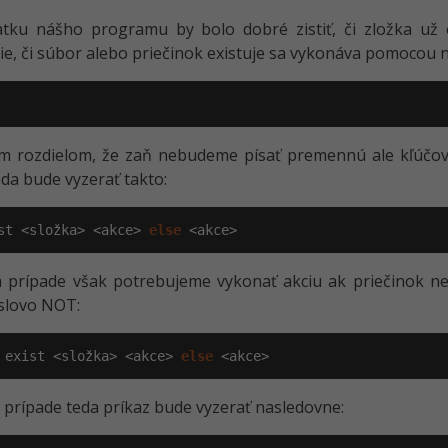
tku nášho programu by bolo dobré zistiť, či zložka už e
ie, či súbor alebo priečinok existuje sa vykonáva pomocou
m rozdielom, že zaň nebudeme písať premennú ale kľúčové
eda bude vyzerať takto:
st <složka> <akce> 
else
 <akce>
prípade však potrebujeme vykonať akciu ak priečinok neexi
slovo NOT:
 exist <složka> <akce> 
else
 <akce>
prípade teda príkaz bude vyzerať nasledovne: