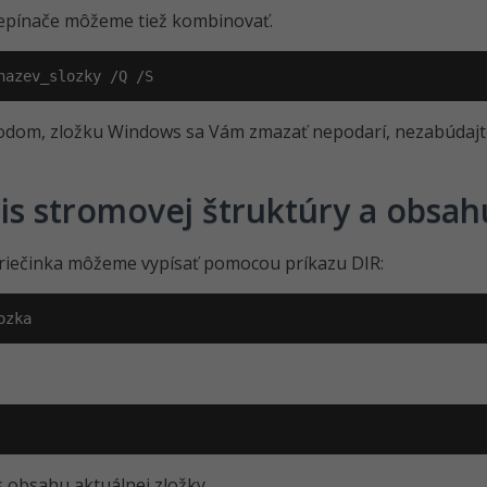
epínače môžeme tiež kombinovať.
nazev_slozky /Q /S
dom, zložku Windows sa Vám zmazať nepodarí, nezabúdaj
is stromovej štruktúry a obsah
riečinka môžeme vypísať pomocou príkazu DIR:
ozka
s obsahu aktuálnej zložky.