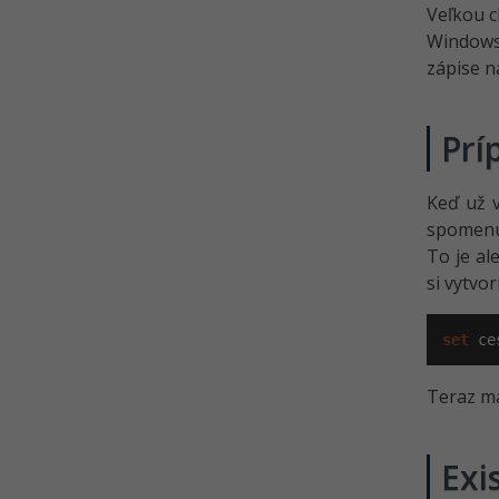
Veľkou c
Windows 
zápise n
Prí
Keď už v
spomenu
To je al
si vytvo
set
 ce
Teraz má
Exi