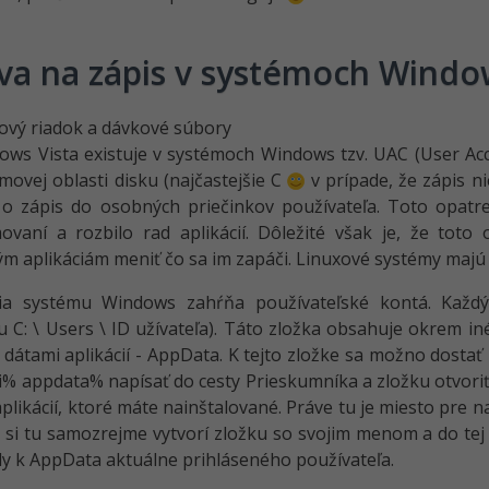
va na zápis v systémoch Windo
ws Vista existuje v systémoch Windows tzv. UAC (User Acc
movej oblasti disku (najčastejšie C
v prípade, že zápis n
 o zápis do osobných priečinkov používateľa. Toto opatr
vaní a rozbilo rad aplikácií. Dôležité však je, že toto
m aplikáciám meniť čo sa im zapáči. Linuxové systémy majú
ia systému Windows zahŕňa používateľské kontá. Každý 
u C: \ Users \ ID užívateľa). Táto zložka obsahuje okrem i
 dátami aplikácií - AppData. K tejto zložke sa možno dosta
i% appdata% napísať do cesty Prieskumníka a zložku otvoriť.
likácií, ktoré máte nainštalované. Práve tu je miesto pre nas
e si tu samozrejme vytvorí zložku so svojim menom a do te
dy k AppData aktuálne prihláseného používateľa.