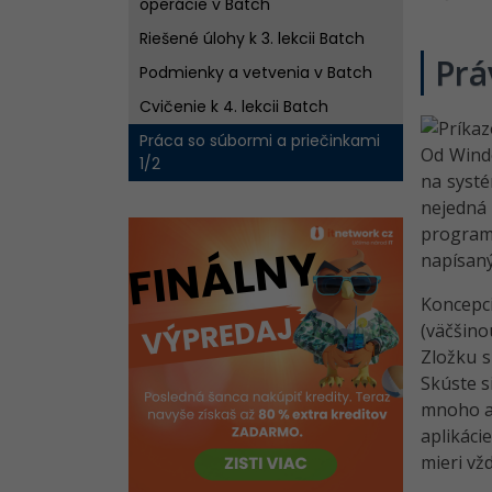
operácie v Batch
Riešené úlohy k 3. lekcii Batch
Prá
Podmienky a vetvenia v Batch
Cvičenie k 4. lekcii Batch
Práca so súbormi a priečinkami
Od Windo
1/2
na systé
nejedná
programo
napísaný
Koncepc
(väčšino
Zložku s
Skúste s
mnoho ap
aplikáci
mieri vž