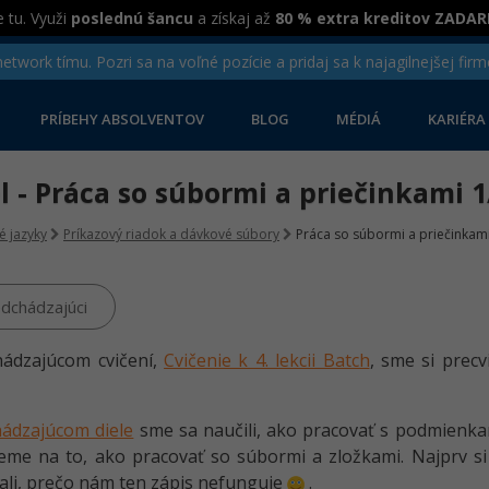
 tu. Využi
poslednú šancu
a získaj až
80 % extra kreditov ZADA
twork tímu. Pozri sa na voľné pozície a pridaj sa k najagilnejšej firm
PRÍBEHY ABSOLVENTOV
BLOG
MÉDIÁ
KARIÉRA
el - Práca so súbormi a priečinkami 1
é jazyky
Príkazový riadok a dávkové súbory
Práca so súbormi a priečinkami
dchádzajúci
hádzajúcom cvičení,
Cvičenie k 4. lekcii Batch
, sme si precv
ádzajúcom diele
sme sa naučili, ako pracovať s podmienkam
ieme na to, ako pracovať so súbormi a zložkami. Najprv 
li, prečo nám ten zápis nefunguje
.