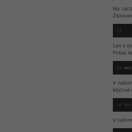
Na začia
Zisťovan
if
Len s tý
Príkaz t
if
 exi
V našom 
kľúčové 
if
not
V našom 