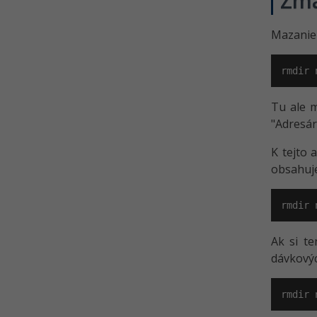
Zma
Mazanie 
rmdir 
Tu ale m
"Adresár
K tejto 
obsahuje
rmdir 
Ak si te
dávkovýc
rmdir 