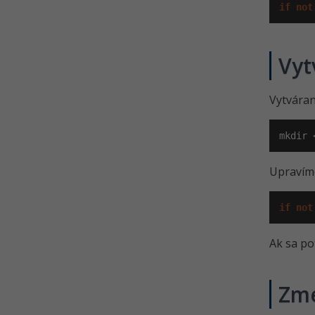
if
not
Vyt
Vytváran
mkdir 
Upravíme
if
not
Ak sa po
Zme