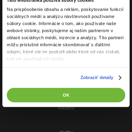
Táto webstránka používa súbory cookies
Učíme národ IT
-80%
-80%
Python
WordPress
Na prispôsobenie obsahu a reklám, poskytovanie funkcií
Photoshop
O projekte
sociálnych médií a analýzu návštevnosti používame
-80%
-30%
-80%
JavaScript
SEO
Adobe Illustrator
súbory cookie. Informácie o tom, ako používate naše
webové stránky, poskytujeme aj našim partnerom v
-80%
-30%
PHP
UX
Adobe Lightroom
oblasti sociálnych médií, inzercie a analýzy. Títo partneri
môžu príslušné informácie skombinovať s ďalšími
-80%
-15%
C++
Business
Adobe XD
údajmi, ktoré ste im poskytli alebo ktoré od vás získali,
ITnetwork.sk
keď ste používali ich služby.
-80%
-30%
-25%
Swift
Copywriting
Adobe InDesign
Vývoj systému
-80%
-80%
Kotlin
Kontakt
Zobraziť detaily
MS Office
Adobe After Effects
Prevádzkové podmienky
-80%
-80%
Céčko
Google Dokumenty
RSS
Blender
OK
O projekte
VB.NET
Time management
Inkscape
Reklama
-80%
SQL
Fórum
Fotografovanie
-80%