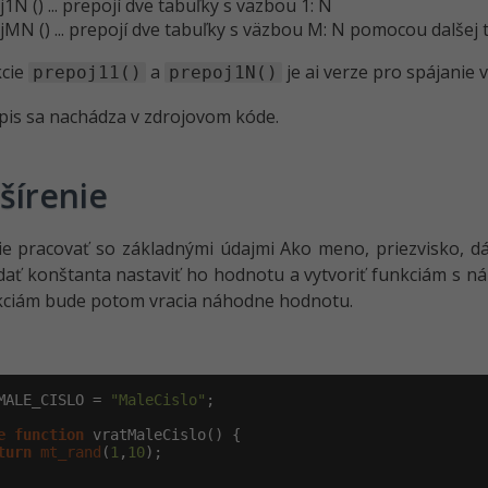
1N () ... prepojí dve tabuľky s väzbou 1: N
MN () ... prepojí dve tabuľky s väzbou M: N pomocou dalšej 
kcie
a
je ai verze pro spájanie 
prepoj11()
prepoj1N()
opis sa nachádza v zdrojovom kóde.
šírenie
ie pracovať so základnými údajmi Ako meno, priezvisko, dá
idať konštanta nastaviť ho hodnotu a vytvoriť funkciám s 
kciám bude potom vracia náhodne hodnotu.
MALE_CISLO = 
"MaleCislo"
;

e
function
 vratMaleCislo() {

turn
mt_rand
(
1
,
10
);
