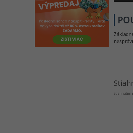
POU
Základn
nesprávn
Stiah
Stiahnutím 