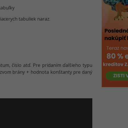
tabuľky
viacerych tabuliek naraz.
tum, číslo atď. Pre pridaním ďalšieho typu
názvom brány + hodnota konštanty pre daný