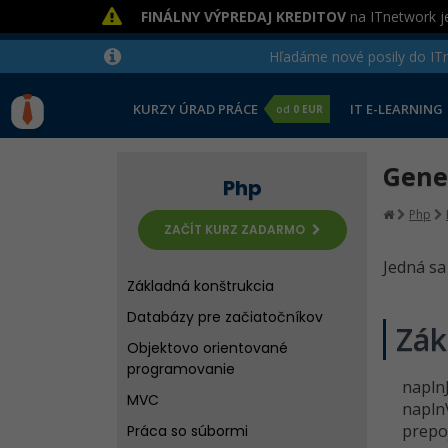
FINÁLNY VÝPREDAJ KREDITOV
na ITnetwork je
Hľadáme nové posily do ITne
KURZY ÚRAD PRÁCE
IT E-LEARNING
od
0 EUR
Gene
Php
Php
ZAČÍT KURZ ZADARMO
Jedná sa
Základná konštrukcia
Databázy pre začiatočníkov
Zák
Objektovo orientované
programovanie
naplnJ
MVC
naplnV
prepoj
Práca so súbormi