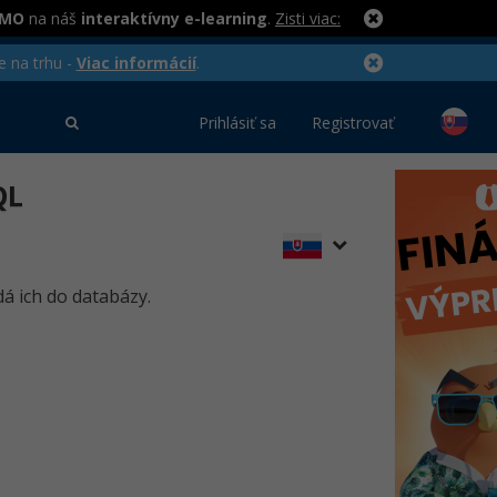
RMO
na náš
interaktívny e-learning
.
Zisti viac:
e na trhu -
Viac informácií
.
Prihlásiť sa
Registrovať
QL
á ich do databázy.