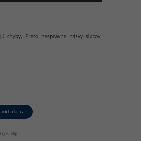
jú chyby, Preto nesprávne názvy sĺpcov,
cich dat.rar
jazyku php