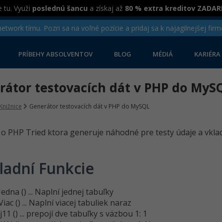
 tu. Využi
poslednú šancu
a získaj až
80 % extra kreditov ZADA
twork tímu. Pozri sa na voľné pozície a pridaj sa k najagilnejšej firm
PRÍBEHY ABSOLVENTOV
BLOG
MÉDIÁ
KARIÉRA
rátor testovacích dát v PHP do MyS
Knižnice
Generátor testovacích dát v PHP do MySQL
 o PHP Tried ktora generuje náhodné pre testy údaje a vklad
ladní Funkcie
edna () ... Naplní jednej tabuľky
iac () ... Naplní viacej tabuliek naraz
11 () ... prepojí dve tabuľky s väzbou 1: 1