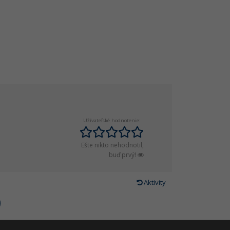
Užívateľské hodnotenie:
Ešte nikto nehodnotil,
buď prvý!
Aktivity