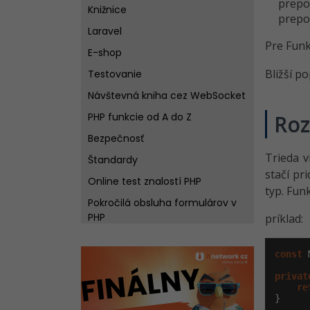
prepoj
Knižnice
prepoj
Laravel
Pre Fun
E-shop
Bližší p
Testovanie
Návštevná kniha cez WebSocket
PHP funkcie od A do Z
Roz
Bezpečnosť
Trieda v
Štandardy
stačí pr
Online test znalostí PHP
typ. Fun
Pokročilá obsluha formulárov v
PHP
príklad:
E-commerce
const
 
privat
re
}