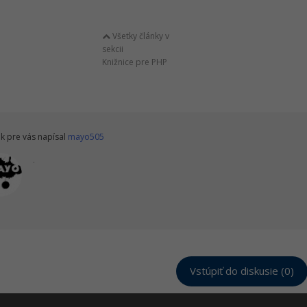
Všetky články v
sekcii
Knižnice pre PHP
k pre vás napísal
mayo505
.
Vstúpiť do diskusie (0)