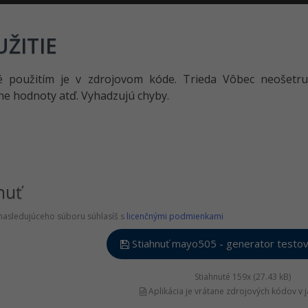
ŽITIE
é použitím je v zdrojovom kóde. Trieda Vôbec neošetru
e hodnoty atď. Vyhadzujú chyby.
nuť
nasledujúceho súboru súhlasíš s
licenčnými podmienkami
Stiahnuť mayo505 - generator testova
Stiahnuté 159x (27.43 kB)
Aplikácia je vrátane zdrojových kódov v 