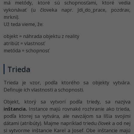
má metódy, ktoré sú schopnosťami, ktoré vedia
vykonávať (u človeka napr. Jdi_do_prace, pozdrav,
mrkni).
Už teda vieme, že:
objekt = náhrada objektu z reality
atribút = vlastnosť
metóda = schopnosť
Trieda
Trieda je vzor, podľa ktorého sa objekty vytvára.
Definuje ich vlastnosti a schopnosti.
Objekt, ktorý sa vytvorí podľa triedy, sa nazýva
inštancia.
Instance majú rovnaké rozhranie ako trieda,
podľa ktorej sa vytvára, ale navzájom sa líšia svojimi
dátami (atribúty). Majme napríklad triedu
človek
a od nej
si vytvorme inštancie Karel a Josef. Obe inštancie majú