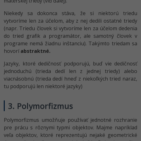
materskej triedy (viď ďalej).
Niekedy sa dokonca stáva, že si niektorú triedu
vytvoríme len za účelom, aby z nej dedili ostatné triedy
(napr. Triedu človek si vytvoríme len za účelom dedenia
do tried grafik a programátor, ale samotný človek v
programe nemá žiadnu inštanciu). Takýmto triedam sa
hovorí
abstraktné.
Jazyky, ktoré dedičnosť podporujú, buď vie dedičnosť
jednoduchú (trieda dedí len z jednej triedy) alebo
viacnásobnú (trieda dedí hneď z niekoľkých tried naraz,
tu podporujú len niektoré jazyky)
3. Polymorfizmus
Polymorfizmus umožňuje používať jednotné rozhranie
pre prácu s rôznymi typmi objektov. Majme napríklad
veľa objektov, ktoré reprezentujú nejaké geometrické