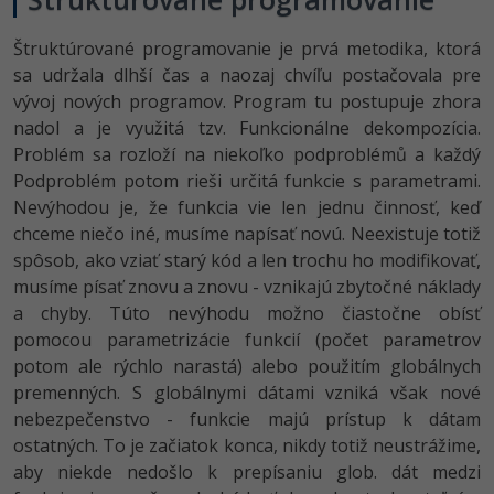
Štruktúrované programovanie je prvá metodika, ktorá
sa udržala dlhší čas a naozaj chvíľu postačovala pre
vývoj nových programov. Program tu postupuje zhora
nadol a je využitá tzv. Funkcionálne dekompozícia.
Problém sa rozloží na niekoľko podproblémů a každý
Podproblém potom rieši určitá funkcie s parametrami.
Nevýhodou je, že funkcia vie len jednu činnosť, keď
chceme niečo iné, musíme napísať novú. Neexistuje totiž
spôsob, ako vziať starý kód a len trochu ho modifikovať,
musíme písať znovu a znovu - vznikajú zbytočné náklady
a chyby. Túto nevýhodu možno čiastočne obísť
pomocou parametrizácie funkcií (počet parametrov
potom ale rýchlo narastá) alebo použitím globálnych
premenných. S globálnymi dátami vzniká však nové
nebezpečenstvo - funkcie majú prístup k dátam
ostatných. To je začiatok konca, nikdy totiž neustrážime,
aby niekde nedošlo k prepísaniu glob. dát medzi