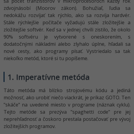
sa počet tranzistorov v mikroprocesoroch každý rok
-30%
Médiá
-80%
zdvojnásobí (Moorov zákon). Bohužiaľ, ľudia sa
SEO
Adobe Illustrator
nedokážu rozvíjať tak rýchlo, ako sa rozvíja hardvér.
Kariéra
-30%
UX
Stále rýchlejšie počítače vyžadujú stále zložitejšie a
Adobe Lightroom
zložitejšie softvér. Keď sa v jednej chvíli zistilo, že okolo
-15%
Business
90% softvéru je vytvorené s oneskorením, s
Adobe XD
dodatočnými nákladmi alebo zlyhalo úplne, hľadali sa
-30%
-25%
Copywriting
nové cesty, ako programy písať. Vystriedalo sa tak
Adobe InDesign
niekoľko metód, ktoré si tu popíšeme.
-80%
MS Office
Adobe After Effects
1. Imperatívne metóda
-80%
Google Dokumenty
Blender
Táto metóda má blízko strojovému kódu a jediná
Time management
Inkscape
možnosť, ako urobiť niečo viackrát, je príkaz GOTO. Ten
"skáče" na uvedené miesto v programe (náznak cyklu).
-80%
Fórum
Fotografovanie
Tejto metóde sa prezýva "spaghetti code" pre jej
neprehľadnosť a čoskoro prestala postačovať pre vývoj
Linux a UNIX
Video
zložitejších programov.