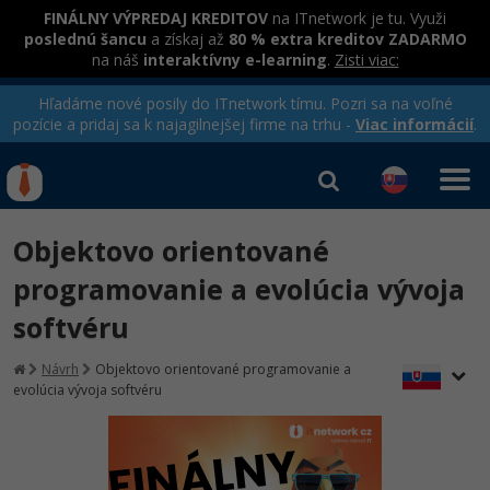
FINÁLNY VÝPREDAJ KREDITOV
na ITnetwork je tu. Využi
poslednú šancu
a získaj až
80 % extra kreditov ZADARMO
na náš
interaktívny e-learning
.
Zisti viac:
Hľadáme nové posily do ITnetwork tímu. Pozri sa na voľné
pozície a pridaj sa k najagilnejšej firme na trhu -
Viac informácií
.
Kurzy Úrad Práce
Od
0 EUR
Objektovo orientované
Prihlásiť sa
|
Registrovať
IT e-learning
Rekvalifikačné kurzy
programovanie a evolúcia vývoja
hradené úradom práce
softvéru
Kurzy programovania
Ako začať?
Návrh
Objektovo orientované programovanie a
evolúcia vývoja softvéru
-80%
Java
-80%
C# .NET