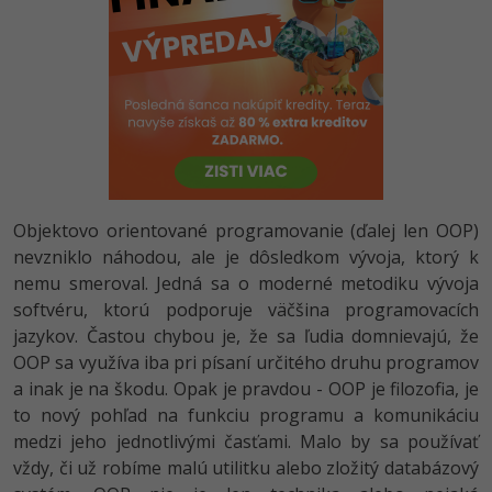
-80%
Python
-80%
JavaScript
-80%
PHP
-80%
C++
-80%
Objektovo orientované programovanie (ďalej len OOP)
Swift
nevzniklo náhodou, ale je dôsledkom vývoja, ktorý k
-80%
nemu smeroval. Jedná sa o moderné metodiku vývoja
Kotlin
softvéru, ktorú podporuje väčšina programovacích
-80%
jazykov. Častou chybou je, že sa ľudia domnievajú, že
Céčko
OOP sa využíva iba pri písaní určitého druhu programov
a inak je na škodu. Opak je pravdou - OOP je filozofia, je
VB.NET
to nový pohľad na funkciu programu a komunikáciu
medzi jeho jednotlivými časťami. Malo by sa používať
SQL
vždy, či už robíme malú utilitku alebo zložitý databázový
-80%