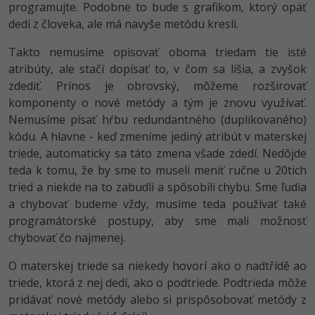
programujte. Podobne to bude s grafikom, ktorý opäť
dedí z človeka, ale má navyše metódu kresli.
Takto nemusíme opisovať oboma triedam tie isté
atribúty, ale stačí dopísať to, v čom sa líšia, a zvyšok
zdediť. Prínos je obrovský, môžeme rozširovať
komponenty o nové metódy a tým je znovu využívať.
Nemusíme písať hŕbu redundantného (duplikovaného)
kódu. A hlavne - keď zmeníme jediný atribút v materskej
triede, automaticky sa táto zmena všade zdedí. Nedôjde
teda k tomu, že by sme to museli meniť ručne u 20tich
tried a niekde na to zabudli a spôsobili chybu. Sme ľudia
a chybovať budeme vždy, musíme teda používať také
programátorské postupy, aby sme mali možnosť
chybovať čo najmenej.
O materskej triede sa niekedy hovorí ako o nadtřídě ao
triede, ktorá z nej dedí, ako o podtriede. Podtrieda môže
pridávať nové metódy alebo si prispôsobovať metódy z