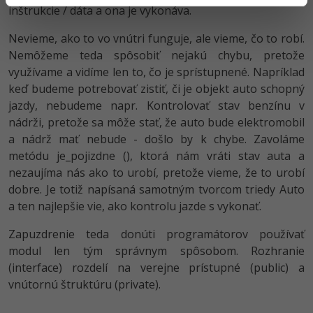
inštrukcie / dáta a ona je vykonáva.
Nevieme, ako to vo vnútri funguje, ale vieme, čo to robí.
Nemôžeme teda spôsobiť nejakú chybu, pretože
využívame a vidíme len to, čo je sprístupnené. Napríklad
keď budeme potrebovať zistiť, či je objekt auto schopný
jazdy, nebudeme napr. Kontrolovať stav benzínu v
nádrži, pretože sa môže stať, že auto bude elektromobil
a nádrž mať nebude - došlo by k chybe. Zavoláme
metódu je_pojizdne (), ktorá nám vráti stav auta a
nezaujíma nás ako to urobí, pretože vieme, že to urobí
dobre. Je totiž napísaná samotným tvorcom triedy Auto
a ten najlepšie vie, ako kontrolu jazde s vykonať.
Zapuzdrenie teda donúti programátorov používať
modul len tým správnym spôsobom. Rozhranie
(interface) rozdelí na verejne prístupné (public) a
vnútornú štruktúru (private).