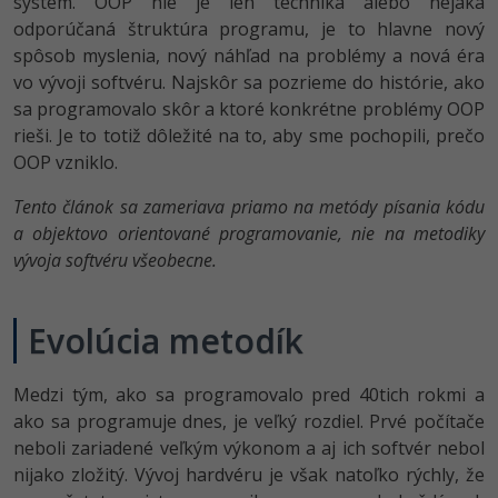
systém. OOP nie je len technika alebo nejaká
UML
odporúčaná štruktúra programu, je to hlavne nový
-41%
Algoritmy
spôsob myslenia, nový náhľad na problémy a nová éra
vo vývoji softvéru. Najskôr sa pozrieme do histórie, ako
-10%
Umelá inteligencia
sa programovalo skôr a ktoré konkrétne problémy OOP
rieši. Je to totiž dôležité na to, aby sme pochopili, prečo
Pre deti
OOP vzniklo.
Tento článok sa zameriava priamo na metódy písania kódu
Viac
a objektovo orientované programovanie, nie na metodiky
vývoja softvéru všeobecne.
Fórum
Kurzy e-commerce
Evolúcia metodík
Testovanie softvéru
Kurzy dizajnu
Medzi tým, ako sa programovalo pred 40tich rokmi a
-30%
-80%
ako sa programuje dnes, je veľký rozdiel. Prvé počítače
Marketing
HTML/CSS
Príbehy absolventov
neboli zariadené veľkým výkonom a aj ich softvér nebol
-80%
nijako zložitý. Vývoj hardvéru je však natoľko rýchly, že
WordPress
Blog
Photoshop