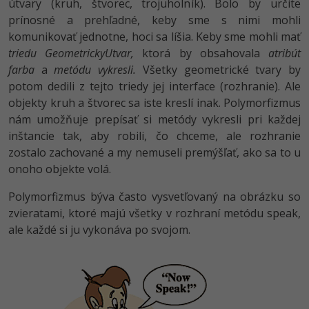
útvary (kruh, štvorec, trojuholník). Bolo by určite
prínosné a prehľadné, keby sme s nimi mohli
komunikovať jednotne, hoci sa líšia. Keby sme mohli mať
triedu GeometrickyUtvar,
ktorá by obsahovala
atribút
farba
a
metódu vykresli.
Všetky geometrické tvary by
potom dedili z tejto triedy jej interface (rozhranie). Ale
objekty kruh a štvorec sa iste kreslí inak. Polymorfizmus
nám umožňuje prepísať si metódy vykresli pri každej
inštancie tak, aby robili, čo chceme, ale rozhranie
zostalo zachované a my nemuseli premýšľať, ako sa to u
onoho objekte volá.
Polymorfizmus býva často vysvetľovaný na obrázku so
zvieratami, ktoré majú všetky v rozhraní metódu speak,
ale každé si ju vykonáva po svojom.