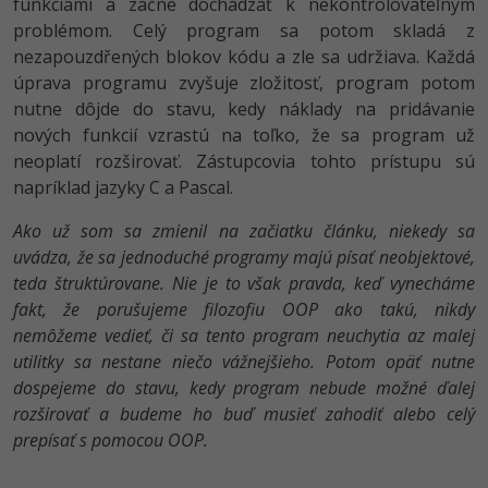
funkciami a začne dochádzať k nekontrolovateľným
problémom. Celý program sa potom skladá z
nezapouzdřených blokov kódu a zle sa udržiava. Každá
úprava programu zvyšuje zložitosť, program potom
nutne dôjde do stavu, kedy náklady na pridávanie
nových funkcií vzrastú na toľko, že sa program už
neoplatí rozširovať. Zástupcovia tohto prístupu sú
napríklad jazyky C a Pascal.
Ako už som sa zmienil na začiatku článku, niekedy sa
uvádza, že sa jednoduché programy majú písať neobjektové,
teda štruktúrovane. Nie je to však pravda, keď vynecháme
fakt, že porušujeme filozofiu OOP ako takú, nikdy
nemôžeme vedieť, či sa tento program neuchytia az malej
utilitky sa nestane niečo vážnejšieho. Potom opäť nutne
dospejeme do stavu, kedy program nebude možné ďalej
rozširovať a budeme ho buď musieť zahodiť alebo celý
prepísať s pomocou OOP.