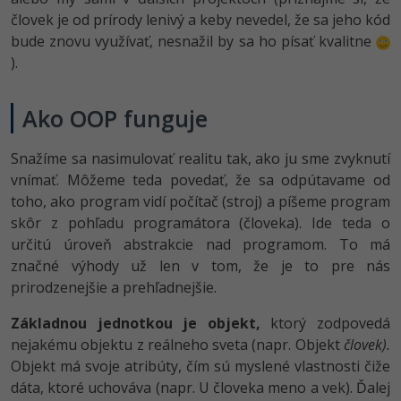
človek je od prírody lenivý a keby nevedel, že sa jeho kód
bude znovu využívať, nesnažil by sa ho písať kvalitne
).
Ako OOP funguje
Snažíme sa nasimulovať realitu tak, ako ju sme zvyknutí
vnímať. Môžeme teda povedať, že sa odpútavame od
toho, ako program vidí počítač (stroj) a píšeme program
skôr z pohľadu programátora (človeka). Ide teda o
určitú úroveň abstrakcie nad programom. To má
značné výhody už len v tom, že je to pre nás
prirodzenejšie a prehľadnejšie.
Základnou jednotkou je objekt,
ktorý zodpovedá
nejakému objektu z reálneho sveta (napr. Objekt
človek).
Objekt má svoje atribúty, čím sú myslené vlastnosti čiže
dáta, ktoré uchováva (napr. U človeka meno a vek). Ďalej