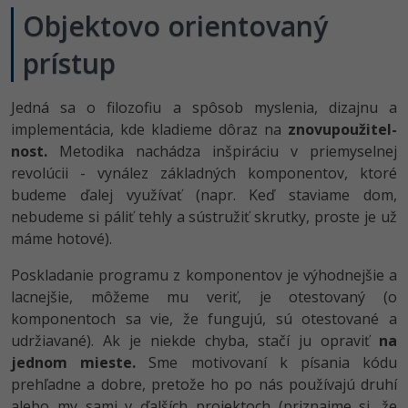
Objektovo orientovaný
prístup
Jedná sa o filozofiu a spôsob myslenia, dizajnu a
implementácia, kde kladieme dôraz na
znovupoužitel­
nost.
Metodika nachádza inšpiráciu v priemyselnej
revolúcii - vynález základných komponentov, ktoré
budeme ďalej využívať (napr. Keď staviame dom,
nebudeme si páliť tehly a sústružiť skrutky, proste je už
máme hotové).
Poskladanie programu z komponentov je výhodnejšie a
lacnejšie, môžeme mu veriť, je otestovaný (o
komponentoch sa vie, že fungujú, sú otestované a
udržiavané). Ak je niekde chyba, stačí ju opraviť
na
jednom mieste.
Sme motivovaní k písania kódu
prehľadne a dobre, pretože ho po nás používajú druhí
alebo my sami v ďalších projektoch (priznajme si, že