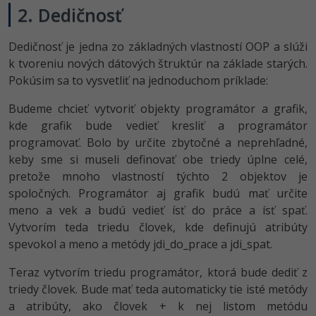
2. Dedičnosť
Dedičnosť je jedna zo základných vlastností OOP a slúži
k tvoreniu nových dátových štruktúr na základe starých.
Pokúsim sa to vysvetliť na jednoduchom príklade:
Budeme chcieť vytvoriť objekty programátor a grafik,
kde grafik bude vedieť kresliť a programátor
programovať. Bolo by určite zbytočné a neprehľadné,
keby sme si museli definovať obe triedy úplne celé,
pretože mnoho vlastností týchto 2 objektov je
spoločných. Programátor aj grafik budú mať určite
meno a vek a budú vedieť ísť do práce a ísť spať.
Vytvorím teda triedu človek, kde definujú atribúty
spevokol a meno a metódy jdi_do_prace a jdi_spat.
Teraz vytvorím triedu programátor, ktorá bude dediť z
triedy človek. Bude mať teda automaticky tie isté metódy
a atribúty, ako človek + k nej listom metódu