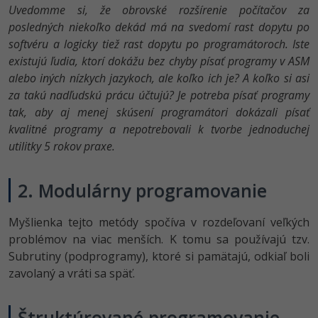
Siete
Ostatné
Uvedomme si, že obrovské rozšírenie počítačov za
posledných niekoľko dekád má na svedomí rast dopytu po
Kybernetická bezpečnost
Fórum
softvéru a logicky tiež rast dopytu po programátoroch. Iste
existujú ľudia, ktorí dokážu bez chyby písať programy v ASM
Elektronický podpis
alebo iných nízkych jazykoch, ale koľko ich je? A koľko si asi
za takú nadľudskú prácu účtujú? Je potreba písať programy
Windows
tak, aby aj menej skúsení programátori dokázali písať
kvalitné programy a nepotrebovali k tvorbe jednoduchej
utilitky 5 rokov praxe.
2. Modulárny programovanie
Myšlienka tejto metódy spočíva v rozdeľovaní veľkých
problémov na viac menších. K tomu sa používajú tzv.
Subrutiny (podprogramy), ktoré si pamätajú, odkiaľ boli
zavolaný a vráti sa späť.
Štruktúrované programovanie