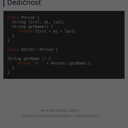
Dedičnosť
class
 Person {

  String first, mi, last;

  String getName() {

return
 first + mi + last;

  }

}

class
 Doctor: Person {

String getName () {

return
"Dr."
 + Person::getName();

  }

}
Všetky články v sekcii
Objektovo orientovaná analýza a návrh softvéru