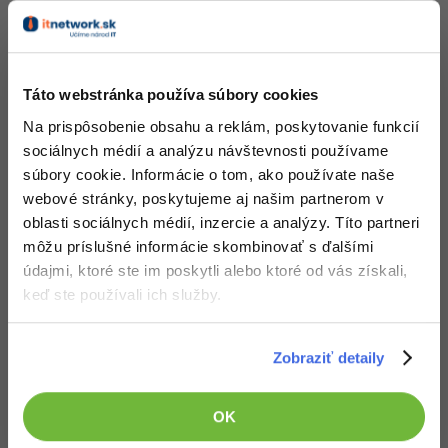
iste tie isté metódy a atribúty, ako trieda (napr. Meno a
vek) a metódy (jdi_do_prace, pozdrav), ale hodnoty v nich
sa líši (prvá inštancia má atribút meno Karel a vek 22,
druhá Jozef a 45).
Táto webstránka používa súbory cookies
Komunikácia medzi objektmi prebieha pomocou
Na prispôsobenie obsahu a reklám, poskytovanie funkcií
odovzdávania správ, vďaka čomu je syntaxe prehľadná.
sociálnych médií a analýzu návštevnosti používame
Správa zvyčajne vyzerá takto: příjemce.jméno_me­tody
súbory cookie. Informácie o tom, ako používate naše
(parametre). Napr. karel.pozdrav (susedka) by mohol
webové stránky, poskytujeme aj našim partnerom v
spôsobiť, že inštancia karel pozdraví inštanciu susedka.
oblasti sociálnych médií, inzercie a analýzy. Títo partneri
môžu príslušné informácie skombinovať s ďalšími
OOP stojí na základných troch pilieroch:
údajmi, ktoré ste im poskytli alebo ktoré od vás získali,
keď ste používali ich služby.
1. Zapuzdrenie
Zobraziť detaily
Zapuzdrenie umožňuje skryť niektoré metódy funkcie,
aby zostali použiteľné len pre triedu zvnútra. Objekt si
môžeme predstaviť ako čiernu skrinku, ktorá má určité
OK
rozhranie (interface), cez ktoré jej odovzdávame