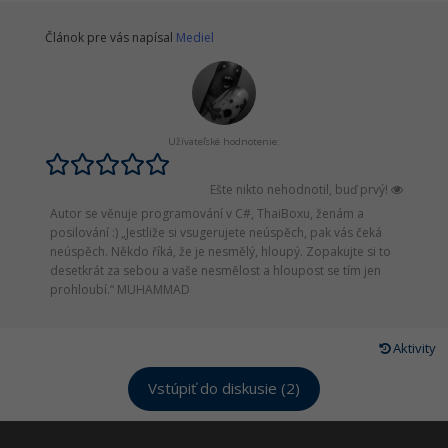
Článok pre vás napísal
Mediel
Užívateľské hodnotenie:
Ešte nikto nehodnotil, buď prvý!
Autor se věnuje programování v C#, ThaiBoxu, ženám a
posilování :) „Jestliže si vsugerujete neúspěch, pak vás čeká
neúspěch. Někdo říká, že je nesmělý, hloupý. Zopakujte si to
desetkrát za sebou a vaše nesmělost a hloupost se tím jen
prohloubí.“ MUHAMMAD
Aktivity
Vstúpiť do diskusie (2)