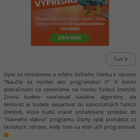
-80%
Python
-80%
JavaScript
-80%
PHP
-80%
C++
Ďalší
-80%
Swift
Opäť sa stretávame u môjho ďalšieho článku s názvom
-80%
"Naučte sa myslieť ako programátor II". V tomto
Kotlin
pokračovaní sa zameriame na tvorbu funkcií (metód).
-80%
Céčko
Znovu budete navrhovať banálne algoritmy, ale
tentoraz je budete separovať do samostatných funkcií
VB.NET
(metód), ktoré budú vracať požadovaný výsledok do
"hlavného vlákna" programu. Úlohy opäť pochádza zo
SQL
školských zdrojov, kedy som sa ešte učil programovať.
-80%