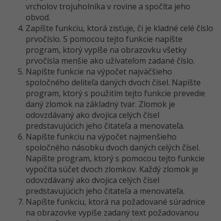
vrcholov trojuholníka v rovine a spočíta jeho
-30%
Médiá
-80%
SEO
Adobe Illustrator
obvod.
Zapíšte funkciu, ktorá zisťuje, či je kladné celé číslo
Kariéra
-30%
UX
Adobe Lightroom
prvočíslo. S pomocou tejto funkcie napíšte
program, ktorý vypíše na obrazovku všetky
-15%
Business
prvočísla menšie ako užívateľom zadané číslo.
Adobe XD
Napíšte funkcie na výpočet najväčšieho
-30%
-25%
spoločného deliteľa daných dvoch čísel. Napíšte
Copywriting
Adobe InDesign
program, ktorý s použitím tejto funkcie prevedie
-80%
daný zlomok na základný tvar. Zlomok je
MS Office
Adobe After Effects
odovzdávaný ako dvojica celých čísel
predstavujúcich jeho čitateľa a menovateľa.
-80%
Google Dokumenty
Blender
Napíšte funkciu na výpočet najmenšieho
spoločného násobku dvoch daných celých čísel.
Time management
Inkscape
Napíšte program, ktorý s pomocou tejto funkcie
vypočíta súčet dvoch zlomkov. Každý zlomok je
-80%
Fórum
Fotografovanie
odovzdávaný ako dvojica celých čísel
predstavujúcich jeho čitateľa a menovateľa.
Linux a UNIX
Video
Napíšte funkciu, ktorá na požadované súradnice
na obrazovke vypíše zadaný text požadovanou