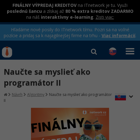
FINÁLNY VÝPREDAJ KREDITOV
na ITnetwork je tu. Využi
poslednú šancu
a získaj až
80 % extra kreditov ZADARMO
na náš
interaktívny e-learning
.
Zisti viac:
Hľadáme nové posily do ITnetwork tímu. Pozri sa na voľné
pozície a pridaj sa k najagilnejšej firme na trhu -
Viac informácií
.
Kurzy Úrad Práce
Od
0 EUR
Naučte sa myslieť ako
Prihlásiť sa
|
Registrovať
IT e-learning
Rekvalifikačné kurzy
programátor II
hradené úradom práce
Kurzy programovania
Návrh
Algoritmy
Naučte sa myslieť ako programátor
II
Ako začať?
-80%
Java
-80%
C# .NET