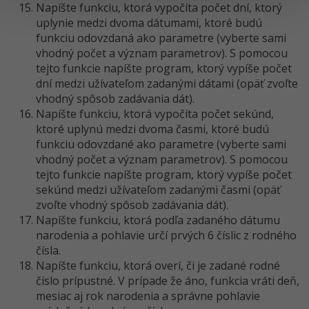
Napíšte funkciu, ktorá vypočíta počet dní, ktorý
uplynie medzi dvoma dátumami, ktoré budú
funkciu odovzdaná ako parametre (vyberte sami
vhodný počet a význam parametrov). S pomocou
tejto funkcie napíšte program, ktorý vypíše počet
dní medzi užívateľom zadanými dátami (opäť zvoľte
vhodný spôsob zadávania dát).
Napíšte funkciu, ktorá vypočíta počet sekúnd,
ktoré uplynú medzi dvoma časmi, ktoré budú
funkciu odovzdané ako parametre (vyberte sami
vhodný počet a význam parametrov). S pomocou
tejto funkcie napíšte program, ktorý vypíše počet
sekúnd medzi užívateľom zadanými časmi (opäť
zvoľte vhodný spôsob zadávania dát).
Napíšte funkciu, ktorá podľa zadaného dátumu
narodenia a pohlavie určí prvých 6 číslic z rodného
čísla.
Napíšte funkciu, ktorá overí, či je zadané rodné
číslo prípustné. V prípade že áno, funkcia vráti deň,
mesiac aj rok narodenia a správne pohlavie