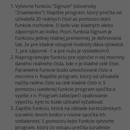
UML
Vytvorte funkciu "Signum" (slovensky
-41%
"Znamienko"). Napíšte program, ktorý prečíta od
Algoritmy
užívateľa 20 reálnych čísel as pomocou tejto
funkcie rozhodne, či bolo viac kladných alebo
-10%
Umelá inteligencia
záporných ao koľko. Pozn. funkcia Signum je
funkciou jednej reálnej premennej. Je definovaná
Pre deti
tak, že pre kladné vstupné hodnoty dáva výsledok
1, pre záporné -1 a pre nulu je výsledkom 0.
Viac
Naprogramujte funkciu pre výpočet n-tej mocniny
daného reálneho čísla, kde n je kladné celé číslo.
Fórum
Parametre funkcie budú umocňované číslo a
mocnina n. Napíšte program, ktorý od užívateľa
načíta reálne číslo xa celé kladné číslo n. S
Kurzy e-commerce
pomocou uvedenej funkcie program spočíta a
vypíše x n. Program zabezpečí opakovanie
Testovanie softvéru
Kurzy dizajnu
výpočtu, kým to bude užívateľ vyžadovať.
-30%
Zapíšte funkciu, ktorá na základe karteziánskych
-80%
Marketing
HTML/CSS
Príbehy absolventov
súradníc dvoch bodov v rovine spočíta ich
vzdialenosť. S pomocou tejto funkcie vytvorte
-80%
WordPress
Blog
Photoshop
program, ktorý zo vstupu prečíta súradnice