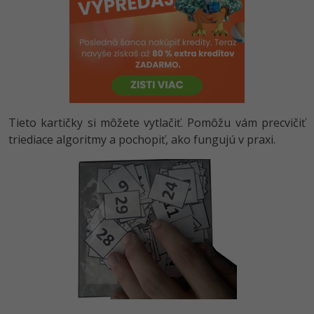
-80%
Python
-80%
JavaScript
-80%
PHP
-80%
C++
Tieto kartičky si môžete vytlačiť. Pomôžu vám precvičiť
triediace algoritmy a pochopiť, ako fungujú v praxi.
-80%
Swift
-80%
Kotlin
-80%
Céčko
VB.NET
SQL
-80%