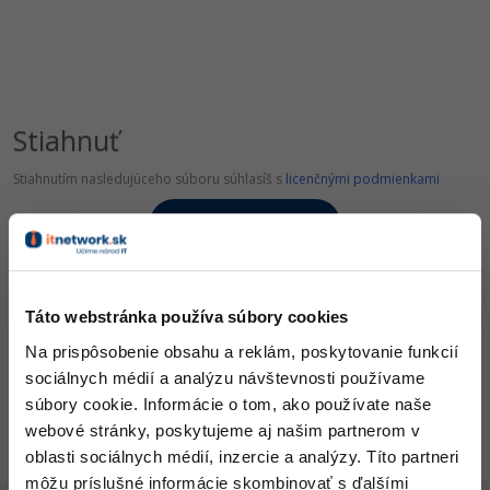
UML
-41%
Algoritmy
-10%
Umelá inteligencia
Stiahnuť
Pre deti
Stiahnutím nasledujúceho súboru súhlasíš s
licenčnými podmienkami
Viac
Stiahnuť cisla.xlsx
Fórum
Stiahnuté 1905x (10.64 kB)
Táto webstránka používa súbory cookies
Kurzy e-commerce
Na prispôsobenie obsahu a reklám, poskytovanie funkcií
Všetky články v sekcii
Testovanie softvéru
Kurzy dizajnu
sociálnych médií a analýzu návštevnosti používame
Triediace / radiacej algoritmy
súbory cookie. Informácie o tom, ako používate naše
-30%
-80%
Marketing
HTML/CSS
Príbehy absolventov
webové stránky, poskytujeme aj našim partnerom v
oblasti sociálnych médií, inzercie a analýzy. Títo partneri
-80%
WordPress
Blog
Photoshop
môžu príslušné informácie skombinovať s ďalšími