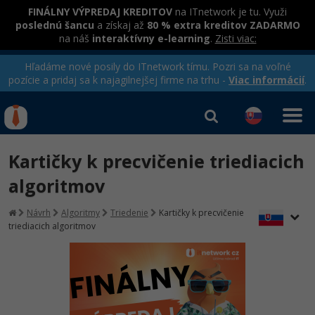
FINÁLNY VÝPREDAJ KREDITOV
na ITnetwork je tu. Využi
poslednú šancu
a získaj až
80 % extra kreditov ZADARMO
na náš
interaktívny e-learning
.
Zisti viac:
Hľadáme nové posily do ITnetwork tímu. Pozri sa na voľné
pozície a pridaj sa k najagilnejšej firme na trhu -
Viac informácií
.
Kurzy Úrad Práce
Od
0 EUR
Kartičky k precvičenie triediacich
Prihlásiť sa
|
Registrovať
IT e-learning
Rekvalifikačné kurzy
algoritmov
hradené úradom práce
Kurzy programovania
Návrh
Algoritmy
Triedenie
Kartičky k precvičenie
triediacich algoritmov
Ako začať?
-80%
Java
-80%
C# .NET