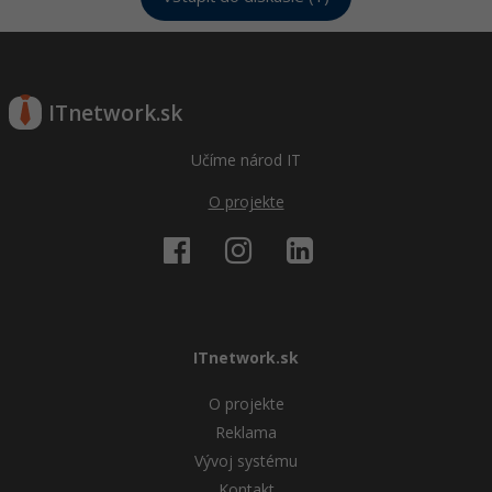
Siete
Ostatné
Kybernetická bezpečnost
Fórum
Elektronický podpis
ITnetwork.sk
Windows
Učíme národ IT
O projekte
ITnetwork.sk
O projekte
Reklama
Vývoj systému
Kontakt