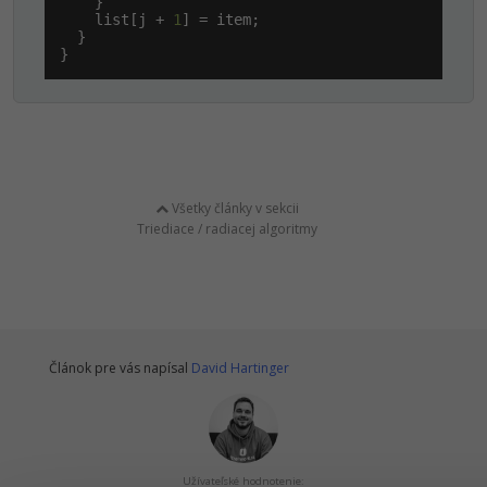
    }

    list[j + 
1
] = item;

  }

}
Všetky články v sekcii
Triediace / radiacej algoritmy
Článok pre vás napísal
David Hartinger
Užívateľské hodnotenie: