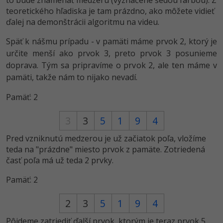
to bude znamenať medzeru (vyznačené šedou farbou). Z
Siete
Ostatné
teoretického hľadiska je tam prázdno, ako môžete vidieť
ďalej na demonštrácii algoritmu na videu.
Kybernetická bezpečnost
Fórum
Späť k nášmu prípadu - v pamäti máme prvok 2, ktorý je
Elektronický podpis
určite menší ako prvok 3, preto prvok 3 posunieme
doprava. Tým sa pripravíme o prvok 2, ale ten máme v
Windows
pamäti, takže nám to nijako nevadí.
Pamäť: 2
3
3
5
1
9
4
Pred vzniknutú medzerou je už začiatok poľa, vložíme
teda na "prázdne" miesto prvok z pamäte. Zotriedená
časť poľa má už teda 2 prvky.
Pamäť: 2
2
3
5
1
9
4
Pôjdeme zatriediť ďalší prvok, ktorým je teraz prvok 5.