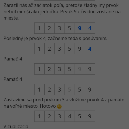
Zarazil nás až začiatok poľa, pretože žiadny iný prvok
nebol menší ako jednička. Prvok 9 očividne zostane na
mieste.
1
2
3
5
9
4
Posledný je prvok 4, začneme teda s posúvaním.
1
2
3
5
9
4
Pamäť: 4
1
2
3
5
9
9
Pamäť: 4
1
2
3
5
5
9
Zastavíme sa pred prvkom 3 a vložíme prvok 4 z pamäte
na voľné miesto. Hotovo
1
2
3
4
5
9
Vizualizácia