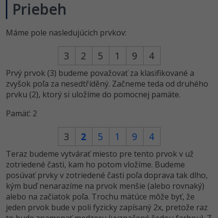
Priebeh
-30%
Médiá
-80%
SEO
Adobe Illustrator
Kariéra
Máme pole nasledujúcich prvkov:
-30%
UX
Adobe Lightroom
3
2
5
1
9
4
-15%
Business
Adobe XD
Prvý prvok (3) budeme považovať za klasifikované a
-30%
-25%
Copywriting
Adobe InDesign
zvyšok poľa za nesedtříděný. Začneme teda od druhého
prvku (2), ktorý si uložíme do pomocnej pamäte.
-80%
MS Office
Adobe After Effects
Pamäť: 2
-80%
Google Dokumenty
Blender
3
2
5
1
9
4
Time management
Inkscape
Teraz budeme vytvárať miesto pre tento prvok v už
zotriedené časti, kam ho potom vložíme. Budeme
-80%
Fórum
Fotografovanie
posúvať prvky v zotriedené časti poľa doprava tak dlho,
kým buď nenarazíme na prvok menšie (alebo rovnaký)
Linux a UNIX
alebo na začiatok poľa. Trochu mätúce môže byť, že
Video
jeden prvok bude v poli fyzicky zapísaný 2x, pretože raz