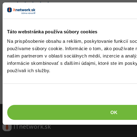
Ešte nikto nehodnotil, buď prvý!
David je zakladatelem ITnetwork a programování se
profesionálně věnuje 15 let. Má rád Nirvanu, nemovitosti a
Táto webstránka používa súbory cookies
svobodu podnikání.
Na prispôsobenie obsahu a reklám, poskytovanie funkcií soc
David sa informačné technológie naučil na
používame súbory cookie. Informácie o tom, ako používate 
Unicorn University
- prestížnej súkromnej
našim partnerom v oblasti sociálnych médií, inzercie a analý
vysokej škole IT a ekonómie.
informácie skombinovať s ďalšími údajmi, ktoré ste im poskyt
používali ich služby.
Aktivity
Vstúpiť do diskusie (16)
OK
ITnetwork.sk