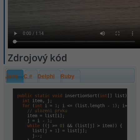
Zdrojový kód
Java
C #
Delphi
Ruby
public
static
void
 insertionSort(
int
[] list) {

int
 item, j;

for
 (
int
 i = 
1
; i <= (list.length - 
1
); i++) {

// ulozeni prvku
    item = list[i];

    j = i - 
1
;

while
 ((j >= 
0
) && (list[j] > item)) {

      list[j + 
1
] = list[j];

      j--;
