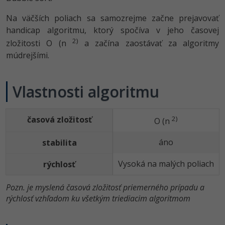
UML
Na väčších poliach sa samozrejme začne prejavovať
-41%
Algoritmy
handicap algoritmu, ktorý spočíva v jeho časovej
2)
zložitosti O (n
a začína zaostávať za algoritmy
-10%
Umelá inteligencia
múdrejšími.
Pre deti
Vlastnosti algoritmu
Viac
Fórum
časová zložitosť
2)
O (n
áno
stabilita
Kurzy e-commerce
Vysoká na malých poliach
rýchlosť
Testovanie softvéru
Kurzy dizajnu
-30%
Pozn. je myslená časová zložitosť priemerného prípadu a
-80%
Marketing
HTML/CSS
Príbehy absolventov
rýchlosť vzhľadom ku všetkým triediacim algoritmom
-80%
WordPress
Blog
Photoshop