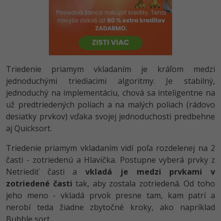
-80%
Python
-80%
JavaScript
-80%
PHP
Triedenie priamym vkladaním je kráľom medzi
-80%
jednoduchými triediacimi algoritmy. Je stabilný,
C++
jednoduchý na implementáciu, chová sa inteligentne na
-80%
už predtriedených poliach a na malých poliach (rádovo
Swift
desiatky prvkov) vďaka svojej jednoduchosti predbehne
-80%
aj Quicksort.
Kotlin
Triedenie priamym vkladaním vidí poľa rozdelenej na 2
-80%
Céčko
časti - zotriedenú a Hlavička. Postupne vyberá prvky z
Netriediť časti a
vkladá je medzi prvkami v
VB.NET
zotriedené časti
tak, aby zostala zotriedená. Od toho
jeho meno - vkladá prvok presne tam, kam patrí a
SQL
nerobí teda žiadne zbytočné kroky, ako napríklad
-80%
Bubble sort.