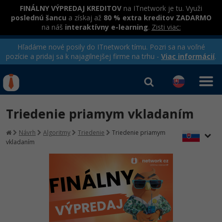
FINÁLNY VÝPREDAJ KREDITOV
na ITnetwork je tu. Využi
poslednú šancu
a získaj až
80 % extra kreditov ZADARMO
na náš
interaktívny e-learning
.
Zisti viac:
Hľadáme nové posily do ITnetwork tímu. Pozri sa na voľné
pozície a pridaj sa k najagilnejšej firme na trhu -
Viac informácií
.
Kurzy Úrad Práce
Od
0 EUR
Triedenie priamym vkladaním
Prihlásiť sa
|
Registrovať
IT e-learning
Rekvalifikačné kurzy
Návrh
Algoritmy
Triedenie
Triedenie priamym
hradené úradom práce
vkladaním
Kurzy programovania
Ako začať?
-80%
Java
-80%
C# .NET