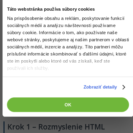
vkladanie komponentu
rieši.
App
Táto webstránka používa súbory cookies
Na prispôsobenie obsahu a reklám, poskytovanie funkcií
React komponenty
sociálnych médií a analýzu návštevnosti používame
súbory cookie. Informácie o tom, ako používate naše
webové stránky, poskytujeme aj našim partnerom v oblasti
Pri práci s knižnicou React je naším hlavným zameraním
sociálnych médií, inzercie a analýzy. Títo partneri môžu
tvorba používateľského rozhrania
(UI) aplikácie. Preto
príslušné informácie skombinovať s ďalšími údajmi, ktoré
nie je pred začatím práce na škodu si:
ste im poskytli alebo ktoré od vás získali, keď ste
používali ich služby.
najskôr
rozmyslieť HTML štruktúru
stránky/kompo­nentu
,
neskôr túto štruktúru vhodne
rozdeliť do viacerých
Zobraziť detaily
React komponentov
,
pridať požadovanú funkcionalitu
pomocou
manipulácie s
vlastnosťami
a
stavom
OK
komponentov.
Krok 1 – Rozmyslenie HTML