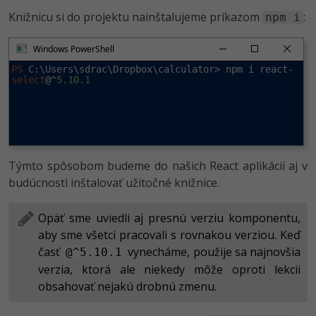
Knižnicu si do projektu nainštalujeme príkazom
:
npm i
Windows PowerShell
PS
 C:\Users\sdrac\Dropbox\calculator> npm i react-
select
@^
5.10.1
Týmto spôsobom budeme do našich React aplikácií aj v
budúcnosti inštalovať užitočné knižnice.
Opäť sme uviedli aj presnú verziu komponentu,
aby sme všetci pracovali s rovnakou verziou. Keď
časť
vynecháme, použije sa najnovšia
@^5.10.1
verzia, ktorá ale niekedy môže oproti lekcii
obsahovať nejakú drobnú zmenu.