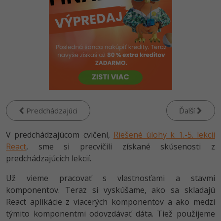
-80%
Python
-80%
JavaScript
-80%
PHP
-80%
C++
-80%
Swift
Predchádzajúci
Ďalší
-80%
Kotlin
V predchádzajúcom cvičení,
Riešené úlohy k 1.-5. lekcii
React
, sme si precvičili získané skúsenosti z
-80%
Céčko
predchádzajúcich lekcií.
VB.NET
Už vieme pracovať s vlastnosťami a stavmi
komponentov. Teraz si vyskúšame, ako sa skladajú
SQL
React aplikácie z viacerých komponentov a ako medzi
týmito komponentmi odovzdávať dáta. Tiež použijeme
-80%