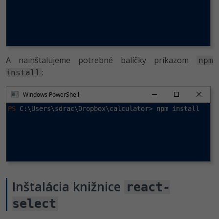
Siete
Ostatné
Kybernetická bezpečnost
Fórum
Elektronický podpis
A nainštalujeme potrebné balíčky príkazom
npm
Windows
:
install
Windows PowerShell
PS
 C:\Users\sdrac\Dropbox\calculator> npm install
Inštalácia knižnice
react-
select