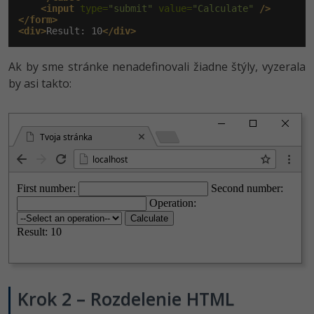
<input
 type=
"submit"
 value=
"Calculate"
/>
</form>
<div>
Result: 10
</div>
Ak by sme stránke nenadefinovali žiadne štýly, vyzerala
by asi takto:
Tvoja stránka
localhost
Krok 2 – Rozdelenie HTML