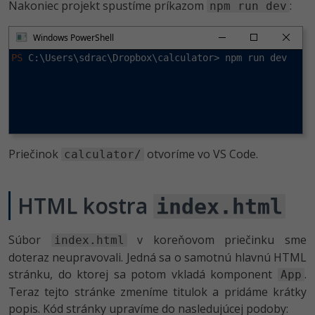
Nakoniec projekt spustíme príkazom
:
npm run dev
Windows PowerShell
PS
 C:\Users\sdrac\Dropbox\calculator> npm run dev
Priečinok
otvoríme vo VS Code.
calculator/
HTML kostra
index.html
Súbor
v koreňovom priečinku sme
index.html
doteraz neupravovali. Jedná sa o samotnú hlavnú HTML
stránku, do ktorej sa potom vkladá komponent
.
App
Teraz tejto stránke zmeníme titulok a pridáme krátky
popis. Kód stránky upravíme do nasledujúcej podoby: