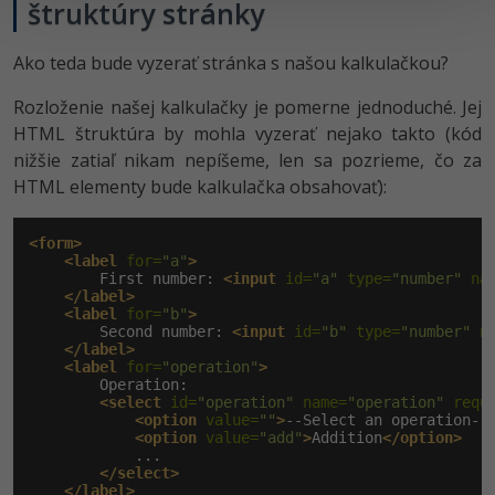
štruktúry stránky
Ako teda bude vyzerať stránka s našou kalkulačkou?
Rozloženie našej kalkulačky je pomerne jednoduché. Jej
HTML štruktúra by mohla vyzerať nejako takto (kód
nižšie zatiaľ nikam nepíšeme, len sa pozrieme, čo za
HTML elementy bude kalkulačka obsahovať):
<form>
<label
 for=
"a"
>
        First number: 
<input
 id=
"a"
 type=
"number"
 na
</label>
<label
 for=
"b"
>
        Second number: 
<input
 id=
"b"
 type=
"number"
 n
</label>
<label
 for=
"operation"
>
        Operation:

<select
 id=
"operation"
 name=
"operation"
 requ
<option
 value=
""
>
--Select an operation--
<option
 value=
"add"
>
Addition
</option>
            ...

</select>
</label>