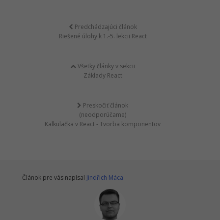
Predchádzajúci článok
Riešené úlohy k 1.-5. lekcii React
Všetky články v sekcii
Základy React
Preskočiť článok
(neodporúčame)
Kalkulačka v React - Tvorba komponentov
Článok pre vás napísal
Jindřich Máca