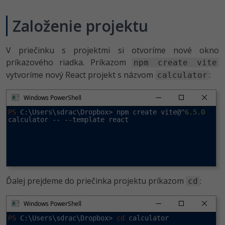
-30%
Médiá
-80%
SEO
Adobe Illustrator
Založenie projektu
Kariéra
-30%
UX
Adobe Lightroom
V priečinku s projektmi si otvoríme nové okno
-15%
Business
príkazového riadka. Príkazom
Adobe XD
npm create vite
vytvoríme nový React projekt s názvom
:
calculator
-30%
-25%
Copywriting
Adobe InDesign
Windows PowerShell
-80%
MS Office
Adobe After Effects
PS
 C:\Users\sdrac\Dropbox> npm create vite@^
6.5.0
calculator -- --template react
-80%
Google Dokumenty
Blender
Time management
Inkscape
-80%
Fórum
Fotografovanie
Ďalej prejdeme do priečinka projektu príkazom
:
cd
Linux a UNIX
Video
Windows PowerShell
PS
 C:\Users\sdrac\Dropbox> 
cd
 calculator