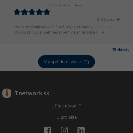
Užívateľské hodnotenie:
213 hlasov
Autor se věnuje převážně webovým technologiím, ale má
velkou zálibu ve všem vědeckém, nejen ze světa IT. :-)
Aktivity
Vstúpiť do diskusie (2)
ITnetwork.sk
Učíme národ IT
O projekte