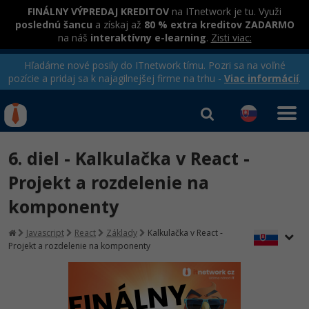
FINÁLNY VÝPREDAJ KREDITOV
na ITnetwork je tu. Využi
poslednú šancu
a získaj až
80 % extra kreditov ZADARMO
na náš
interaktívny e-learning
.
Zisti viac:
Hľadáme nové posily do ITnetwork tímu. Pozri sa na voľné
pozície a pridaj sa k najagilnejšej firme na trhu -
Viac informácií
.
Kurzy Úrad Práce
Od
0 EUR
6. diel - Kalkulačka v React -
Prihlásiť sa
|
Registrovať
IT e-learning
Rekvalifikačné kurzy
Projekt a rozdelenie na
hradené úradom práce
komponenty
Kurzy programovania
Ako začať?
Javascript
React
Základy
Kalkulačka v React -
Projekt a rozdelenie na komponenty
-80%
Java
-80%
C# .NET