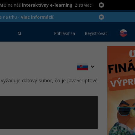
RMO
na náš
interaktívny e-learning
.
Zisti viac:
e na trhu -
Viac informácií
.
Prihlásiť sa
Registrovať
a vyžaduje dátový súbor, čo je JavaScriptové