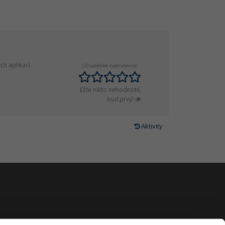
h aplikací.
Užívateľské hodnotenie:
Ešte nikto nehodnotil,
buď prvý!
Aktivity