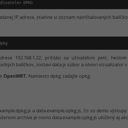
uživatele> DPKG
danej IP adrese, stiahne si zoznam nainštalovaných balíčkov a
dpkg
drese 192.168.1.22, prihlási sa užívateľom petr, hesl
tkých balíčkov, zostaví data.js súbor a otvorí vizualizator v 
 s
OpenWRT.
Namiesto dpkg zadajte opkg.
xample.dpkg­.js a data.example.op­kg.js, čo sú demo výstupy 
iloženom archíve je rovno data.example.op­kg.js uložený aj ako