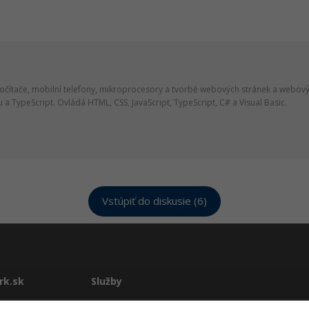
počítače, mobilní telefony, mikroprocesory a tvorbě webových stránek a webovýc
 a TypeScript. Ovládá HTML, CSS, JavaScript, TypeScript, C# a Visual Basic.
Vstúpiť do diskusie (6)
rk.sk
Služby