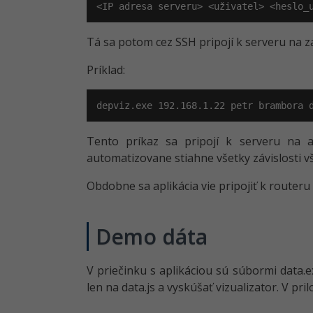
<IP adresa serveru> <uživatel> <heslo_
Tá sa potom cez SSH pripojí k serveru na za
Príklad:
depviz.exe 192.168.1.22 petr brambora 
Tento príkaz sa pripojí k serveru na a
automatizovane stiahne všetky závislosti vše
Obdobne sa aplikácia vie pripojiť k routeru
Demo dáta
V priečinku s aplikáciou sú súbormi data.e
len na data.js a vyskúšať vizualizator. V pr