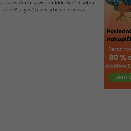
a zároveň
ccc
závisí na
bbb.
Keď si súbor
 podobné. Bloky môžete v schéme presúvať.