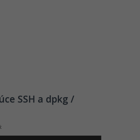
úce SSH a dpkg /
: