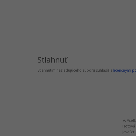
Stiahnuť
Stiahnutím nasledujúceho súboru súhlasíš s
licenčnými 
Všetky
Hotová 
JavaScr