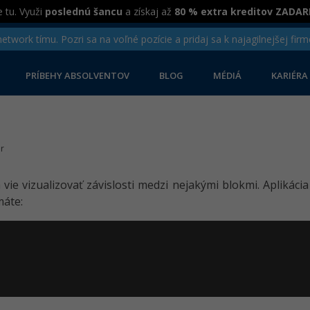
 tu. Využi
poslednú šancu
a získaj až
80 % extra kreditov ZADA
twork tímu. Pozri sa na voľné pozície a pridaj sa k najagilnejšej firm
PRÍBEHY ABSOLVENTOV
BLOG
MÉDIÁ
KARIÉRA
r
 vie vizualizovať závislosti medzi nejakými blokmi. Aplikáci
máte: