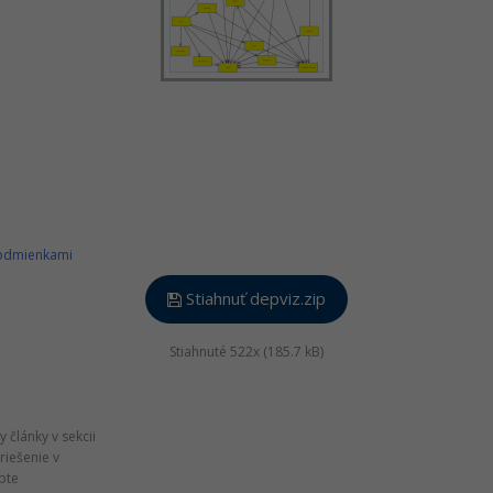
podmienkami
Stiahnuť depviz.zip
Stiahnuté 522x (185.7 kB)
 články v sekcii
riešenie v
ipte