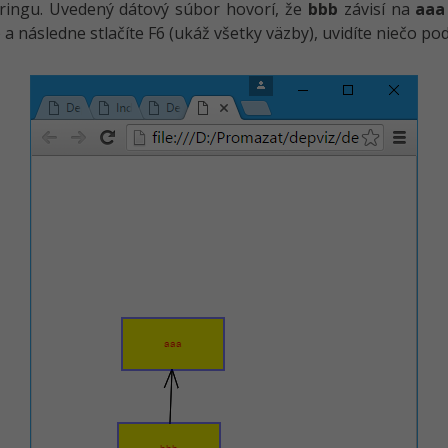
tringu. Uvedený dátový súbor hovorí, že
bbb
závisí na
aaa
ml) a následne stlačíte F6 (ukáž všetky väzby), uvidíte niečo