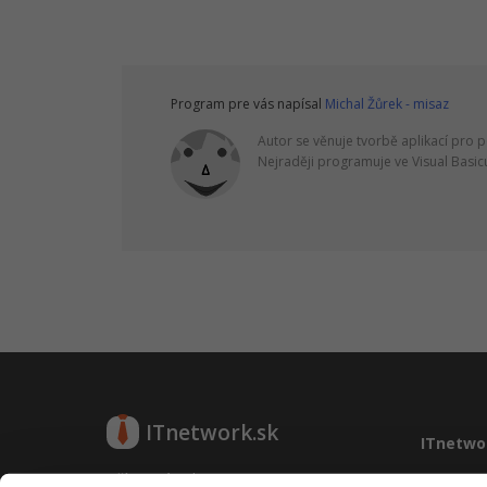
Program pre vás napísal
Michal Žůrek - misaz
Autor se věnuje tvorbě aplikací pro 
Nejraději programuje ve Visual Basicu
ITnetwork.sk
ITnetwo
Učíme národ IT