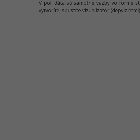
V poli dáta sú samotné väzby vo forme s
vytvoríte, spustíte vizualizator (depviz.ht