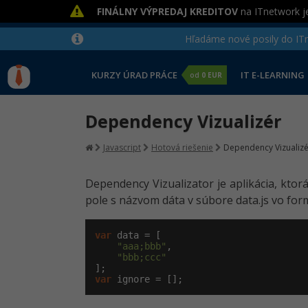
FINÁLNY VÝPREDAJ KREDITOV
na ITnetwork je
Hľadáme nové posily do ITne
KURZY ÚRAD PRÁCE
IT E-LEARNING
od
0 EUR
Dependency Vizualizér
Javascript
Hotová riešenie
Dependency Vizualizé
Dependency Vizualizator je aplikácia, ktorá
pole s názvom dáta v súbore data.js vo for
var
 data = [

"aaa;bbb"
,

"bbb;ccc"
var
 ignore = [];