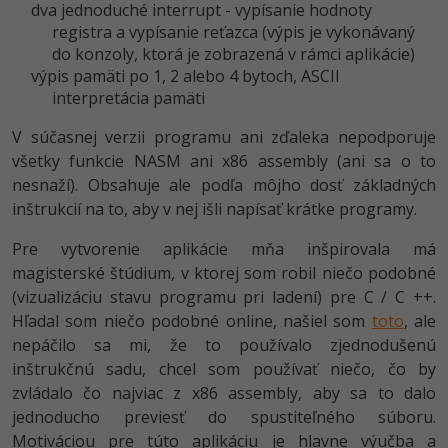
UML
dva jednoduché interrupt - vypísanie hodnoty
registra a vypísanie reťazca (výpis je vykonávaný
-41%
Algoritmy
do konzoly, ktorá je zobrazená v rámci aplikácie)
výpis pamäti po 1, 2 alebo 4 bytoch, ASCII
-10%
Umelá inteligencia
interpretácia pamäti
V súčasnej verzii programu ani zďaleka nepodporuje
Pre deti
všetky funkcie NASM ani x86 assembly (ani sa o to
nesnaží). Obsahuje ale podľa môjho dosť základných
Viac
inštrukcií na to, aby v nej išli napísať krátke programy.
Fórum
Pre vytvorenie aplikácie mňa inšpirovala má
magisterské štúdium, v ktorej som robil niečo podobné
Kurzy e-commerce
(vizualizáciu stavu programu pri ladení) pre C / C ++.
Hľadal som niečo podobné online, našiel som
toto
, ale
Testovanie softvéru
nepáčilo sa mi, že to používalo zjednodušenú
Kurzy dizajnu
inštrukčnú sadu, chcel som používať niečo, čo by
-30%
-80%
Marketing
HTML/CSS
Príbehy absolventov
zvládalo čo najviac z x86 assembly, aby sa to dalo
jednoducho previesť do spustiteľného súboru.
-80%
WordPress
Blog
Photoshop
Motiváciou pre túto aplikáciu je hlavne výučba a