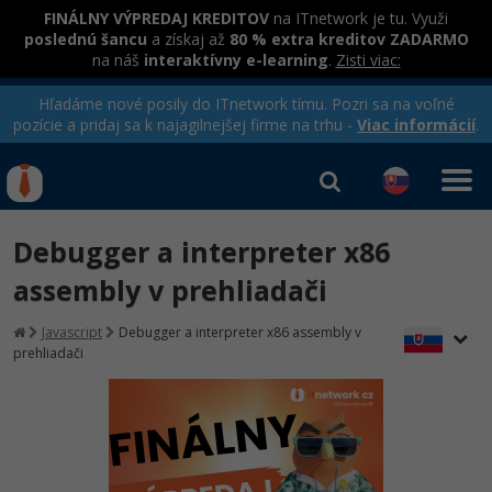
FINÁLNY VÝPREDAJ KREDITOV
na ITnetwork je tu. Využi
poslednú šancu
a získaj až
80 % extra kreditov ZADARMO
na náš
interaktívny e-learning
.
Zisti viac:
Hľadáme nové posily do ITnetwork tímu. Pozri sa na voľné
pozície a pridaj sa k najagilnejšej firme na trhu -
Viac informácií
.
Kurzy Úrad Práce
Od
0 EUR
Debugger a interpreter x86
Prihlásiť sa
|
Registrovať
IT e-learning
Rekvalifikačné kurzy
assembly v prehliadači
hradené úradom práce
Kurzy programovania
Javascript
Debugger a interpreter x86 assembly v
prehliadači
Ako začať?
-80%
Java
-80%
C# .NET