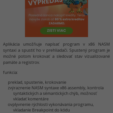
-80%
Python
-80%
JavaScript
-80%
PHP
-80%
C++
Aplikácia umožňuje napísať program v x86 NASM
syntaxi a spustiť ho v prehliadači. Spustený program je
-80%
Swift
možné potom krokovať a sledovať stav vizualizované
pamäte a registrov.
-80%
Kotlin
funkcia:
-80%
Céčko
preklad, spustenie, krokovanie
zvýraznenie NASM syntaxe x86 assembly, kontrola
VB.NET
syntaktických a sémantických chýb, možnosť
vkladať komentáre
SQL
ovplyvnenie rýchlosti vykonávania programu,
vkladanie Breakpoint do kódu
-80%