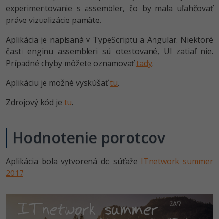
experimentovanie s assembler, čo by mala uľahčovať
-30%
Médiá
-80%
SEO
Adobe Illustrator
práve vizualizácie pamäte.
Kariéra
-30%
UX
Adobe Lightroom
Aplikácia je napísaná v TypeScriptu a Angular. Niektoré
časti enginu assembleri sú otestované, UI zatiaľ nie.
-15%
Business
Adobe XD
Prípadné chyby môžete oznamovať
tady
.
-30%
-25%
Copywriting
Aplikáciu je možné vyskúšať
tu
.
Adobe InDesign
-80%
Zdrojový kód je
tu
.
MS Office
Adobe After Effects
-80%
Google Dokumenty
Blender
Hodnotenie porotcov
Time management
Inkscape
Aplikácia bola vytvorená do súťaže
ITnetwork summer
-80%
2017
Fórum
Fotografovanie
Linux a UNIX
Video