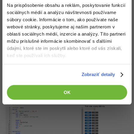
Lucie Hartingerová (9 bodov)
- Veľa pokročilých.
Na prispôsobenie obsahu a reklám, poskytovanie funkcií
Bohužiaľ nie som úplne schopná doceniť kvality
sociálnych médií a analýzu návštevnosti používame
také aplikácie, však zdrojové kódy a dokumentácia
súbory cookie. Informácie o tom, ako používate naše
vyzerá dosť prepracovane
webové stránky, poskytujeme aj našim partnerom v
Tomáš Bitter (8 bodov)
- Nepoznám žiadne iné
oblasti sociálnych médií, inzercie a analýzy. Títo partneri
podobné aplikácie, takže nemám s čím porovnávať.
môžu príslušné informácie skombinovať s ďalšími
Nemám k tomu veľmi čo vytknúť či vyzdvihnúť.
Aplikácia sa mi celkovo páči; nástroje na
údajmi, ktoré ste im poskytli alebo ktoré od vás získali,
debugovania sa proste vždy hodia, zvlášť u
keď ste používali ich služby.
Assemblera.
Zobraziť detaily
Galéria
OK