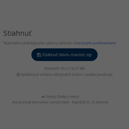
Stiahnuť
Stiahnutím nasledujúceho súboru súhlasíš s
licenčnými podmienkami
Stiahnuť davis-master.zip
Stiahnuté 35x (116.37 kB)
Aplikácia je vrátane zdrojových kódov v jazyku JavaScript
Všetky články v sekcii
Kurzy programovania v JavaScripte - Najväčší {C_A} tutorial