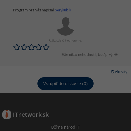
Program pre vás napísal
berykubik
Užívateľské hodnotenie:
Ešte nikto nehodnotil, buď prvý!
Aktivity
Vstúpiť do diskusie (0)
ITnetwork.sk
Učíme národ IT