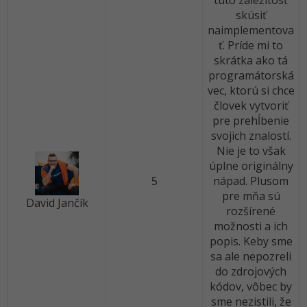
túto záležitosť
-30%
Médiá
skúsiť
-80%
SEO
Adobe Illustrator
naimplementova
Kariéra
ť. Príde mi to
-30%
UX
Adobe Lightroom
skrátka ako tá
programátorská
-15%
Business
Adobe XD
vec, ktorú si chce
človek vytvoriť
-30%
-25%
Copywriting
Adobe InDesign
pre prehĺbenie
svojich znalostí.
-80%
MS Office
Adobe After Effects
Nie je to však
úplne originálny
-80%
Google Dokumenty
5
nápad. Plusom
Blender
pre mňa sú
David Jančík
rozšírené
Time management
Inkscape
možnosti a ich
-80%
popis. Keby sme
Fórum
Fotografovanie
sa ale nepozreli
do zdrojových
Linux a UNIX
Video
kódov, vôbec by
sme nezistili, že