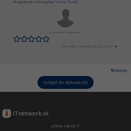
Program pre vás napísal
Ondřej Sladký
Užívateľské hodnotenie:
Ešte nikto nehodnotil, buď prvý!
...
Aktivity
Vstúpiť do diskusie (0)
ITnetwork.sk
Učíme národ IT