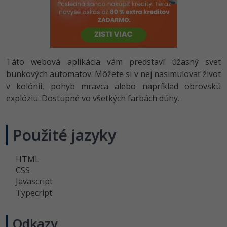
-80%
Python
-80%
JavaScript
-80%
PHP
Táto webová aplikácia vám predstaví úžasný svet
bunkových automatov. Môžete si v nej nasimulovať život
-80%
C++
v kolónii, pohyb mravca alebo napríklad obrovskú
explóziu. Dostupné vo všetkých farbách dúhy.
-80%
Swift
-80%
Použité jazyky
Kotlin
-80%
Céčko
HTML
CSS
VB.NET
Javascript
Typecript
SQL
Odkazy
-80%