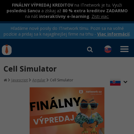
FINÁLNY VÝPREDAJ KREDITOV
na ITnetwork je tu. Využi
poslednú šancu
a získaj až
80 % extra kreditov ZADARMO
na náš
interaktívny e-learning
.
Zisti viac:
Hľadáme nové posily do ITnetwork tímu. Pozri sa na voľné
pozície a pridaj sa k najagilnejšej firme na trhu -
Viac informácií
.
Kurzy Úrad Práce
Od
0 EUR
Cell Simulator
Prihlásiť sa
|
Registrovať
IT e-learning
Rekvalifikačné kurzy
Javascript
Angular
Cell Simulator
hradené úradom práce
Kurzy programovania
Ako začať?
-80%
Java
-80%
C# .NET