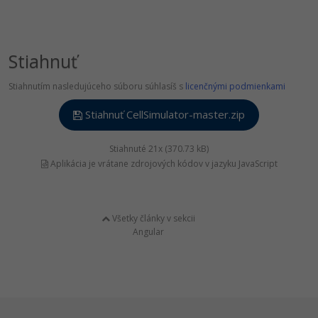
Stiahnuť
Stiahnutím nasledujúceho súboru súhlasíš s
licenčnými podmienkami
Stiahnuť CellSimulator-master.zip
Stiahnuté 21x (370.73 kB)
Aplikácia je vrátane zdrojových kódov v jazyku JavaScript
Všetky články v sekcii
Angular