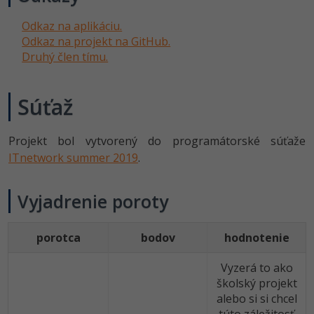
UML
Odkaz na aplikáciu.
-41%
Algoritmy
Odkaz na projekt na GitHub.
Druhý člen tímu.
-10%
Umelá inteligencia
Súťaž
Pre deti
Viac
Projekt bol vytvorený do programátorské súťaže
ITnetwork summer 2019
.
Fórum
Vyjadrenie poroty
Kurzy e-commerce
Testovanie softvéru
porotca
bodov
hodnotenie
Kurzy dizajnu
-30%
-80%
Marketing
Vyzerá to ako
HTML/CSS
Príbehy absolventov
školský projekt
-80%
alebo si si chcel
WordPress
Blog
Photoshop