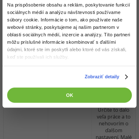
Na prispôsobenie obsahu a reklám, poskytovanie funkcií
Aplikácia vyzerá
sociálnych médií a analýzu návštevnosti používame
na prvý pohľad
súbory cookie. Informácie o tom, ako používate naše
ako jedna z
milióna
webové stránky, poskytujeme aj našim partnerom v
implementácií
oblasti sociálnych médií, inzercie a analýzy. Títo partneri
Conway 's game
môžu príslušné informácie skombinovať s ďalšími
of life, ale zdanie
údajmi, ktoré ste im poskytli alebo ktoré od vás získali,
klame. Obsahuje
keď ste používali ich služby.
veľa ďalších
variácií, ktoré
produkujú
Zobraziť detaily
najrôznejšie
8
efekty ao
OK
ktorých som
David Čapka
vôbec nevedel!
Určite to dalo
veľa práce a to
nehovorím o
ďalšom
nastavení. Malé