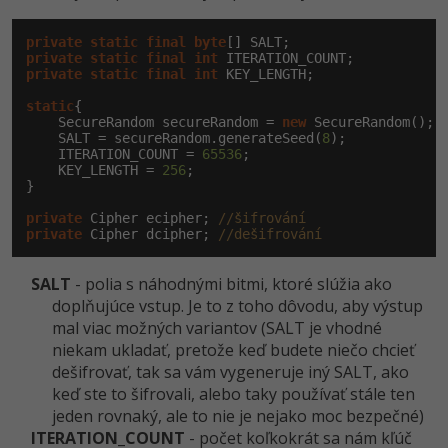
UML
-41%
private
static
final
byte
Algoritmy
private
static
final
int
private
static
final
int
 KEY_LENGTH;

-10%
Umelá inteligencia
static
{

    SecureRandom secureRandom = 
new
 SecureRandom();

    SALT = secureRandom.generateSeed(
8
);

Pre deti
    ITERATION_COUNT = 
65536
;

    KEY_LENGTH = 
256
;

}

Viac
private
 Cipher ecipher; 
//šifrování
private
 Cipher dcipher; 
Fórum
//dešifrování
SALT
- polia s náhodnými bitmi, ktoré slúžia ako
Kurzy e-commerce
doplňujúce vstup. Je to z toho dôvodu, aby výstup
mal viac možných variantov (SALT je vhodné
Testovanie softvéru
Kurzy dizajnu
niekam ukladať, pretože keď budete niečo chcieť
dešifrovať, tak sa vám vygeneruje iný SALT, ako
-30%
-80%
Marketing
HTML/CSS
Príbehy absolventov
keď ste to šifrovali, alebo taky používať stále ten
jeden rovnaký, ale to nie je nejako moc bezpečné)
-80%
WordPress
Blog
Photoshop
ITERATION_COUNT
- počet koľkokrát sa nám kľúč