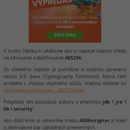
-80%
Python
-80%
JavaScript
-80%
PHP
-80%
C++
V tomto článku si ukážeme ako si napísať vlastnú triedu
na šifrovanie a dešifrovanie
AES256.
-80%
Swift
Zo všetkého najskôr je potrebné si stiahnu upravenú
-80%
Kotlin
verziu JCE (Java Cryptography Extension), ktorá rieši
problém s chybou chybného kľúča. Stiahnu môžete tu:
-80%
Céčko
http://www.oracle.com/...-432124.html
Prepíšete len existujúce súbory v priečinku
jdk \ jre \
VB.NET
lib \ security
SQL
Ako ďalší krok si vytvoríme triedu
AESEncrypter
a hneď
si definujeme pár základných premenných.
-80%