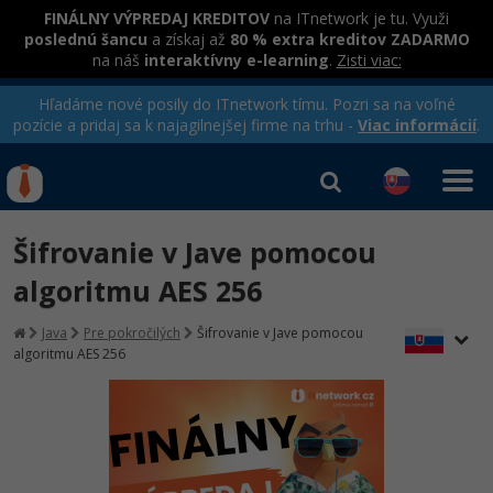
FINÁLNY VÝPREDAJ KREDITOV
na ITnetwork je tu. Využi
poslednú šancu
a získaj až
80 % extra kreditov ZADARMO
na náš
interaktívny e-learning
.
Zisti viac:
Hľadáme nové posily do ITnetwork tímu. Pozri sa na voľné
pozície a pridaj sa k najagilnejšej firme na trhu -
Viac informácií
.
Kurzy Úrad Práce
Od
0 EUR
Šifrovanie v Jave pomocou
Prihlásiť sa
|
Registrovať
IT e-learning
Rekvalifikačné kurzy
algoritmu AES 256
hradené úradom práce
Kurzy programovania
Java
Pre pokročilých
Šifrovanie v Jave pomocou
algoritmu AES 256
Ako začať?
-80%
Java
-80%
C# .NET