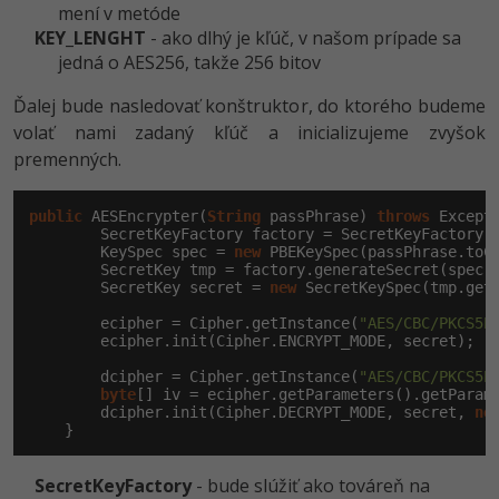
mení v metóde
-30%
Médiá
-80%
SEO
Adobe Illustrator
KEY_LENGHT
- ako dlhý je kľúč, v našom prípade sa
jedná o AES256, takže 256 bitov
Kariéra
-30%
UX
Adobe Lightroom
Ďalej bude nasledovať konštruktor, do ktorého budeme
-15%
volať nami zadaný kľúč a inicializujeme zvyšok
Business
Adobe XD
premenných.
-30%
-25%
Copywriting
Adobe InDesign
public
 AESEncrypter(
String
 passPhrase) 
throws
 Excepti
-80%
        SecretKeyFactory factory = SecretKeyFactory.
MS Office
Adobe After Effects
        KeySpec spec = 
new
 PBEKeySpec(passPhrase.toCh
        SecretKey tmp = factory.generateSecret(spec);
-80%
        SecretKey secret = 
new
 SecretKeySpec(tmp.get
Google Dokumenty
Blender
        ecipher = Cipher.getInstance(
"AES/CBC/PKCS5P
        ecipher.init(Cipher.ENCRYPT_MODE, secret);

Time management
Inkscape
        dcipher = Cipher.getInstance(
"AES/CBC/PKCS5P
-80%
Fórum
byte
[] iv = ecipher.getParameters().getParam
Fotografovanie
        dcipher.init(Cipher.DECRYPT_MODE, secret, 
ne
    }
Linux a UNIX
Video
SecretKeyFactory
- bude slúžiť ako továreň na