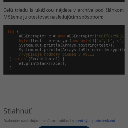
Celú triedu is ukážkou nájdete v archíve pod článkom.
Môžeme ju otestovať nasledujúcim spôsobom:
try
 {

     AESEncrypter e = 
new
 AESEncrypter(
"e8ffc7e56311
byte
[]test = e.encrypt(
new
byte
[]{
'a'
,
'h'
,
'o'
,
'
     System.out.println(Arrays.toString(test));

     System.out.println(Arrays.toString(e.decrypt(tes
//vypisuje hodnoty pismen v ASCII
 } 
catch
 (Exception e1) {

     e1.printStackTrace();

 }
Stiahnuť
Stiahnutím nasledujúceho súboru súhlasíš s
licenčnými podmienkami