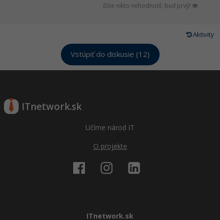
Ešte nikto nehodnotil, buď prvý!
Aktivity
Vstúpiť do diskusie (12)
ITnetwork.sk
Učíme národ IT
O projekte
ITnetwork.sk