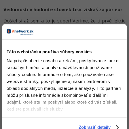
-30%
Médiá
-80%
SEO
Adobe Illustrator
Vedomosti v hodnote stoviek tisíc získaš za pár eur
Kariéra
-30%
Došiel si až sem a to je super! Veríme, že ti prvé lekcie
UX
Adobe Lightroom
ukázali niečo nového a užitočného.
-15%
Chceš v kurze pokračovať? Prejdi do
prémiové sekcie
.
Business
Adobe XD
-30%
-25%
Copywriting
Adobe InDesign
Táto webstránka používa súbory cookies
Obsah článku spadá pod licenciu
Premium
, kúpou článku súhlasíš
-80%
so
zmluvnými podmienkami
.
Na prispôsobenie obsahu a reklám, poskytovanie funkcií
MS Office
Adobe After Effects
sociálnych médií a analýzu návštevnosti používame
-80%
súbory cookie. Informácie o tom, ako používate naše
Google Dokumenty
Blender
Čo od nás v ďalších lekciách dostaneš?
webové stránky, poskytujeme aj našim partnerom v
Time management
oblasti sociálnych médií, inzercie a analýzy. Títo partneri
Inkscape
Prístup k jednotlivým lekciám podľa spôsobu
môžu príslušné informácie skombinovať s ďalšími
obstarania.
-80%
Fórum
údajmi, ktoré ste im poskytli alebo ktoré od vás získali,
Fotografovanie
Kvalitné znalosti
v oblasti IT.
keď ste používali ich služby.
Zručnosti, ktoré ti pomôžu získať vysnívanú a
Linux a UNIX
Video
dobre platenú prácu
.
Zobraziť detaily