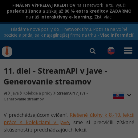
FINÁLNY VÝPREDAJ KREDITOV
na ITnetwork je tu. Využi
poslednú šancu
a získaj až
80 % extra kreditov ZADARMO
na náš
interaktívny e-learning
.
Zisti viac:
Hľadáme nové posily do ITnetwork tímu. Pozri sa na voľné
pozície a pridaj sa k najagilnejšej firme na trhu -
Viac informácií
.
Kurzy Úrad Práce
Od
0 EUR
11. diel - StreamAPI v Jave -
Prihlásiť sa
|
Registrovať
IT e-learning
Rekvalifikačné kurzy
Generovanie streamov
hradené úradom práce
Kurzy programovania
Java
Kolekcie a prúdy
StreamAPI v Jave -
Generovanie streamov
Ako začať?
-80%
V predchádzajúcom cvičení,
Riešené úlohy k 8.-10. lekcii
Java
práce s kolekciami v Jave
, sme si precvičili získané
-80%
skúsenosti z predchádzajúcich lekcií.
C# .NET