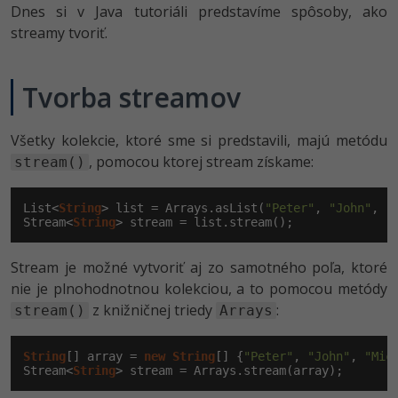
Dnes si v Java tutoriáli predstavíme spôsoby, ako
-80%
Python
streamy tvoriť.
-80%
JavaScript
Tvorba streamov
-80%
PHP
Všetky kolekcie, ktoré sme si predstavili, majú metódu
-80%
C++
, pomocou ktorej stream získame:
stream()
-80%
Swift
List<
String
> list = Arrays.asList(
"Peter"
, 
"John"
, 
"
Stream<
String
> stream = list.stream();
-80%
Kotlin
-80%
Stream je možné vytvoriť aj zo samotného poľa, ktoré
Céčko
nie je plnohodnotnou kolekciou, a to pomocou metódy
z knižničnej triedy
:
stream()
Arrays
VB.NET
SQL
String
[] array = 
new
String
[] {
"Peter"
, 
"John"
, 
"Mic
Stream<
String
> stream = Arrays.stream(array);
-80%