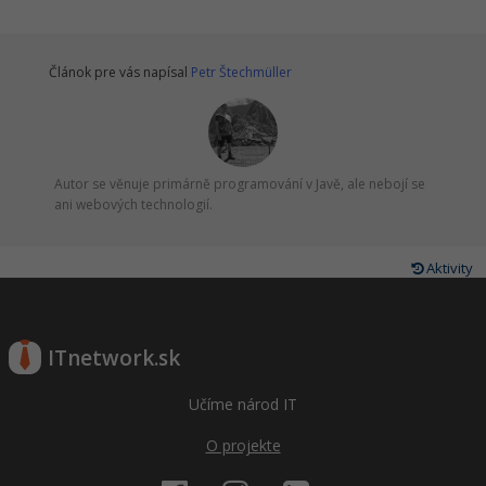
Článok pre vás napísal
Petr Štechmüller
Autor se věnuje primárně programování v Javě, ale nebojí se
ani webových technologií.
Aktivity
ITnetwork.sk
Učíme národ IT
O projekte