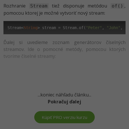
UML
Rozhranie
tiež disponuje metódou
,
Stream
of()
-41%
pomocou ktorej je možné vytvoriť nový stream:
Algoritmy
-10%
Umelá inteligencia
Stream<
String
> stream = Stream.of(
"Peter"
, 
"John"
, 
"
Pre deti
Ďalej si uvedieme zoznam generátorov číselných
streamov. Ide o pomocné metódy, pomocou ktorých
Viac
tvoríme číselné streamy:
Fórum
Kurzy e-commerce
...koniec náhľadu článku...
Testovanie softvéru
Kurzy dizajnu
Pokračuj ďalej
-30%
-80%
Marketing
HTML/CSS
Príbehy absolventov
Kúpiť PRO verziu kurzu
-80%
WordPress
Blog
Photoshop