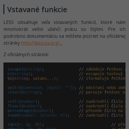
Vstavané funkcie
LESS obsahuje veľa vstavaných funkcií, ktoré nám
mnohokrát veľmi uľahčí prácu so štýlmi. Pre ich
podrobnú dokumentáciu sa môžete pozrieť na oficiálnej
stránky
http://lesscss.org/...
Z oficiálnych stránok:
escape(
@string
)
;               // 
zákóduje
 ř
etězec
p
e(
@string
)
;                    // 
escapuje
textový
 ř
%(
@string,
values...);
         // 
zformátuje
 ř
etězec
unit(
@dimension, [@unit: ""]
)
; // 
odstraní
nebo
změn
color(
@string
)
;                // 
parsuje
 ř
etězec
na
ceil(
@number
)
;                 // 
zaokrouhlí
 čí
slo
n
floor(
@number
)
;                // 
zaokrouhlí
 čí
slo
d
percentage(
@number
)
;           // 
převede
 čí
slo
na
p
round(
number, [places: 0]
)
;    // 
zaokrouhlí
 čí
slo
rgb(
@r, @g, @b
)
;                             // 
přev