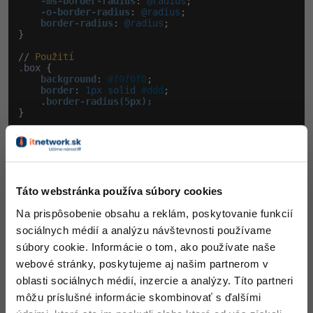
-ms-border-radius
:
 @radius
;

-o-border-radius
:
 @radius
;

border-radius
:
 @radius
;

}

// 
Použití
.box
 {

background
:
#f0f0f0
;

border
:
 1px solid 
#ddd
;

    .
}

// 
Výsledek
.box
 {

background
:
#f0f0f0
;

border
:
 1px solid 
#ddd
;

-webkit-border-radius
:
 5px
;

-moz-border-radius
:
 5px
;

Táto webstránka používa súbory cookies
-ms-border-radius
:
 5px
;

Na prispôsobenie obsahu a reklám, poskytovanie funkcií
-o-border-radius
:
 5px
;

border-radius
:
 5px
;

sociálnych médií a analýzu návštevnosti používame
}
súbory cookie. Informácie o tom, ako používate naše
webové stránky, poskytujeme aj našim partnerom v
Funkcie môžu mať aj voliteľné parametre.
oblasti sociálnych médií, inzercie a analýzy. Títo partneri
môžu príslušné informácie skombinovať s ďalšími
// 
Místo
toho
, 
abychom
použili
@x
@y
@blur
@color,
j