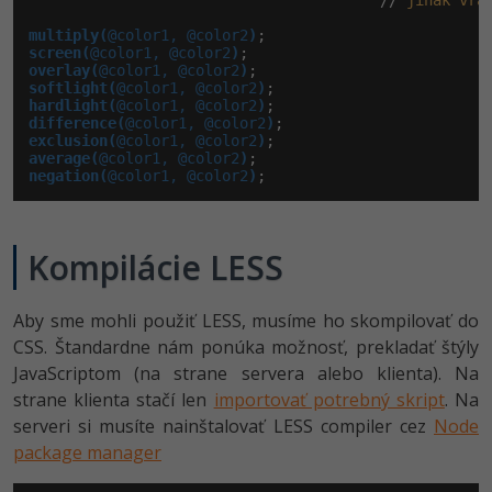
                                        // 
jinak
vrá
multiply(
@color1, @color2
)
screen(
@color1, @color2
)
overlay(
@color1, @color2
)
softlight(
@color1, @color2
)
hardlight(
@color1, @color2
)
difference(
@color1, @color2
)
exclusion(
@color1, @color2
)
average(
@color1, @color2
)
negation(
@color1, @color2
)
;
Kompilácie LESS
Aby sme mohli použiť LESS, musíme ho skompilovať do
CSS. Štandardne nám ponúka možnosť, prekladať štýly
JavaScriptom (na strane servera alebo klienta). Na
strane klienta stačí len
importovať potrebný skript
. Na
serveri si musíte nainštalovať LESS compiler cez
Node
package manager