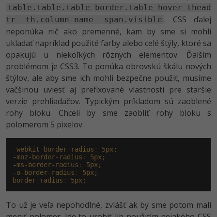
UML
Linux a UNIX
Video
table.table.table-border.table-hover thead
. CSS ďalej
-41%
tr th.column-name span.visible
Algoritmy
Siete
Ostatné
neponúka nič ako premenné, kam by sme si mohli
-10%
ukladať napríklad použité farby alebo celé štýly, ktoré sa
Umelá inteligencia
Kybernetická bezpečnost
Fórum
opakujú u niekoľkých rôznych elementov. Ďalším
problémom je CSS3. To ponúka obrovskú škálu nových
Pre deti
Elektronický podpis
Príbehy absolventov
štýlov, ale aby sme ich mohli bezpečne použiť, musíme
väčšinou uviesť aj prefixované vlastnosti pre staršie
Viac
Windows
Blog
verzie prehliadačov. Typickým príkladom sú zaoblené
rohy bloku. Chceli by sme zaobliť rohy bloku s
Médiá
Fórum
polomerom 5 pixelov.
Kariéra
-
webkit-border-radius
:
5px;
-
moz-border-radius
:
5px;
-
ms-border-radius
:
5px;
-
o-border-radius
:
5px;
border-radius
:
5px;
To už je veľa nepohodlné, zvlášť ak by sme potom mali
meniť polomer. Ide to urobiť líp použitím nejakého CSS