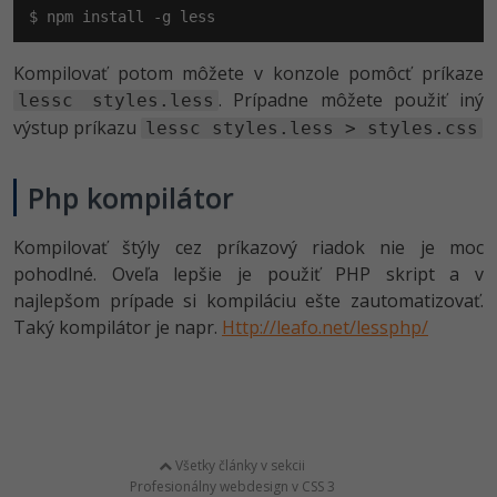
$ npm install -g less
Kompilovať potom môžete v konzole pomôcť príkaze
. Prípadne môžete použiť iný
lessc styles.less
výstup príkazu
lessc styles.less > styles.css
Php kompilátor
Kompilovať štýly cez príkazový riadok nie je moc
pohodlné. Oveľa lepšie je použiť PHP skript a v
najlepšom prípade si kompiláciu ešte zautomatizovať.
Taký kompilátor je napr.
Http://leafo.net/les­sphp/
Všetky články v sekcii
Profesionálny webdesign v CSS 3