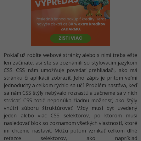
-80%
-80%
Python
WordPress
Photoshop
-80%
-30%
-80%
JavaScript
SEO
Adobe Illustrator
-80%
-30%
PHP
UX
Adobe Lightroom
-80%
-15%
C++
Business
Pokiaľ už robíte webové stránky alebo s nimi treba ešte
Adobe XD
len začínate, asi ste sa zoznámili so stylovacím jazykom
-80%
-30%
-25%
Swift
Copywriting
CSS. CSS nám umožňuje povedať prehliadači, ako má
Adobe InDesign
stránku či aplikácii zobraziť. Jeho zápis je pritom veľmi
-80%
-80%
Kotlin
MS Office
Adobe After Effects
jednoduchý a celkom rýchlo sa učí. Problém nastáva, keď
sa nám CSS štýly nebývalo rozrastú a začneme sa v nich
-80%
-80%
Céčko
Google Dokumenty
Blender
strácať. CSS totiž neponúka žiadnu možnosť, ako štýly
vnútri súboru štruktúrovať. Vždy musí byť uvedený
VB.NET
Time management
Inkscape
jeden alebo viac CSS selektorov, po ktorom musí
nasledovať blok so zoznamom všetkých vlastností, ktoré
-80%
SQL
Fórum
Fotografovanie
im chceme nastaviť. Môžu potom vznikať celkom dlhé
reťazce selektorov, ako napríklad
-80%