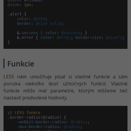
@info:
#255d86;
@size:
1px;
.alert
 {

color
:
 @info
;

border
:
 @size solid
;

    &.
success { color
:
 @success
; }

    &
.error
 { 
color
:
 @error
; 
border-size
:
 @size*2
; }

}
Funkcie
LESS nám umožňuje písať si vlastné funkcie a sám
ponúka niekoľko dosť užitočných funkcií. Vlastné
funkcie môže mať parametre, ktorým môžeme tiež
nastaviť predvolené hodnoty.
// 
LESS
funkce
.border-radius(@radius)
 {

-webkit-border-radius
:
 @radius
;

-moz-border-radius
:
 @radius
;
