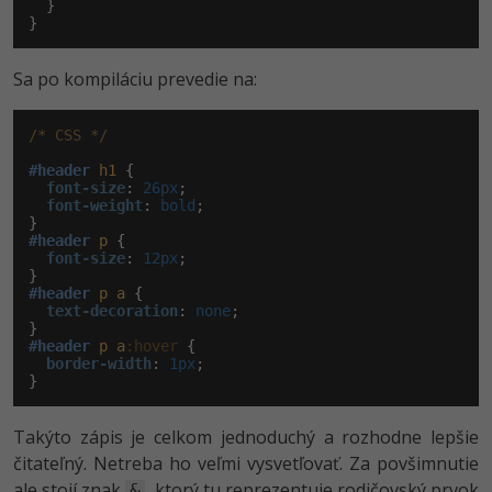
  }

}
Sa po kompiláciu prevedie na:
/* CSS */
#header
h1
 {

font-size
:
 26px
;

font-weight
:
 bold
;

#header
p
 {

font-size
:
 12px
;

#header
p
a
 {

text-decoration
:
 none
;

#header
p
a
:hover
 {

border-width
:
 1px
;

}
Takýto zápis je celkom jednoduchý a rozhodne lepšie
čitateľný. Netreba ho veľmi vysvetľovať. Za povšimnutie
ale stojí znak
, ktorý tu reprezentuje rodičovský prvok
&