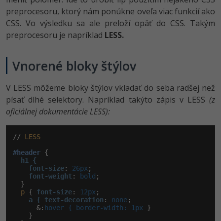
preprocesoru, ktorý nám ponúkne oveľa viac funkcií ako
CSS. Vo výsledku sa ale preloží opäť do CSS. Takým
preprocesoru je napríklad
LESS.
Vnorené bloky štýlov
V LESS môžeme bloky štýlov vkladať do seba radšej než
písať dlhé selektory. Napríklad takýto zápis v LESS
(z
oficiálnej dokumentácie LESS):
// 
LESS
#header
 {

h1 {

    font-size
:
 26px
;

font-weight
:
 bold
;

  }

p
 { 
font-size
:
 12px
;

a { text-decoration
:
 none
;

      &:
hover { border-width: 1px 
}

    }
