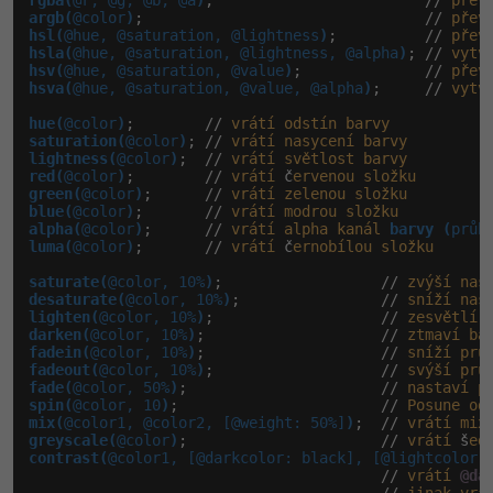
rgba(
@r, @g, @b, @a
)
;                        // 
přev
argb(
@color
)
;                                // 
přev
hsl(
@hue, @saturation, @lightness
)
;          // 
přev
hsla(
@hue, @saturation, @lightness, @alpha
)
; // 
vytv
hsv(
@hue, @saturation, @value
)
;              // 
přev
hsva(
@hue, @saturation, @value, @alpha
)
;     // 
vytv
hue(
@color
)
;        // 
vrátí
odstín
barvy
saturation(
@color
)
; // 
vrátí
nasycení
barvy
lightness(
@color
)
;  // 
vrátí
světlost
barvy
red(
@color
)
;        // 
vrátí
 č
ervenou
složku
green(
@color
)
;      // 
vrátí
zelenou
složku
blue(
@color
)
;       // 
vrátí
modrou
složku
alpha(
@color
)
;      // 
vrátí
alpha
kanál
barvy (
průh
luma(
@color
)
;       // 
vrátí
 č
ernobílou
složku
saturate(
@color, 10%
)
;                  // 
zvýší
nas
desaturate(
@color, 10%
)
;                // 
sníží
nas
lighten(
@color, 10%
)
;                   // 
zesvětlí
darken(
@color, 10%
)
;                    // 
ztmaví
ba
fadein(
@color, 10%
)
;                    // 
sníží
prů
fadeout(
@color, 10%
)
;                   // 
svýší
prů
fade(
@color, 50%
)
;                      // 
nastaví
p
spin(
@color, 10
)
;                       // 
Posune
od
mix(
@color1, @color2, [@weight: 50%]
)
;  // 
vrátí
mix
greyscale(
@color
)
;                      // 
vrátí
 š
ed
contrast(
@color1, [@darkcolor: black], [@lightcolor:
                                        // 
vrátí
@da