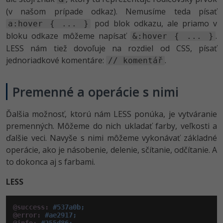
(v našom prípade odkaz). Nemusíme teda písať
pod blok odkazu, ale priamo v
a:hover { ... }
bloku odkaze môžeme napísať
.
&:hover { ... }
LESS nám tiež dovoľuje na rozdiel od CSS, písať
jednoriadkové komentáre:
.
// komentář
Premenné a operácie s nimi
Ďalšia možnosť, ktorú nám LESS ponúka, je vytváranie
premenných. Môžeme do nich ukladať farby, veľkosti a
ďalšie veci. Navyše s nimi môžeme vykonávať základné
operácie, ako je násobenie, delenie, sčítanie, odčítanie. A
to dokonca aj s farbami.
LESS
@success:
#537a0b;
@error:
#ae2917;