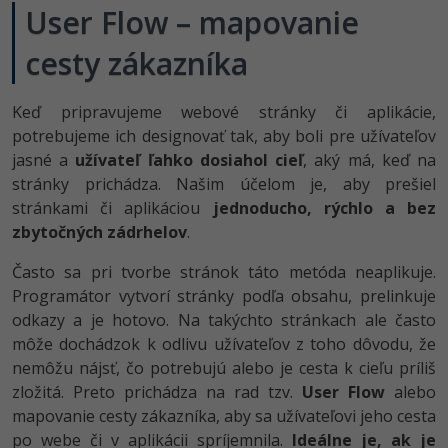
UML
Linux a UNIX
User Flow – mapovanie
-41%
Algoritmy
Siete
cesty zákazníka
-10%
Umelá inteligencia
Kybernetická bezpečnost
Keď pripravujeme webové stránky či aplikácie,
potrebujeme ich designovať tak, aby boli pre užívateľov
Pre deti
Elektronický podpis
jasné a
užívateľ ľahko dosiahol cieľ
, aký má, keď na
stránky prichádza. Našim účelom je, aby prešiel
Viac
Windows
stránkami či aplikáciou
jednoducho, rýchlo a bez
zbytočných zádrhelov
.
Fórum
Kurzy dizajnu
Často sa pri tvorbe stránok táto metóda neaplikuje.
-80%
HTML/CSS
Programátor vytvorí stránky podľa obsahu, prelinkuje
Príbehy absolventov
odkazy a je hotovo. Na takýchto stránkach ale často
-80%
Blog
Photoshop
môže dochádzok k odlivu užívateľov z toho dôvodu, že
nemôžu nájsť, čo potrebujú alebo je cesta k cieľu príliš
Médiá
-80%
Adobe Illustrator
zložitá. Preto prichádza na rad tzv.
User Flow
alebo
Kariéra
mapovanie cesty zákazníka, aby sa užívateľovi jeho cesta
-30%
Adobe Lightroom
po webe či v aplikácii spríjemnila.
Ideálne je, ak je