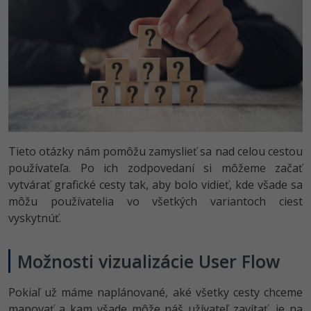
Tieto otázky nám pomôžu zamyslieť sa nad celou cestou
používateľa. Po ich zodpovedaní si môžeme začať
vytvárať grafické cesty tak, aby bolo vidieť, kde všade sa
môžu používatelia vo všetkých variantoch ciest
vyskytnúť.
Možnosti vizualizácie User Flow
Pokiaľ už máme naplánované, aké všetky cesty chceme
mapovať a kam všade môže náš užívateľ zavítať, je na