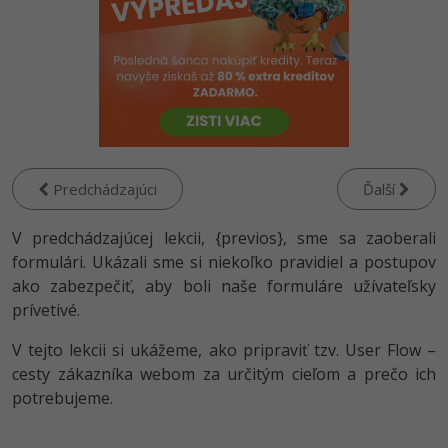
-80%
Python
WordPress
-80%
-30%
JavaScript
SEO
-80%
PHP
UX
-80%
C++
Business
Predchádzajúci
Ďalší
-80%
-30%
Swift
Copywriting
V predchádzajúcej lekcii, {previos}, sme sa zaoberali
-80%
-80%
formulári. Ukázali sme si niekoľko pravidiel a postupov
Kotlin
MS Office
ako zabezpečiť, aby boli naše formuláre užívateľsky
-80%
Céčko
prívetivé.
Google Dokumenty
V tejto lekcii si ukážeme, ako pripraviť tzv. User Flow –
VB.NET
Time management
cesty zákazníka webom za určitým cieľom a prečo ich
potrebujeme.
SQL
Fórum
-80%