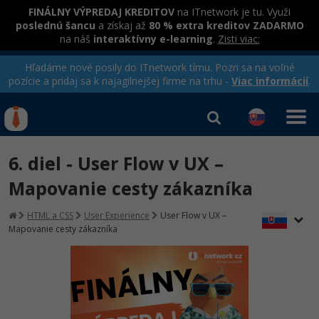
FINÁLNY VÝPREDAJ KREDITOV
na ITnetwork je tu. Využi
poslednú šancu
a získaj až
80 % extra kreditov ZADARMO
na náš
interaktívny e-learning
.
Zisti viac:
Hľadáme nové posily do ITnetwork tímu. Pozri sa na voľné
pozície a pridaj sa k najagilnejšej firme na trhu -
Viac informácií
.
Kurzy Úrad Práce
Od
0 EUR
6. diel - User Flow v UX –
Prihlásiť sa
|
Registrovať
IT e-learning
Rekvalifikačné kurzy
Mapovanie cesty zákazníka
hradené úradom práce
Kurzy programovania
HTML a CSS
User Experience
User Flow v UX –
Mapovanie cesty zákazníka
Ako začať?
Kurzy e-commerce
-80%
Java
Testovanie softvéru
-80%
-30%
C# .NET
Marketing