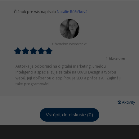
Článok pre vás napísala
Natálie Růžičková
Užívateľské hodnotenie:
1 hlasov
Autorka je odbornicí na digitální marketing, umělou
inteligenci a specializuje se také na UX/UI Design a tvorbu
webů. Její oblíbenou disciplínou je SEO a práce s AI. Zajímá ji
také programování.
Aktivity
Vstúpiť do diskusie (0)