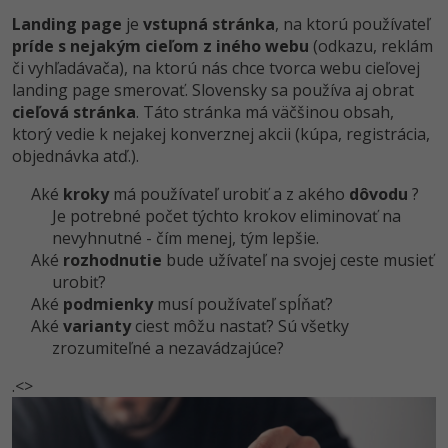
Landing page
je
vstupná stránka
, na ktorú používateľ
príde s nejakým cieľom z iného webu
(odkazu, reklám
či vyhľadávača), na ktorú nás chce tvorca webu cieľovej
landing page smerovať. Slovensky sa používa aj obrat
cieľová stránka
. Táto stránka má väčšinou obsah,
ktorý vedie k nejakej konverznej akcii (kúpa, registrácia,
objednávka atď.).
Aké
kroky
má používateľ urobiť a z akého
dôvodu
?
Je potrebné počet týchto krokov eliminovať na
nevyhnutné - čím menej, tým lepšie.
Aké
rozhodnutie
bude užívateľ na svojej ceste musieť
urobiť?
Aké
podmienky
musí používateľ spĺňať?
Aké
varianty
ciest môžu nastať? Sú všetky
zrozumiteľné a nezavádzajúce?
.<>