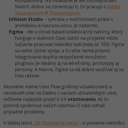
kompatibilný. Na ovládanie je ale zložitejšia ako
Sketch, dobre sa zorientujú tí, čo pracujú s
Adobe
Illustratorom
či
Photoshopom
InVision Studio
– vyhráva v možnostiach práce s
animáciou a časovou osou. Je zadarmo.
Figma
- ide o cloud-based kolaboračný nástroj, ktorý
funguje v reálnom čase, takže na projekte môže
súčasne pracovať niekoľko ľudí (teda až 100). Figma
sa veľmi rýchlo vyvíja, a čo ešte nemá priamo
integrované dopĺňa nespočetné množstvo
pluginov. Je ideálny aj na wireframy, prototypy aj
persony. A hlavne, Figma sa dá dobre využívať aj vo
free režime.
Akonáhle máme User Flow graficky vizualizovaný a
nezabudli sme na žiadnu z variant užívateľských ciest,
môžeme najlepšie prejsť k ich
otestovaniu
. Až to
potvrdí správnosť našich návrhov či nám odhalí
prípadné problémy.
V ďalšej lekcii,
UX: Navigačné menu
, si povieme niekoľko