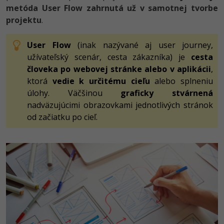
metóda User Flow zahrnutá už v samotnej tvorbe
-15%
Adobe XD
projektu
.
-25%
Adobe InDesign
User Flow
(inak nazývané aj user journey,
užívateľský scenár, cesta zákazníka) je
cesta
Adobe After Effects
človeka po webovej stránke alebo v aplikácii
,
ktorá
vedie k určitému cieľu
alebo splneniu
-80%
Blender
úlohy. Väčšinou
graficky stvárnená
nadväzujúcimi obrazovkami jednotlivých stránok
Inkscape
od začiatku po cieľ.
-80%
Fotografovanie
Video
Ostatné
Fórum