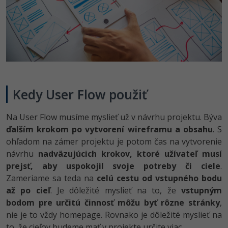
Kedy User Flow použiť
Na User Flow musíme myslieť už v návrhu projektu. Býva
ďalším krokom po vytvorení wireframu a obsahu
. S
ohľadom na zámer projektu je potom čas na vytvorenie
návrhu
nadväzujúcich krokov, ktoré užívateľ musí
prejsť, aby uspokojil svoje potreby či ciele
.
Zameriame sa teda na
celú cestu od vstupného bodu
až po cieľ
. Je dôležité myslieť na to, že
vstupným
bodom pre určitú činnosť môžu byť rôzne stránky
,
nie je to vždy homepage. Rovnako je dôležité myslieť na
to, že cieľov budeme mať v projekte určite viac.