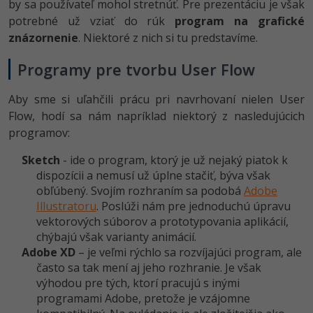
by sa používateľ mohol stretnúť. Pre prezentáciu je však
potrebné už vziať do rúk
program na grafické
znázornenie
. Niektoré z nich si tu predstavíme.
Programy pre tvorbu User Flow
Aby sme si uľahčili prácu pri navrhovaní nielen User
Flow, hodí sa nám napríklad niektorý z nasledujúcich
programov:
Sketch
- ide o program, ktorý je už nejaký piatok k
dispozícii a nemusí už úplne stačiť, býva však
obľúbený. Svojím rozhraním sa podobá
Adobe
Illustratoru
. Poslúži nám pre jednoduchú úpravu
vektorových súborov a prototypovania aplikácií,
chýbajú však varianty animácií.
Adobe XD
– je veľmi rýchlo sa rozvíjajúci program, ale
často sa tak mení aj jeho rozhranie. Je však
výhodou pre tých, ktorí pracujú s inými
programami Adobe, pretože je vzájomne