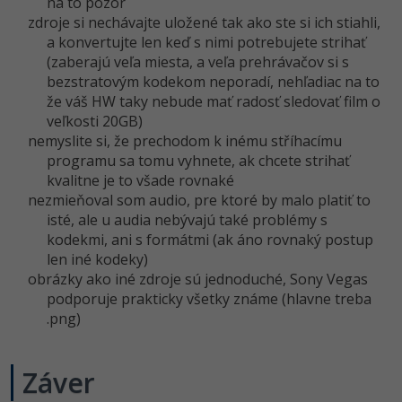
na to pozor
zdroje si nechávajte uložené tak ako ste si ich stiahli,
a konvertujte len keď s nimi potrebujete strihať
(zaberajú veľa miesta, a veľa prehrávačov si s
bezstratovým kodekom neporadí, nehľadiac na to
že váš HW taky nebude mať radosť sledovať film o
veľkosti 20GB)
nemyslite si, že prechodom k inému stříhacímu
programu sa tomu vyhnete, ak chcete strihať
kvalitne je to všade rovnaké
nezmieňoval som audio, pre ktoré by malo platiť to
isté, ale u audia nebývajú také problémy s
kodekmi, ani s formátmi (ak áno rovnaký postup
len iné kodeky)
obrázky ako iné zdroje sú jednoduché, Sony Vegas
podporuje prakticky všetky známe (hlavne treba
.png)
Záver