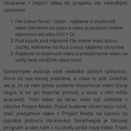
Otváranie / import videa do projektu ide niekoľkými
spôsobmi
File (vľavo hore) - Open - nájdeme si stiahnuté
video klikneme na open a video je pridané (máme
klávesovú skratku Ctrl + O)
Pod kúsok pod nápisom File máme malú ikonu
zložky, klikneme na ňu a znova nájdeme otvoríme
Nájdeme si stiahnuté video a pretiahneme video na
veľký šedý obdĺžnik vľavo hore
Samozrejme existuje ešte niekoľko ďalších spôsobov,
ktoré sú viac-menej podobné, a robia to isté. Dôležité
ale je, že sa nám týmto podarilo importovať video (Sony
Vegas si ho pri importe prezrel, a teraz s ním môže
pracovať). Toto video by teraz malo byť viditeľné v
záložke Project Media. Pokiaľ budeme chcieť niečo robiť,
stačí pretiahnuť video z Project Media na časovú os
(spodná polovica obrazovky). SonyVvegas je šikovný
program a sám nám v tú chvíľu pridá nový Video Track