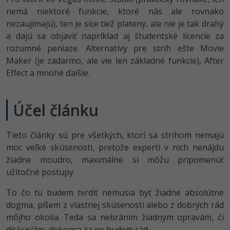
UML
Linux a UNIX
Video
nemá niektoré funkcie, ktoré nás ale rovnako
-41%
nezaujímajú), ten je síce tiež platený, ale nie je tak drahý
Algoritmy
Siete
Ostatné
a dajú sa objaviť napríklad aj študentské licencie za
-10%
rozumné peniaze. Alternatívy pre strih ešte Movie
Umelá inteligencia
Kybernetická bezpečnost
Fórum
Maker (je zadarmo, ale vie len základné funkcie), After
Effect a mnohé ďalšie.
Pre deti
Elektronický podpis
Príbehy absolventov
Viac
Windows
Blog
Účel článku
Médiá
Fórum
Tieto články sú pre všetkých, ktorí sa strihom nemajú
Kariéra
moc veľké skúsenosti, pretože experti v nich nenájdu
žiadne moudro, maximálne si môžu pripomenúť
užitočné postupy.
To čo tu budem tvrdiť nemusia byť žiadne absolútne
dogma, píšem z vlastnej skúsenosti alebo z dobrých rád
môjho okolia. Teda sa nebránim žiadnym opravám, či
diskusiám, dokonca za ne budem rád.