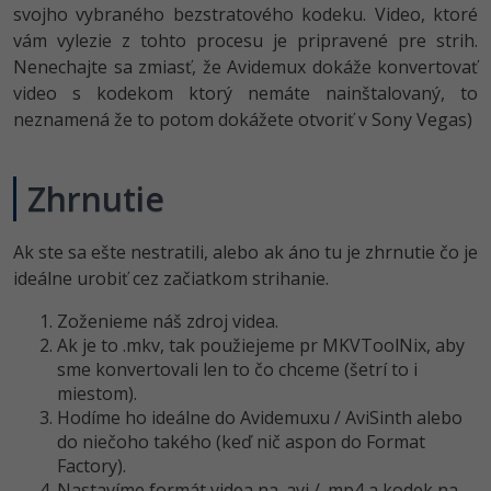
svojho vybraného bezstratového kodeku. Video, ktoré
vám vylezie z tohto procesu je pripravené pre strih.
Nenechajte sa zmiasť, že Avidemux dokáže konvertovať
video s kodekom ktorý nemáte nainštalovaný, to
neznamená že to potom dokážete otvoriť v Sony Vegas)
Zhrnutie
Ak ste sa ešte nestratili, alebo ak áno tu je zhrnutie čo je
ideálne urobiť cez začiatkom strihanie.
Zoženieme náš zdroj videa.
Ak je to .mkv, tak použiejeme pr MKVToolNix, aby
sme konvertovali len to čo chceme (šetrí to i
miestom).
Hodíme ho ideálne do Avidemuxu / AviSinth alebo
do niečoho takého (keď nič aspon do Format
Factory).
Nastavíme formát videa na .avi / .mp4 a kodek na