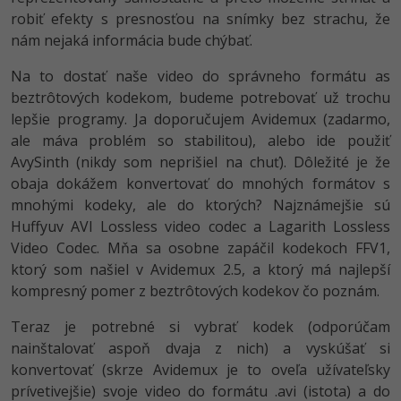
robiť efekty s presnosťou na snímky bez strachu, že
nám nejaká informácia bude chýbať.
Na to dostať naše video do správneho formátu as
beztrôtových kodekom, budeme potrebovať už trochu
lepšie programy. Ja doporučujem Avidemux (zadarmo,
ale máva problém so stabilitou), alebo ide použiť
AvySinth (nikdy som neprišiel na chuť). Dôležité je že
obaja dokážem konvertovať do mnohých formátov s
mnohými kodeky, ale do ktorých? Najznámejšie sú
Huffyuv AVI Lossless video codec a Lagarith Lossless
Video Codec. Mňa sa osobne zapáčil kodekoch FFV1,
ktorý som našiel v Avidemux 2.5, a ktorý má najlepší
kompresný pomer z beztrôtových kodekov čo poznám.
Teraz je potrebné si vybrať kodek (odporúčam
nainštalovať aspoň dvaja z nich) a vyskúšať si
konvertovať (skrze Avidemux je to oveľa užívateľsky
prívetivejšie) svoje video do formátu .avi (istota) a do