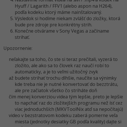
Hyuff / Lagarith / FFV1 (alebo aspon na H264),
podľa kodeku ktorý máme nainštalovaný.
Výsledok si hodíme niekam zvlášť do zložky, ktorá
bude pre zdroje pre konkrétny strih.
Konečne otvárame v Sony Vegas a začíname
strihať.
Upozornenie:
neľakajte sa toho, čo ste si teraz prečítali, vyzerá to
zložito, ale ako sa to človek raz naučí robí to
automaticky, a je to veľmi užitočný zvyk
až budete strihať trochu dlhšie, naučíte sa výnimky
kde treba nie je nutné konvertovať do bezztrátu,
ale pre začiatok všetko čo striháte doň
čím menej konverziou videa tým lepšie, preto je lepšie
to napchať raz do zložitejších programu než ísť cez
viac jednoduchších (MKVToolNix atď sa nepočítajú)
video v bezstratovom kodeku zaberá pomerne veľa
miesta (jednotky desiatky GB podľa kvality) dajte si