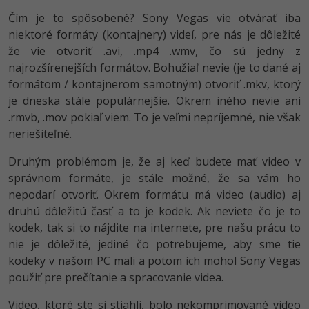
Čím je to spôsobené? Sony Vegas vie otvárať iba
niektoré formáty (kontajnery) videí, pre nás je dôležité
že vie otvoriť .avi, .mp4 .wmv, čo sú jedny z
najrozšírenejších formátov. Bohužiaľ nevie (je to dané aj
formátom / kontajnerom samotným) otvoriť .mkv, ktorý
je dneska stále populárnejšie. Okrem iného nevie ani
.rmvb, .mov pokiaľ viem. To je veľmi nepríjemné, nie však
neriešiteľné.
Druhým problémom je, že aj keď budete mať video v
správnom formáte, je stále možné, že sa vám ho
nepodarí otvoriť. Okrem formátu má video (audio) aj
druhú dôležitú časť a to je kodek. Ak neviete čo je to
kodek, tak si to nájdite na internete, pre našu prácu to
nie je dôležité, jediné čo potrebujeme, aby sme tie
kodeky v našom PC mali a potom ich mohol Sony Vegas
použiť pre prečítanie a spracovanie videa.
Video, ktoré ste si stiahli, bolo nekomprimované video