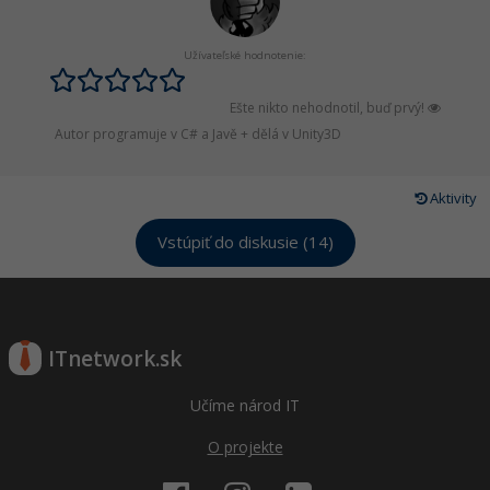
Užívateľské hodnotenie:
Ešte nikto nehodnotil, buď prvý!
Autor programuje v C# a Javě + dělá v Unity3D
Aktivity
Vstúpiť do diskusie (14)
ITnetwork.sk
Učíme národ IT
O projekte