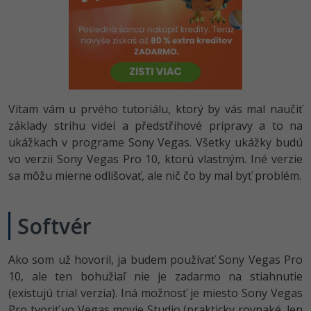
-80%
-80%
Python
WordPress
Photoshop
-80%
-30%
-80%
JavaScript
SEO
Adobe Illustrator
-80%
-30%
PHP
UX
Adobe Lightroom
Vítam vám u prvého tutoriálu, ktorý by vás mal naučiť
-80%
-15%
C++
Business
Adobe XD
základy strihu videí a předstřihové prípravy a to na
ukážkach v programe Sony Vegas. Všetky ukážky budú
-80%
-30%
-25%
Swift
Copywriting
Adobe InDesign
vo verzii Sony Vegas Pro 10, ktorú vlastným. Iné verzie
sa môžu mierne odlišovať, ale nič čo by mal byť problém.
-80%
-80%
Kotlin
MS Office
Adobe After Effects
-80%
-80%
Céčko
Google Dokumenty
Softvér
Blender
VB.NET
Time management
Inkscape
Ako som už hovoril, ja budem používať Sony Vegas Pro
10, ale ten bohužiaľ nie je zadarmo na stiahnutie
-80%
SQL
Fórum
Fotografovanie
(existujú trial verzia). Iná možnosť je miesto Sony Vegas
-80%
Pro tvoriť vo Vegas movie Studio (prakticky rovnaké, len