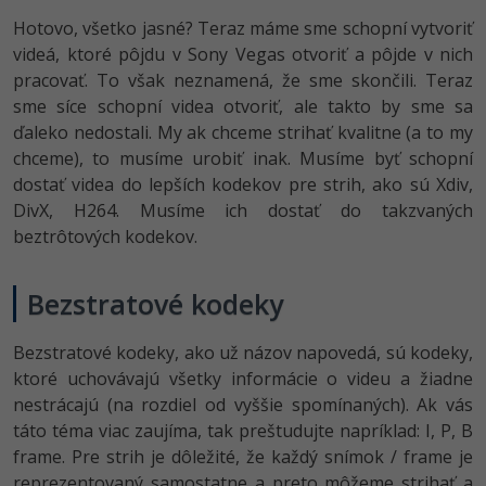
Hotovo, všetko jasné? Teraz máme sme schopní vytvoriť
videá, ktoré pôjdu v Sony Vegas otvoriť a pôjde v nich
pracovať. To však neznamená, že sme skončili. Teraz
sme síce schopní videa otvoriť, ale takto by sme sa
ďaleko nedostali. My ak chceme strihať kvalitne (a to my
chceme), to musíme urobiť inak. Musíme byť schopní
dostať videa do lepších kodekov pre strih, ako sú Xdiv,
DivX, H264. Musíme ich dostať do takzvaných
beztrôtových kodekov.
Bezstratové kodeky
Bezstratové kodeky, ako už názov napovedá, sú kodeky,
ktoré uchovávajú všetky informácie o videu a žiadne
nestrácajú (na rozdiel od vyššie spomínaných). Ak vás
táto téma viac zaujíma, tak preštudujte napríklad: I, P, B
frame. Pre strih je dôležité, že každý snímok / frame je
reprezentovaný samostatne a preto môžeme strihať a