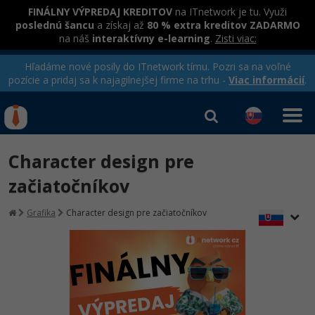
FINÁLNY VÝPREDAJ KREDITOV
na ITnetwork je tu. Využi
poslednú šancu
a získaj až
80 % extra kreditov ZADARMO
na náš
interaktívny e-learning
.
Zisti viac:
Hľadáme nové posily do ITnetwork tímu. Pozri sa na voľné
pozície a pridaj sa k najagilnejšej firme na trhu -
Viac informácií
.
Kurzy Úrad Práce
Od
0 EUR
Character design pre
Prihlásiť sa
|
Registrovať
IT e-learning
Rekvalifikačné kurzy
začiatočníkov
hradené úradom práce
Kurzy programovania
Grafika
Character design pre začiatočníkov
Ako začať?
Kurzy e-commerce
-80%
Java
Testovanie softvéru
Kurzy dizajnu
-80%
-30%
-80%
C# .NET
Marketing
HTML/CSS