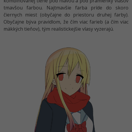
kombinovanej tiene pod hlavou a pod pramienky vlasov
tmavšou farbou. Najtmavšie farba príde do skoro
čiernych miest (obyčajne do priestoru druhej farby).
Obyčajne býva pravidlom, že čím viac farieb (a čím viac
mäkkých tieňov), tým realistickejšie vlasy vyzerajú.