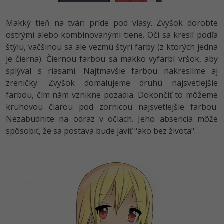
Mäkký tieň na tvári príde pod vlasy. Zvyšok dorobte
ostrými alebo kombinovanými tiene. Oči sa kreslí podľa
štýlu, väčšinou sa ale vezmú štyri farby (z ktorých jedna
je čierna). Čiernou farbou sa mäkko vyfarbí vršok, aby
splýval s riasami. Najtmavšie farbou nakreslíme aj
zreničky. Zvyšok domalujeme druhú najsvetlejšie
farbou, čím nám vznikne pozadia. Dokončiť to môžeme
kruhovou čiarou pod zornicou najsvetlejšie farbou.
Nezabudnite na odraz v očiach. Jeho absencia môže
spôsobiť, že sa postava bude javiť "ako bez života".