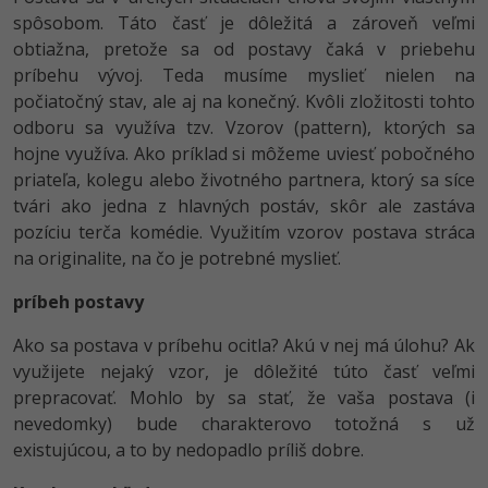
UML
Linux a UNIX
Video
spôsobom. Táto časť je dôležitá a zároveň veľmi
-41%
obtiažna, pretože sa od postavy čaká v priebehu
Algoritmy
Siete
Ostatné
príbehu vývoj. Teda musíme myslieť nielen na
-10%
počiatočný stav, ale aj na konečný. Kvôli zložitosti tohto
Umelá inteligencia
Kybernetická bezpečnost
Fórum
odboru sa využíva tzv. Vzorov (pattern), ktorých sa
hojne využíva. Ako príklad si môžeme uviesť pobočného
Pre deti
Elektronický podpis
Príbehy absolventov
priateľa, kolegu alebo životného partnera, ktorý sa síce
tvári ako jedna z hlavných postáv, skôr ale zastáva
Viac
Windows
Blog
pozíciu terča komédie. Využitím vzorov postava stráca
Médiá
na originalite, na čo je potrebné myslieť.
Fórum
Kariéra
príbeh postavy
Ako sa postava v príbehu ocitla? Akú v nej má úlohu? Ak
využijete nejaký vzor, je dôležité túto časť veľmi
prepracovať. Mohlo by sa stať, že vaša postava (i
nevedomky) bude charakterovo totožná s už
existujúcou, a to by nedopadlo príliš dobre.