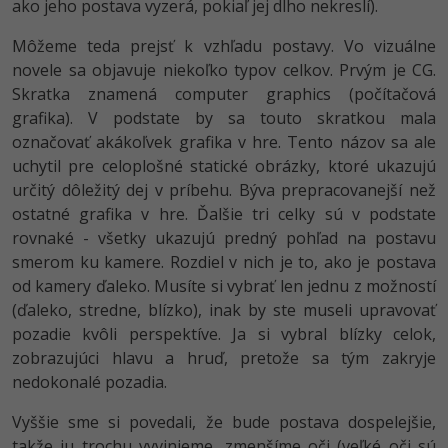
ako jeho postava vyzerá, pokiaľ jej dlho nekreslí).
Môžeme teda prejsť k vzhľadu postavy. Vo vizuálne
novele sa objavuje niekoľko typov celkov. Prvým je CG.
Skratka znamená computer graphics (počítačová
grafika). V podstate by sa touto skratkou mala
označovať akákoľvek grafika v hre. Tento názov sa ale
uchytil pre celoplošné statické obrázky, ktoré ukazujú
určitý dôležitý dej v príbehu. Býva prepracovanejší než
ostatné grafika v hre. Ďalšie tri celky sú v podstate
rovnaké - všetky ukazujú predný pohľad na postavu
smerom ku kamere. Rozdiel v nich je to, ako je postava
od kamery ďaleko. Musíte si vybrať len jednu z možností
(ďaleko, stredne, blízko), inak by ste museli upravovať
pozadie kvôli perspektíve. Ja si vybral blízky celok,
zobrazujúci hlavu a hruď, pretože sa tým zakryje
nedokonalé pozadia.
Vyššie sme si povedali, že bude postava dospelejšie,
takže ju trochu vyvinieme, zmenšíme oči (veľké oči sú