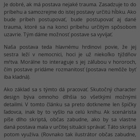
Je dobré, ak má postava nejaké trauma. Zasadzuje to do
príbehu a samozrejme do istej postavy určitú hĺbku. Ako
bude príbeh postupovať, bude postupovať aj dané
trauma, ktoré sa na konci príbehu určitým spôsobom
uzavrie. Tým dáme možnosť postave sa vyvíjať.
Naša postava teda hlavnému hrdinovi povie, že jej
sestra leží v nemocnici, hoci je už niekoľko týždňov
mŕtva. Morálne to interaguje s jej záľubou v hororoch,
čím postave pridáme rozmanitosť (postava nemôže byť
iba kladná).
Ako základ sa s týmto dá pracovať. Skutočný character
design býva omnoho dlhšia so všetkými možnými
detailmi. V tomto článku sa preto dotkneme len špičky
ľadovca, inak by to vyšlo na celú knihu. Ak scenárista
píše dlho skriptá, občas zabudne, ako by sa vlastne
daná postava mala v určitej situácii správať. Táto skriptá
potom využíva. (Rovnako tak ilustrátor občas zabudne,