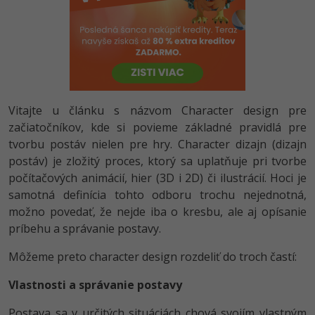
-80%
-80%
Python
WordPress
Photoshop
-80%
-30%
-80%
JavaScript
SEO
Adobe Illustrator
-80%
-30%
PHP
UX
Adobe Lightroom
Vitajte u článku s názvom Character design pre
-80%
-15%
C++
Business
Adobe XD
začiatočníkov, kde si povieme základné pravidlá pre
tvorbu postáv nielen pre hry. Character dizajn (dizajn
-80%
-30%
-25%
Swift
Copywriting
Adobe InDesign
postáv) je zložitý proces, ktorý sa uplatňuje pri tvorbe
počítačových animácií, hier (3D i 2D) či ilustrácií. Hoci je
-80%
-80%
Kotlin
MS Office
Adobe After Effects
samotná definícia tohto odboru trochu nejednotná,
-80%
možno povedať, že nejde iba o kresbu, ale aj opísanie
-80%
Céčko
Google Dokumenty
Blender
príbehu a správanie postavy.
VB.NET
Time management
Inkscape
Môžeme preto character design rozdeliť do troch častí:
-80%
SQL
Vlastnosti a správanie postavy
Fórum
Fotografovanie
-80%
Postava sa v určitých situáciách chová svojím vlastným