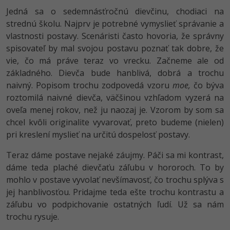
Jedná sa o sedemnásťročnú dievčinu, chodiaci na
strednú školu. Najprv je potrebné vymyslieť správanie a
vlastnosti postavy. Scenáristi často hovoria, že správny
spisovateľ by mal svojou postavu poznať tak dobre, že
vie, čo má práve teraz vo vrecku. Začneme ale od
základného. Dievča bude hanblivá, dobrá a trochu
naivný. Popisom trochu zodpovedá vzoru
moe,
čo býva
roztomilá naivné dievča, väčšinou vzhľadom vyzerá na
oveľa menej rokov, než ju naozaj je. Vzorom by som sa
chcel kvôli originalite vyvarovať, preto budeme (nielen)
pri kreslení myslieť na určitú dospelosť postavy.
Teraz dáme postave nejaké záujmy. Páči sa mi kontrast,
dáme teda plaché dievčaťu záľubu v hororoch. To by
mohlo v postave vyvolať nevšímavosť, čo trochu splýva s
jej hanblivosťou. Pridajme teda ešte trochu kontrastu a
záľubu vo podpichovanie ostatných ľudí. Už sa nám
trochu rysuje.