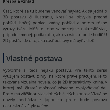
Kresba a vzhľad
Časť, ktoré sa tu budeme venovať najviac. Ak sa jedná o
3D postavu či ilustráciu, kreslí sa obvykle predné
pohľad, bočný pohľad, zadný pohľad a potom rôzne
výrazy tváre. Môžete toho samozrejme nakresliť viac,
prípadne menej, podľa toho, ako sa vám to bude hodiť. U
2D postáv ide o to, aká časť postavy má byť vidieť.
Vlastné postava
Vytvorme si teda nejakú postavu. Pre tento seriál
využijem postavu z hry, na ktoré práve pracujem. Je to
takzvaná vizuálna novela, čo je 2D interaktívny kniha, v
ktorej má čitateľ možnosť zásadne ovplyvňovať dej.
Preto má väčšinou viac dobrých či zlých koncov. Vizuálne
novely pochádza z Japonska, preto bude postava
nakreslená v štýle
anime.