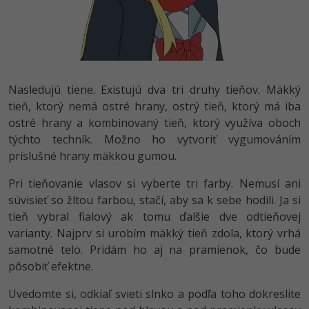
Nasledujú tiene. Existujú dva tri druhy tieňov. Mäkký
tieň, ktorý nemá ostré hrany, ostrý tieň, ktorý má iba
ostré hrany a kombinovaný tieň, ktorý využíva oboch
týchto techník. Možno ho vytvoriť vygumováním
príslušné hrany mäkkou gumou.
Pri tieňovanie vlasov si vyberte tri farby. Nemusí ani
súvisieť so žltou farbou, stačí, aby sa k sebe hodili. Ja si
tieň vybral fialový ak tomu ďalšie dve odtieňovej
varianty. Najprv si urobím mäkký tieň zdola, ktorý vrhá
samotné telo. Pridám ho aj na pramienok, čo bude
pôsobiť efektne.
Uvedomte si, odkiaľ svieti slnko a podľa toho dokreslite