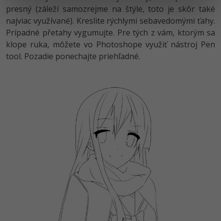
presný (záleží samozrejme na štýle, toto je skôr také
najviac využívané). Kreslite rýchlymi sebavedomými ťahy.
Prípadné přetahy vygumujte. Pre tých z vám, ktorým sa
klope ruka, môžete vo Photoshope využiť nástroj Pen
tool. Pozadie ponechajte priehľadné.