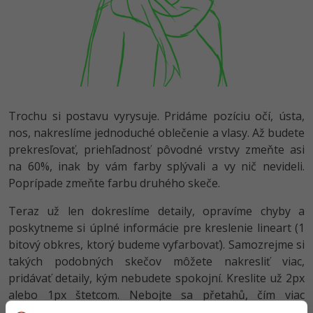
Trochu si postavu vyrysuje. Pridáme pozíciu očí, ústa,
nos, nakreslíme jednoduché oblečenie a vlasy. Až budete
prekresľovať, priehľadnosť pôvodné vrstvy zmeňte asi
na 60%, inak by vám farby splývali a vy nič nevideli.
Poprípade zmeňte farbu druhého skeče.
Teraz už len dokreslíme detaily, opravíme chyby a
poskytneme si úplné informácie pre kreslenie lineart (1
bitový obkres, ktorý budeme vyfarbovať). Samozrejme si
takých podobných skečov môžete nakresliť viac,
pridávať detaily, kým nebudete spokojní. Kreslite už 2px
alebo 1px štetcom. Nebojte sa přetahů, čím viac
informácií, tým ľahšie sa vám bude kresliť lineart. Hlavné