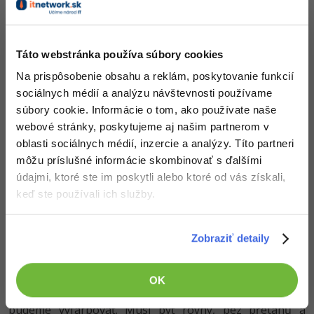
skeč si farebne odlíšime:
Táto webstránka používa súbory cookies
Na prispôsobenie obsahu a reklám, poskytovanie funkcií
sociálnych médií a analýzu návštevnosti používame
súbory cookie. Informácie o tom, ako používate naše
webové stránky, poskytujeme aj našim partnerom v
oblasti sociálnych médií, inzercie a analýzy. Títo partneri
môžu príslušné informácie skombinovať s ďalšími
údajmi, ktoré ste im poskytli alebo ktoré od vás získali,
keď ste používali ich služby.
Zobraziť detaily
OK
Ako som už povedal, lineart je jednobitovú obkres, ktorý
budeme vyfarbovať. Musí byť rovný, bez přetahů a