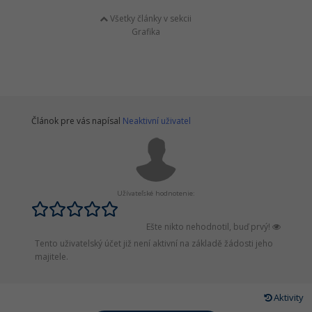
Všetky články v sekcii
Grafika
Článok pre vás napísal
Neaktivní uživatel
Užívateľské hodnotenie:
Ešte nikto nehodnotil, buď prvý!
Tento uživatelský účet již není aktivní na základě žádosti jeho
majitele.
Aktivity