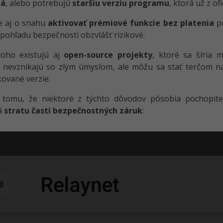
ná
, alebo potrebujú
staršiu verziu programu
, ktorá už z o
e aj o snahu
aktivovať prémiové funkcie bez platenia
po
 pohľadu bezpečnosti obzvlášť rizikové.
oho existujú aj
open-source projekty
, ktoré sa šíria m
e nevznikajú so zlým úmyslom, ale môžu sa stať terčom 
ikované verzie.
 tomu, že niektoré z týchto dôvodov pôsobia pochopiteľ
á
stratu časti bezpečnostných záruk
: