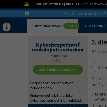
FINÁLNY VÝPREDAJ KREDITOV
na ITnetwork je
Hľadáme nové posily do ITne
KURZY ÚRAD PRÁCE
IT E-LEARNING
od
0 EUR
2. di
Kyberbezpečnosť
mobilných zariadení
Digitá
Dokonči kurz
0/10
Pre
ZAČÍT KURZ ZADARMO
V predc
Bezpečnosť na mobilných
používan
zariadeniach
V tomto
Riešené úlohy k 1. a 2. lekcii
z oficiá
Kyberbezpečnosti na mobiloch
rôznyc