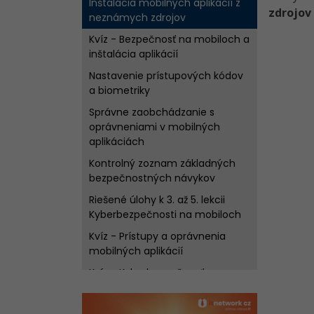
Inštalácia mobilných aplikácií z
zdrojov
neznámych zdrojov
Kvíz - Bezpečnosť na mobiloch a
inštalácia aplikácií
Nastavenie prístupových kódov
a biometriky
Správne zaobchádzanie s
oprávneniami v mobilných
aplikáciách
Kontrolný zoznam základných
bezpečnostných návykov
Riešené úlohy k 3. až 5. lekcii
Kyberbezpečnosti na mobiloch
Kvíz - Prístupy a oprávnenia
mobilných aplikácií
Kvíz - Kyberbezpečnosť na
mobilných zariadeniach
Učebná pomôcka na