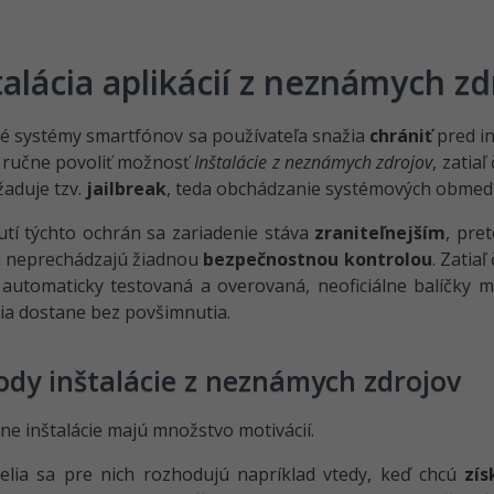
talácia aplikácií z neznámych z
é systémy smartfónov sa používateľa snažia
chrániť
pred in
 ručne povoliť možnosť
Inštalácie z neznámych zdrojov
, zatia
žaduje tzv.
jailbreak
, teda obchádzanie systémových obmed
tí týchto ochrán sa zariadenie stáva
zraniteľnejším
, pre
 neprechádzajú žiadnou
bezpečnostnou kontrolou
. Zatia
í automaticky testovaná a overovaná, neoficiálne balíčk
ia dostane bez povšimnutia.
dy inštalácie z neznámych zdrojov
lne inštalácie majú množstvo motivácií.
elia sa pre nich rozhodujú napríklad vtedy, keď chcú
zís