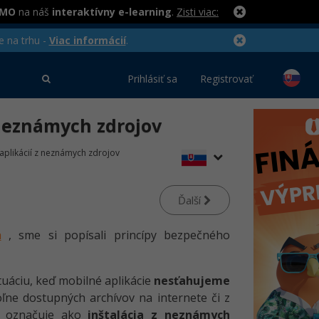
RMO
na náš
interaktívny e-learning
.
Zisti viac:
e na trhu -
Viac informácií
.
Prihlásiť sa
Registrovať
z neznámych zdrojov
 aplikácií z neznámych zdrojov
Ďalší
h
, sme si popísali princípy bezpečného
uáciu, keď mobilné aplikácie
nesťahujeme
oľne dostupných archívov na internete či z
sa označuje ako
inštalácia z neznámych