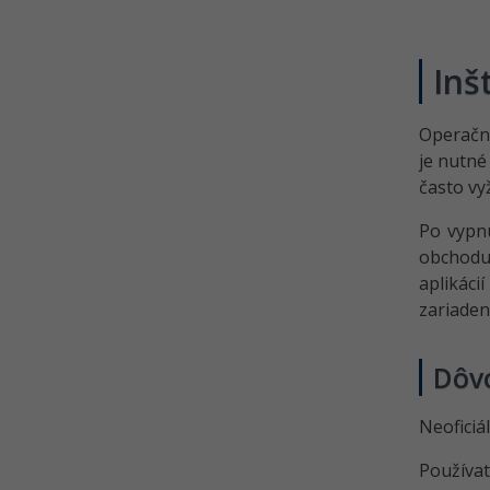
Inš
Operačn
je nutné
často vy
Po vypnu
obchodu
aplikáci
zariaden
Dôvo
Neoficiá
Používat