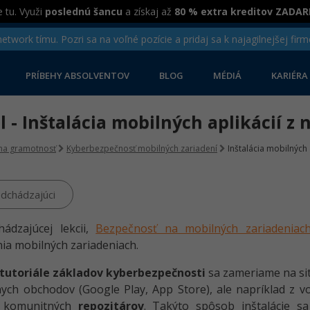
 tu. Využi
poslednú šancu
a získaj až
80 % extra kreditov ZADA
twork tímu. Pozri sa na voľné pozície a pridaj sa k najagilnejšej firm
PRÍBEHY ABSOLVENTOV
BLOG
MÉDIÁ
KARIÉRA
el - Inštalácia mobilných aplikácií 
lna gramotnosť
Kyberbezpečnosť mobilných zariadení
Inštalácia mobilných
dchádzajúci
hádzajúcej lekcii,
Bezpečnosť na mobilných zariadeniac
ia mobilných zariadeniach.
tutoriále základov kyberbezpečnosti
sa zameriame na sit
lnych obchodov (Google Play, App Store), ale napríklad z v
h komunitných
repozitárov
. Takýto spôsob inštalácie 