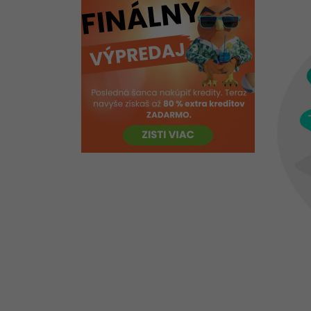
Kyberbezpečnosť na mobiloch -
Ťahák