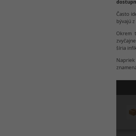
dostup
Často id
bývajú z
Okrem t
zvyčajn
šíria inf
Napriek
znamen