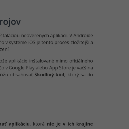
drojov
štaláciou neoverených aplikácií. V Androide
ľ čo v systéme iOS je tento proces zložitejší a
zení.
tože aplikácie inštalované mimo oficiálneho
ľ čo v Google Play alebo App Store je väčšina
y môžu obsahovať
škodlivý kód
, ktorý sa do
kať aplikáciu
, ktorá
nie je v ich krajine