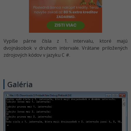
-80%
Python
-80%
JavaScript
-80%
PHP
Vypíše párne čísla z 1. intervalu, ktoré majú
-80%
dvojnásobok v druhom intervale. Vrátane priložených
C++
zdrojových kódov v jazyku C #.
-80%
Swift
-80%
Kotlin
Galéria
-80%
Céčko
VB.NET
SQL
-80%