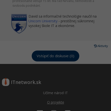
Siete
profesionálně věnuje 15 let. Má rád Nirvanu, nemovitosti a
Ostatné
svobodu podnikání.
Kybernetická bezpečnost
Fórum
David sa informačné technológie naučil na
Unicorn University
- prestížnej súkromnej
Elektronický podpis
vysokej škole IT a ekonómie.
Windows
Aktivity
Vstúpiť do diskusie (0)
ITnetwork.sk
Učíme národ IT
O projekte