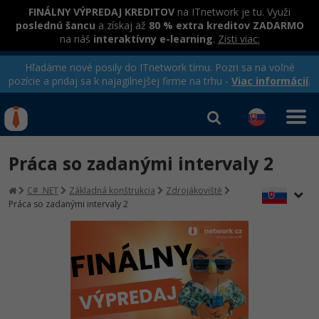
FINÁLNY VÝPREDAJ KREDITOV
na ITnetwork je tu. Využi
poslednú šancu
a získaj až
80 % extra kreditov ZADARMO
na náš
interaktívny e-learning
.
Zisti viac:
Hľadáme nové posily do ITnetwork tímu. Pozri sa na voľné
pozície a pridaj sa k najagilnejšej firme na trhu -
Viac informácií
.
Kurzy Úrad Práce
Od
0 EUR
Práca so zadanými intervaly 2
Prihlásiť sa
|
Registrovať
IT e-learning
Rekvalifikačné kurzy
C# .NET
Základná konštrukcia
Zdrojákoviště
hradené úradom práce
Práca so zadanými intervaly 2
Kurzy programovania
Ako začať?
-80%
Java
-80%
C# .NET