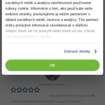
Stiahnuté 409x (23.1 kB)
sociálnych médií a analýzu návštevnosti používame
-30%
Médiá
-80%
SEO
Adobe Illustrator
Aplikácia je vrátane zdrojových kódov v jazyku C#
súbory cookie. Informácie o tom, ako používate naše
Kariéra
webové stránky, poskytujeme aj našim partnerom v
-30%
UX
Adobe Lightroom
oblasti sociálnych médií, inzercie a analýzy. Títo partneri
môžu príslušné informácie skombinovať s ďalšími
Všetky články v sekcii
-15%
Business
Adobe XD
Zdrojákoviště C # .NET - Základná konštrukcia
údajmi, ktoré ste im poskytli alebo ktoré od vás získali,
keď ste používali ich služby.
-30%
-25%
Copywriting
Adobe InDesign
-80%
MS Office
Adobe After Effects
Zobraziť detaily
-80%
Program pre vás napísal
David Hartinger
Google Dokumenty
Blender
OK
Time management
Inkscape
-80%
Fórum
Fotografovanie
Užívateľské hodnotenie:
Linux a UNIX
Video
Ešte nikto nehodnotil, buď prvý!
David je zakladatelem ITnetwork a programování se