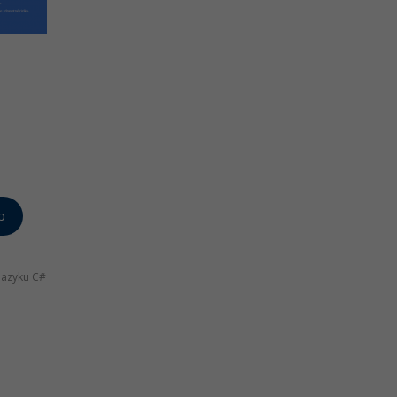
p
jazyku C#