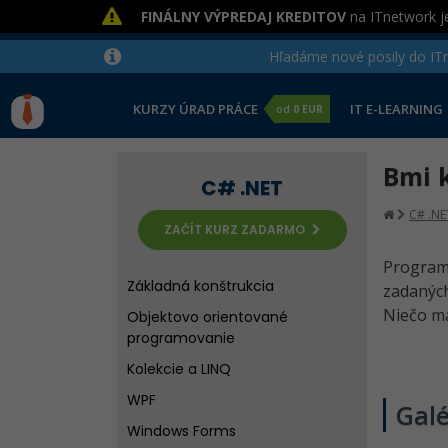
FINÁLNY VÝPREDAJ KREDITOV
na ITnetwork je
Hľadáme nové posily do ITne
KURZY ÚRAD PRÁCE
IT E-LEARNING
od
0 EUR
Bmi 
C# .NET
C# .NE
ZAČÍT KURZ ZADARMO
Program
Základná konštrukcia
zadaných
Niečo má
Objektovo orientované
programovanie
Kolekcie a LINQ
WPF
Galé
Windows Forms