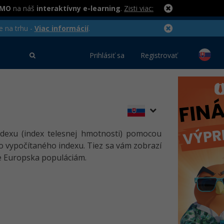
RMO
na náš
interaktívny e-learning
.
Zisti viac:
e na trhu -
Viac informácií
.
Prihlásiť sa
Registrovať
ndexu (index telesnej hmotnosti) pomocou
 vypočítaného indexu. Tiez sa vám zobrazí
re Europska populáciám.