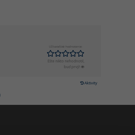
Užívateľské hodnotenie:
Ešte nikto nehodnotil,
buď prvý!
Aktivity