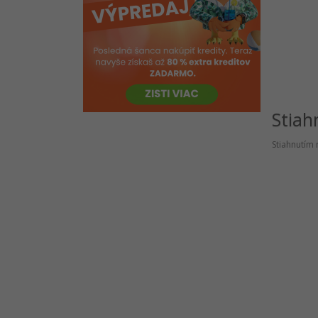
Test znalostí C # .NET online
Práce so sieťou
EF Core
Konzola
VS Code
História .NET
Stiah
Stiahnutím 