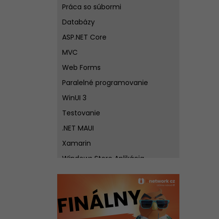
Práca so súbormi
Databázy
ASP.NET Core
MVC
Web Forms
Paralelné programovanie
WinUI 3
Testovanie
.NET MAUI
Xamarin
Windows Store Aplikácia
Visual Studio
MonoGame
Unity 3D