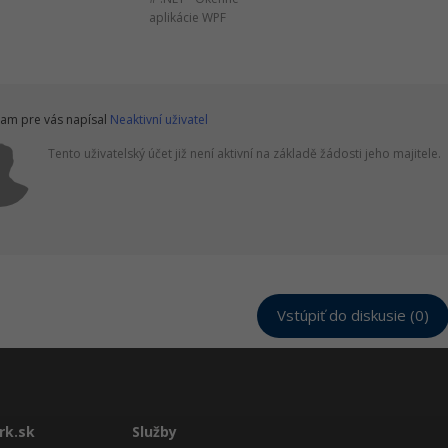
aplikácie WPF
am pre vás napísal
Neaktivní uživatel
Tento uživatelský účet již není aktivní na základě žádosti jeho majitele.
Vstúpiť do diskusie (0)
rk.sk
Služby