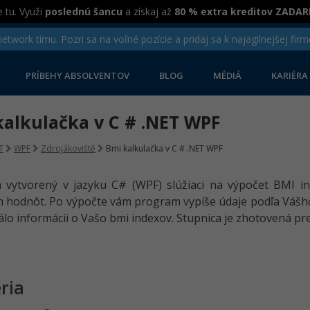
 tu. Využi
poslednú šancu
a získaj až
80 % extra kreditov ZADA
twork tímu. Pozri sa na voľné pozície a pridaj sa k najagilnejšej firm
PRÍBEHY ABSOLVENTOV
BLOG
MÉDIÁ
KARIÉRA
kalkulačka v C # .NET WPF
T
WPF
Zdrojákoviště
Bmi kalkulačka v C # .NET WPF
 vytvorený v jazyku C# (WPF) slúžiaci na výpočet BMI i
 hodnôt. Po výpočte vám program vypíše údaje podľa Vášho
lo informácii o Vašo bmi indexov. Stupnica je zhotovená p
ria