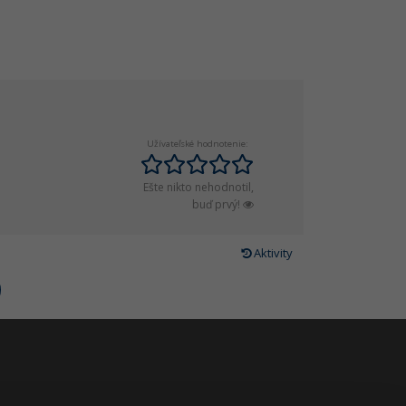
Užívateľské hodnotenie:
Ešte nikto nehodnotil,
buď prvý!
Aktivity