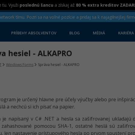
 tu. Využi
poslednú šancu
a získaj až
80 % extra kreditov ZADA
twork tímu. Pozri sa na voľné pozície a pridaj sa k najagilnejšej firm
PRÍBEHY ABSOLVENTOV
BLOG
MÉDIÁ
KARIÉRA
va hesiel - ALKAPRO
T
Windows Forms
Správa hesiel - ALKAPRO
ogram je určený hlavne pre účely výučby alebo pre inšpirác
lá a nechcú si ich písať na papier.
je napísaný v C# .NET a hesla sa zašifrovanej ukladajú 
e zahashované pomocou SHA-1, ostatné heslá sú zašifrov
iu, len nastavenie prístupového hesla po prvom spustení p