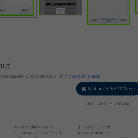
nuť
nasledujúceho súboru súhlasíš s
licenčnými podmienkami
Stiahnuť ALKAPRO.exe
Stiahnuté 947x (743.5 kB)
Všetky články v sekcii
Preskočiť článok
Okenné aplikácie v C # .NET
(neodporúčame)