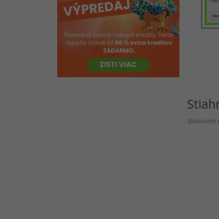
Test znalostí C # .NET online
Práce so sieťou
EF Core
Konzola
VS Code
História .NET
Stiah
Stiahnutím 