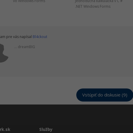
vo Windows Forms
Jednoduchá kalkulačka v C #
.NET Windows Forms
am pre vás napísal
Bl4ckout
... dreamBIG
Vstúpiť do diskusie (9)
rk.sk
Služby