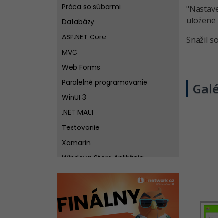
Práca so súbormi
"Nastav
uložené 
Databázy
ASP.NET Core
Snažil s
MVC
Web Forms
Paralelné programovanie
Galé
WinUI 3
.NET MAUI
Testovanie
Xamarin
Windows Store Aplikácia
Visual Studio
MonoGame
Unity 3D