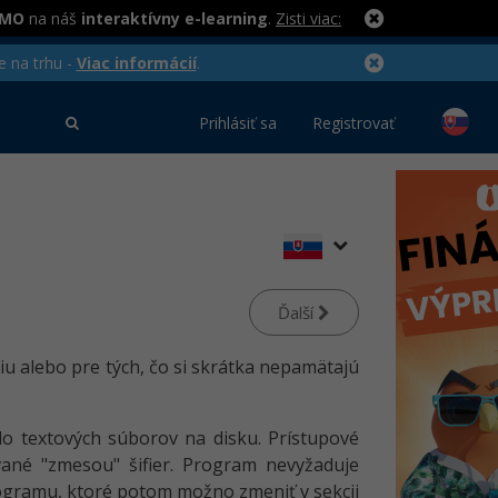
RMO
na náš
interaktívny e-learning
.
Zisti viac:
e na trhu -
Viac informácií
.
Prihlásiť sa
Registrovať
Ďalší
iu alebo pre tých, čo si skrátka nepamätajú
do textových súborov na disku. Prístupové
ané "zmesou" šifier. Program nevyžaduje
rogramu, ktoré potom možno zmeniť v sekcii