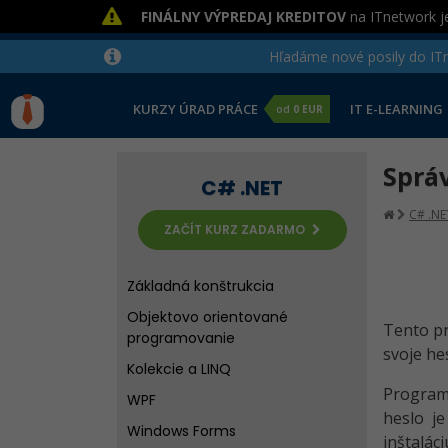
FINÁLNY VÝPREDAJ KREDITOV
na ITnetwork je
Hľadáme nové posily do ITne
KURZY ÚRAD PRÁCE
IT E-LEARNING
od
0 EUR
Sprá
C# .NET
C# .NE
ZAČÍT KURZ ZADARMO
Základná konštrukcia
Objektovo orientované
Tento pr
programovanie
svoje hes
Kolekcie a LINQ
Program 
WPF
heslo j
Windows Forms
inštalác