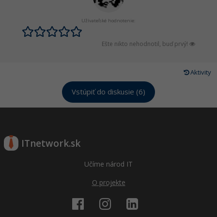
Siete
Ostatné
Užívateľské hodnotenie:
Kybernetická bezpečnost
Fórum
Ešte nikto nehodnotil, buď prvý!
Elektronický podpis
Windows
Aktivity
Vstúpiť do diskusie (6)
ITnetwork.sk
Učíme národ IT
O projekte