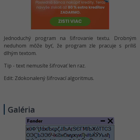
-80%
Python
-80%
JavaScript
-80%
PHP
Jednoduchý program na šifrovanie textu. Drobným
neduhom môže byť, že program zle pracuje s príliš
-80%
C++
dlhým textom.
-80%
Tip - text nemusíte šifrovať len raz.
Swift
Edit: Zdokonalený šifrovací algoritmus.
-80%
Kotlin
-80%
Céčko
Galéria
VB.NET
SQL
-80%