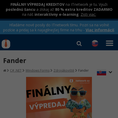
FINÁLNY VÝPREDAJ KREDITOV
na ITnetwork je tu. Využi
poslednú šancu
a získaj až
80 % extra kreditov ZADARMO
na náš
interaktívny e-learning
.
Zisti viac:
Hľadáme nové posily do ITnetwork tímu. Pozri sa na voľné
pozície a pridaj sa k najagilnejšej firme na trhu -
Viac informácií
.
Kurzy Úrad Práce
Od
0 EUR
Fander
Prihlásiť sa
|
Registrovať
IT e-learning
Rekvalifikačné kurzy
C# .NET
Windows Forms
Zdrojákoviště
Fander
hradené úradom práce
Kurzy programovania
Ako začať?
-80%
Java
-80%
C# .NET