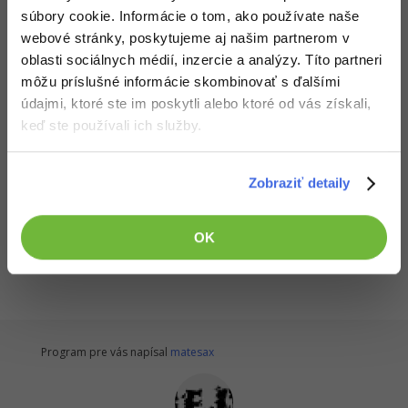
Stiahnuť
-30%
súbory cookie. Informácie o tom, ako používate naše
Médiá
-80%
SEO
Adobe Illustrator
webové stránky, poskytujeme aj našim partnerom v
Stiahnutím nasledujúceho súboru súhlasíš s
licenčnými podmienkami
Kariéra
oblasti sociálnych médií, inzercie a analýzy. Títo partneri
-30%
UX
Adobe Lightroom
môžu príslušné informácie skombinovať s ďalšími
Stiahnuť Fander.zip
-15%
údajmi, ktoré ste im poskytli alebo ktoré od vás získali,
Business
Adobe XD
keď ste používali ich služby.
Stiahnuté 359x (282.34 kB)
-30%
-25%
Aplikácia je vrátane zdrojových kódov v jazyku C#
Copywriting
Adobe InDesign
Zobraziť detaily
-80%
MS Office
Adobe After Effects
Všetky články v sekcii
-80%
Zdrojákoviště C # .NET - Okenné aplikácie Windows Forms
Google Dokumenty
OK
Blender
Time management
Inkscape
-80%
Fórum
Fotografovanie
Program pre vás napísal
matesax
Linux a UNIX
Video