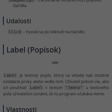
- Zarovnanie obrázku voči popisku
ImageAlign
-30%
Médiá
tlačidla.
-80%
SEO
Adobe Illustrator
Kariéra
-30%
UX
Udalosti
Adobe Lightroom
-15%
Business
Adobe XD
- Vyvolá sa po kliknutí na tlačidlo.
Click
-30%
-25%
Copywriting
Adobe InDesign
Label (Popisok)
-80%
MS Office
Adobe After Effects
-80%
Google Dokumenty
Blender
je textový popis, ktorý sa vkladá nad ostatné
Label
Time management
Inkscape
ovládacie prvky alebo vedľa nich. Užívateľ potom vie, ako
ich používať.
s textom
u textového
-80%
Label
"Jméno"
Fórum
Fotografovanie
poľa užívateľovi oznámi, že tu program očakáva meno.
Linux a UNIX
Video
Vlastnosti