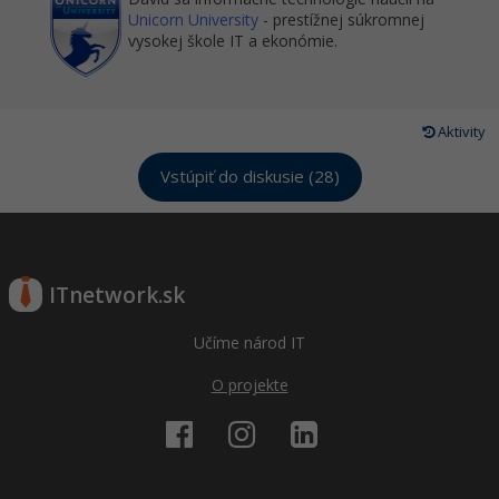
Unicorn University
- prestížnej súkromnej
vysokej škole IT a ekonómie.
Aktivity
Vstúpiť do diskusie (28)
ITnetwork.sk
Učíme národ IT
O projekte