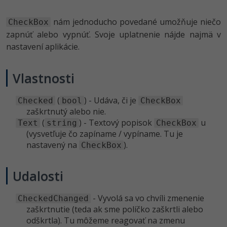
nám jednoducho povedané umožňuje niečo
CheckBox
zapnúť alebo vypnúť. Svoje uplatnenie nájde najmä v
nastavení aplikácie.
Vlastnosti
(
) - Udáva, či je
Checked
bool
CheckBox
zaškrtnutý alebo nie.
(
) - Textový popisok
u
Text
string
CheckBox
(vysvetľuje čo zapíname / vypíname. Tu je
nastavený na
).
CheckBox
Udalosti
- Vyvolá sa vo chvíli zmenenie
CheckedChanged
zaškrtnutie (teda ak sme políčko zaškrtli alebo
odškrtla). Tu môžeme reagovať na zmenu