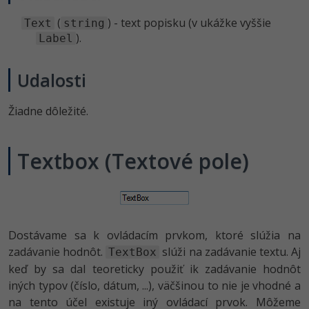
Siete
Ostatné
(
) - text popisku (v ukážke vyššie
Text
string
Kybernetická bezpečnost
Fórum
).
Label
Elektronický podpis
Udalosti
Windows
Žiadne dôležité.
Textbox (Textové pole)
Dostávame sa k ovládacím prvkom, ktoré slúžia na
zadávanie hodnôt.
slúži na zadávanie textu. Aj
TextBox
keď by sa dal teoreticky použiť ik zadávanie hodnôt
iných typov (číslo, dátum, ...), väčšinou to nie je vhodné a
na tento účel existuje iný ovládací prvok. Môžeme