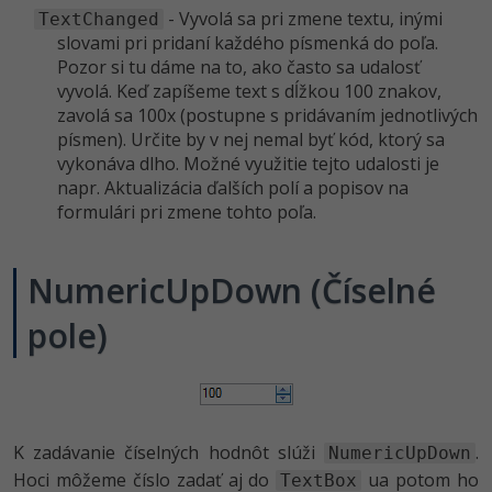
- Vyvolá sa pri zmene textu, inými
TextChanged
slovami pri pridaní každého písmenká do poľa.
Pozor si tu dáme na to, ako často sa udalosť
vyvolá. Keď zapíšeme text s dĺžkou 100 znakov,
zavolá sa 100x (postupne s pridávaním jednotlivých
písmen). Určite by v nej nemal byť kód, ktorý sa
vykonáva dlho. Možné využitie tejto udalosti je
napr. Aktualizácia ďalších polí a popisov na
formulári pri zmene tohto poľa.
NumericUpDown (Číselné
pole)
K zadávanie číselných hodnôt slúži
.
NumericUpDown
Hoci môžeme číslo zadať aj do
ua potom ho
TextBox