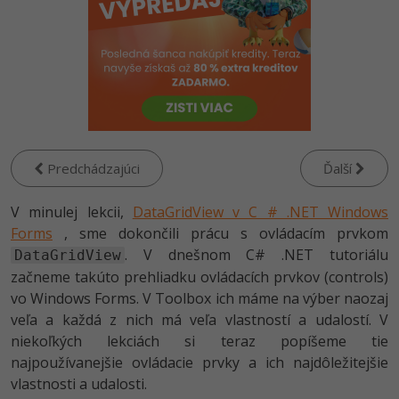
-80%
Python
-80%
JavaScript
-80%
PHP
-80%
C++
Predchádzajúci
Ďalší
-80%
Swift
V minulej lekcii,
DataGridView v C # .NET Windows
-80%
Forms
, sme dokončili prácu s ovládacím prvkom
Kotlin
. V dnešnom C# .NET tutoriálu
DataGridView
-80%
Céčko
začneme takúto prehliadku ovládacích prvkov (controls)
vo Windows Forms. V Toolbox ich máme na výber naozaj
VB.NET
veľa a každá z nich má veľa vlastností a udalostí. V
niekoľkých lekciách si teraz popíšeme tie
SQL
najpoužívanejšie ovládacie prvky a ich najdôležitejšie
vlastnosti a udalosti.
-80%