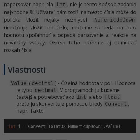
naparsovat napr. Na
, nie je tento spôsob zadania
int
najvhodnejší. Užívateľ nám totiž namiesto čísla môže do
políčka vložiť nejaký nezmysel.
NumericUpDown
umožňuje vložiť len číslo, môžeme sa teda na túto
hodnotu spoľahnúť a odpadá parsovanie a reakcie na
nevalidný vstupy. Okrem toho môžeme aj obmedziť
rozsah čísla.
Vlastnosti
(
) - Číselná hodnota v poli. Hodnota
Value
decimal
je typu
. V programoch ju budeme
decimal
častejšie potrebovať ako
alebo
,
int
float
preto ju skonvertuje pomocou triedy
,
Convert
napr. Takto:
int
 i = Convert.ToInt32(NumericUpDown1.Value);