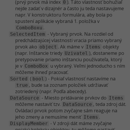
(prvý prvok má index
). Táto vlastnosť bohužiaľ
0
nejde zadať v dizajnér a často ju teda nastavujeme
napr. V konstruktoru formulára, aby bola po
spustení aplikácie vybraná 1. položka v
.
ComboBoxu
- Vybraný prvok. Na rozdiel od
SelectedItem
predchádzajúcej vlastnosti vracia priamo vybraný
prvok ako
. Ak máme v
objekty
object
Items
(napr. Inštancie triedy
), dostaneme po
Uzivatel
pretypovanie priamo inštanciu používateľa, ktorý
je v
u vybraný. Veľmi jednoducho s ním
ComboBox
môžeme ihneď pracovať.
(
) - Pokiaľ vlastnosť nastavíme na
Sorted
bool
, bude sa zoznam položiek udržiavať
true
zotriedený (napr. Podľa abecedy).
- Miesto pridávanie prvkov do
DataSource
Items
môžeme nastaviť tzv.
, teda zdroj dát.
DataSource
Ovládací prvok potom zvyčajne sám reaguje na
jeho zmeny a nemusíme meniť
.
Items
- V zdroji dát máme zvyčajne
DisplayMember
nejakú kolekciu objektov, tu môžeme nastaviť