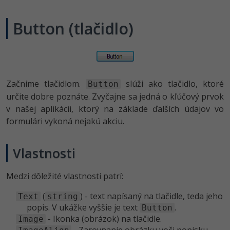
UML
-41%
Button (tlačidlo)
Algoritmy
-10%
Umelá inteligencia
Pre deti
Začnime tlačidlom.
slúži ako tlačidlo, ktoré
Button
určite dobre poznáte. Zvyčajne sa jedná o kľúčový prvok
Viac
v našej aplikácii, ktorý na základe ďalších údajov vo
formulári vykoná nejakú akciu.
Fórum
Vlastnosti
Kurzy e-commerce
Testovanie softvéru
Medzi dôležité vlastnosti patrí:
Kurzy dizajnu
-30%
-80%
Marketing
(
) - text napísaný na tlačidle, teda jeho
Text
string
HTML/CSS
Príbehy absolventov
popis. V ukážke vyššie je text
.
Button
-80%
- Ikonka (obrázok) na tlačidle.
Image
WordPress
Blog
Photoshop