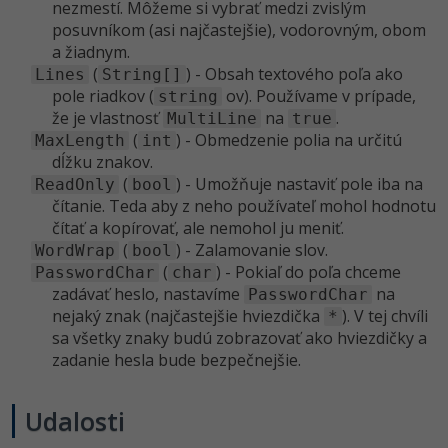
nezmestí. Môžeme si vybrať medzi zvislým
posuvníkom (asi najčastejšie), vodorovným, obom
a žiadnym.
(
) - Obsah textového poľa ako
Lines
String[]
pole riadkov (
ov). Používame v prípade,
string
že je vlastnosť
na
.
MultiLine
true
(
) - Obmedzenie polia na určitú
MaxLength
int
dĺžku znakov.
(
) - Umožňuje nastaviť pole iba na
ReadOnly
bool
čítanie. Teda aby z neho používateľ mohol hodnotu
čítať a kopírovať, ale nemohol ju meniť.
(
) - Zalamovanie slov.
WordWrap
bool
(
) - Pokiaľ do poľa chceme
PasswordChar
char
zadávať heslo, nastavíme
na
PasswordChar
nejaký znak (najčastejšie hviezdička
). V tej chvíli
*
sa všetky znaky budú zobrazovať ako hviezdičky a
zadanie hesla bude bezpečnejšie.
Udalosti