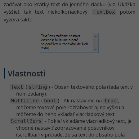
zadávať ako krátky text do jedného riadku (viz. Ukážka
vyššie), tak text niekoľkoriadkový,
potom
TextBox
vyzerá takto:
Vlastnosti
(
) - Obsah textového poľa (teda text v
Text
string
ňom zadaný).
(
) - Ak nastavíme na
,
MultiLine
bool
true
môžeme textové pole rozťahovať aj na výšku a
môžeme do neho vkladať viacriadkový text.
- Pokiaľ vkladáme viacriadkový text, je
ScrollBars
vhodné nastaviť zobrazovanie posuvníkov
(scrollbar) v prípade, že sa text do obsahu poľa