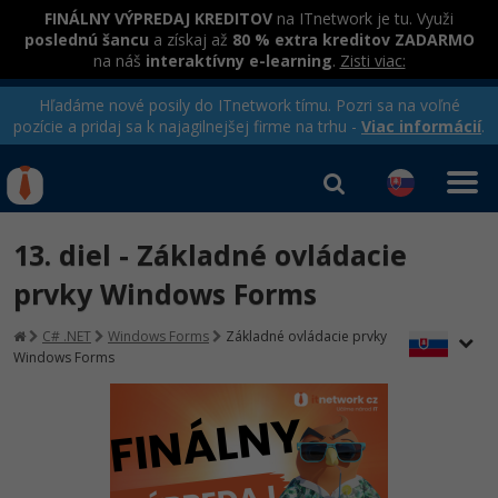
FINÁLNY VÝPREDAJ KREDITOV
na ITnetwork je tu. Využi
poslednú šancu
a získaj až
80 % extra kreditov ZADARMO
na náš
interaktívny e-learning
.
Zisti viac:
Hľadáme nové posily do ITnetwork tímu. Pozri sa na voľné
pozície a pridaj sa k najagilnejšej firme na trhu -
Viac informácií
.
Kurzy Úrad Práce
Od
0 EUR
13. diel - Základné ovládacie
Prihlásiť sa
|
Registrovať
IT e-learning
Rekvalifikačné kurzy
prvky Windows Forms
hradené úradom práce
Kurzy programovania
C# .NET
Windows Forms
Základné ovládacie prvky
Windows Forms
Ako začať?
-80%
Java
-80%
C# .NET