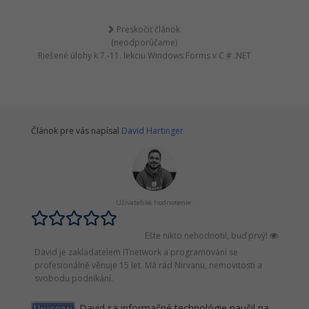
Preskočiť článok
(neodporúčame)
Riešené úlohy k 7.-11. lekciu Windows Forms v C # .NET
Článok pre vás napísal
David Hartinger
Užívateľské hodnotenie:
Ešte nikto nehodnotil, buď prvý!
David je zakladatelem ITnetwork a programování se
profesionálně věnuje 15 let. Má rád Nirvanu, nemovitosti a
svobodu podnikání.
David sa informačné technológie naučil na