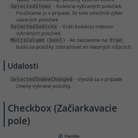
- Kolekcia vybraných položiek.
SelectedItems
Používame ju v prípade, že sme umožnili výber
viacerých položiek.
- Vráti kolekciu indexov
SelectedIndices
vybraných položiek.
(
) - Ak nastavíme na
,
MultiColumn
bool
true
budú sa položky zobrazovať vo viacerých stĺpcoch.
Udalosti
- Vyvolá sa v prípade
SelectedIndexChanged
zmeny vybrané položky.
Checkbox (Začiarkavacie
pole)