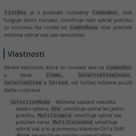
je v podstate rozbalený
, inak
ListBox
ComboBox
funguje skoro rovnako. Umožňuje nám vybrať položku
zo zoznamu. Na rozdiel od
však položiek
ComboBoxu
môžeme vybrať viac (ale nemusíme).
Vlastnosti
Okrem vlastností, ktoré sú rovnaké ako na
ComboBox
u (teda
,
,
Items
SelectedItemIndex
a
, viď. Vyššie) môžeme použiť
SelectedItem
Sorted
ďalšie rozšírené:
- Môžeme nastaviť niekoľko
SelectionMode
módov výberu.
umožňuje vybrať len jednu
One
položku,
umožňuje vybrať viac
MultiSimple
položiek naraz.
umožňuje
MultiExtended
vybrať viac a to aj pomocou klávesov Ctrl a Shift.
neumožňuje položky vyberať vôbec.
None