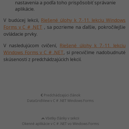
nastavenia a podľa toho prispôsobiť správanie
aplikácie.
V budúcej lekcii,
Riešené úlohy k 7.-11. lekciu Windows
Forms v C # .NET
, sa pozrieme na ďalšie, pokročilejšie
ovládacie prvky.
V nasledujúcom cvičení,
Riešené úlohy k 7.-11. lekciu
Windows Forms v C # .NET
, si precvičíme nadobudnuté
skúsenosti z predchádzajúcich lekcií.
Predchádzajúci článok
DataGridView v C # .NET Windows Forms
Všetky články v sekcii
Okenné aplikácie v C # .NET vo Windows Forms