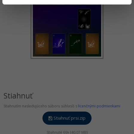
Stiahnuť
Stiahnutím nasledujúceho súboru súhlasíš s
licenčnými podmienkami
Stiahnuť prsi.zip
Stiahnuté 69x (40.07 MB)