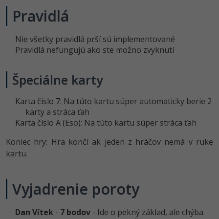
UML
Pravidlá
-41%
Algoritmy
Nie všetky pravidlá prší sú implementované
-10%
Umelá inteligencia
Pravidlá nefungujú ako ste možno zvyknutí
Pre deti
Špeciálne karty
Viac
Karta číslo 7: Na túto kartu súper automaticky berie 2
karty a stráca ťah
Fórum
Karta číslo A (Eso): Na túto kartu súper stráca ťah
Koniec hry: Hra končí ak jeden z hráčov nemá v ruke
Kurzy e-commerce
kartu.
Testovanie softvéru
Kurzy dizajnu
-30%
-80%
Vyjadrenie poroty
Marketing
HTML/CSS
Príbehy absolventov
-80%
WordPress
Blog
Photoshop
Dan Vítek
-
7 bodov
- Ide o pekný základ, ale chýba