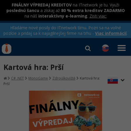
FINÁLNY VÝPREDAJ KREDITOV
na ITnetwork je tu. Využi
poslednú šancu
a získaj až
80 % extra kreditov ZADARMO
na náš
interaktívny e-learning
.
Zisti viac:
Hľadáme nové posily do ITnetwork tímu. Pozri sa na voľné
pozície a pridaj sa k najagilnejšej firme na trhu -
Viac informácií
.
Kurzy Úrad Práce
Od
0 EUR
Kartová hra: Prší
Prihlásiť sa
|
Registrovať
IT e-learning
Rekvalifikačné kurzy
C# .NET
MonoGame
Zdrojákoviště
Kartová hra:
hradené úradom práce
Prší
Kurzy programovania
Ako začať?
-80%
Java
-80%
C# .NET