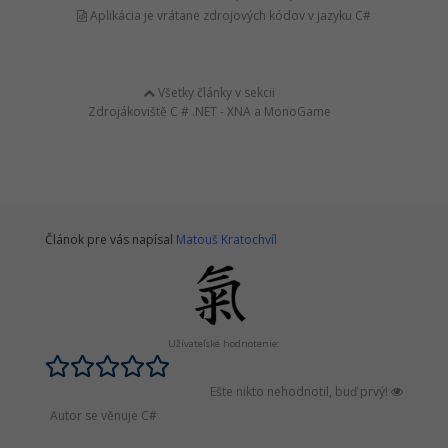
Aplikácia je vrátane zdrojových kódov v jazyku C#
Všetky články v sekcii
Zdrojákoviště C # .NET - XNA a MonoGame
Článok pre vás napísal
Matouš Kratochvíl
Užívateľské hodnotenie:
Ešte nikto nehodnotil, buď prvý!
Autor se věnuje C#