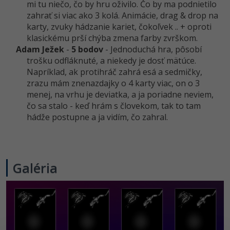
mi tu niečo, čo by hru oživilo. Čo by ma podnietilo
-30%
Médiá
-80%
SEO
zahrať si viac ako 3 kolá. Animácie, drag & drop na
Adobe Illustrator
karty, zvuky hádzanie kariet, čokoľvek .. + oproti
Kariéra
-30%
klasickému prší chýba zmena farby zvrškom.
UX
Adobe Lightroom
Adam Ježek
-
5 bodov
- Jednoduchá hra, pôsobí
-15%
trošku odfláknuté, a niekedy je dosť mätúce.
Business
Adobe XD
Napríklad, ak protihráč zahrá esá a sedmičky,
-30%
zrazu mám znenazdajky o 4 karty viac, on o 3
-25%
Copywriting
Adobe InDesign
menej, na vrhu je deviatka, a ja poriadne neviem,
čo sa stalo - keď hrám s človekom, tak to tam
-80%
MS Office
Adobe After Effects
hádže postupne a ja vidím, čo zahral.
-80%
Google Dokumenty
Blender
Time management
Inkscape
Galéria
-80%
Fórum
Fotografovanie
Linux a UNIX
Video