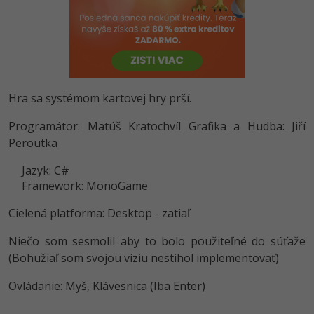
-80%
Python
-80%
JavaScript
-80%
PHP
Hra sa systémom kartovej hry prší.
-80%
C++
Programátor: Matúš Kratochvíl Grafika a Hudba: Jiří
Peroutka
-80%
Swift
Jazyk: C#
-80%
Kotlin
Framework: MonoGame
-80%
Cielená platforma: Desktop - zatiaľ
Céčko
Niečo som sesmolil aby to bolo použiteľné do súťaže
VB.NET
(Bohužiaľ som svojou víziu nestihol implementovať)
SQL
Ovládanie: Myš, Klávesnica (Iba Enter)
-80%