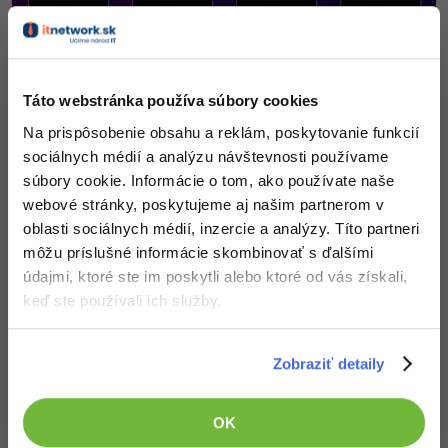
Siete
Ostatné
Kybernetická bezpečnost
Fórum
Elektronický podpis
Táto webstránka používa súbory cookies
Na prispôsobenie obsahu a reklám, poskytovanie funkcií
Windows
sociálnych médií a analýzu návštevnosti používame
súbory cookie. Informácie o tom, ako používate naše
webové stránky, poskytujeme aj našim partnerom v
oblasti sociálnych médií, inzercie a analýzy. Títo partneri
môžu príslušné informácie skombinovať s ďalšími
údajmi, ktoré ste im poskytli alebo ktoré od vás získali,
keď ste používali ich služby.
Zobraziť detaily
OK