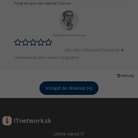
Siete
Ostatné
Program pre vás napísal
Зайчик
Kybernetická bezpečnost
Fórum
Elektronický podpis
Užívateľské hodnotenie:
Windows
Ešte nikto nehodnotil, buď prvý!
Коммунизм для нашего будущего!
Aktivity
Vstúpiť do diskusie (4)
ITnetwork.sk
Učíme národ IT