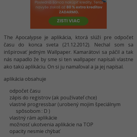
-80%
Python
-80%
JavaScript
-80%
PHP
The Apocalypse je aplikácia, ktorá slúži pre odpočet
času do konca sveta (21.12.2012). Nechal som sa
-80%
C++
inšpirovať jedným Wallpaper. Kamarátovi sa páčil a tak
nás napadlo že by sme si ten wallpaper napísali vlastne
-80%
Swift
ako takú aplikáciu. On si ju namaľoval a ja jej napísal.
-80%
aplikácia obsahuje
Kotlin
odpočet času
-80%
Céčko
zápis do registrov (ak používateľ chce)
vlastné progressbar (urobený mojim špeciálnym
VB.NET
spôsobom : D )
vlastný rám aplikácie
SQL
možnosť ukotvenia aplikácie na TOP
opacity nesmie chýbať
-80%