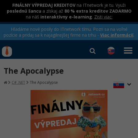
FINÁLNY VÝPREDAJ KREDITOV
na ITnetwork je tu. Využi
poslednú šancu
a získaj až
80 % extra kreditov ZADARMO
na náš
interaktívny e-learning
.
Zisti viac:
Hľadáme nové posily do ITnetwork tímu. Pozri sa na voľné
pozície a pridaj sa k najagilnejšej firme na trhu -
Viac informácií
.
Kurzy Úrad Práce
Od
0 EUR
The Apocalypse
Prihlásiť sa
|
Registrovať
IT e-learning
Rekvalifikačné kurzy
C# .NET
The Apocalypse
hradené úradom práce
Kurzy programovania
Ako začať?
-80%
Java
-80%
C# .NET