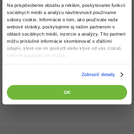
-30%
Na prispôsobenie obsahu a reklám, poskytovanie funkcií
Médiá
-80%
SEO
Adobe Illustrator
sociálnych médií a analýzu návštevnosti používame
Kariéra
súbory cookie. Informácie o tom, ako používate naše
-30%
UX
Adobe Lightroom
webové stránky, poskytujeme aj našim partnerom v
Stiahnuť
-15%
oblasti sociálnych médií, inzercie a analýzy. Títo partneri
Business
Adobe XD
môžu príslušné informácie skombinovať s ďalšími
Stiahnutím nasledujúceho súboru súhlasíš s
licenčnými podmienkami
-30%
-25%
údajmi, ktoré ste im poskytli alebo ktoré od vás získali,
Copywriting
Adobe InDesign
keď ste používali ich služby.
Stiahnuť Apocalypse.exe
-80%
MS Office
Adobe After Effects
Stiahnuté 857x (338 kB)
Zobraziť detaily
-80%
Google Dokumenty
Blender
Time management
OK
Inkscape
Všetky články v sekcii
Kurzy programovania C# .NET - Najväčší {C_A} e-learning
-80%
Fórum
Fotografovanie
Linux a UNIX
Video