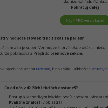
...koniec náhľadu článku...
Pokračuj ďalej
Kúpiť PRO verziu kurzu
i v hodnote stoviek tisíc získaš za pár eur
i až sem a to je super! Veríme, že ti prvé lekcie ukázali nieč
kurze pokračovať? Prejdi do
prémiové sekcie
.
nku spadá pod licenciu
Premium
, kúpou článku súhlasíš so
zmluvným
Čo od nás v ďalších lekciách dostaneš?
Prístup k jednotlivým lekciám podľa spôsobu obstarani
Kvalitné znalosti
v oblasti IT.
Zručnosti, ktoré ti pomôžu získať vysnívanú a
dobre p