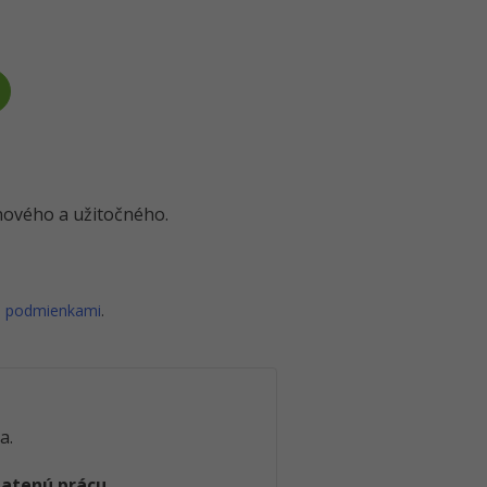
o nového a užitočného.
i podmienkami
.
a.
latenú prácu
.