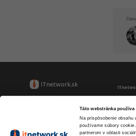
Článo
ITnetwork.sk
ITnetwo
Učíme národ IT
O projek
Reklama
Táto webstránka používa
O projekte
Vývoj sy
Na prispôsobenie obsahu a
Kontakt
používame súbory cookie.
Prevádzk
partnerom v oblasti sociál