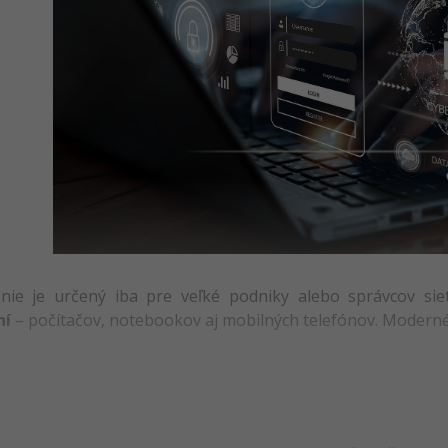
l nie je určený iba pre veľké podniky alebo správcov si
ní
– počítačov, notebookov aj mobilných telefónov. Modern