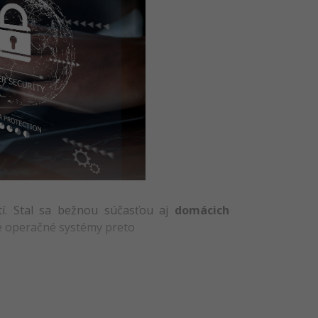
etí. Stal sa bežnou súčasťou aj
domácich
é operačné systémy preto