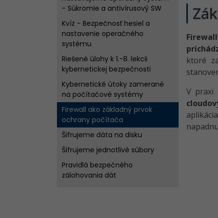
- Súkromie a antivírusový SW
Zák
Kvíz - Bezpečnosť hesiel a
nastavenie operačného
Firewall
systému
prichád
Riešené úlohy k 1.-8. lekcii
ktoré z
kybernetickej bezpečnosti
stanove
Kybernetické útoky zamerané
V praxi
na počítačové systémy
cloudov
Firewall ako základný prvok
aplikáci
ochrany počítača
napadnut
Šifrujeme dáta na disku
Šifrujeme jednotlivé súbory
Pravidlá bezpečného
zálohovania dát
Praktický postup bezpečného
zálohovania dát
Kvíz - Zabezpečenie dát