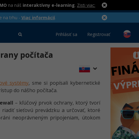
RMO
na náš
interaktívny e-learning
.
Zisti viac:
e na trhu -
Viac informácií
.
Prihlásiť sa
Registrovať
hrany počítača
ové systémy
, sme si popísali kybernetické
rístup do nášho počítača.
rewall
– kľúčový prvok ochrany, ktorý tvorí
riadiť sieťovú prevádzku a určovať, ktoré
bráni neoprávneným pripojeniam, útokom