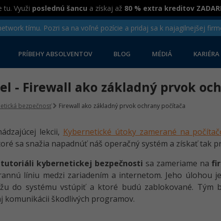
 tu. Využi
poslednú šancu
a získaj až
80 % extra kreditov ZADA
twork tímu. Pozri sa na voľné pozície a pridaj sa k najagilnejšej firm
PRÍBEHY ABSOLVENTOV
BLOG
MÉDIÁ
KARIÉRA
iel - Firewall ako základný prvok oc
etická bezpečnosť
Firewall ako základný prvok ochrany počítača
ádzajúcej lekcii,
Kybernetické útoky zamerané na počítač
toré sa snažia napadnúť náš operačný systém a získať tak p
o
tutoriáli kybernetickej bezpečnosti
sa zameriame na
fi
annú líniu medzi zariadením a internetom. Jeho úlohou je 
žu do systému vstúpiť a ktoré budú zablokované. Tým 
j komunikácii škodlivých programov.