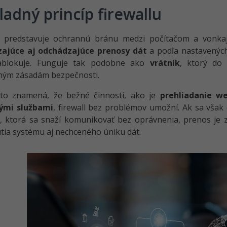
ladný princíp firewallu
predstavuje ochrannú bránu medzi počítačom a vonkajš
zajúce aj odchádzajúce prenosy dát
a podľa nastavených 
ablokuje. Funguje tak podobne ako
vrátnik
, ktorý do
ným zásadám bezpečnosti.
 to znamená, že bežné činnosti, ako je
prehliadanie w
ými službami
, firewall bez problémov umožní. Ak sa však
a, ktorá sa snaží komunikovať bez oprávnenia, prenos je 
ia systému aj nechceného úniku dát.