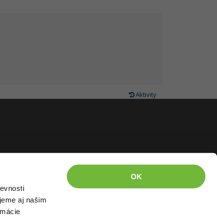
Aktivity
OK
evnosti
jeme aj našim
rmácie