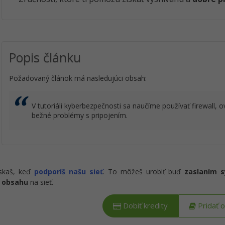
Popis článku
Požadovaný článok má nasledujúci obsah:
V tutoriáli kyberbezpečnosti sa naučíme používať firewall, ov
bežné problémy s pripojením.
ískaš, keď
podporíš našu sieť
. To môžeš urobiť buď
zaslaním 
 obsahu
na sieť.
Dobiť kredity
Pridať 