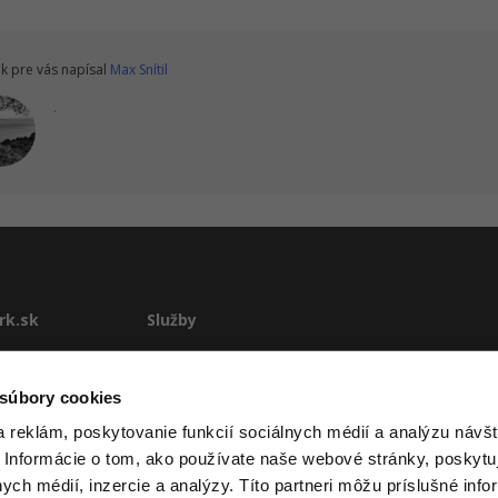
k pre vás napísal
Max Snítil
.
rk.sk
Služby
te
E-learning
Rekvalifikácie
 súbory cookies
stému
Školenia
 reklám, poskytovanie funkcií sociálnych médií a analýzu návšt
Pre firmy
 Informácie o tom, ako používate naše webové stránky, poskytu
ové podmienky
nych médií, inzercie a analýzy. Títo partneri môžu príslušné info