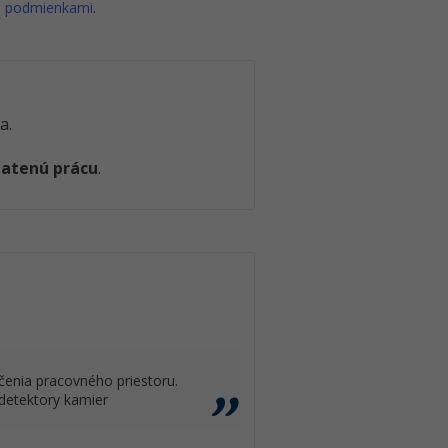
i podmienkami
.
a.
latenú prácu
.
čenia pracovného priestoru.
detektory kamier