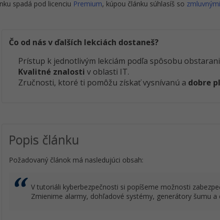
nku spadá pod licenciu
Premium
, kúpou článku súhlasíš so
zmluvným
Čo od nás v ďalších lekciách dostaneš?
Prístup k jednotlivým lekciám podľa spôsobu obstarani
Kvalitné znalosti
v oblasti IT.
Zručnosti, ktoré ti pomôžu získať vysnívanú a
dobre p
Popis článku
Požadovaný článok má nasledujúci obsah:
V tutoriáli kyberbezpečnosti si popíšeme možnosti zabezpe
Zmienime alarmy, dohľadové systémy, generátory šumu a 