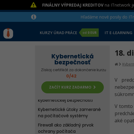
hesiel
FINÁLNY VÝPREDAJ KREDITOV
na ITnetwork je
Bezpečnosť hesla - Tvorba
hlavných hesiel
Hľadáme nové posily do ITne
Bezpečné prihlasovanie - 2FA a
viacfaktorové overovanie
KURZY ÚRAD PRÁCE
IT E-LEARNING
od
0 EUR
Nastavujeme operačný systém
- Používatelia a prihlasovanie
18. d
Kybernetická
Nastavujeme operačný systém
bezpečnosť
- Súkromie a antivírusový SW
Kybern
Získaj certifikát za dokončenie kurzu
Kvíz - Bezpečnosť hesiel a
0/42
nastavenie operačného
V predc
systému
nebezpe
ZAČÍT KURZ ZADARMO
Riešené úlohy k 1.-8. lekcii
súkromn
kybernetickej bezpečnosti
V tomt
Kybernetické útoky zamerané
predchád
na počítačové systémy
aké opat
Firewall ako základný prvok
ochrany počítača