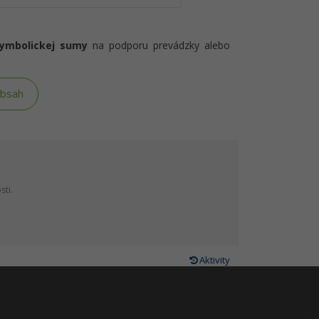
symbolickej sumy
na podporu prevádzky alebo
obsah
sti.
Aktivity