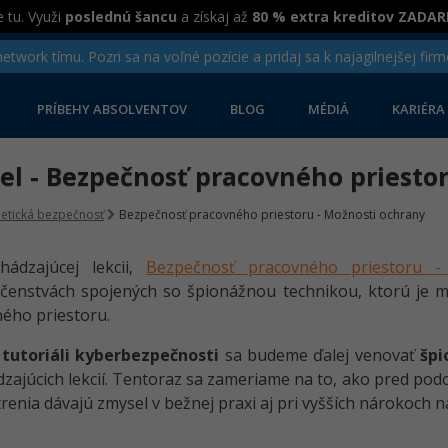
 tu. Využi
poslednú šancu
a získaj až
80 % extra kreditov ZADA
twork tímu. Pozri sa na voľné pozície a pridaj sa k najagilnejšej firm
PRÍBEHY ABSOLVENTOV
BLOG
MÉDIÁ
KARIÉRA
iel - Bezpečnosť pracovného priesto
etická bezpečnosť
Bezpečnosť pracovného priestoru - Možnosti ochrany
hádzajúcej lekcii,
Bezpečnosť pracovného priestoru 
čenstvách spojených so špionážnou technikou, ktorú je m
ého priestoru.
o
tutoriáli kyberbezpečnosti
sa budeme ďalej venovať
šp
zajúcich lekcií. Tentoraz sa zameriame na to, ako pred po
renia dávajú zmysel v bežnej praxi aj pri vyšších nárokoch n