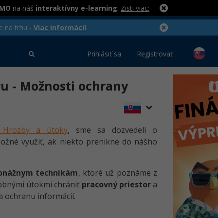
RMO
na náš
interaktívny e-learning
.
Zisti viac:
e na trhu -
Viac informácií
.
Prihlásiť sa
Registrovať
ru - Možnosti ochrany
- Hrozby a útoky
, sme sa dozvedeli o
ožné využiť, ak niekto prenikne do nášho
ionážnym technikám
, ktoré už poznáme z
dobnými útokmi chrániť
pracovný priestor
a
a ochranu informácií.