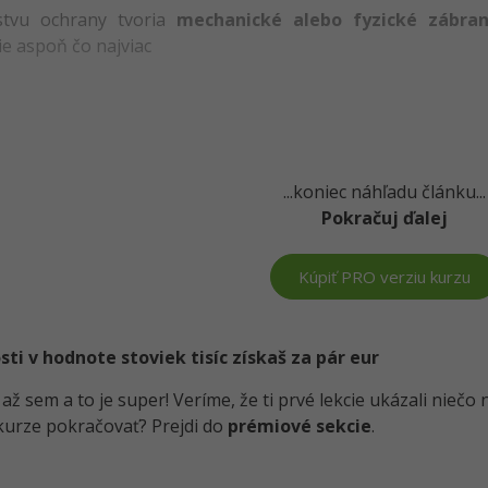
stvu ochrany tvoria
mechanické alebo fyzické zábra
e aspoň čo najviac
...koniec náhľadu článku...
Pokračuj ďalej
Kúpiť PRO verziu kurzu
i v hodnote stoviek tisíc získaš za pár eur
i až sem a to je super! Veríme, že ti prvé lekcie ukázali nieč
kurze pokračovať? Prejdi do
prémiové sekcie
.