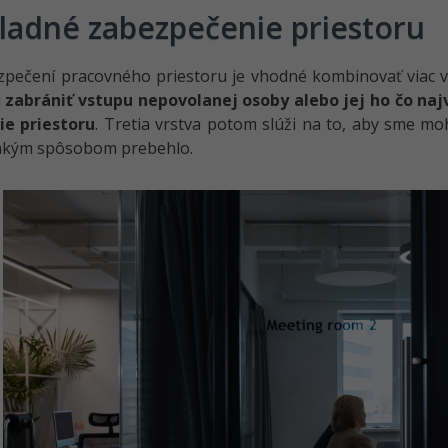
ladné zabezpečenie priestoru
zpečení pracovného priestoru je vhodné kombinovať viac v
u
zabrániť vstupu nepovolanej osoby alebo jej ho čo najv
ie priestoru
. Tretia vrstva potom slúži na to, aby sme mo
 akým spôsobom prebehlo.