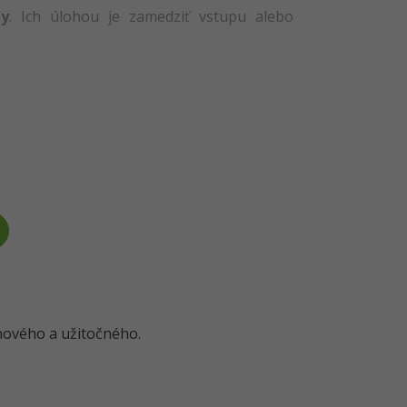
ny
. Ich úlohou je zamedziť vstupu alebo
o nového a užitočného.