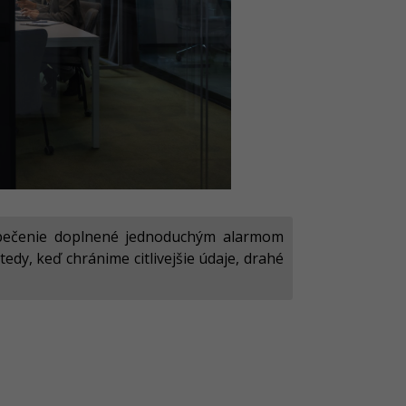
ezpečenie doplnené jednoduchým alarmom
edy, keď chránime citlivejšie údaje, drahé