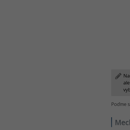
Bezpečnosť pracovného
priestoru - Možnosti ochrany
Základné bezpečnostné
opatrenia pri mobilných
telefónoch
Kvíz - Zabezpečenie e-mailu,
telefónu a pracovného priestoru
Kybernetické útoky na
sociálnych sieťach
Bezpečnosť kyberpriestoru a
anonymita na internete
Na
Bezpečnosť kyberpriestoru -
ale
Možnosti ochrany
vyb
Šifrovanie a jeho rola v
kybernetickej bezpečnosti
Poďme sa
Kvíz - Hrozby a ochrana dát
Mec
Riešené úlohy k 17.-23. lekcii
kybernetickej bezpečnosti