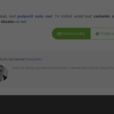
ískaš, keď
podporíš našu sieť
. To môžeš urobiť buď
zaslaním 
 obsahu
na sieť.
Dobiť kredity
Pridať 
k pre vás napísal
David Janko
Autor se věnuje poradenství převážně v oblasti kybernetické bezpečno