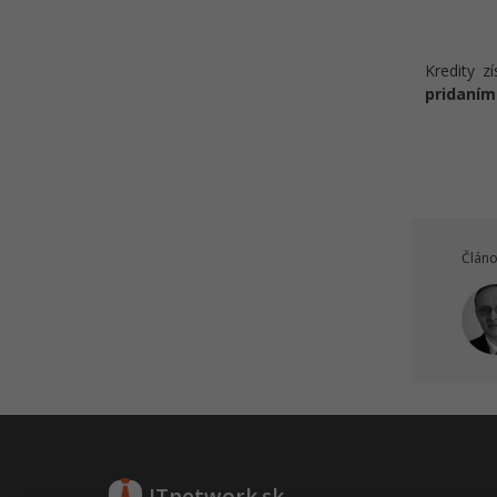
Kredity z
pridaním
Článo
ITnetwork.sk