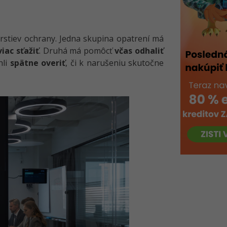
rstiev ochrany. Jedna skupina opatrení má
iac sťažiť
. Druhá má pomôcť
včas odhaliť
hli
spätne overiť
, či k narušeniu skutočne