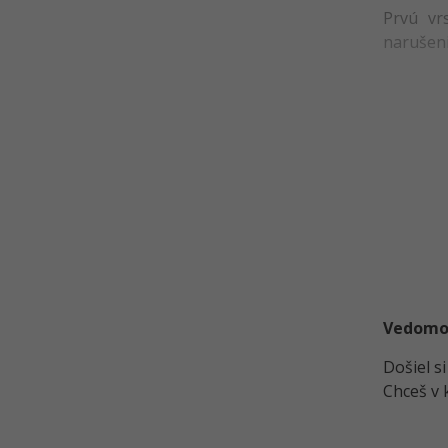
Prvú vr
Sieťová segmentácia ako základ
narušeni
bezpečnej infraštruktúry
Návrh a implementácia sieťovej
segmentácie v praxi
Monitoring a log management v
kyberbezpečnosti
Európska regulácia
kyberbezpečnosti NIS2
Kvíz - Segmentácia a úvod do
NIS2
Analýza stavu a riadenia rizík
podľa NIS2
Vedomost
Technické a organizačné
opatrenia NIS2
Došiel s
Plán reakcie na bezpečnostné
Chceš v 
incidenty
Hlásenie bezpečnostných