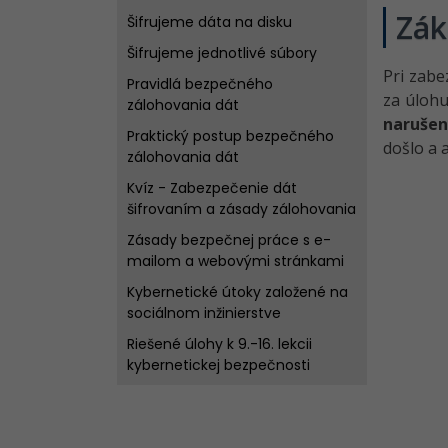
Zák
Šifrujeme dáta na disku
Šifrujeme jednotlivé súbory
Pri zabe
Pravidlá bezpečného
za úloh
zálohovania dát
narušen
Praktický postup bezpečného
došlo a
zálohovania dát
Kvíz - Zabezpečenie dát
šifrovaním a zásady zálohovania
Zásady bezpečnej práce s e-
mailom a webovými stránkami
Kybernetické útoky založené na
sociálnom inžinierstve
Riešené úlohy k 9.-16. lekcii
kybernetickej bezpečnosti
Bezpečnosť pracovného
priestoru - Hrozby a útoky