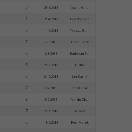
3
25.4.2018
David Har...
2
21.4.2018
Erik Bystroň
6
14.4.2018
Tereza Bu...
2
5.3.2018
Adam Black
0
2.3.2018
Radovan P...
6
26.2.2018
D0ll0k
0
24.2.2018
Jan Bartík
2
9.2.2018
Karel Kloc
9
5.2.2018
Martin Zb...
7
22.1.2018
skilledt
5
18.1.2018
Petr Marek