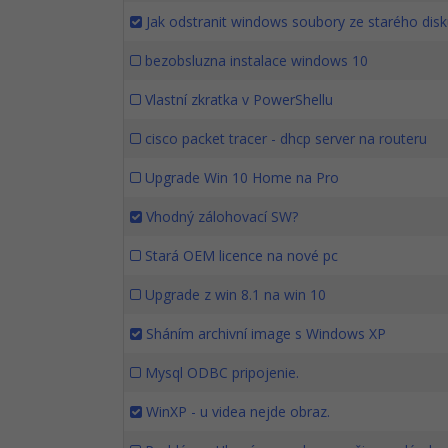
Jak odstranit windows soubory ze starého dis
bezobsluzna instalace windows 10
Vlastní zkratka v PowerShellu
cisco packet tracer - dhcp server na routeru
Upgrade Win 10 Home na Pro
Vhodný zálohovací SW?
Stará OEM licence na nové pc
Upgrade z win 8.1 na win 10
Sháním archivní image s Windows XP
Mysql ODBC pripojenie.
WinXP - u videa nejde obraz.