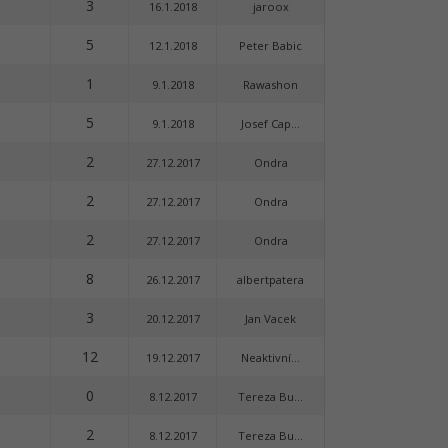
3
16.1.2018
jaroox
5
12.1.2018
Peter Babic
1
9.1.2018
Rawashon
5
9.1.2018
Josef Cap...
2
27.12.2017
Ondra
2
27.12.2017
Ondra
2
27.12.2017
Ondra
8
26.12.2017
albertpatera
3
20.12.2017
Jan Vacek
12
19.12.2017
Neaktivní...
0
8.12.2017
Tereza Bu...
2
8.12.2017
Tereza Bu...