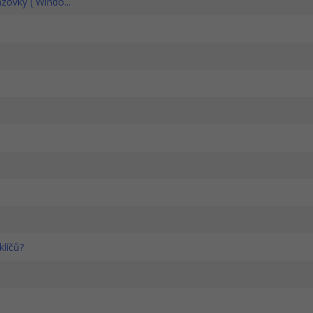
ovky ( Windo...
klíčů?