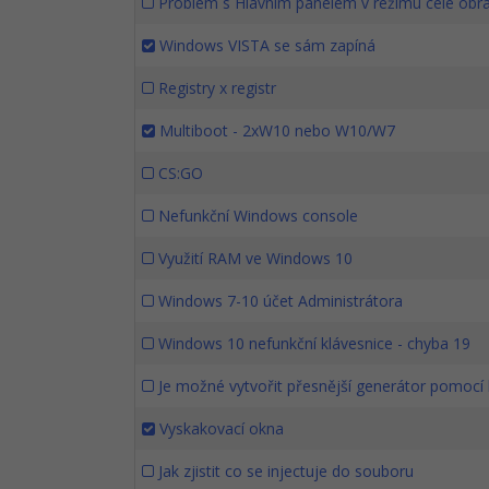
Problém s Hlavním panelem v režimu celé obraz
Windows VISTA se sám zapíná
Registry x registr
Multiboot - 2xW10 nebo W10/W7
CS:GO
Nefunkční Windows console
Využití RAM ve Windows 10
Windows 7-10 účet Administrátora
Windows 10 nefunkční klávesnice - chyba 19
Je možné vytvořit přesnější generátor pomocí 
Vyskakovací okna
Jak zjistit co se injectuje do souboru