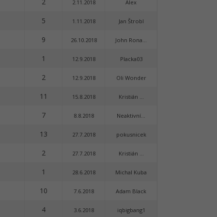
2
2.11.2018
Alex
5
1.11.2018
Jan Štrobl
9
26.10.2018
John Rona...
1
12.9.2018
Placka03
2
12.9.2018
Oli Wonder
11
15.8.2018
Kristián ...
7
8.8.2018
Neaktivní...
13
27.7.2018
pokusnicek
2
27.7.2018
Kristián ...
1
28.6.2018
Michal Kuba
10
7.6.2018
Adam Black
4
3.6.2018
iqbigbang1