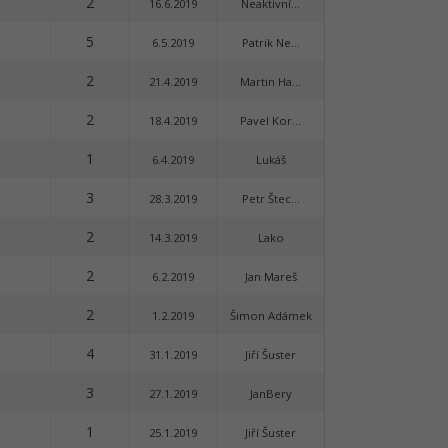
2
16.6.2019
Neaktivní...
5
6.5.2019
Patrik Ne...
2
21.4.2019
Martin Ha...
2
18.4.2019
Pavel Kor...
1
6.4.2019
Lukáš
3
28.3.2019
Petr Štec...
2
14.3.2019
Lako
2
6.2.2019
Jan Mareš
2
1.2.2019
Šimon Adámek
4
31.1.2019
Jiří Šuster
3
27.1.2019
JanBery
1
25.1.2019
Jiří Šuster