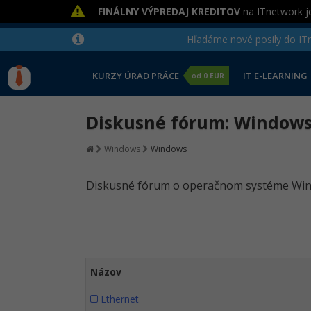
FINÁLNY VÝPREDAJ KREDITOV
na ITnetwork je
Hľadáme nové posily do ITne
KURZY ÚRAD PRÁCE
IT E-LEARNING
od
0 EUR
Diskusné fórum: Window
Windows
Windows
Diskusné fórum o operačnom systéme Window
Názov
Ethernet