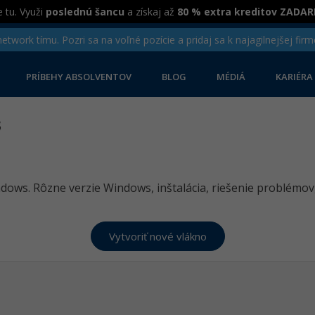
 tu. Využi
poslednú šancu
a získaj až
80 % extra kreditov ZADA
twork tímu. Pozri sa na voľné pozície a pridaj sa k najagilnejšej firm
PRÍBEHY ABSOLVENTOV
BLOG
MÉDIÁ
KARIÉRA
s
s. Rôzne verzie Windows, inštalácia, riešenie problémov, 