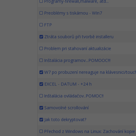
Programy-firewall,malware, atd...
Preoblémy s tiskárnou - WIn7
FTP
Ztráta souborů při tvorbě installeru
Problem pri stahovaní aktualizácie
Inštalácia programov...POMOOC!!!
W7 po probuzení nereaguje na klávesnici/tou
EXCEL - DATUM - +24 h
Inštalácia ovládačov..POMOC!!
Samovolné scrollování
Jak toto dekryptovat?
Přechod z Windows na Linux: Zachování kopi