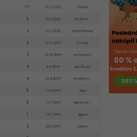
11
19.12.2022
Filmun
6
25.2.2020
Jiri Nech...
2
21.2.2020
Karel Panský
3
3.11.2019
Preedy
3
29.10.2019
veriverus11
4
6.9.2019
Jan Štrobl
4
21.8.2019
Ondřej Li...
6
17.8.2019
Alex
5
16.7.2019
Martin Kr...
1
13.7.2019
dgazo
2
20.6.2019
altern