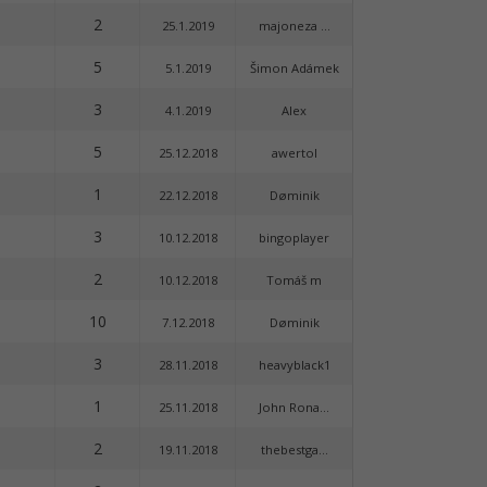
2
25.1.2019
majoneza ...
5
5.1.2019
Šimon Adámek
3
4.1.2019
Alex
5
25.12.2018
awertol
1
22.12.2018
Døminik
3
10.12.2018
bingoplayer
2
10.12.2018
Tomáš m
10
7.12.2018
Døminik
3
28.11.2018
heavyblack1
1
25.11.2018
John Rona...
2
19.11.2018
thebestga...