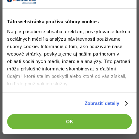
UML
-41%
Algoritmy
Prevodník jednotiek
Táto webstránka používa súbory cookies
-10%
Umelá inteligencia
Nehodnotené
Na prispôsobenie obsahu a reklám, poskytovanie funkcií
sociálnych médií a analýzu návštevnosti používame
258x
Pre deti
súbory cookie. Informácie o tom, ako používate naše
webové stránky, poskytujeme aj našim partnerom v
Viac
oblasti sociálnych médií, inzercie a analýzy. Títo partneri
môžu príslušné informácie skombinovať s ďalšími
Fórum
údajmi, ktoré ste im poskytli alebo ktoré od vás získali,
Karel Robot (Visual Basic)
keď ste používali ich služby.
Kurzy e-commerce
Nehodnotené
668x
Testovanie softvéru
Zobraziť detaily
Kurzy dizajnu
-30%
-80%
Marketing
HTML/CSS
Príbehy absolventov
OK
-80%
WordPress
Blog
Photoshop