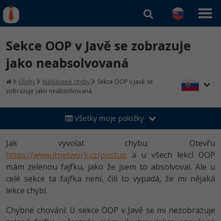
Kurzy Úrad Práce
Od
0 EUR
Sekce OOP v Javě se zobrazuje
Prihlásiť sa
|
Registrovať
IT e-learning
Rekvalifikačné kurzy
jako neabsolvovaná
hradené úradom práce
Príbehy absolventov
Kurzy programovania
Úlohy
Nahlásené chyby
Sekce OOP v Javě se
zobrazuje jako neabsolvovaná
Blog
Ako začať?
Kurzy e-commerce
Médiá
-80%
Všetky moje položky
Java
Testovanie softvéru
Kurzy dizajnu
Kariéra
-80%
-30%
Jak vyvolat chybu: Otevřu
-80%
C# .NET
Marketing
HTML/CSS
https://www.itnetwork.cz/postup
a u všech lekcí OOP
-80%
-80%
mám zelenou fajfku, jako že jsem to absolvoval. Ale u
Python
WordPress
Photoshop
celé sekce ta fajfka není, čili to vypadá, že mi nějaká
-80%
-30%
-80%
JavaScript
lekce chybí.
SEO
Adobe Illustrator
-80%
Chybné chování: U sekce OOP v Javě se mi nezobrazuje
-30%
PHP
UX
Adobe Lightroom