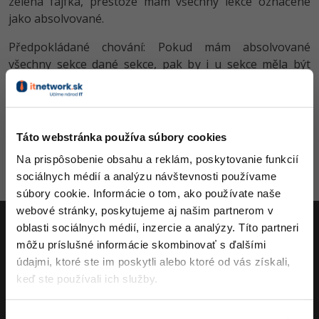
zelená fajfka, přestože mám všechny lekce označené
-80%
jako absolvované.
-15%
C++
Business
Adobe XD
Předpokládané chování: Pokud mám absolvované
-80%
-30%
-25%
Swift
Copywriting
Adobe InDesign
všechny sekce dané sekce, pak by i u sekce měla být
zelená fajfka (tak to mám u základů, i u Swing).
-80%
-80%
Kotlin
MS Office
Adobe After Effects
Pridané
Autor
Stav
-80%
-80%
Céčko
Google Dokumenty
Blender
Táto webstránka používa súbory cookies
Alesh
8.4.2020 21:15
Zamietnuté
VB.NET
Time management
Na prispôsobenie obsahu a reklám, poskytovanie funkcií
Inkscape
sociálnych médií a analýzu návštevnosti používame
-80%
SQL
Fórum
Fotografovanie
súbory cookie. Informácie o tom, ako používate naše
Aktivity
webové stránky, poskytujeme aj našim partnerom v
-80%
UML
Linux a UNIX
Video
oblasti sociálnych médií, inzercie a analýzy. Títo partneri
môžu príslušné informácie skombinovať s ďalšími
-41%
ITnetwork.sk
Algoritmy
Siete
Ostatné
údajmi, ktoré ste im poskytli alebo ktoré od vás získali,
keď ste používali ich služby.
-10%
Učíme národ IT
Umelá inteligencia
Kybernetická bezpečnost
Fórum
O projekte