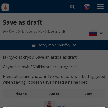
Kurzy Úrad Práce
Od
0 EUR
Save as draft
Prihlásiť sa
|
Registrovať
IT e-learning
Rekvalifikačné kurzy
Úlohy
Nahlásené chyby
Save as draft
hradené úradom práce
Príbehy absolventov
Kurzy programovania
Všetky moje položky
Blog
Ako začať?
Kurzy e-commerce
Médiá
-80%
Jak vyvolat chybu: Save an article as draft
Java
Testovanie softvéru
Kurzy dizajnu
Kariéra
Chybné chování: Validators are triggered
-80%
-30%
-80%
C# .NET
Marketing
HTML/CSS
Předpokládané chování: No validators will be triggered
-80%
-80%
Python
when saving, it doesn't even need a name filled
WordPress
Photoshop
-80%
-30%
-80%
JavaScript
SEO
Pridané
Autor
Stav
Adobe Illustrator
-80%
-30%
PHP
UX
Adobe Lightroom
David