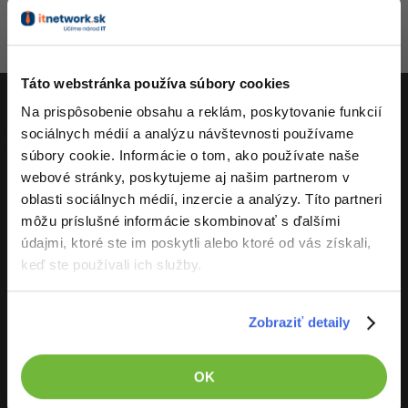
3.5.2020 16:29
Zamietnuté
-80%
Hartinger
-15%
C++
Business
Adobe XD
-80%
Aktivity
-30%
-25%
Swift
Copywriting
Adobe InDesign
Táto webstránka používa súbory cookies
-80%
-80%
Kotlin
Na prispôsobenie obsahu a reklám, poskytovanie funkcií
MS Office
Adobe After Effects
sociálnych médií a analýzu návštevnosti používame
ITnetwork.sk
-80%
-80%
Céčko
súbory cookie. Informácie o tom, ako používate naše
Google Dokumenty
Blender
webové stránky, poskytujeme aj našim partnerom v
Učíme národ IT
VB.NET
oblasti sociálnych médií, inzercie a analýzy. Títo partneri
Time management
Inkscape
O projekte
môžu príslušné informácie skombinovať s ďalšími
-80%
SQL
údajmi, ktoré ste im poskytli alebo ktoré od vás získali,
Fórum
Fotografovanie
keď ste používali ich služby.
-80%
UML
Linux a UNIX
Video
-41%
Zobraziť detaily
Algoritmy
Siete
Ostatné
ITnetwork.sk
-10%
Umelá inteligencia
Kybernetická bezpečnost
Fórum
OK
Vývoj systému
Kontakt